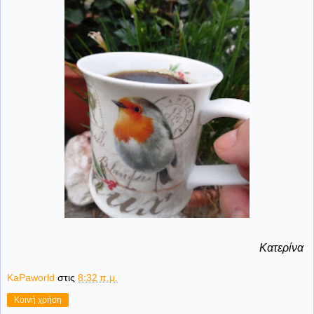
Κατερίνα
KaPaworld
στις
8:32 π.μ.
Κοινή χρήση