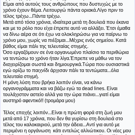
Είμαι από αυτούς τους ανθρώπους που δυστυχώς με το
χρόνο έχουν θέμα. Λειτουργώ πάντα οριακά.Λίγο πριν το
τέλος τρέχω...Πάντα τρέχω.
Μετά από τόσα χρόνια, ιδιαίτερα μετά τη δουλειά που έκανα
και με το ρόλο που είχα έπρεπε αυτό να αλλάξει. Έτσι έμαθα
να δίνω αέρα σε ότι έχω να ολοκληρώσω για να παίρνω το
χρόνο μου, χωρίς να πιέζομαι...Μέχρις ενός σημείου. Κατά
βάθος είμαι πάλι της τελευταίας στιγμής.
Όσο εργαζόμουν σε ένα οργανωμένο πλαίσιο τα περιθώρια
να τεντώσω το χρόνο ήταν λίγα.Έπρεπε να μάθω να τον
διαχειρίζομαι σωστά και δημιουργικά.Τώρα που ουσιαστικά
εγώ ορίζω το παιχνίδι άρχισαν πάλι τα τεντώματα...όλα
τελευταία στιγμή.
Η μόνη λύση που βρήκα λοιπόν είναι, να κάνω
οργανογράμματα και να βάζω εγώ τα dead lines. Είναι
τουλάχιστον αστείο αλλά για την ώρα πιάνει...γιατί είμαι
αυστηρό αφεντικό!! (τρομάρα μου)
Τέλος εποχής λοιπόν...Είναι η πρώτη φορά στη ζωή μου
μετά από 17 χρόνια, που δεν θα γυρίσω στη δουλειά στο
τέλος του καλοκαιριού, μετά την άδεια...Αντί για αυτό με
περιμένει η οργάνωση κάτι εντελώς αλλιώτικου. Οι νέες μου