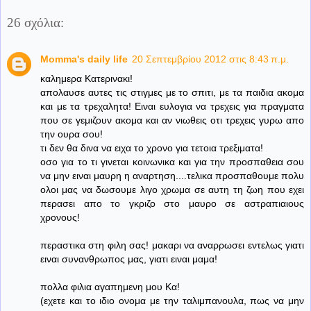
26 σχόλια:
Momma's daily life
20 Σεπτεμβρίου 2012 στις 8:43 π.μ.
καλημερα Κατερινακι!
απολαυσε αυτες τις στιγμες με το σπιτι, με τα παιδια ακομα
και με τα τρεχαλητα! Ειναι ευλογια να τρεχεις για πραγματα
που σε γεμιζουν ακομα και αν νιωθεις οτι τρεχεις γυρω απο
την ουρα σου!
τι δεν θα δινα να ειχα το χρονο για τετοια τρεξιματα!
οσο για το τι γινεται κοινωνικα και για την προσπαθεια σου
να μην ειναι μαυρη η αναρτηση....τελικα προσπαθουμε πολυ
ολοι μας να δωσουμε λιγο χρωμα σε αυτη τη ζωη που εχει
περασει απο το γκριζο στο μαυρο σε αστραπιαιους
χρονους!
περαστικα στη φιλη σας! μακαρι να αναρρωσει εντελως γιατι
ειναι συνανθρωπος μας, γιατι ειναι μαμα!
πολλα φιλια αγαπημενη μου Κα!
(εχετε και το ιδιο ονομα με την ταλιμπανουλα, πως να μην