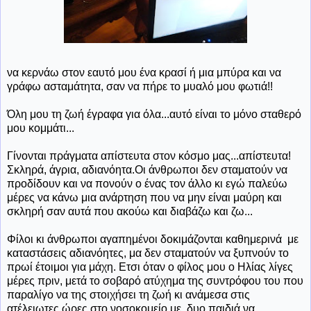
να κερνάω στον εαυτό μου ένα κρασί ή μια μπύρα και να
γράφω ασταμάτητα, σαν να πήρε το μυαλό μου φωτιά!!
Όλη μου τη ζωή έγραφα για όλα...αυτό είναι το μόνο σταθερό
μου κομμάτι...
Γίνονται πράγματα απίστευτα στον κόσμο μας...απίστευτα!
Σκληρά, άγρια, αδιανόητα.Οι άνθρωποι δεν σταματούν να
προδίδουν και να πονούν ο ένας τον άλλο κι εγώ παλεύω
μέρες να κάνω μια ανάρτηση που να μην είναι μαύρη και
σκληρή σαν αυτά που ακούω και διαβάζω και ζω...
Φίλοι κι άνθρωποι αγαπημένοι δοκιμάζονται καθημερινά με
καταστάσεις αδιανόητες, μα δεν σταματούν να ξυπνούν το
πρωί έτοιμοι για μάχη. Ετσι όταν ο φίλος μου ο Ηλίας λίγες
μέρες πριν, μετά το σοβαρό ατύχημα της συντρόφου του που
παραλίγο να της στοιχήσει τη ζωή κι ανάμεσα στις
ατέλειωτες ώρες στο νοσοκομείο με δυο παιδιά να