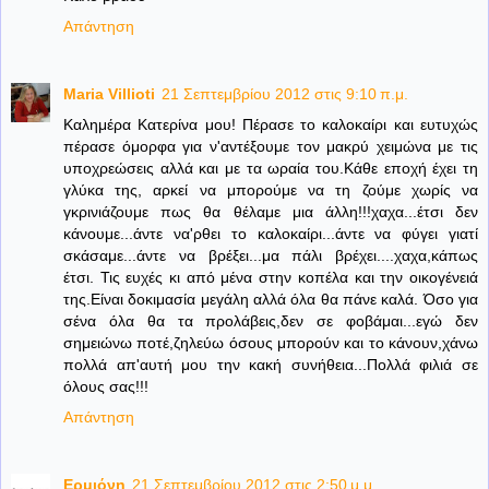
Απάντηση
Maria Villioti
21 Σεπτεμβρίου 2012 στις 9:10 π.μ.
Καλημέρα Κατερίνα μου! Πέρασε το καλοκαίρι και ευτυχώς
πέρασε όμορφα για ν'αντέξουμε τον μακρύ χειμώνα με τις
υποχρεώσεις αλλά και με τα ωραία του.Κάθε εποχή έχει τη
γλύκα της, αρκεί να μπορούμε να τη ζούμε χωρίς να
γκρινιάζουμε πως θα θέλαμε μια άλλη!!!χαχα...έτσι δεν
κάνουμε...άντε να'ρθει το καλοκαίρι...άντε να φύγει γιατί
σκάσαμε...άντε να βρέξει...μα πάλι βρέχει....χαχα,κάπως
έτσι. Τις ευχές κι από μένα στην κοπέλα και την οικογένειά
της.Είναι δοκιμασία μεγάλη αλλά όλα θα πάνε καλά. Όσο για
σένα όλα θα τα προλάβεις,δεν σε φοβάμαι...εγώ δεν
σημειώνω ποτέ,ζηλεύω όσους μπορούν και το κάνουν,χάνω
πολλά απ'αυτή μου την κακή συνήθεια...Πολλά φιλιά σε
όλους σας!!!
Απάντηση
Ερμιόνη
21 Σεπτεμβρίου 2012 στις 2:50 μ.μ.