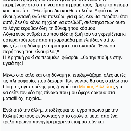
περιμένουν στο σπίτι νέα από τη μαμά τους, βρήκε το πείσμα
και μου είπε : "Θα είμαι εδώ και θα παλεύω. Αφού εκείνη
είναι ζωντανή εγώ θα παλεύω, για εμάς. Δεν θα περάσει έτσι
αυτό, δεν θα κάνω τη χάρη να αφεθώ!", σκέφτηκα πως αυτά
τα λόγια έκρυβαν όλη τη δύναμη του κόσμου.
Λόγια ενός ανθρώπου που είδε τη ζωή του να γκρεμίζεται κι
ύστερα τρύπωσε από τη χαραμάδα μια ελπίδα, γιατί το
φως έχει τη δύναμη να τρυπήσει στο σκοτάδι...Ένιωσα
περήφανη που είναι φίλος!!
Η Κρητική ρακί σε περιμένει φιλαράκι...θα την πιούμε στην
υγειά της!
Μένω στο καλό και στη δύναμη κι επεξεργάζομαι όλες αυτές
τις πληροφορίες που δέχομαι. Κλείνοντας θα σας στείλω στο
blog της αγαπημένης μας ζωγράφου
Μαρίας Βιλλιώτη
, για
να δείτε τον νέο της πίνακα που μου έφερε δάκρυα στα
μάτια!!! όχι τυχαία...
Εγώ από την άλλη...υποδέχομαι το υγρό πρωινό με την
Καλημέρα τους φεύγοντας για το σχολείο, μετά από ένα
τρελό πρωινό πανηγύρι μέχρι να ετοιμαστούν και