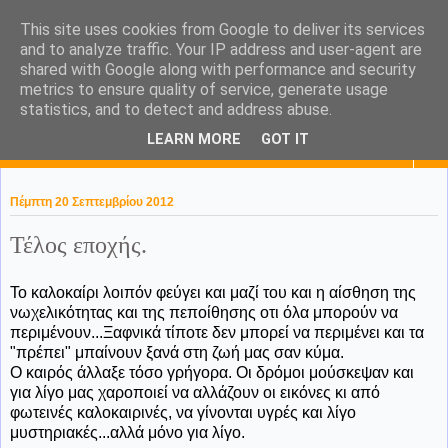
This site uses cookies from Google to deliver its services
KaPa. Me without you...tea
and to analyze traffic. Your IP address and user-agent are
shared with Google along with performance and security
without a biscuit!
metrics to ensure quality of service, generate usage
statistics, and to detect and address abuse.
LEARN MORE
GOT IT
▼
Πέμπτη 20 Σεπτεμβρίου 2012
Τέλος εποχής.
Το καλοκαίρι λοιπόν φεύγει και μαζί του και η αίσθηση της
νωχελικότητας και της πεποίθησης οτι όλα μπορούν να
περιμένουν...Ξαφνικά τίποτε δεν μπορεί να περιμένει και τα
"πρέπει" μπαίνουν ξανά στη ζωή μας σαν κύμα.
Ο καιρός άλλαξε τόσο γρήγορα. Οι δρόμοι μούσκεψαν και
για λίγο μας χαροποιεί να αλλάζουν οι εικόνες κι από
φωτεινές καλοκαιρινές, να γίνονται υγρές και λίγο
μυστηριακές...αλλά μόνο για λίγο.