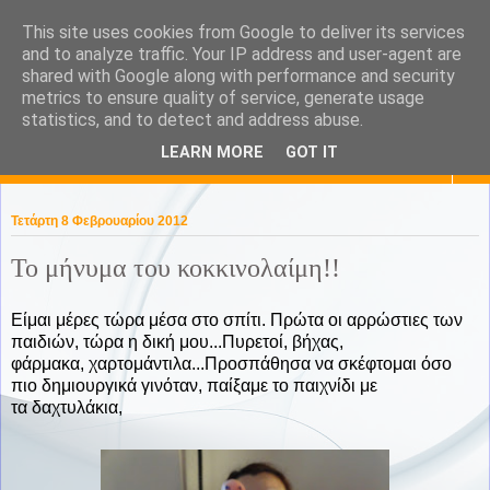
This site uses cookies from Google to deliver its services
KaPa. Me without you...tea
and to analyze traffic. Your IP address and user-agent are
shared with Google along with performance and security
without a biscuit!
metrics to ensure quality of service, generate usage
statistics, and to detect and address abuse.
LEARN MORE
GOT IT
▼
Τετάρτη 8 Φεβρουαρίου 2012
Το μήνυμα του κοκκινολαίμη!!
Είμαι μέρες τώρα μέσα στο σπίτι. Πρώτα οι αρρώστιες των
παιδιών, τώρα η δική μου...Πυρετοί, βήχας,
φάρμακα, χαρτομάντιλα...Προσπάθησα να σκέφτομαι όσο
πιο δημιουργικά γινόταν, παίξαμε το παιχνίδι με
τα δαχτυλάκια,