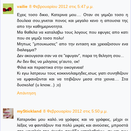
vailie
8 Φεβρουαρίου 2012 στις 5:47 μ.μ.
Εχεις τοσο δικιο, Κατερινα μου.... Οταν σε γεμιζει τοσο η
δουλεια σου,γινεται πονος και μεγαλο κενο η απουσια της
απο την καθημερινοτητα.
Μα θαθελα να καταλαβω τους λογους που εφυγες απο κατι
που σε γεμιζε τοσο πολυ!
Μηπως "μπουκωσες" απο την ενταση και χρειαζοσουν ενα
διαλειμμα?
Δεν ακουγεσαι σαν να σε "εφυγαν", παρα τη θεληση σου...
Αν δεν θες να μιλησεις γι'αυτο, οκ!
Φιλια και περαστικα στην οικογενεια!
Κι εγω λατρευω τους κοκκινολαιμηδες,ισως γιατι συνηθιζουν
να εμφανιζονται και να τιτιβιζουν μεσα στα χιονια.... Στα
δυσκολα! (u know...) ;o)
Απάντηση
myStickland
8 Φεβρουαρίου 2012 στις 5:50 μ.μ.
Kατερινάκι μου καλό..να γράφεις και να γράφεις, μέχρι οι
λέξεις να φαντάζουν πια πολύ μικρές και ανούσιες, μπροστά
στο μεγαλείο της ψυχής σου!!Σε καταλαβαίνω, αν και εγω