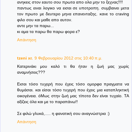
ανηκεις στον εαυτο σου πρωτα απο ολα μην το ξεχνας!!!!
παντως ειναι λογικο να εισαι σε υποτροπη. συμβαινει μετα
τον πρωτο με δευτερο μηνα επανενταξης. κανε το craving
φιλο σου και μαθε απο αυτον.
αντε μην τα παρω...
κι αμα τα παρω θα παρω φορα ε?
Απάντηση
tzeni xr.
9 Φεβρουαρίου 2012 στις 10:40 π.μ.
Κατερινάκι μου καλό τι θα ήταν η ζωή μας χωρίς
αναμνήσεις???
Εισαι τόσο τυχερή που έχεις τόσο ομορφα πραγματα να
θυμάσαι. και είσαι τόσο τυχερή που έχεις μια καταπληκτική
οικογένεια. όΜως στην ζωή μας τίποτα δεν είναι τυχαίο. ΤΑ
αξίζεις όλα και με το παραπάνω!!
Σε φιλώ γλυκά,..... η φανατική σου αναγνώστρια :)
Απάντηση