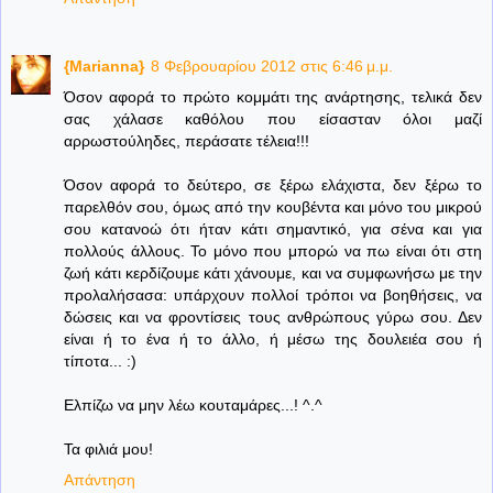
{Marianna}
8 Φεβρουαρίου 2012 στις 6:46 μ.μ.
Όσον αφορά το πρώτο κομμάτι της ανάρτησης, τελικά δεν
σας χάλασε καθόλου που είσασταν όλοι μαζί
αρρωστούληδες, περάσατε τέλεια!!!
Όσον αφορά το δεύτερο, σε ξέρω ελάχιστα, δεν ξέρω το
παρελθόν σου, όμως από την κουβέντα και μόνο του μικρού
σου κατανοώ ότι ήταν κάτι σημαντικό, για σένα και για
πολλούς άλλους. Το μόνο που μπορώ να πω είναι ότι στη
ζωή κάτι κερδίζουμε κάτι χάνουμε, και να συμφωνήσω με την
προλαλήσασα: υπάρχουν πολλοί τρόποι να βοηθήσεις, να
δώσεις και να φροντίσεις τους ανθρώπους γύρω σου. Δεν
είναι ή το ένα ή το άλλο, ή μέσω της δουλειέα σου ή
τίποτα... :)
Ελπίζω να μην λέω κουταμάρες...! ^.^
Τα φιλιά μου!
Απάντηση