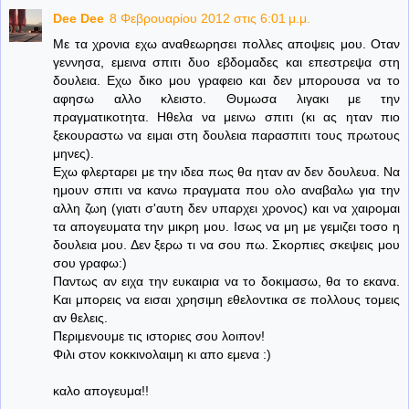
Dee Dee
8 Φεβρουαρίου 2012 στις 6:01 μ.μ.
Με τα χρονια εχω αναθεωρησει πολλες αποψεις μου. Οταν
γεννησα, εμεινα σπιτι δυο εβδομαδες και επεστρεψα στη
δουλεια. Εχω δικο μου γραφειο και δεν μπορουσα να το
αφησω αλλο κλειστο. Θυμωσα λιγακι με την
πραγματικοτητα. Ηθελα να μεινω σπιτι (κι ας ηταν πιο
ξεκουραστω να ειμαι στη δουλεια παρασπιτι τους πρωτους
μηνες).
Εχω φλερταρει με την ιδεα πως θα ηταν αν δεν δουλευα. Να
ημουν σπιτι να κανω πραγματα που ολο αναβαλω για την
αλλη ζωη (γιατι σ'αυτη δεν υπαρχει χρονος) και να χαιρομαι
τα απογευματα την μικρη μου. Ισως να μη με γεμιζει τοσο η
δουλεια μου. Δεν ξερω τι να σου πω. Σκορπιες σκεψεις μου
σου γραφω:)
Παντως αν ειχα την ευκαιρια να το δοκιμασω, θα το εκανα.
Και μπορεις να εισαι χρησιμη εθελοντικα σε πολλους τομεις
αν θελεις.
Περιμενουμε τις ιστοριες σου λοιπον!
Φιλι στον κοκκινολαιμη κι απο εμενα :)
καλο απογευμα!!