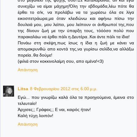
συνεχίζω να είμαι μάχημη!Όλη την εβδομάδα,λέω πότε θα
έρθει το σ/κ, να προλάβω να τα χωρέσω όλα σε λίγα
εικοσιτετράωρα,μα όταν κλειδώνω και αφήνω πίσω την
δουλειά μου, μου λείπει, μου λείπουν οι άνθρωποί της,που
της δίνουν ζωή με την ύπαρξη τους, τόόόσο πολύ που
παρακαλάω να έρθει πάλι η Δευτέρα..Και άντε πάλι τα ίδια!
Πονάω στη σκέψη,πως ίσως η ίδια η ζωή με κάνει να
απομακρυνθώ απο κοντά της,να γυρίσω σελίδα,να αλλάξω
πορεία..θα δούμε!
(φιλιά στον κοκκινολαίμη σου, απο εμένα!<3)
Απάντηση
Litsa
8 Φεβρουαρίου 2012 στις 6:00 μ.μ.
Εγώ... που γνωρίζω καλά όλα τα προηγούμενα, έμεινα στο
τελευταίο!
Άρχισες;; Γράφεις;; Ε ναι, καιρός ήταν!
Καλή τύχη λοιπόν!
Απάντηση