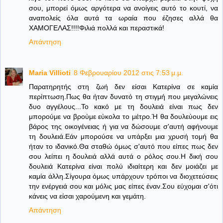
σου, μπορεί όμως αργότερα να ανοίγεις αυτό το κουτί, να
αναπολείς όλα αυτά τα ωραία που έζησες αλλά θα
ΧΑΜΟΓΕΛΑΣ!!!!Φιλιά πολλά και περαστικά!
Απάντηση
Maria Villioti
8 Φεβρουαρίου 2012 στις 7:53 μ.μ.
Παρατηρητής στη ζωή δεν είσαι Κατερίνα σε καμία
περίπτωση.Πως θα ήταν δυνατό τη στιγμή που μεγαλώνεις
δυο αγγέλους...Το κακό με τη δουλειά είναι πως δεν
μπορούμε να βρούμε εύκολα το μέτρο.Ή θα δουλεύουμε εις
βάρος της οικογένειας ή για να δώσουμε σ'αυτή αφήνουμε
τη δουλειά.Εάν μπορούσε να υπάρξει μια χρυσή τομή θα
ήταν το ιδανικό.Θα σταθώ όμως σ'αυτό που είπες πως δεν
σου λείπει η δουλειά αλλά αυτά ο ρόλος σου.Η δική σου
δουλειά Κατερίνα είναι πολύ ιδιαίτερη και δεν μοιάζει με
καμία άλλη.Σίγουρα όμως υπάρχουν τρόποι να διοχετεύσεις
την ενέργειά σου και μόλις μας είπες έναν.Σου εύχομαι σ'ότι
κάνεις να είσαι χαρούμενη και γεμάτη.
Απάντηση