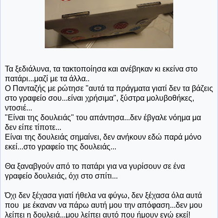
Τα ξεδιάλυνα, τα τακτοποίησα και ανέβηκαν κι εκείνα στο
πατάρι...μαζί με τα άλλα..
Ο Πανταζής με ρώτησε "αυτά τα πράγματα γιατί δεν τα βάζεις
στο γραφείο σου...είναι χρήσιμα", ξύστρα μολυβοθήκες,
ντοσιέ...
"Είναι της δουλειάς" του απάντησα...δεν έβγαλε νόημα μα
δεν είπε τίποτε...
Είναι της δουλειάς σημαίνει, δεν ανήκουν εδώ παρά μόνο
εκεί...στο γραφείο της δουλειάς...
Θα ξαναβγούν από το πατάρι για να γυρίσουν σε ένα
γραφείο δουλειάς, όχι στο σπίτι...
Όχι δεν ξέχασα γιατί ήθελα να φύγω, δεν ξέχασα όλα αυτά
που με έκαναν να πάρω αυτή μου την απόφαση...δεν μου
λείπει η δουλειά...μου λείπει αυτό που ήμουν εγώ εκεί!