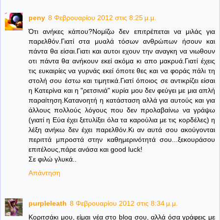
peny
8 Φεβρουαρίου 2012 στις 8:25 μ.μ.
Ότι ανήκες κάπου?Νομίζω δεν επιτρέπεται να μιλάς για
παρελθόν.Γιατί στα μυαλά τόσων ανθρώπων ήσουν και
πάντα θα είσαι.Γιατι και αυτοι εχουν την αναγκη να νιωθουν
οτι πάντα θα ανήκουν εκεί ακόμα κι απο μακρυά.Γιατί έχεις
τις ευκαιρίες να γυρνάς εκεί όποτε θες και να φοράς πάλι τη
στολή σου έστω και τιμητικά.Γιατί όποιος σε αντικρίζει είσαι
η Κατερίνα και η "ρετσινιά" κυρία μου δεν φεύγει με μια απλή
παραίτηση.Κατανοητή η κατάσταση αλλά για αυτούς και για
άλλους πολλούς λόγους που δεν προλαβαίνω να γράψω
(γιατί η Εύα έχει ξετυλίξει όλα τα καρούλια με τις κορδέλες) η
λέξη ανήκω δεν έχει παρελθόν.Κι αν αυτά σου ακούγονται
περιττά μπροστά στην καθημερινότητά σου...ξεκουράσου
επιτέλους,πάρε ανάσα και good luck!
Σε φιλώ γλυκά..
Απάντηση
purpleleath
8 Φεβρουαρίου 2012 στις 8:34 μ.μ.
Κοριτσάκι μου, είμαι νέα στο blog σου, αλλά όσα γράφεις με