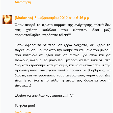
Απάντηση
{Marianna}
8 Φεβρουαρίου 2012 στις 6:46 μ.μ.
Όσον αφορά το πρώτο κομμάτι της ανάρτησης, τελικά δεν
σας χάλασε καθόλου που είσασταν όλοι μαζί
αρρωστούληδες, περάσατε τέλεια!!!
Όσον αφορά το δεύτερο, σε ξέρω ελάχιστα, δεν ξέρω το
παρελθόν σου, όμως από την κουβέντα και μόνο του μικρού
σου κατανοώ ότι ήταν κάτι σημαντικό, για σένα και για
πολλούς άλλους. Το μόνο που μπορώ να πω είναι ότι στη
ζωή κάτι κερδίζουμε κάτι χάνουμε, και να συμφωνήσω με την
προλαλήσασα: υπάρχουν πολλοί τρόποι να βοηθήσεις, να
δώσεις και να φροντίσεις τους ανθρώπους γύρω σου. Δεν
είναι ή το ένα ή το άλλο, ή μέσω της δουλειέα σου ή
τίποτα... :)
Ελπίζω να μην λέω κουταμάρες...! ^.^
Τα φιλιά μου!
Απάντηση