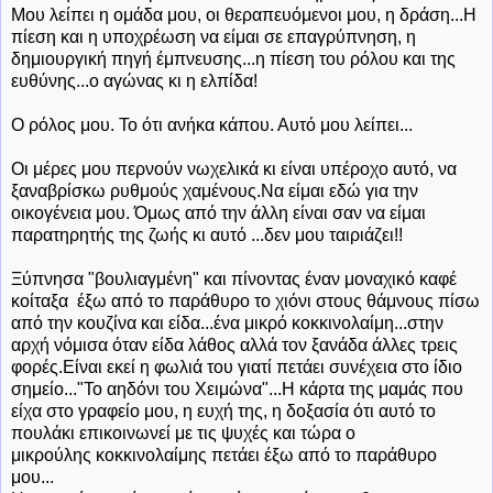
Μου λείπει η ομάδα μου, οι θεραπευόμενοι μου, η δράση...Η
πίεση και η υποχρέωση να είμαι σε επαγρύπνηση, η
δημιουργική πηγή έμπνευσης...η πίεση του ρόλου και της
ευθύνης...ο αγώνας κι η ελπίδα!
Ο ρόλος μου. Το ότι ανήκα κάπου. Αυτό μου λείπει...
Οι μέρες μου περνούν νωχελικά κι είναι υπέροχο αυτό, να
ξαναβρίσκω ρυθμούς χαμένους.Να είμαι εδώ για την
οικογένεια μου. Όμως από την άλλη είναι σαν να είμαι
παρατηρητής της ζωής κι αυτό ...δεν μου ταιριάζει!!
Ξύπνησα "βουλιαγμένη" και πίνοντας έναν μοναχικό καφέ
κοίταξα έξω από το παράθυρο το χιόνι στους θάμνους πίσω
από την κουζίνα και είδα...ένα μικρό κοκκινολαίμη...στην
αρχή νόμισα όταν είδα λάθος αλλά τον ξανάδα άλλες τρεις
φορές.Είναι εκεί η φωλιά του γιατί πετάει συνέχεια στο ίδιο
σημείο..."Το αηδόνι του Χειμώνα"...Η κάρτα της μαμάς που
είχα στο γραφείο μου, η ευχή της, η δοξασία ότι αυτό το
πουλάκι επικοινωνεί με τις ψυχές και τώρα ο
μικρούλης κοκκινολαίμης πετάει έξω από το παράθυρο
μου...