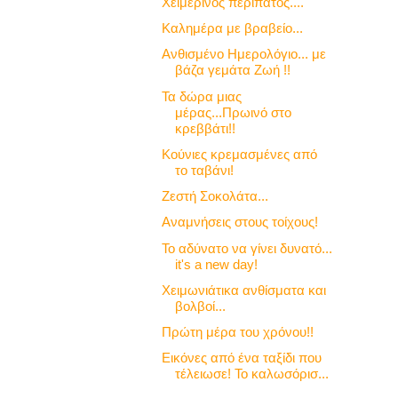
Χειμερινός περίπατος....
Καλημέρα με βραβείο...
Ανθισμένο Ημερολόγιο... με
βάζα γεμάτα Ζωή !!
Τα δώρα μιας
μέρας...Πρωινό στο
κρεββάτι!!
Κούνιες κρεμασμένες από
το ταβάνι!
Ζεστή Σοκολάτα...
Αναμνήσεις στους τοίχους!
Το αδύνατο να γίνει δυνατό...
it's a new day!
Χειμωνιάτικα ανθίσματα και
βολβοί...
Πρώτη μέρα του χρόνου!!
Εικόνες από ένα ταξίδι που
τέλειωσε! Το καλωσόρισ...