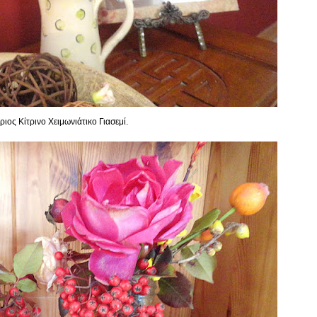
ριος Κίτρινο Χειμωνιάτικο Γιασεμί.