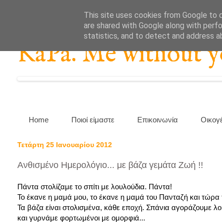
This site uses cookies from Google to de
are shared with Google along with perfo
statistics, and to detect and address a
KaPa. Me without you
Home
Ποιοί είμαστε
Επικοινωνία
Οικογ
Τετάρτη 25 Ιανουαρίου 2012
Ανθισμένο Ημερολόγιο... με βάζα γεμάτα Ζωή !!
Πάντα στολίζαμε το σπίτι με λουλούδια. Πάντα!
Το έκανε η μαμά μου, το έκανε η μαμά του Πανταζή και τώρα τ
Τα βάζα είναι στολισμένα, κάθε εποχή. Σπάνια αγοράζουμε λ
και γυρνάμε φορτωμένοι με ομορφιά...