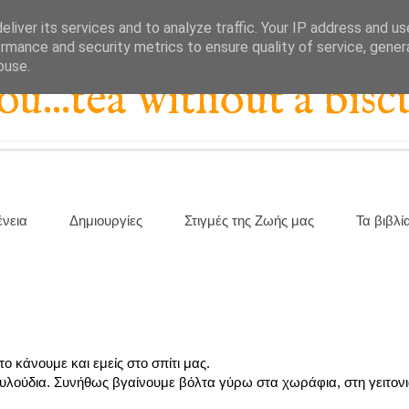
liver its services and to analyze traffic. Your IP address and u
rmance and security metrics to ensure quality of service, gene
buse.
...tea without a biscu
ένεια
Δημιουργίες
Στιγμές της Ζωής μας
Τα βιβλί
ο κάνουμε και εμείς στο σπίτι μας.
ουλούδια. Συνήθως βγαίνουμε βόλτα γύρω στα χωράφια, στη γειτονι