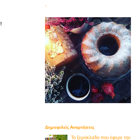
`
!
Δημοφιλείς Αναρτήσεις
Το ξερόκλαδο που έφερε την