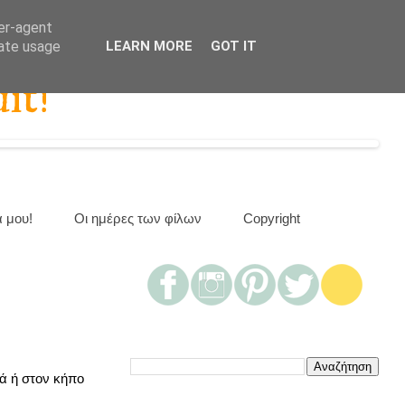
ser-agent
rate usage
LEARN MORE
GOT IT
it!
α μου!
Οι ημέρες των φίλων
Copyright
ά ή στον κήπο