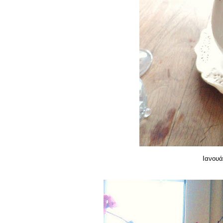
Ιανουά