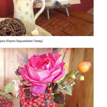
ριος Κίτρινο Χειμωνιάτικο Γιασεμί.