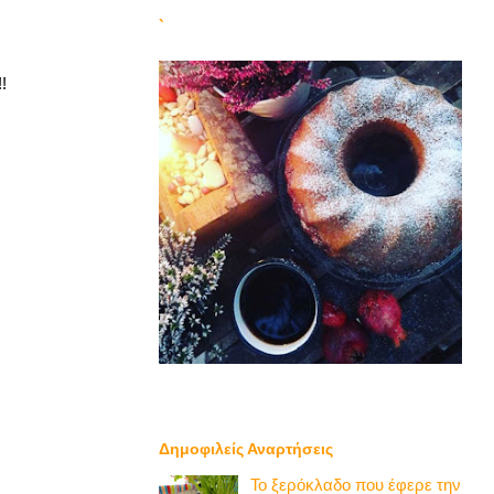
`
!
Δημοφιλείς Αναρτήσεις
Το ξερόκλαδο που έφερε την