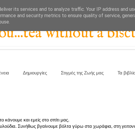
liver its services and to analyze traffic. Your IP address and u
rmance and security metrics to ensure quality of service, gene
buse.
...tea without a biscu
ένεια
Δημιουργίες
Στιγμές της Ζωής μας
Τα βιβλί
ο κάνουμε και εμείς στο σπίτι μας.
ουλούδια. Συνήθως βγαίνουμε βόλτα γύρω στα χωράφια, στη γειτονι