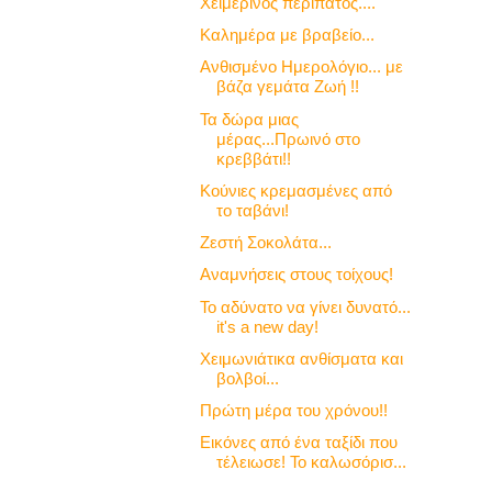
Χειμερινός περίπατος....
Καλημέρα με βραβείο...
Ανθισμένο Ημερολόγιο... με
βάζα γεμάτα Ζωή !!
Τα δώρα μιας
μέρας...Πρωινό στο
κρεββάτι!!
Κούνιες κρεμασμένες από
το ταβάνι!
Ζεστή Σοκολάτα...
Αναμνήσεις στους τοίχους!
Το αδύνατο να γίνει δυνατό...
it's a new day!
Χειμωνιάτικα ανθίσματα και
βολβοί...
Πρώτη μέρα του χρόνου!!
Εικόνες από ένα ταξίδι που
τέλειωσε! Το καλωσόρισ...