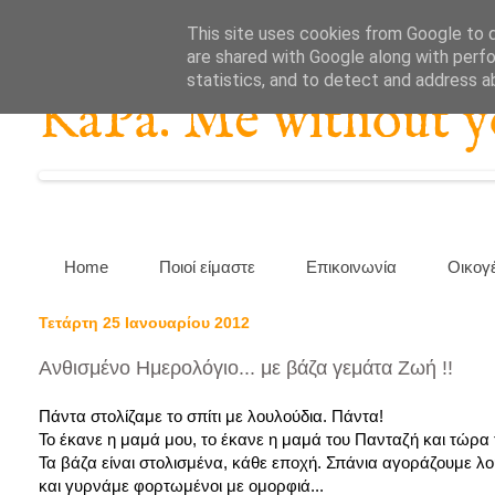
This site uses cookies from Google to de
are shared with Google along with perfo
statistics, and to detect and address a
KaPa. Me without you
Home
Ποιοί είμαστε
Επικοινωνία
Οικογ
Τετάρτη 25 Ιανουαρίου 2012
Ανθισμένο Ημερολόγιο... με βάζα γεμάτα Ζωή !!
Πάντα στολίζαμε το σπίτι με λουλούδια. Πάντα!
Το έκανε η μαμά μου, το έκανε η μαμά του Πανταζή και τώρα τ
Τα βάζα είναι στολισμένα, κάθε εποχή. Σπάνια αγοράζουμε λ
και γυρνάμε φορτωμένοι με ομορφιά...