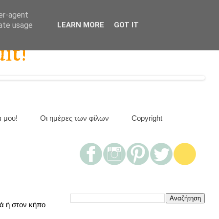
ser-agent
rate usage
LEARN MORE
GOT IT
it!
α μου!
Οι ημέρες των φίλων
Copyright
ά ή στον κήπο