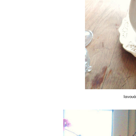
Ιανουά