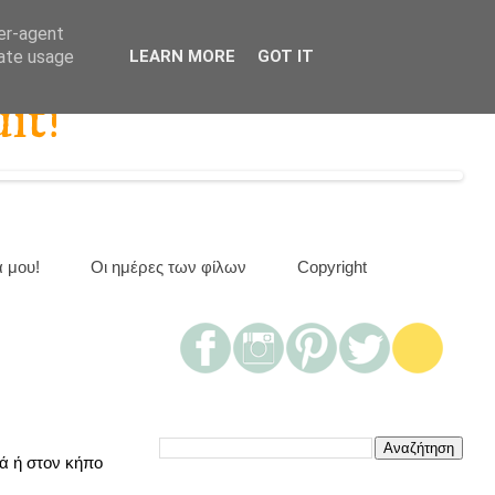
ser-agent
rate usage
LEARN MORE
GOT IT
it!
α μου!
Οι ημέρες των φίλων
Copyright
ά ή στον κήπο