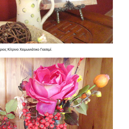
ριος Κίτρινο Χειμωνιάτικο Γιασεμί.