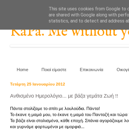
This site uses cookies from Google to de
are shared with Google along with perfo
statistics, and to detect and address a
KaPa. Me without you
Home
Ποιοί είμαστε
Επικοινωνία
Οικογ
Τετάρτη 25 Ιανουαρίου 2012
Ανθισμένο Ημερολόγιο... με βάζα γεμάτα Ζωή !!
Πάντα στολίζαμε το σπίτι με λουλούδια. Πάντα!
Το έκανε η μαμά μου, το έκανε η μαμά του Πανταζή και τώρα τ
Τα βάζα είναι στολισμένα, κάθε εποχή. Σπάνια αγοράζουμε λ
και γυρνάμε φορτωμένοι με ομορφιά...