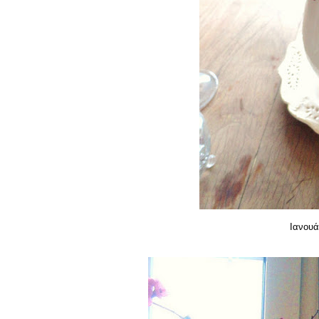
Ιανουά