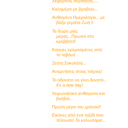
Χειμερινός περίπατος....
Καλημέρα με βραβείο...
Ανθισμένο Ημερολόγιο... με
βάζα γεμάτα Ζωή !!
Τα δώρα μιας
μέρας...Πρωινό στο
κρεββάτι!!
Κούνιες κρεμασμένες από
το ταβάνι!
Ζεστή Σοκολάτα...
Αναμνήσεις στους τοίχους!
Το αδύνατο να γίνει δυνατό...
it's a new day!
Χειμωνιάτικα ανθίσματα και
βολβοί...
Πρώτη μέρα του χρόνου!!
Εικόνες από ένα ταξίδι που
τέλειωσε! Το καλωσόρισ...