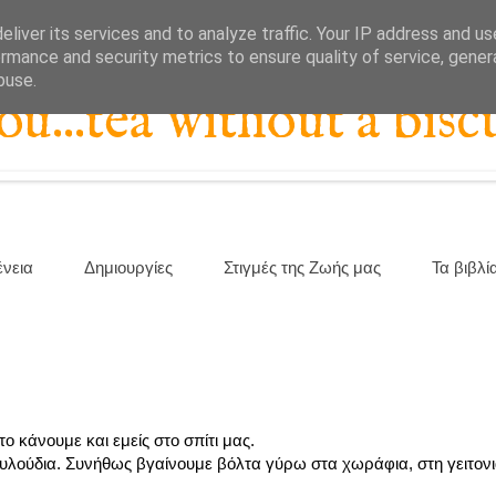
liver its services and to analyze traffic. Your IP address and u
rmance and security metrics to ensure quality of service, gene
buse.
...tea without a biscu
ένεια
Δημιουργίες
Στιγμές της Ζωής μας
Τα βιβλί
ο κάνουμε και εμείς στο σπίτι μας.
ουλούδια. Συνήθως βγαίνουμε βόλτα γύρω στα χωράφια, στη γειτονι