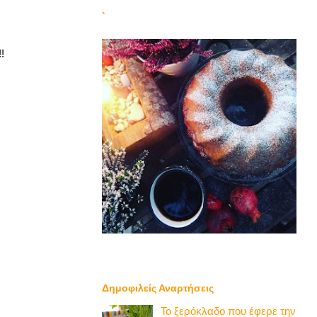
`
!
Δημοφιλείς Αναρτήσεις
Το ξερόκλαδο που έφερε την