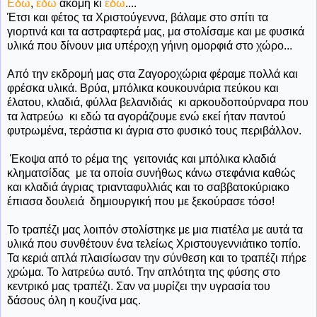
Εδώ
,
εδώ
ακόμη κι
εδώ
....
Έτσι και φέτος τα Χριστούγεννα, βάλαμε στο σπίτι τα
γιορτινά και τα αστραφτερά μας, μα στολίσαμε και με φυσικά
υλικά που δίνουν μια υπέροχη γήινη ομορφιά στο χώρο...
Από την εκδρομή μας στα Ζαγοροχώρια φέραμε πολλά και
φρέσκα υλικά. Βρύα, μπόλικα κουκουνάρια πεύκου και
έλατου, κλαδιά, φύλλα βελανιδιάς κι αρκουδοπούρναρα που
τα λατρεύω κι εδώ τα αγοράζουμε ενώ εκεί ήταν παντού
φυτρωμένα, τεράστια κι άγρια στο φυσικό τους περιβάλλον.
Έκοψα από το ρέμα της γειτονιάς και μπόλικα κλαδιά
κληματσίδας με τα οποία συνήθως κάνω στεφάνια καθώς
και κλαδιά άγριας τριανταφυλλιάς και το σαββατοκύριακο
έπιασα δουλειά δημιουργική που με ξεκούρασε τόσο!
Το τραπέζι μας λοιπόν στολίστηκε με μια πιατέλα με αυτά τα
υλικά που συνθέτουν ένα τελείως Χριστουγεννιάτικο τοπίο.
Τα κεριά απλά πλαισίωσαν την σύνθεση και το τραπέζι πήρε
χρώμα. Το λατρεύω αυτό. Την απλότητα της φύσης στο
κεντρικό μας τραπέζι. Σαν να μυρίζει την υγρασία του
δάσους όλη η κουζίνα μας.