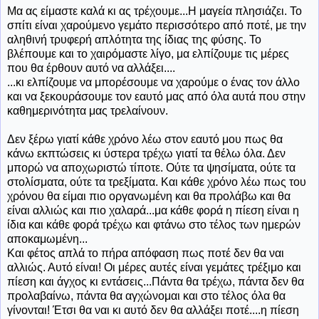
Μα ας είμαστε καλά κι ας τρέχουμε...Η μαγεία πλησιάζει. Το
σπίτι είναι χαρούμενο γεμάτο περισσότερο από ποτέ, με την
αληθινή τρυφερή απλότητα της ίδιας της φύσης. Το
βλέπουμε και το χαιρόμαστε λίγο, μα ελπίζουμε τις μέρες
που θα έρθουν αυτό να αλλάξει....
...κι ελπίζουμε να μπορέσουμε να χαρούμε ο ένας τον άλλο
και να ξεκουράσουμε τον εαυτό μας από όλα αυτά που στην
καθημερινότητα μας τρελαίνουν.
Δεν ξέρω γιατί κάθε χρόνο λέω στον εαυτό μου πως θα
κάνω εκπτώσεις κι ύστερα τρέχω γιατί τα θέλω όλα. Δεν
μπορώ να αποχωριστώ τίποτε. Ούτε τα ψησίματα, ούτε τα
στολίσματα, ούτε τα τρεξίματα. Και κάθε χρόνο λέω πως του
χρόνου θα είμαι πιο οργανωμένη και θα προλάβω και θα
είναι αλλιώς και πιο χαλαρά...μα κάθε φορά η πίεση είναι η
ίδια και κάθε φορά τρέχω και φτάνω στο τέλος των ημερών
αποκαμωμένη...
Και φέτος απλά το πήρα απόφαση πως ποτέ δεν θα ναι
αλλιώς. Αυτό είναι! Οι μέρες αυτές είναι γεμάτες τρέξιμο και
πίεση και άγχος κι εντάσεις...Πάντα θα τρέχω, πάντα δεν θα
προλαβαίνω, πάντα θα αγχώνομαι και στο τέλος όλα θα
γίνονται! Έτσι θα ναι κι αυτό δεν θα αλλάξει ποτέ....η πίεση