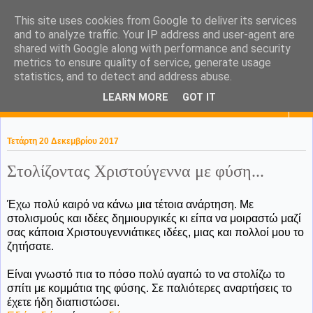
This site uses cookies from Google to deliver its services
KaPa. Me without you...tea
and to analyze traffic. Your IP address and user-agent are
shared with Google along with performance and security
without a biscuit!
metrics to ensure quality of service, generate usage
statistics, and to detect and address abuse.
LEARN MORE
GOT IT
▼
Τετάρτη 20 Δεκεμβρίου 2017
Στολίζοντας Χριστούγεννα με φύση...
Έχω πολύ καιρό να κάνω μια τέτοια ανάρτηση. Με
στολισμούς και ιδέες δημιουργικές κι είπα να μοιραστώ μαζί
σας κάποια Χριστουγεννιάτικες ιδέες, μιας και πολλοί μου το
ζητήσατε.
Είναι γνωστό πια το πόσο πολύ αγαπώ το να στολίζω το
σπίτι με κομμάτια της φύσης. Σε παλιότερες αναρτήσεις το
έχετε ήδη διαπιστώσει.