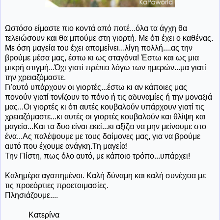
Ωστόσο είμαστε πιο κοντά από ποτέ...όλα τα άγχη θα
τελειώσουν και θα μπούμε στη γιορτή. Με ότι έχει ο καθένας.
Με όση μαγεία του έχει απομείνει...λίγη πολλή....ας την
βρούμε μέσα μας, έστω κι ως σταγόνα! Έστω και ως μια
μικρή στιγμή...Όχι γιατί πρέπει λόγω των ημερών...μα γιατί
την χρειαζόμαστε.
Γι'αυτό υπάρχουν οι γιορτές...έστω κι αν κάποιες μας
πονούν γιατί τονίζουν το πόνο ή τις αδυναμίες ή την μοναξιά
μας...Οι γιορτές κι ότι αυτές κουβαλούν υπάρχουν γιατί τις
χρειαζόμαστε...κι αυτές οι γιορτές κουβαλούν και θλίψη και
μαγεία...Και τα δυο είναι εκεί...κι αξίζει να μην μείνουμε στο
ένα...Ας παλέψουμε με τους δαίμονες μας, για να βρούμε
αυτό που έχουμε ανάγκη.Τη μαγεία!
Την Πίστη, πως όλο αυτό, με κάποιο τρόπο...υπάρχει!
Καλημέρα αγαπημένοι. Καλή δύναμη και καλή συνέχεια με
τις προεόρτιες προετοιμασίες.
Πλησιάζουμε....
Κατερίνα