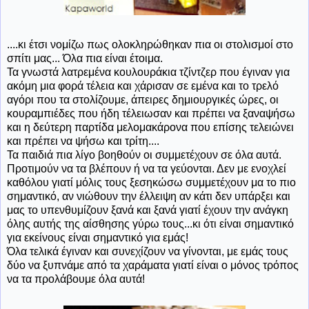
....κι έτσι νομίζω πως ολοκληρώθηκαν πια οι στολισμοί στο
σπίτι μας... Όλα πια είναι έτοιμα.
Τα γνωστά λατρεμένα κουλουράκια τζίντζερ που έγιναν για
ακόμη μια φορά τέλεια και χάρισαν σε εμένα και το τρελό
αγόρι που τα στολίζουμε, άπειρες δημιουργικές ώρες, οι
κουραμπιέδες που ήδη τέλειωσαν και πρέπει να ξαναψήσω
και η δεύτερη παρτίδα μελομακάρονα που επίσης τελειώνει
και πρέπει να ψήσω και τρίτη....
Τα παιδιά πια λίγο βοηθούν οι συμμετέχουν σε όλα αυτά.
Προτιμούν να τα βλέπουν ή να τα γεύονται. Δεν με ενοχλεί
καθόλου γιατί μόλις τους ξεσηκώσω συμμετέχουν μα το πιο
σημαντικό, αν νιώθουν την έλλειψη αν κάτι δεν υπάρξει και
μας το υπενθυμίζουν ξανά και ξανά γιατί έχουν την ανάγκη
όλης αυτής της αίσθησης γύρω τους...κι ότι είναι σημαντικό
για εκείνους είναι σημαντικό για εμάς!
Όλα τελικά έγιναν και συνεχίζουν να γίνονται, με εμάς τους
δύο να ξυπνάμε από τα χαράματα γιατί είναι ο μόνος τρόπος
να τα προλάβουμε όλα αυτά!