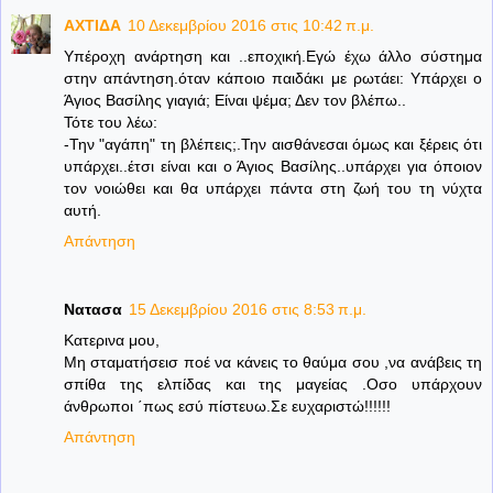
ΑΧΤΙΔΑ
10 Δεκεμβρίου 2016 στις 10:42 π.μ.
Υπέροχη ανάρτηση και ..εποχική.Εγώ έχω άλλο σύστημα
στην απάντηση.όταν κάποιο παιδάκι με ρωτάει: Υπάρχει ο
Άγιος Βασίλης γιαγιά; Είναι ψέμα; Δεν τον βλέπω..
Τότε του λέω:
-Την "αγάπη" τη βλέπεις;.Την αισθάνεσαι όμως και ξέρεις ότι
υπάρχει..έτσι είναι και ο Άγιος Βασίλης..υπάρχει για όποιον
τον νοιώθει και θα υπάρχει πάντα στη ζωή του τη νύχτα
αυτή.
Απάντηση
Νατασα
15 Δεκεμβρίου 2016 στις 8:53 π.μ.
Κατερινα μου,
Μη σταματήσεισ ποέ να κάνεις το θαύμα σου ,να ανάβεις τη
σπίθα της ελπίδας και της μαγείας .Οσο υπάρχουν
άνθρωποι ΄πως εσύ πίστευω.Σε ευχαριστώ!!!!!!
Απάντηση