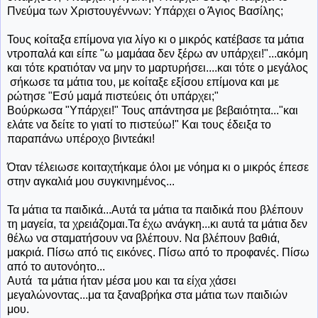
Πνεύμα των Χριστουγέννων: Υπάρχει ο Άγιος Βασίλης;
Τους κοίταξα επίμονα για λίγο κι ο μικρός κατέβασε τα μάτια
ντροπαλά και είπε "ω μαμάαα δεν ξέρω αν υπάρχει!"...ακόμη
και τότε κρατιόταν να μην το μαρτυρήσει....και τότε ο μεγάλος
σήκωσε τα μάτια του, με κοίταξε εξίσου επίμονα και με
ρώτησε "Εσύ μαμά πιστεύεις ότι υπάρχει;"
Βούρκωσα "Υπάρχει!" Τους απάντησα με βεβαιότητα..."και
ελάτε να δείτε το γιατί το πιστεύω!" Και τους έδειξα το
παραπάνω υπέροχο βιντεάκι!
Όταν τέλειωσε κοιταχτήκαμε όλοι με νόημα κι ο μικρός έπεσε
στην αγκαλιά μου συγκινημένος...
Τα μάτια τα παιδικά...Αυτά τα μάτια τα παιδικά που βλέπουν
τη μαγεία, τα χρειάζομαι.Τα έχω ανάγκη...κι αυτά τα μάτια δεν
θέλω να σταματήσουν να βλέπουν. Να βλέπουν βαθιά,
μακριά. Πίσω από τις εικόνες. Πίσω από το προφανές. Πίσω
από το αυτονόητο...
Αυτά τα μάτια ήταν μέσα μου και τα είχα χάσει
μεγαλώνοντας...μα τα ξαναβρήκα στα μάτια των παιδιών
μου.