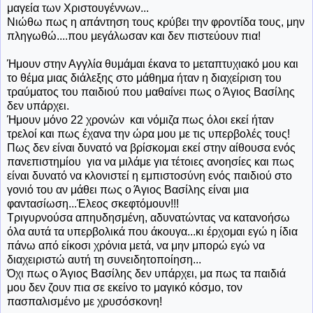
μαγεία των Χριστουγέννων...
Νιώθω πως η απάντηση τους κρύβει την φροντίδα τους, μην
πληγωθώ....που μεγάλωσαν και δεν πιστεύουν πια!
Ήμουν στην Αγγλία θυμάμαι έκανα το μεταπτυχιακό μου και
το θέμα μιας διάλεξης στο μάθημα ήταν η διαχείριση του
τραύματος του παιδιού που μαθαίνει πως ο Άγιος Βασίλης
δεν υπάρχει.
Ήμουν μόνο 22 χρονών και νόμιζα πως όλοι εκεί ήταν
τρελοί και πως έχανα την ώρα μου με τις υπερβολές τους!
Πως δεν είναι δυνατό να βρίσκομαι εκεί στην αίθουσα ενός
πανεπιστημίου για να μιλάμε για τέτοιες ανοησίες και πως
είναι δυνατό να κλονιστεί η εμπιστοσύνη ενός παιδιού στο
γονιό του αν μάθει πως ο Άγιος Βασίλης είναι μια
φαντασίωση...Έλεος σκεφτόμουν!!!
Τριγυρνούσα απηυδησμένη, αδυνατώντας να κατανοήσω
όλα αυτά τα υπερβολικά που άκουγα...κι έρχομαι εγώ η ίδια
πάνω από είκοσι χρόνια μετά, να μην μπορώ εγώ να
διαχειριστώ αυτή τη συνειδητοποίηση...
Όχι πως ο Άγιος Βασίλης δεν υπάρχει, μα πως τα παιδιά
μου δεν ζουν πια σε εκείνο το μαγικό κόσμο, τον
πασπαλισμένο με χρυσόσκονη!