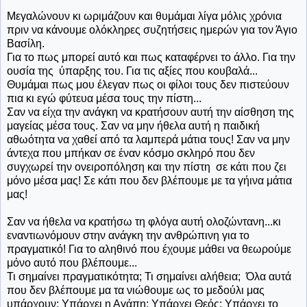
Μεγαλώνουν κι ωριμάζουν και θυμάμαι λίγα μόλις χρόνια
πριν να κάνουμε ολόκληρες συζητήσεις ημερών για τον Άγιο
Βασίλη.
Για το πως μπορεί αυτό και πως καταφέρνει το άλλο. Για την
ουσία της ύπαρξης του. Για τις αξίες που κουβαλά...
Θυμάμαι πως μου έλεγαν πως οι φίλοι τους δεν πιστεύουν
πια κι εγώ φύτευα μέσα τους την πίστη...
Σαν να είχα την ανάγκη να κρατήσουν αυτή την αίσθηση της
μαγείας μέσα τους. Σαν να μην ήθελα αυτή η παιδική
αθωότητα να χαθεί από τα λαμπερά μάτια τους! Σαν να μην
άντεχα που μπήκαν σε έναν κόσμο σκληρό που δεν
συγχωρεί την ονειροπόληση και την πίστη σε κάτι που ζει
μόνο μέσα μας! Σε κάτι που δεν βλέπουμε με τα γήινα μάτια
μας!
Σαν να ήθελα να κρατήσω τη φλόγα αυτή ολοζώντανη...κι
εναντιωνόμουν στην ανάγκη την ανθρώπινη για το
πραγματικό! Για το αληθινό που έχουμε μάθει να θεωρούμε
μόνο αυτό που βλέπουμε...
Τι σημαίνει πραγματικότητα; Τι σημαίνει αλήθεια; Όλα αυτά
που δεν βλέπουμε μα τα νιώθουμε ως το μεδούλι μας
υπάρχουν; Υπάρχει η Αγάπη; Υπάρχει Θεός; Υπάρχει το