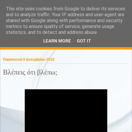
This site uses cookies from Google to deliver its services
KaPa. Me without you...tea
and to analyze traffic. Your IP address and user-agent are
shared with Google along with performance and security
without a biscuit!
metrics to ensure quality of service, generate usage
statistics, and to detect and address abuse.
LEARN MORE
GOT IT
▼
Παρασκευή 9 Δεκεμβρίου 2016
Βλέπεις ότι βλέπω;