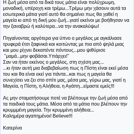
Η ζωή μέσα από τα δικά τους μάτια είναι πολύχρωμη,
μοναδική, υπέροχη και τρέμω...Τρέμω μην χάσουν αυτά τα
εσωτερικά μάτια γιατί αυτό θα σημαίνει πως θα χαθεί η
μαγεία κι από τη δική μου ζωή...γιατί εκείνοι με βοήθησαν να
την ξαναβρώ ή καλύτερα...να την ανακαλύψω!
Πηγαίνοντας αργότερα για ύπνο ο μεγάλος με αγκάλιασε
τρυφερά έτσι ξαφνικά και κοιτώντας με πια από ψηλά μιας
και μου ρίχνει δεκαπέντε πόντους...μου ψιθύρισε
"μαμά...μην φοβάσαι.Υπάρχει!"
Σαν να ήταν εκείνος ο μεγάλος, στη σχέση μας...
...κι ήταν αυτή μια διαβεβαίωση πως η Πίστη είναι εκεί μέσα
του και θα είναι εκεί για πάντα...και πως η μαγεία θα
συνεχίσει να ζει στο σπίτι μας, μέσα μας, γύρω μας, γιατί η
Μαγεία, η Πίστη, η Αλήθεια, η Αγάπη...είμαστε εμείς!!!
Ας μην σταματήσουμε ποτέ να βλέπουμε την ζωή μέσα από
τα παιδικά τους μάτια. Μέσα από τα μάτια που βλέπουν την
κρυμμμένη μαγεία. Την κρυμμένη αλήθεια...
Καλημέρα αγαπημένοι! Believe!!!
Κατερίνα