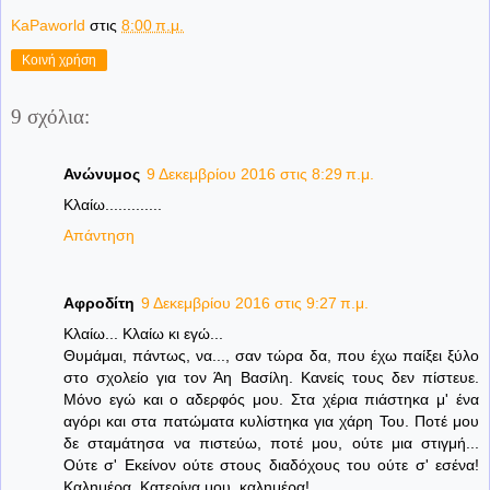
KaPaworld
στις
8:00 π.μ.
Κοινή χρήση
9 σχόλια:
Ανώνυμος
9 Δεκεμβρίου 2016 στις 8:29 π.μ.
Κλαίω.............
Απάντηση
Αφροδίτη
9 Δεκεμβρίου 2016 στις 9:27 π.μ.
Κλαίω... Κλαίω κι εγώ...
Θυμάμαι, πάντως, να..., σαν τώρα δα, που έχω παίξει ξύλο
στο σχολείο για τον Άη Βασίλη. Κανείς τους δεν πίστευε.
Μόνο εγώ και ο αδερφός μου. Στα χέρια πιάστηκα μ' ένα
αγόρι και στα πατώματα κυλίστηκα για χάρη Του. Ποτέ μου
δε σταμάτησα να πιστεύω, ποτέ μου, ούτε μια στιγμή...
Ούτε σ' Εκείνον ούτε στους διαδόχους του ούτε σ' εσένα!
Καλημέρα, Κατερίνα μου, καλημέρα!