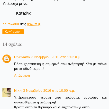
Υπέροχο μήνα!
Κατερίνα
KaPaworld
στις
8:47 π.μ.
Κοινή χρήση
14 σχόλια:
Unknown
3 Νοεμβρίου 2016 στις 9:02 π.μ.
Πόσο χορταστική η σημερινή σου ανάρτηση! Κάτι με πιάνει
με το φθινόπωρο...!
Απάντηση
Νίκη
3 Νοεμβρίου 2016 στις 10:00 π.μ.
Υπέροχη,τόσο γεματη απο χρώματα, μυρωδιες και
συναισθήματα η ανάρτηση!
Κρατώ αυτο το θησαυρό και σ΄ευχαριστώ γι΄αυτό: