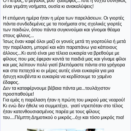
Ο Πέτρος, ο μεγάλος μου ξάδερφος...Τότε η νύχτα συνήθως
είναι γεμάτη νοήματα, ουσία κι ανακαλύψεις!
Η επόμενη ημέρα ήταν η μέρα των παρελάσεων. Οι γιορτές
πάντα συνδεδεμένες με τα ποιήματα στις σχολικές γιορτές
των παιδιών, όπου πάντα συγκινούμαι και γίνομαι θέαμα
στους φίλους...
Ίσως έναν καφέ όλοι μαζί οι γονείς μετά τη γιορτούλα ή μετά
την παρέλαση, μπορεί και κάτι παραπάνω για κάποιους
άλλους...Κι αυτό είναι μια τέλεια ευκαιρία να βρεθούμε με
φίλους που μας έφεραν κοντά τα παιδιά μας και γίναμε φίλοι
και μας λείπουν πολύ γιατί βλεπόμαστε πάντα στα γρήγορα
και στα πεταχτά κι οι μέρες αυτές είναι ευκαιρία για μια
ήσυχη κουβέντα κι ευκαιρία να κερδίσουμε το χαμένο
έδαφος.
Δεν τα καταφέρνουμε βέβαια πάντα μα...τουλάχιστον
προσπαθούμε!
Για εμάς η παρέλαση ήταν η πρώτη του μικρού μας νεαρού!
Κι ενώ δεν ήθελε να συμμετέχει, γιατί ντρεπόταν στο τέλος
ήταν κατενθουσιασμένος παρέα με τους φίλους
του....Πέμπτη Δημοτικού ο μικρός...όχι και τόσο μικρός πια!