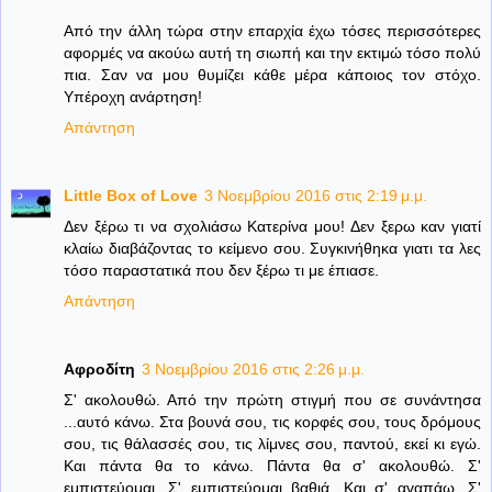
Από την άλλη τώρα στην επαρχία έχω τόσες περισσότερες
αφορμές να ακούω αυτή τη σιωπή και την εκτιμώ τόσο πολύ
πια. Σαν να μου θυμίζει κάθε μέρα κάποιος τον στόχο.
Υπέροχη ανάρτηση!
Απάντηση
Little Box of Love
3 Νοεμβρίου 2016 στις 2:19 μ.μ.
Δεν ξέρω τι να σχολιάσω Κατερίνα μου! Δεν ξερω καν γιατί
κλαίω διαβάζοντας το κείμενο σου. Συγκινήθηκα γιατι τα λες
τόσο παραστατικά που δεν ξέρω τι με έπιασε.
Απάντηση
Αφροδίτη
3 Νοεμβρίου 2016 στις 2:26 μ.μ.
Σ' ακολουθώ. Από την πρώτη στιγμή που σε συνάντησα
...αυτό κάνω. Στα βουνά σου, τις κορφές σου, τους δρόμους
σου, τις θάλασσές σου, τις λίμνες σου, παντού, εκεί κι εγώ.
Και πάντα θα το κάνω. Πάντα θα σ' ακολουθώ. Σ'
εμπιστεύομαι. Σ' εμπιστεύομαι βαθιά. Και σ' αγαπάω. Σ'