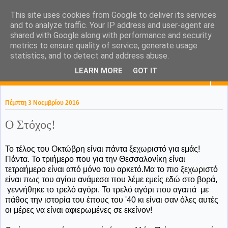
This site uses cookies from Google to deliver its services
KaPa. Me without you...tea
and to analyze traffic. Your IP address and user-agent are
shared with Google along with performance and security
without a biscuit!
metrics to ensure quality of service, generate usage
statistics, and to detect and address abuse.
LEARN MORE
GOT IT
▼
Πέμπτη 3 Νοεμβρίου 2016
Ο Στόχος!
Το τέλος του Οκτώβρη είναι πάντα ξεχωριστό για εμάς!
Πάντα. Το τριήμερο που για την Θεσσαλονίκη είναι
τετραήμερο είναι από μόνο του αρκετό.Μα το πιο ξεχωριστό
είναι πως του αγίου ανάμεσα που λέμε εμείς εδώ στο βορά,
γεννήθηκε το τρελό αγόρι. Το τρελό αγόρι που αγαπά με
πάθος την ιστορία του έπους του '40 κι είναι σαν όλες αυτές
οι μέρες να είναι αφιερωμένες σε εκείνον!