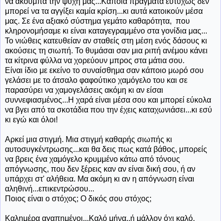
να ακουμπά την ψυχή μας...Κάποια πράγματα ευτυχώς δεν
μπορεί να τα αγγίξει καμία κρίση...κι αυτά κατοικούν μέσα
μας. Σε ένα αξιακό σύστημα γεμάτο καθαρότητα, που
κληρονομήσαμε κι είναι καταγεγραμμένο στα γονίδια μας...
Το νιώθεις κατευθείαν αν σταθείς στη μέση ενός δάσους κι
ακούσεις τη σιωπή. Το θυμάσαι σαν μια ριπή ανέμου κάνει
τα κίτρινα φύλλα να χορεύουν μπρος στα μάτια σου.
Είναι ίδιο με εκείνο το συναίσθημα σαν κάποιο μωρό σου
γελάσει με το άτσαλο φαφούτικο χαμόγελο του και σε
παρασύρει να χαμογελάσεις ακόμη κι αν είσαι
συννεφιασμένος...Η χαρά είναι μέσα σου και μπορεί εύκολα
να βγει από τα σκοτάδια που την έχεις καταχωνιάσει...κι εσύ
κι εγώ και όλοι!
Αρκεί μια στιγμή. Μια στιγμή καθαρής σιωπής κι
αυτοσυγκέντρωσης...και θα δεις πως κατά βάθος, μπορείς
να βρεις ένα χαμόγελο κρυμμένο κάτω από τόνους
απόγνωσης, που δεν ξέρεις καν αν είναι δική σου, ή αν
υπάρχει στ' αλήθεια. Μα ακόμη κι αν η απόγνωση είναι
αληθινή...επικεντρώσου...
Ποιος είναι ο στόχος; Ο δικός σου στόχος;
Καλημέρα αγαπημένοι...Καλό μήνα..ή μάλλον όχι καλό.