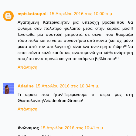
mpiskotoupoli
15 Απριλίου 2016 στις 10:00 π.μ.
Αγαπημένη Κατερίνα,ήταν μία υπέροχη βραδιά,που θα
φυλάμε σαν πολύτιμο φυλακτό μέσα στην καρδιά μας!!!
Ένοιωθα μία συστολή μπροστά σε σένα, που θαυμάζω
τόσο πολύ και το να σε συναντήσω από κοντά (και όχι μόνο
μέσα από τον υπολογιστή) είναι ένα ανεκτίμητο δώρο!!!Να
είσαι πάντα καλά και όπως ανυπομονώ για κάθε ανάρτηση
σου,έτσι ανυπομονώ και για τα επόμενα βιβλία σου!!!
Απάντηση
Ariadne
15 Απριλίου 2016 στις 10:34 π.μ.
Τι ωραία που ήταν!Περιμένουμε τη σειρά μας στη
Θεσσαλονίκη!AriadnefromGreece!
Απάντηση
Ανώνυμος
15 Απριλίου 2016 στις 10:41 π.μ.