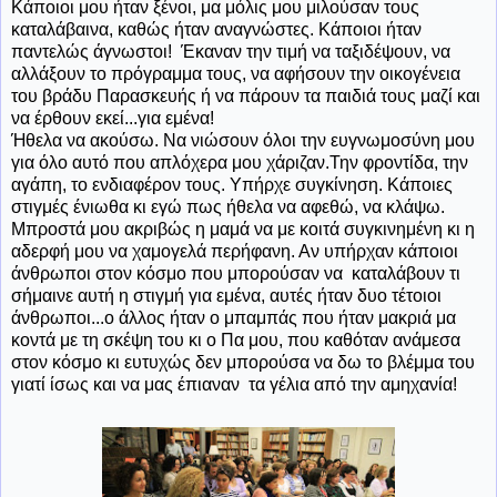
Κάποιοι μου ήταν ξένοι, μα μόλις μου μιλούσαν τους
καταλάβαινα, καθώς ήταν αναγνώστες. Κάποιοι ήταν
παντελώς άγνωστοι! Έκαναν την τιμή να ταξιδέψουν, να
αλλάξουν το πρόγραμμα τους, να αφήσουν την οικογένεια
του βράδυ Παρασκευής ή να πάρουν τα παιδιά τους μαζί και
να έρθουν εκεί...για εμένα!
Ήθελα να ακούσω. Να νιώσουν όλοι την ευγνωμοσύνη μου
για όλο αυτό που απλόχερα μου χάριζαν.Την φροντίδα, την
αγάπη, το ενδιαφέρον τους. Υπήρχε συγκίνηση. Κάποιες
στιγμές ένιωθα κι εγώ πως ήθελα να αφεθώ, να κλάψω.
Μπροστά μου ακριβώς η μαμά να με κοιτά συγκινημένη κι η
αδερφή μου να χαμογελά περήφανη. Αν υπήρχαν κάποιοι
άνθρωποι στον κόσμο που μπορούσαν να καταλάβουν τι
σήμαινε αυτή η στιγμή για εμένα, αυτές ήταν δυο τέτοιοι
άνθρωποι...ο άλλος ήταν ο μπαμπάς που ήταν μακριά μα
κοντά με τη σκέψη του κι ο Πα μου, που καθόταν ανάμεσα
στον κόσμο κι ευτυχώς δεν μπορούσα να δω το βλέμμα του
γιατί ίσως και να μας έπιαναν τα γέλια από την αμηχανία!