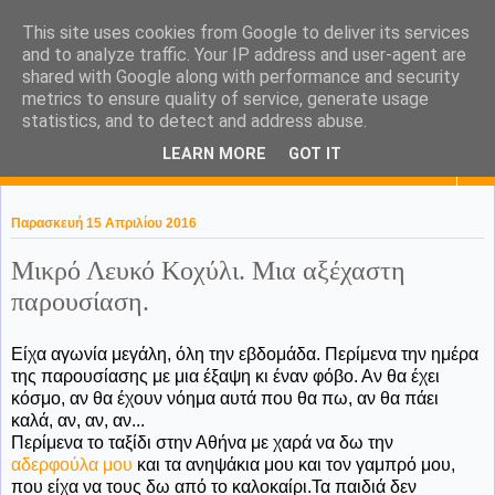
This site uses cookies from Google to deliver its services
KaPa. Me without you...tea
and to analyze traffic. Your IP address and user-agent are
shared with Google along with performance and security
without a biscuit!
metrics to ensure quality of service, generate usage
statistics, and to detect and address abuse.
LEARN MORE
GOT IT
▼
Παρασκευή 15 Απριλίου 2016
Μικρό Λευκό Κοχύλι. Μια αξέχαστη
παρουσίαση.
Είχα αγωνία μεγάλη, όλη την εβδομάδα. Περίμενα την ημέρα
της παρουσίασης με μια έξαψη κι έναν φόβο. Αν θα έχει
κόσμο, αν θα έχουν νόημα αυτά που θα πω, αν θα πάει
καλά, αν, αν, αν...
Περίμενα το ταξίδι στην Αθήνα με χαρά να δω την
αδερφούλα μου
και τα ανηψάκια μου και τον γαμπρό μου,
που είχα να τους δω από το καλοκαίρι.Τα παιδιά δεν