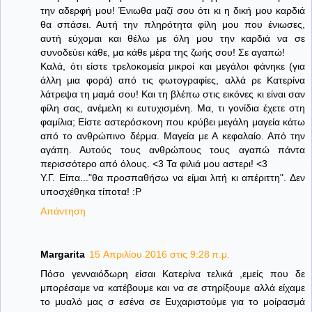
την αδερφή μου! Ένιωθα μαζί σου ότι κι η δική μου καρδιά
θα σπάσει. Αυτή την πληρότητα φίλη μου που ένιωσες,
αυτή εύχομαι και θέλω με όλη μου την καρδιά να σε
συνοδεύει κάθε, μα κάθε μέρα της ζωής σου! Σε αγαπώ!
Καλά, ότι είστε τρελοκομεία μικροί και μεγάλοι φάνηκε (για
άλλη μια φορά) από τις φωτογραφίες, αλλά ρε Κατερίνα
λάτρεψα τη μαμά σου! Και τη βλέπω στις εικόνες κι είναι σαν
φίλη σας, ανέμελη κι ευτυχισμένη. Μα, τι γονίδια έχετε στη
φαμίλια; Είστε αστερόσκονη που κρύβει μεγάλη μαγεία κάτω
από το ανθρώπινο δέρμα. Μαγεία με Α κεφαλαίο. Από την
αγάπη. Αυτούς τους ανθρώπους τους αγαπώ πάντα
περισσότερο από όλους. <3 Τα φιλιά μου αστερι! <3
Υ.Γ. Είπα..."θα προσπαθήσω να είμαι λιτή κι απέριττη". Δεν
υποσχέθηκα τίποτα! :P
Απάντηση
Margarita
15 Απριλίου 2016 στις 9:28 π.μ.
Πόσο γενναιόδωρη είσαι Κατερίνα τελικά ,εμείς που δε
μπορέσαμε να κατέβουμε και να σε στηρίξουμε αλλά είχαμε
το μυαλό μας σ εσένα σε Ευχαριστούμε για το μοίρασμά