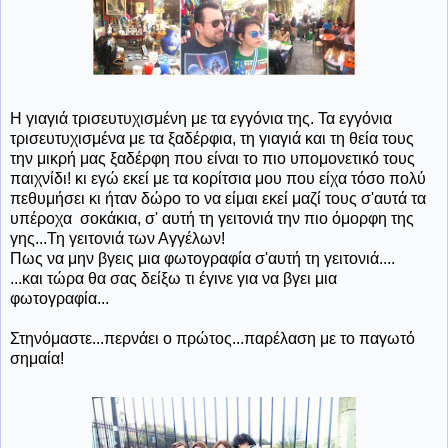
Η γιαγιά τρισευτυχισμένη με τα εγγόνια της. Τα εγγόνια
τρισευτυχισμένα με τα ξαδέρφια, τη γιαγιά και τη θεία τους
την μικρή μας ξαδέρφη που είναι το πιο υπομονετικό τους
παιχνίδι! κι εγώ εκεί με τα κορίτσια μου που είχα τόσο πολύ
πεθυμήσει κι ήταν δώρο το να είμαι εκεί μαζί τους σ'αυτά τα
υπέροχα σοκάκια, σ' αυτή τη γειτονιά την πιο όμορφη της
γης...Τη γειτονιά των Αγγέλων!
Πως να μην βγεις μια φωτογραφία σ'αυτή τη γειτονιά....
...και τώρα θα σας δείξω τι έγινε για να βγει μια
φωτογραφία...
Στηνόμαστε...περνάει ο πρώτος...παρέλαση με το παγωτό
σημαία!