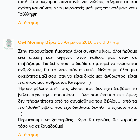
σου! Σου εύχομαι παντοτινά να νιώθεις πληρότητα και
αγάπη και σύντομα να μοιραστείς μαζί μας την επόμενη σου
"σύλληψη "!
Απάντηση
Owl Mommy Βέρα
15 Απριλίου 2016 στις 9:37 π.μ.
Στην παρουσίαση ήμασταν όλοι συγκινημένοι.. όλοι ήρθαμε
εκεί επειδή κάτι αφήνεις στον καθένα μας όταν σε
διαβάζουμε. Για δείτε που το διαδίκτυο μπορεί να ενώσει και
ανθρώπους..θα το λέω πάντα αυτό. Νιώθουμε όλοι μια
οικειότητα μαζί σου, σαν να είσαι δικός μας άνθρωπος, είσαι
πια δικός μας άνθρωπος Κατερίνα :-)
Ήμουν μάλλον από τους λίγους που δεν είχα διαβάσει το
βιβλίο πριν την παρουσίαση... όλα όσα άκουσα εκεί όμως
δεν πήραν τίποτα από το συναίσθημα του βιβλίου... από τα
πιο "βαθιά" βιβλία που έχω διαβάσει, δεν θα το ξεχάσω ποτέ
:-)
Περιμένουμε να ξαναέρθεις τώρα Κατερινάκι, θα χαρούμε
τόσο να σε ξαναδούμε!
Απάντηση