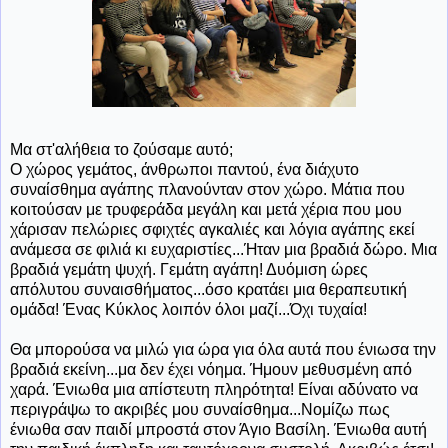
Μα στ'αλήθεια το ζούσαμε αυτό;
Ο χώρος γεμάτος, άνθρωποι παντού, ένα διάχυτο
συναίσθημα αγάπης πλανούνταν στον χώρο. Μάτια που
κοιτούσαν με τρυφεράδα μεγάλη και μετά χέρια που μου
χάρισαν πελώριες σφιχτές αγκαλιές και λόγια αγάπης εκεί
ανάμεσα σε φιλιά κι ευχαριστίες...Ήταν μια βραδιά δώρο. Μια
βραδιά γεμάτη ψυχή. Γεμάτη αγάπη! Δυόμιση ώρες
απόλυτου συναισθήματος...όσο κρατάει μια θεραπευτική
ομάδα! Ένας Κύκλος λοιπόν όλοι μαζί...Όχι τυχαία!
Θα μπορούσα να μιλώ για ώρα για όλα αυτά που ένιωσα την
βραδιά εκείνη...μα δεν έχει νόημα. Ήμουν μεθυσμένη από
χαρά. Ένιωθα μια απίστευτη πληρότητα! Είναι αδύνατο να
περιγράψω το ακριβές μου συναίσθημα...Νομίζω πως
ένιωθα σαν παιδί μπροστά στον Άγιο Βασίλη. Ένιωθα αυτή