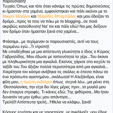
παρουσίαση!
Τυχαίο; Όπως και τότε όταν κάναμε τις πρώτες δημοσιεύσεις
κι ήμασταν στα χαμένα, εμφανίστηκαν και πάλι εκείνοι με το
Μικροί Μεγάλοι
και
Μαμάδες Μπαμπάδες
και μου έδειξαν το
δρόμο...προς τα που να πάω με το blogging...σε ποιά
ακριβώς κατεύθυνση! Να' τοι και πάλι εδώ! Να μας δείξουν
τον δρόμο όταν ήμασταν ξανά στα χαμένα...
Φτάσαμε...με περίμεναν οι παρουσιαστές, αντί να τους
περιμένω εγώ...Τι ντροπή!
Με υποδέχθηκε με μια απίστευτη γλυκύτητα ο ίδιος ο Κύριος
Γαβριηλίδης. Μου έδωσε με ταπεινότητα το χέρι...Του έκανα
με πληθωρικότητα μια αγκαλιά. Εκείνος χάρισε στο κοχύλι το
ταξίδι του.Του άξιζαν πολλά περισσότερα από μια αγκαλιά...
Χαιρέτησα τον κόσμο ανέβηκα τις σκάλες κι έπεσα πάνω σε
ένα πρόσωπο αγαπημένο...σκάλωσα! Η Αλεξάνδρα, είναι
φίλη μου,
η πρώτη εκδότρια
όπως συχνά λέω...μα μένει στη
Θεσσαλονίκη, την είχα δει λίγες μέρες πριν...το μυαλό μου
δεν έπαιρνε στροφές. Τι κάνεις εδώ; Της ψιθύρισα...Μα ήταν
δυνατόν να μην έρθω; μου απάντησε...
Τρελή!!! Απίστευτα τρελή...Ήθελα να κλάψω, ξανά!
Κόσμος ερχόταν και με χαιρετούσε, με αγκάλιαζε, μου έδινε