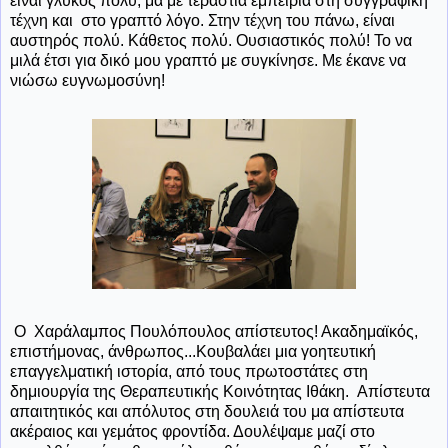
είναι γλυκός πολύ, μα με τεράστια εμπειρία στη συγγραφική
τέχνη και στο γραπτό λόγο. Στην τέχνη του πάνω, είναι
αυστηρός πολύ. Κάθετος πολύ. Ουσιαστικός πολύ! Το να
μιλά έτσι για δικό μου γραπτό με συγκίνησε. Με έκανε να
νιώσω ευγνωμοσύνη!
Ο Χαράλαμπος Πουλόπουλος απίστευτος! Ακαδημαϊκός,
επιστήμονας, άνθρωπος...Κουβαλάει μια γοητευτική
επαγγελματική ιστορία, από τους πρωτοστάτες στη
δημιουργία της Θεραπευτικής Κοινότητας Ιθάκη. Απίστευτα
απαιτητικός και απόλυτος στη δουλειά του μα απίστευτα
ακέραιος και γεμάτος φροντίδα. Δουλέψαμε μαζί στο