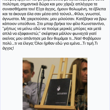
πολύτιμα, σημαντικά δώρα και μου χάριζε απλόχερα τα
συναισθήματα του! Είχα άγχος, ήμουν θολωμένη, τα έβλεπα
και τα άκουγα όλα σαν μέσα από τούνελ...Φίλοι, γνωστοί,
άγνωστοι. Με χαιρετούσαν, μου μιλούσαν. Κατέβηκα να βρω
κάποιον υπεύθυνο. Στο μπαρ βρήκα τον φίλο Κωνσταντίνο,
"μήπως να μείνω εδώ να πιούμε μερικές μπύρες και μετά
απλά να εξαφανιστώ;" σκέφτηκα μάλλον φωναχτά γιατί
εκείνος μου απάντησε μα δεν θυμάμαι τι...Ναι! Φοβόμουν
πολύ...τι να έλεγα; Όλοι ήρθαν εδώ για εμένα...Τι τιμή.Τι
άγχος!