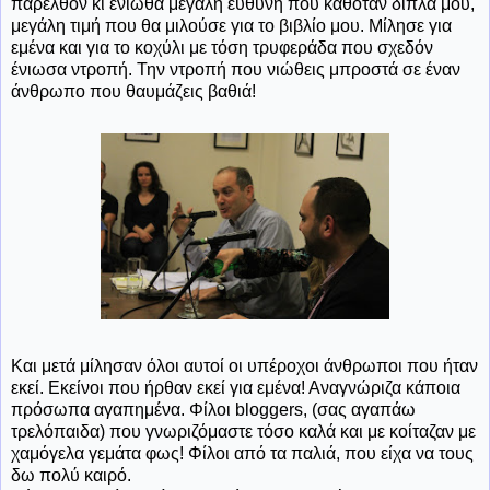
παρελθόν κι ένιωθα μεγάλη ευθύνη που καθόταν δίπλα μου,
μεγάλη τιμή που θα μιλούσε για το βιβλίο μου. Μίλησε για
εμένα και για το κοχύλι με τόση τρυφεράδα που σχεδόν
ένιωσα ντροπή. Την ντροπή που νιώθεις μπροστά σε έναν
άνθρωπο που θαυμάζεις βαθιά!
Και μετά μίλησαν όλοι αυτοί οι υπέροχοι άνθρωποι που ήταν
εκεί. Εκείνοι που ήρθαν εκεί για εμένα! Αναγνώριζα κάποια
πρόσωπα αγαπημένα. Φίλοι bloggers, (σας αγαπάω
τρελόπαιδα) που γνωριζόμαστε τόσο καλά και με κοίταζαν με
χαμόγελα γεμάτα φως! Φίλοι από τα παλιά, που είχα να τους
δω πολύ καιρό.