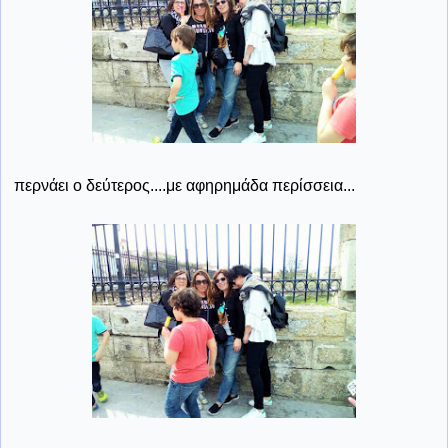
περνάει ο δεύτερος....με αφηρημάδα περίσσεια...