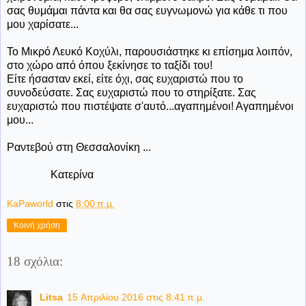
σας θυμάμαι πάντα και θα σας ευγνωμονώ για κάθε τι που
μου χαρίσατε...
Το Μικρό Λευκό Κοχύλι, παρουσιάστηκε κι επίσημα λοιπόν,
στο χώρο από όπου ξεκίνησε το ταξίδι του!
Είτε ήσασταν εκεί, είτε όχι, σας ευχαριστώ που το
συνοδεύσατε. Σας ευχαριστώ που το στηρίξατε. Σας
ευχαριστώ που πιστέψατε σ'αυτό...αγαπημένοι! Αγαπημένοι
μου...
Ραντεβού στη Θεσσαλονίκη ...
Κατερίνα
KaPaworld
στις
8:00 π.μ.
Κοινή χρήση
18 σχόλια:
Litsa
15 Απριλίου 2016 στις 8:41 π.μ.