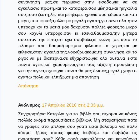
συναντηση μας.σε περιμενα στην εισοδο,για να σε
αγκαλιασω,πρωτη.και το καταφερα.σου μιλησα,και ηαγκαλια
σου,τοσο ζεστη,λες και με ηξερες χρονια.σου εδωσα και κατι
μικρο,που εφτιαξα,αλλα με μεγαλη αγαπη,για σενα.ολα ηταν
υπεροχα.και τα ματια μου,δακρυσαν,πολλες φορες.το μικρο
σου κοχυλι υπεροχο,σαν κι εσενα.θαυμασα,την μητερα
σου.οταν της ειπα,οτι εχει συμβαλει,κι εκεινη ,σε αυτο το
πλασμα που θαυμαζουμε,μου φιλουσε τα χερια,και με
εκλεισε,στην αγκαλια της.νοιωθω,ακομα,τη συγκινηση,και το
ριγος,να με διαπερνα.σε εθχαριστω,για ολα αυτα.να ειστε
παντα υγιεις,και χαρουμενοι,γιατι σας αξιζει.η προσκληση
για την αιγινα,ισχυει,για παντα.θα μας δωσεις,μεγαλη χαρα.σ
αγαπω πολυ,και ελπιζω,σε μια απαντηση
Απάντηση
Ανώνυμος
17 Απριλίου 2016 στις 2:33 μ.μ.
Συγχαρητήρια Κατερίνα για το βιβλίο σου.ευχομαι να κάνεις
πολλές ακόμα παρουσιάσεις βιβλίων. Μη σταματήσεις πότε
να γράφεις στο μπλογκ σου γοατι είσαι βάλσαμο για πολύ
κόσμο....ξέρεις πόσες φορές διαβάζω και διαβάζω τις
αναρτήσεις σου? Κάθε φορά ανακαλύπτω και καινούργια