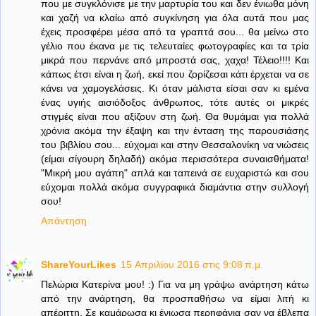
που με συγκλόνισε με την μαρτυρία του και δεν ένιωθα μόνη
και χαζή να κλαίω από συγκίνηση για όλα αυτά που μας
έχεις προσφέρει μέσα από τα γραπτά σου... θα μείνω στο
γέλιο που έκανα με τις τελευταίες φωτογραφίες και τα τρία
μικρά που περνάνε από μπροστά σας, χαχα! Τέλειο!!!! Και
κάπως έτσι είναι η ζωή, εκεί που ζορίζεσαι κάτι έρχεται να σε
κάνει να χαμογελάσεις. Κι όταν μάλιστα είσαι σαν κι εμένα
ένας υγιής αισιόδοξος άνθρωπος, τότε αυτές οι μικρές
στιγμές είναι που αξίζουν στη ζωή. Θα θυμάμαι για πολλά
χρόνια ακόμα την έξαψη και την ένταση της παρουσιάσης
του βιβλίου σου... εύχομαι και στην Θεσσαλονίκη να νιώσεις
(είμαι σίγουρη δηλαδή) ακόμα περισσότερα συναισθήματα!
"Μικρή μου αγάπη" απλά και ταπεινά σε ευχαριστώ και σου
εύχομαι πολλά ακόμα συγγραφικά διαμάντια στην συλλογή
σου!
Απάντηση
ShareYourLikes
15 Απριλίου 2016 στις 9:08 π.μ.
Πελώρια Κατερίνα μου! :) Για να μη γράψω ανάρτηση κάτω
από την ανάρτηση, θα προσπαθήσω να είμαι λιτή κι
απέριττη. Σε καμάρωσα κι ένιωσα περηφάνια σαν να έβλεπα