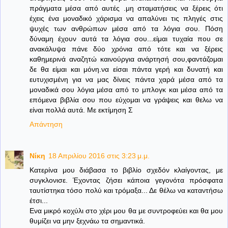
πράγματα μέσα από αυτές .μη σταματήσεις να ξέρεις ότι
έχεις ένα μοναδικό χάρισμα να απαλύνει τις πληγές στις
ψυχές των ανθρώπων μέσα από τα λόγια σου. Πόση
δύναμη έχουν αυτά τα λόγια σου...είμαι τυχαία που σε
ανακάλυψα πάνε δύο χρόνια από τότε και να ξέρεις
καθημερινά αναζητώ καινούργια ανάρτησή σου,φαντάζομαι
δε θα είμαι και μόνη.να είσαι πάντα γερή και δυνατή και
ευτυχισμένη για να μας δίνεις πάντα χαρά μέσα από τα
μοναδικά σου λόγια μέσα από το μπλογκ και μέσα από τα
επόμενα βιβλία σου που εύχομαι να γράψεις και θελω να
είναι πολλά αυτά. Με εκτίμηση Σ
Απάντηση
Νίκη
18 Απριλίου 2016 στις 3:23 μ.μ.
Κατερίνα μου διάβασα το βιβλίο σχεδόν κλαίγοντας, με
συγκλονισε. Έχοντας ζήσει κάποια γεγονότα πρόσφατα
ταυτίστηκα τόσο πολύ και τρόμαξα... Δε θέλω να καταντήσω
έτσι...
Ενα μικρό κοχύλι στο χέρι μου θα με συντροφεύει και θα μου
θυμίζει να μην ξεχνάω τα σημαντικά.