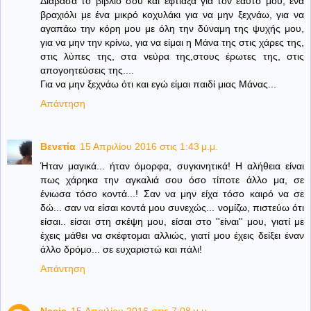
Διάβασα το βιβλίο σου και έφτιαξα για τον εαυτό μου, ένα
βραχιόλι με ένα μικρό κοχυλάκι για να μην ξεχνάω, για να
αγαπάω την κόρη μου με όλη την δύναμη της ψυχής μου,
για να μην την κρίνω, για να είμαι η Μάνα της στις χάρες της,
στις λύπες της, στα νεύρα της,στους έρωτες της, στις
απογοητεύσεις της....
Για να μην ξεχνάω ότι και εγώ είμαι παιδί μιας Μάνας...
Απάντηση
Βενετία
15 Απριλίου 2016 στις 1:43 μ.μ.
Ήταν μαγικά... ήταν όμορφα, συγκινητικά! Η αλήθεια είναι
πως χάρηκα την αγκαλιά σου όσο τίποτε άλλο μα, σε
ένιωσα τόσο κοντά...! Σαν να μην είχα τόσο καιρό να σε
δώ... σαν να είσαι κοντά μου συνεχώς... νομίζω, πιστεύω ότι
είσαι.. είσαι στη σκέψη μου, είσαι στο ''είναι'' μου, γιατί με
έχεις μάθει να σκέφτομαι αλλιώς, γιατί μου έχεις δείξει έναν
άλλο δρόμο... σε ευχαριστώ και πάλι!
Απάντηση