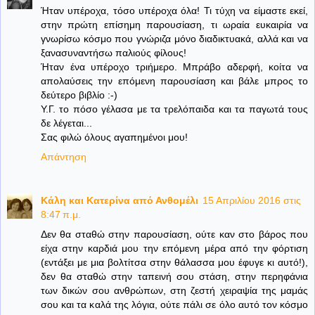
Ήταν υπέροχα, τόσο υπέροχα όλα! Τι τύχη να είμαστε εκεί,
στην πρώτη επίσημη παρουσίαση, τι ωραία ευκαιρία να
γνωρίσω κόσμο που γνώριζα μόνο διαδικτυακά, αλλά και να
ξανασυναντήσω παλιούς φίλους!
Ήταν ένα υπέροχο τριήμερο. Μπράβο αδερφή, κοίτα να
απολαύσεις την επόμενη παρουσίαση και βάλε μπρος το
δεύτερο βιβλίο :-)
Υ.Γ. το πόσο γέλασα με τα τρελόπαιδα και τα παγωτά τους
δε λέγεται...
Σας φιλώ όλους αγαπημένοι μου!
Απάντηση
Κάλη και Κατερίνα από Ανθομέλι
15 Απριλίου 2016 στις
8:47 π.μ.
Δεν θα σταθώ στην παρουσίαση, ούτε καν στο βάρος που
είχα στην καρδιά μου την επόμενη μέρα από την φόρτιση
(εντάξει με μια βολτίτσα στην θάλασσα μου έφυγε κι αυτό!),
δεν θα σταθώ στην ταπεινή σου στάση, στην περηφάνια
των δικών σου ανθρώπων, στη ζεστή χειραψία της μαμάς
σου και τα καλά της λόγια, ούτε πάλι σε όλο αυτό τον κόσμο