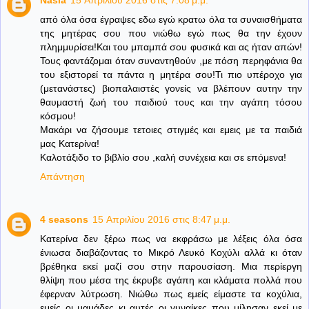
Nasia
15 Απριλίου 2016 στις 7:08 μ.μ.
από όλα όσα έγραψες εδω εγώ κρατω όλα τα συναισθήματα
της μητέρας σου που νιώθω εγώ πως θα την έχουν
πλημμυρίσει!Και του μπαμπά σου φυσικά και ας ήταν απών!
Τους φαντάζομαι όταν συναντηθούν ,με πόση περηφάνια θα
του εξιστορεί τα πάντα η μητέρα σου!Τι πιο υπέροχο για
(μετανάστες) βιοπαλαιστές γονείς να βλέπουν αυτην την
θαυμαστή ζωή του παιδιού τους και την αγάπη τόσου
κόσμου!
Μακάρι να ζήσουμε τετοιες στιγμές και εμεις με τα παιδιά
μας Κατερίνα!
Καλοτάξιδο το βιβλίο σου ,καλή συνέχεια και σε επόμενα!
Απάντηση
4 seasons
15 Απριλίου 2016 στις 8:47 μ.μ.
Κατερίνα δεν ξέρω πως να εκφράσω με λέξεις όλα όσα
ένιωσα διαβάζοντας το Μικρό Λευκό Κοχύλι αλλά κι όταν
βρέθηκα εκεί μαζί σου στην παρουσίαση. Μια περίεργη
θλίψη που μέσα της έκρυβε αγάπη και κλάματα πολλά που
έφερναν λύτρωση. Νιώθω πως εμείς είμαστε τα κοχύλια,
εμείς οι μαμάδες κι αυτές οι γυναίκες που μίλησαν εκεί με