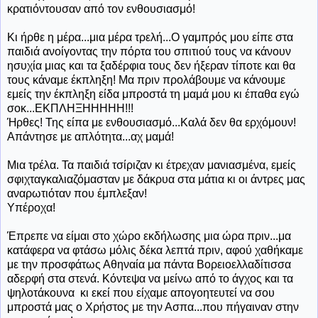
κρατιόντουσαν από τον ενθουσιασμό!
Κι ήρθε η μέρα...μια μέρα τρελή...Ο γαμπρός μου είπε στα
παιδιά ανοίγοντας την πόρτα του σπιτιού τους να κάνουν
ησυχία μιας και τα ξαδέρφια τους δεν ήξεραν τίποτε και θα
τους κάναμε έκπληξη! Μα πριν προλάβουμε να κάνουμε
εμείς την έκπληξη είδα μπροστά τη μαμά μου κι έπαθα εγώ
σοκ...ΕΚΠΛΗΞΗΗΗΗΗ!!!
Ήρθες! Της είπα με ενθουσιασμό...Καλά δεν θα ερχόμουν!
Απάντησε με απλότητα...αχ μαμά!
Μια τρέλα. Τα παιδιά τσίριζαν κι έτρεχαν μανιασμένα, εμείς
σφιχταγκαλιαζόμασταν με δάκρυα στα μάτια κι οι άντρες μας
αναρωτιόταν που έμπλεξαν!
Υπέροχα!
Έπρεπε να είμαι στο χώρο εκδήλωσης μια ώρα πριν...μα
κατάφερα να φτάσω μόλις δέκα λεπτά πριν, αφού χαθήκαμε
με την προσφάτως Αθηναία μα πάντα Βορειοελλαδίτισσα
αδερφή στα στενά. Κόντεψα να μείνω από το άγχος και τα
ψηλοτάκουνα κι εκεί που είχαμε απογοητευτεί να σου
μπροστά μας ο Χρήστος με την Ασπα...που πήγαιναν στην