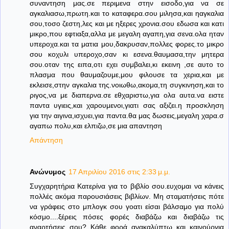
συναντηση μας.σε περιμενα στην εισοδο,για να σε
αγκαλιασω,πρωτη.και το καταφερα.σου μιλησα,και ηαγκαλια
σου,τοσο ζεστη,λες και με ηξερες χρονια.σου εδωσα και κατι
μικρο,που εφτιαξα,αλλα με μεγαλη αγαπη,για σενα.ολα ηταν
υπεροχα.και τα ματια μου,δακρυσαν,πολλες φορες.το μικρο
σου κοχυλι υπεροχο,σαν κι εσενα.θαυμασα,την μητερα
σου.οταν της ειπα,οτι εχει συμβαλει,κι εκεινη ,σε αυτο το
πλασμα που θαυμαζουμε,μου φιλουσε τα χερια,και με
εκλεισε,στην αγκαλια της.νοιωθω,ακομα,τη συγκινηση,και το
ριγος,να με διαπερνα.σε εθχαριστω,για ολα αυτα.να ειστε
παντα υγιεις,και χαρουμενοι,γιατι σας αξιζει.η προσκληση
για την αιγινα,ισχυει,για παντα.θα μας δωσεις,μεγαλη χαρα.σ
αγαπω πολυ,και ελπιζω,σε μια απαντηση
Απάντηση
Ανώνυμος
17 Απριλίου 2016 στις 2:33 μ.μ.
Συγχαρητήρια Κατερίνα για το βιβλίο σου.ευχομαι να κάνεις
πολλές ακόμα παρουσιάσεις βιβλίων. Μη σταματήσεις πότε
να γράφεις στο μπλογκ σου γοατι είσαι βάλσαμο για πολύ
κόσμο....ξέρεις πόσες φορές διαβάζω και διαβάζω τις
αναρτήσεις σου? Κάθε φορά ανακαλύπτω και καινούργια