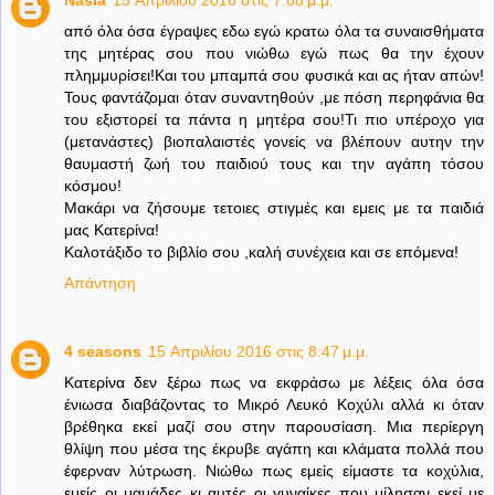
Nasia
15 Απριλίου 2016 στις 7:08 μ.μ.
από όλα όσα έγραψες εδω εγώ κρατω όλα τα συναισθήματα
της μητέρας σου που νιώθω εγώ πως θα την έχουν
πλημμυρίσει!Και του μπαμπά σου φυσικά και ας ήταν απών!
Τους φαντάζομαι όταν συναντηθούν ,με πόση περηφάνια θα
του εξιστορεί τα πάντα η μητέρα σου!Τι πιο υπέροχο για
(μετανάστες) βιοπαλαιστές γονείς να βλέπουν αυτην την
θαυμαστή ζωή του παιδιού τους και την αγάπη τόσου
κόσμου!
Μακάρι να ζήσουμε τετοιες στιγμές και εμεις με τα παιδιά
μας Κατερίνα!
Καλοτάξιδο το βιβλίο σου ,καλή συνέχεια και σε επόμενα!
Απάντηση
4 seasons
15 Απριλίου 2016 στις 8:47 μ.μ.
Κατερίνα δεν ξέρω πως να εκφράσω με λέξεις όλα όσα
ένιωσα διαβάζοντας το Μικρό Λευκό Κοχύλι αλλά κι όταν
βρέθηκα εκεί μαζί σου στην παρουσίαση. Μια περίεργη
θλίψη που μέσα της έκρυβε αγάπη και κλάματα πολλά που
έφερναν λύτρωση. Νιώθω πως εμείς είμαστε τα κοχύλια,
εμείς οι μαμάδες κι αυτές οι γυναίκες που μίλησαν εκεί με