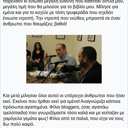
παρελθόν κι ένιωθα μεγάλη ευθύνη που καθόταν δίπλα μου,
μεγάλη τιμή που θα μιλούσε για το βιβλίο μου. Μίλησε για
εμένα και για το κοχύλι με τόση τρυφεράδα που σχεδόν
ένιωσα ντροπή. Την ντροπή που νιώθεις μπροστά σε έναν
άνθρωπο που θαυμάζεις βαθιά!
Και μετά μίλησαν όλοι αυτοί οι υπέροχοι άνθρωποι που ήταν
εκεί. Εκείνοι που ήρθαν εκεί για εμένα! Αναγνώριζα κάποια
πρόσωπα αγαπημένα. Φίλοι bloggers, (σας αγαπάω
τρελόπαιδα) που γνωριζόμαστε τόσο καλά και με κοίταζαν με
χαμόγελα γεμάτα φως! Φίλοι από τα παλιά, που είχα να τους
δω πολύ καιρό.