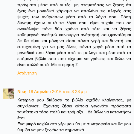
πράγματα μέσα από αυτές .μη σταματήσεις να ξέρεις ότι
έχεις ένα μοναδικό χάρισμα να απαλύνει τις πληγές στις
ψυχές των ανθρώπων μέσα από τα λόγια σου. Πόση
δύναμη έχουν αυτά τα λόγια σου...είμαι τυχαία που σε
ανακάλυψα πάνε δύο χρόνια από τότε και να ξέρεις
καθημερινά αναζητώ καινούργια ανάρτησή σου,φαντάζομαι
δε θα είμαι και μόνη.να είσαι πάντα γερή και δυνατή και
ευτυχισμένη για να μας δίνεις πάντα χαρά μέσα από τα
μοναδικά σου λόγια μέσα από το μπλογκ και μέσα από τα
επόμενα βιβλία σου που εύχομαι να γράψεις και θελω να
είναι πολλά αυτά. Με εκτίμηση Σ
Απάντηση
Νίκη
18 Απριλίου 2016 στις 3:23 μ.μ.
Κατερίνα μου διάβασα το βιβλίο σχεδόν κλαίγοντας, με
συγκλονισε. Έχοντας ζήσει κάποια γεγονότα πρόσφατα
ταυτίστηκα τόσο πολύ και τρόμαξα... Δε θέλω να καταντήσω
έτσι...
Ενα μικρό κοχύλι στο χέρι μου θα με συντροφεύει και θα μου
θυμίζει να μην ξεχνάω τα σημαντικά.