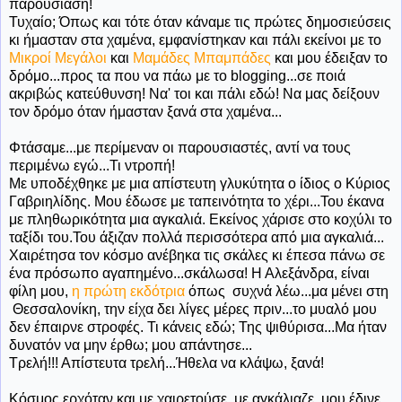
παρουσίαση!
Τυχαίο; Όπως και τότε όταν κάναμε τις πρώτες δημοσιεύσεις
κι ήμασταν στα χαμένα, εμφανίστηκαν και πάλι εκείνοι με το
Μικροί Μεγάλοι
και
Μαμάδες Μπαμπάδες
και μου έδειξαν το
δρόμο...προς τα που να πάω με το blogging...σε ποιά
ακριβώς κατεύθυνση! Να' τοι και πάλι εδώ! Να μας δείξουν
τον δρόμο όταν ήμασταν ξανά στα χαμένα...
Φτάσαμε...με περίμεναν οι παρουσιαστές, αντί να τους
περιμένω εγώ...Τι ντροπή!
Με υποδέχθηκε με μια απίστευτη γλυκύτητα ο ίδιος ο Κύριος
Γαβριηλίδης. Μου έδωσε με ταπεινότητα το χέρι...Του έκανα
με πληθωρικότητα μια αγκαλιά. Εκείνος χάρισε στο κοχύλι το
ταξίδι του.Του άξιζαν πολλά περισσότερα από μια αγκαλιά...
Χαιρέτησα τον κόσμο ανέβηκα τις σκάλες κι έπεσα πάνω σε
ένα πρόσωπο αγαπημένο...σκάλωσα! Η Αλεξάνδρα, είναι
φίλη μου,
η πρώτη εκδότρια
όπως συχνά λέω...μα μένει στη
Θεσσαλονίκη, την είχα δει λίγες μέρες πριν...το μυαλό μου
δεν έπαιρνε στροφές. Τι κάνεις εδώ; Της ψιθύρισα...Μα ήταν
δυνατόν να μην έρθω; μου απάντησε...
Τρελή!!! Απίστευτα τρελή...Ήθελα να κλάψω, ξανά!
Κόσμος ερχόταν και με χαιρετούσε, με αγκάλιαζε, μου έδινε