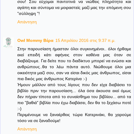
σου! Σου εύχομαι παντοτινά να νιώθεις πληρότητα και
αγάπη και σύντομα να μοιραστείς μαζί μας την επόμενη σου
"σύλληψη "!
Απάντηση
Owl Mommy Βέρα
15 Απριλίου 2016 στις 9:37 π.μ.
Στην παρουσίαση ήμασταν όλοι συγκινημένοι.. όλοι ήρθαμε
εκεί επειδή κάτι αφήνεις στον καθένα μας όταν σε
διαβάζουμε. Για δείτε που το διαδίκτυο μπορεί να ενώσει και
ανθρώπους..θα το λέω πάντα αυτό. Νιώθουμε όλοι μια
οικειότητα μαζί σου, σαν να είσαι δικός μας άνθρωπος, είσαι
πια δικός μας άνθρωπος Κατερίνα :-)
Ήμουν μάλλον από τους λίγους που δεν είχα διαβάσει το
βιβλίο πριν την παρουσίαση... όλα όσα άκουσα εκεί όμως
δεν πήραν τίποτα από το συναίσθημα του βιβλίου... από τα
πιο "βαθιά" βιβλία που έχω διαβάσει, δεν θα το ξεχάσω ποτέ
:-)
Περιμένουμε να ξαναέρθεις τώρα Κατερινάκι, θα χαρούμε
τόσο να σε ξαναδούμε!
Απάντηση