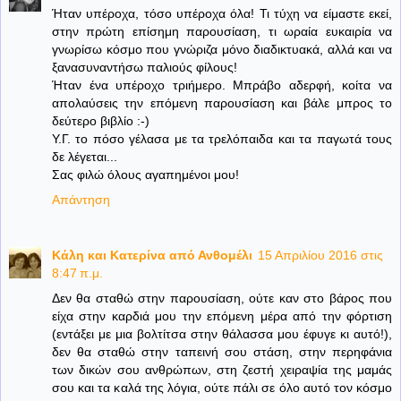
Ήταν υπέροχα, τόσο υπέροχα όλα! Τι τύχη να είμαστε εκεί,
στην πρώτη επίσημη παρουσίαση, τι ωραία ευκαιρία να
γνωρίσω κόσμο που γνώριζα μόνο διαδικτυακά, αλλά και να
ξανασυναντήσω παλιούς φίλους!
Ήταν ένα υπέροχο τριήμερο. Μπράβο αδερφή, κοίτα να
απολαύσεις την επόμενη παρουσίαση και βάλε μπρος το
δεύτερο βιβλίο :-)
Υ.Γ. το πόσο γέλασα με τα τρελόπαιδα και τα παγωτά τους
δε λέγεται...
Σας φιλώ όλους αγαπημένοι μου!
Απάντηση
Κάλη και Κατερίνα από Ανθομέλι
15 Απριλίου 2016 στις
8:47 π.μ.
Δεν θα σταθώ στην παρουσίαση, ούτε καν στο βάρος που
είχα στην καρδιά μου την επόμενη μέρα από την φόρτιση
(εντάξει με μια βολτίτσα στην θάλασσα μου έφυγε κι αυτό!),
δεν θα σταθώ στην ταπεινή σου στάση, στην περηφάνια
των δικών σου ανθρώπων, στη ζεστή χειραψία της μαμάς
σου και τα καλά της λόγια, ούτε πάλι σε όλο αυτό τον κόσμο