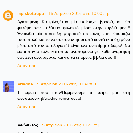
mpiskotoupoli
15 Απριλίου 2016 στις 10:00 π.μ.
Αγαπημένη Κατερίνα,ήταν μία υπέροχη βραδιά,που θα
φυλάμε σαν πολύτιμο φυλακτό μέσα στην καρδιά μας!!!
Ένοιωθα μία συστολή μπροστά σε σένα, που θαυμάζω
τόσο πολύ και το να σε συναντήσω από κοντά (και όχι μόνο
μέσα από τον υπολογιστή) είναι ένα ανεκτίμητο δώρο!!!Να
είσαι πάντα καλά και όπως ανυπομονώ για κάθε ανάρτηση
σου,έτσι ανυπομονώ και για τα επόμενα βιβλία σου!!!
Απάντηση
Ariadne
15 Απριλίου 2016 στις 10:34 π.μ.
Τι ωραία που ήταν!Περιμένουμε τη σειρά μας στη
Θεσσαλονίκη!AriadnefromGreece!
Απάντηση
Ανώνυμος
15 Απριλίου 2016 στις 10:41 π.μ.