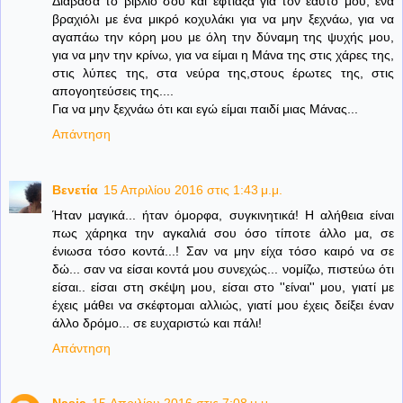
Διάβασα το βιβλίο σου και έφτιαξα για τον εαυτό μου, ένα
βραχιόλι με ένα μικρό κοχυλάκι για να μην ξεχνάω, για να
αγαπάω την κόρη μου με όλη την δύναμη της ψυχής μου,
για να μην την κρίνω, για να είμαι η Μάνα της στις χάρες της,
στις λύπες της, στα νεύρα της,στους έρωτες της, στις
απογοητεύσεις της....
Για να μην ξεχνάω ότι και εγώ είμαι παιδί μιας Μάνας...
Απάντηση
Βενετία
15 Απριλίου 2016 στις 1:43 μ.μ.
Ήταν μαγικά... ήταν όμορφα, συγκινητικά! Η αλήθεια είναι
πως χάρηκα την αγκαλιά σου όσο τίποτε άλλο μα, σε
ένιωσα τόσο κοντά...! Σαν να μην είχα τόσο καιρό να σε
δώ... σαν να είσαι κοντά μου συνεχώς... νομίζω, πιστεύω ότι
είσαι.. είσαι στη σκέψη μου, είσαι στο ''είναι'' μου, γιατί με
έχεις μάθει να σκέφτομαι αλλιώς, γιατί μου έχεις δείξει έναν
άλλο δρόμο... σε ευχαριστώ και πάλι!
Απάντηση