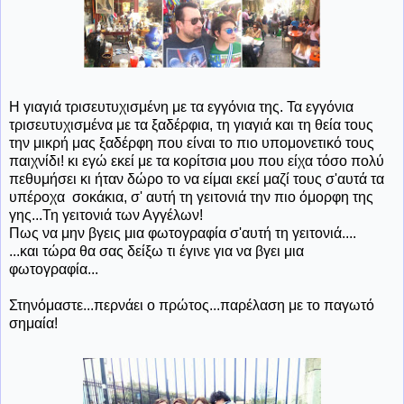
Η γιαγιά τρισευτυχισμένη με τα εγγόνια της. Τα εγγόνια
τρισευτυχισμένα με τα ξαδέρφια, τη γιαγιά και τη θεία τους
την μικρή μας ξαδέρφη που είναι το πιο υπομονετικό τους
παιχνίδι! κι εγώ εκεί με τα κορίτσια μου που είχα τόσο πολύ
πεθυμήσει κι ήταν δώρο το να είμαι εκεί μαζί τους σ'αυτά τα
υπέροχα σοκάκια, σ' αυτή τη γειτονιά την πιο όμορφη της
γης...Τη γειτονιά των Αγγέλων!
Πως να μην βγεις μια φωτογραφία σ'αυτή τη γειτονιά....
...και τώρα θα σας δείξω τι έγινε για να βγει μια
φωτογραφία...
Στηνόμαστε...περνάει ο πρώτος...παρέλαση με το παγωτό
σημαία!