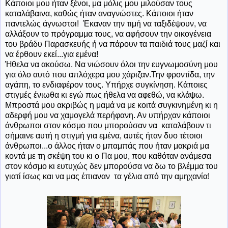
Κάποιοι μου ήταν ξένοι, μα μόλις μου μιλούσαν τους
καταλάβαινα, καθώς ήταν αναγνώστες. Κάποιοι ήταν
παντελώς άγνωστοι! Έκαναν την τιμή να ταξιδέψουν, να
αλλάξουν το πρόγραμμα τους, να αφήσουν την οικογένεια
του βράδυ Παρασκευής ή να πάρουν τα παιδιά τους μαζί και
να έρθουν εκεί...για εμένα!
Ήθελα να ακούσω. Να νιώσουν όλοι την ευγνωμοσύνη μου
για όλο αυτό που απλόχερα μου χάριζαν.Την φροντίδα, την
αγάπη, το ενδιαφέρον τους. Υπήρχε συγκίνηση. Κάποιες
στιγμές ένιωθα κι εγώ πως ήθελα να αφεθώ, να κλάψω.
Μπροστά μου ακριβώς η μαμά να με κοιτά συγκινημένη κι η
αδερφή μου να χαμογελά περήφανη. Αν υπήρχαν κάποιοι
άνθρωποι στον κόσμο που μπορούσαν να καταλάβουν τι
σήμαινε αυτή η στιγμή για εμένα, αυτές ήταν δυο τέτοιοι
άνθρωποι...ο άλλος ήταν ο μπαμπάς που ήταν μακριά μα
κοντά με τη σκέψη του κι ο Πα μου, που καθόταν ανάμεσα
στον κόσμο κι ευτυχώς δεν μπορούσα να δω το βλέμμα του
γιατί ίσως και να μας έπιαναν τα γέλια από την αμηχανία!