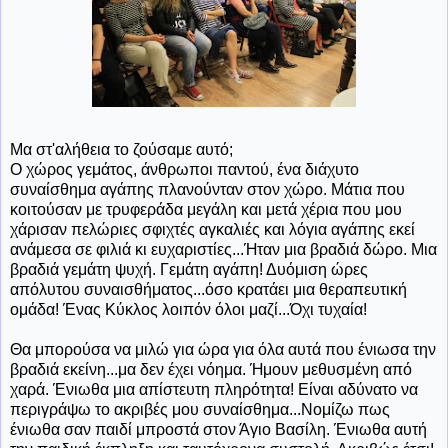
Μα στ'αλήθεια το ζούσαμε αυτό;
Ο χώρος γεμάτος, άνθρωποι παντού, ένα διάχυτο
συναίσθημα αγάπης πλανούνταν στον χώρο. Μάτια που
κοιτούσαν με τρυφεράδα μεγάλη και μετά χέρια που μου
χάρισαν πελώριες σφιχτές αγκαλιές και λόγια αγάπης εκεί
ανάμεσα σε φιλιά κι ευχαριστίες...Ήταν μια βραδιά δώρο. Μια
βραδιά γεμάτη ψυχή. Γεμάτη αγάπη! Δυόμιση ώρες
απόλυτου συναισθήματος...όσο κρατάει μια θεραπευτική
ομάδα! Ένας Κύκλος λοιπόν όλοι μαζί...Όχι τυχαία!
Θα μπορούσα να μιλώ για ώρα για όλα αυτά που ένιωσα την
βραδιά εκείνη...μα δεν έχει νόημα. Ήμουν μεθυσμένη από
χαρά. Ένιωθα μια απίστευτη πληρότητα! Είναι αδύνατο να
περιγράψω το ακριβές μου συναίσθημα...Νομίζω πως
ένιωθα σαν παιδί μπροστά στον Άγιο Βασίλη. Ένιωθα αυτή