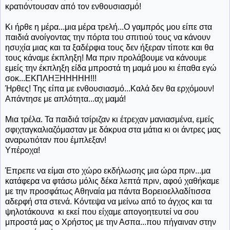
κρατιόντουσαν από τον ενθουσιασμό!
Κι ήρθε η μέρα...μια μέρα τρελή...Ο γαμπρός μου είπε στα
παιδιά ανοίγοντας την πόρτα του σπιτιού τους να κάνουν
ησυχία μιας και τα ξαδέρφια τους δεν ήξεραν τίποτε και θα
τους κάναμε έκπληξη! Μα πριν προλάβουμε να κάνουμε
εμείς την έκπληξη είδα μπροστά τη μαμά μου κι έπαθα εγώ
σοκ...ΕΚΠΛΗΞΗΗΗΗΗ!!!
Ήρθες! Της είπα με ενθουσιασμό...Καλά δεν θα ερχόμουν!
Απάντησε με απλότητα...αχ μαμά!
Μια τρέλα. Τα παιδιά τσίριζαν κι έτρεχαν μανιασμένα, εμείς
σφιχταγκαλιαζόμασταν με δάκρυα στα μάτια κι οι άντρες μας
αναρωτιόταν που έμπλεξαν!
Υπέροχα!
Έπρεπε να είμαι στο χώρο εκδήλωσης μια ώρα πριν...μα
κατάφερα να φτάσω μόλις δέκα λεπτά πριν, αφού χαθήκαμε
με την προσφάτως Αθηναία μα πάντα Βορειοελλαδίτισσα
αδερφή στα στενά. Κόντεψα να μείνω από το άγχος και τα
ψηλοτάκουνα κι εκεί που είχαμε απογοητευτεί να σου
μπροστά μας ο Χρήστος με την Ασπα...που πήγαιναν στην