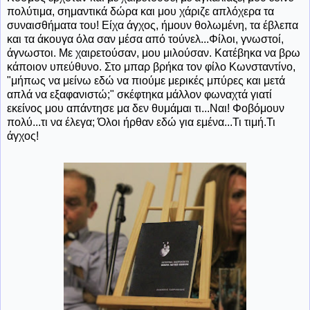
πολύτιμα, σημαντικά δώρα και μου χάριζε απλόχερα τα
συναισθήματα του! Είχα άγχος, ήμουν θολωμένη, τα έβλεπα
και τα άκουγα όλα σαν μέσα από τούνελ...Φίλοι, γνωστοί,
άγνωστοι. Με χαιρετούσαν, μου μιλούσαν. Κατέβηκα να βρω
κάποιον υπεύθυνο. Στο μπαρ βρήκα τον φίλο Κωνσταντίνο,
"μήπως να μείνω εδώ να πιούμε μερικές μπύρες και μετά
απλά να εξαφανιστώ;" σκέφτηκα μάλλον φωναχτά γιατί
εκείνος μου απάντησε μα δεν θυμάμαι τι...Ναι! Φοβόμουν
πολύ...τι να έλεγα; Όλοι ήρθαν εδώ για εμένα...Τι τιμή.Τι
άγχος!