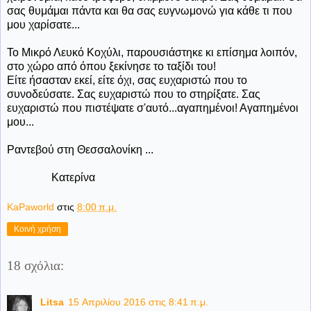
σας θυμάμαι πάντα και θα σας ευγνωμονώ για κάθε τι που
μου χαρίσατε...
Το Μικρό Λευκό Κοχύλι, παρουσιάστηκε κι επίσημα λοιπόν,
στο χώρο από όπου ξεκίνησε το ταξίδι του!
Είτε ήσασταν εκεί, είτε όχι, σας ευχαριστώ που το
συνοδεύσατε. Σας ευχαριστώ που το στηρίξατε. Σας
ευχαριστώ που πιστέψατε σ'αυτό...αγαπημένοι! Αγαπημένοι
μου...
Ραντεβού στη Θεσσαλονίκη ...
Κατερίνα
KaPaworld
στις
8:00 π.μ.
Κοινή χρήση
18 σχόλια:
Litsa
15 Απριλίου 2016 στις 8:41 π.μ.