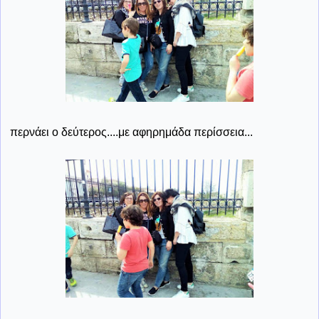
περνάει ο δεύτερος....με αφηρημάδα περίσσεια...