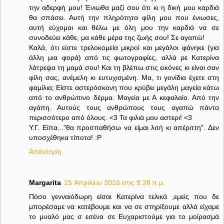
την αδερφή μου! Ένιωθα μαζί σου ότι κι η δική μου καρδιά
θα σπάσει. Αυτή την πληρότητα φίλη μου που ένιωσες,
αυτή εύχομαι και θέλω με όλη μου την καρδιά να σε
συνοδεύει κάθε, μα κάθε μέρα της ζωής σου! Σε αγαπώ!
Καλά, ότι είστε τρελοκομεία μικροί και μεγάλοι φάνηκε (για
άλλη μια φορά) από τις φωτογραφίες, αλλά ρε Κατερίνα
λάτρεψα τη μαμά σου! Και τη βλέπω στις εικόνες κι είναι σαν
φίλη σας, ανέμελη κι ευτυχισμένη. Μα, τι γονίδια έχετε στη
φαμίλια; Είστε αστερόσκονη που κρύβει μεγάλη μαγεία κάτω
από το ανθρώπινο δέρμα. Μαγεία με Α κεφαλαίο. Από την
αγάπη. Αυτούς τους ανθρώπους τους αγαπώ πάντα
περισσότερο από όλους. <3 Τα φιλιά μου αστερι! <3
Υ.Γ. Είπα..."θα προσπαθήσω να είμαι λιτή κι απέριττη". Δεν
υποσχέθηκα τίποτα! :P
Απάντηση
Margarita
15 Απριλίου 2016 στις 9:28 π.μ.
Πόσο γενναιόδωρη είσαι Κατερίνα τελικά ,εμείς που δε
μπορέσαμε να κατέβουμε και να σε στηρίξουμε αλλά είχαμε
το μυαλό μας σ εσένα σε Ευχαριστούμε για το μοίρασμά