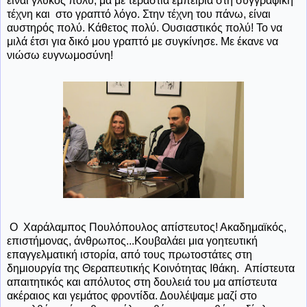
είναι γλυκός πολύ, μα με τεράστια εμπειρία στη συγγραφική
τέχνη και στο γραπτό λόγο. Στην τέχνη του πάνω, είναι
αυστηρός πολύ. Κάθετος πολύ. Ουσιαστικός πολύ! Το να
μιλά έτσι για δικό μου γραπτό με συγκίνησε. Με έκανε να
νιώσω ευγνωμοσύνη!
Ο Χαράλαμπος Πουλόπουλος απίστευτος! Ακαδημαϊκός,
επιστήμονας, άνθρωπος...Κουβαλάει μια γοητευτική
επαγγελματική ιστορία, από τους πρωτοστάτες στη
δημιουργία της Θεραπευτικής Κοινότητας Ιθάκη. Απίστευτα
απαιτητικός και απόλυτος στη δουλειά του μα απίστευτα
ακέραιος και γεμάτος φροντίδα. Δουλέψαμε μαζί στο