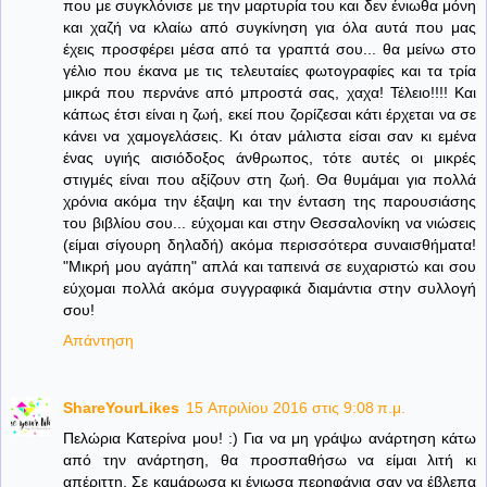
που με συγκλόνισε με την μαρτυρία του και δεν ένιωθα μόνη
και χαζή να κλαίω από συγκίνηση για όλα αυτά που μας
έχεις προσφέρει μέσα από τα γραπτά σου... θα μείνω στο
γέλιο που έκανα με τις τελευταίες φωτογραφίες και τα τρία
μικρά που περνάνε από μπροστά σας, χαχα! Τέλειο!!!! Και
κάπως έτσι είναι η ζωή, εκεί που ζορίζεσαι κάτι έρχεται να σε
κάνει να χαμογελάσεις. Κι όταν μάλιστα είσαι σαν κι εμένα
ένας υγιής αισιόδοξος άνθρωπος, τότε αυτές οι μικρές
στιγμές είναι που αξίζουν στη ζωή. Θα θυμάμαι για πολλά
χρόνια ακόμα την έξαψη και την ένταση της παρουσιάσης
του βιβλίου σου... εύχομαι και στην Θεσσαλονίκη να νιώσεις
(είμαι σίγουρη δηλαδή) ακόμα περισσότερα συναισθήματα!
"Μικρή μου αγάπη" απλά και ταπεινά σε ευχαριστώ και σου
εύχομαι πολλά ακόμα συγγραφικά διαμάντια στην συλλογή
σου!
Απάντηση
ShareYourLikes
15 Απριλίου 2016 στις 9:08 π.μ.
Πελώρια Κατερίνα μου! :) Για να μη γράψω ανάρτηση κάτω
από την ανάρτηση, θα προσπαθήσω να είμαι λιτή κι
απέριττη. Σε καμάρωσα κι ένιωσα περηφάνια σαν να έβλεπα