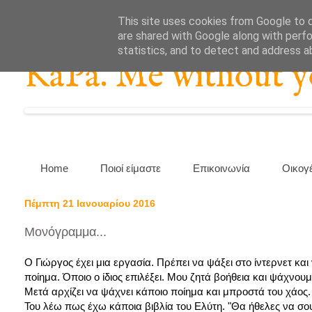
This site uses cookies from Google to de
are shared with Google along with perfo
statistics, and to detect and address a
KaPa. Me without you
Home
Ποιοί είμαστε
Επικοινωνία
Οικογ
Πέμπτη 21 Ιανουαρίου 2016
Μονόγραμμα...
Ο Γιώργος έχει μια εργασία. Πρέπει να ψάξει στο ίντερνετ κα
ποίημα. Όποιο ο ίδιος επιλέξει. Μου ζητά βοήθεια και ψάχνου
Μετά αρχίζει να ψάχνει κάποιο ποίημα και μπροστά του χάος.
Του λέω πως έχω κάποια βιβλία του Ελύτη. "Θα ήθελες να σου