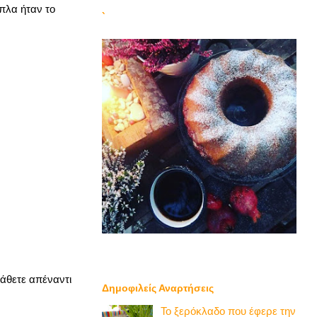
ίπλα ήταν το
`
κάθετε απέναντι
Δημοφιλείς Αναρτήσεις
Το ξερόκλαδο που έφερε την