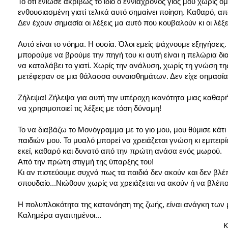
Το ότι ένιωσε ακριβώς το ίδιο ο εννιάχρονος γιος μου χωρίς
ενθουσιασμένη γιατί τελικά αυτό σημαίνει ποίηση. Καθαρό, α
Δεν έχουν σημασία οι λέξεις μα αυτό που κουβαλούν κι οι λέξ
Αυτό είναι το νόημα. Η ουσία. Όλοι εμείς ψάχνουμε εξηγήσει
μπορούμε να βρούμε την πηγή του κι αυτή είναι η πελώρια δι
να καταλάβει το γιατί. Χωρίς την ανάλυση, χωρίς τη γνώση της
μετέφεραν σε μια θάλασσα συναισθημάτων. Δεν είχε σημασία α
Ζήλεψα! Ζήλεψα για αυτή την υπέροχη ικανότητα μιας καθαρής
να χρησιμοποιεί τις λέξεις με τόση δύναμη!
Το να διαβάζω το Μονόγραμμα με το γιο μου, μου θύμισε κάτ
παιδιών μου. Το μυαλό μπορεί να χρειάζεται γνώση κι εμπειρί
εκεί, καθαρό και δυνατό από την πρώτη ανάσα ενός μωρού.
Από την πρώτη στιγμή της ύπαρξης του!
Κι αν πιστεύουμε συχνά πως τα παιδιά δεν ακούν και δεν βλέ
σπουδαίο...Νιώθουν χωρίς να χρειάζεται να ακούν ή να βλέπο
Η πολυπλοκότητα της κατανόηση της ζωής, είναι ανάγκη των 
Καλημέρα αγαπημένοι...
Κατερίν