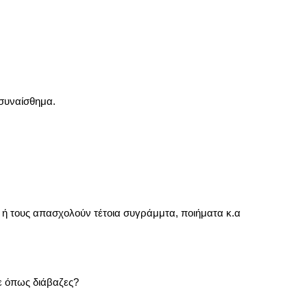
 συναίσθημα.
 ή τους απασχολούν τέτοια συγράμμτα, ποιήματα κ.α
κε όπως διάβαζες?