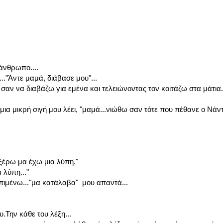
άνθρωπο....
.."Άντε μαμά, διάβασε μου"...
σαν να διαβάζω για εμένα και τελειώνοντας τον κοιτάζω στα μάτια.
μια μικρή σιγή μου λέει, "μαμά...νιώθω σαν τότε που πέθανε ο Νάν
ν ξέρω μα έχω μια λύπη."
 λύπη..."
επιμένω..."μα κατάλαβα" μου απαντά...
.Την κάθε του λέξη...