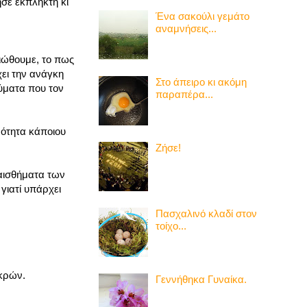
ησε έκπληκτη κι
Ένα σακούλι γεμάτο
αναμνήσεις...
νιώθουμε, το πως
χει την ανάγκη
Στο άπειρο κι ακόμη
κύματα που τον
παραπέρα...
νότητα κάποιου
Ζήσε!
ναισθήματα των
γιατί υπάρχει
Πασχαλινό κλαδί στον
τοίχο...
ικρών.
Γεννήθηκα Γυναίκα.