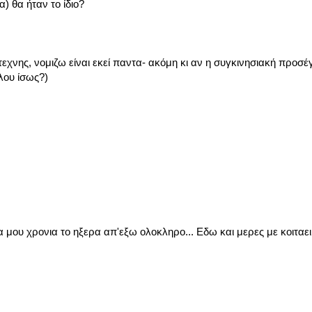
) θα ήταν το ίδιο?
εχνης, νομιζω είναι εκεί παντα- ακόμη κι αν η συγκινησιακή προσέ
λου ίσως?)
 μου χρονια το ηξερα απ'εξω ολοκληρο... Εδω και μερες με κοιταει