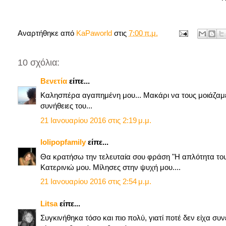
Αναρτήθηκε από
KaPaworld
στις
7:00 π.μ.
10 σχόλια:
Βενετία
είπε...
Καλησπέρα αγαπημένη μου... Μακάρι να τους μοιάζαμε, 
συνήθειες του...
21 Ιανουαρίου 2016 στις 2:19 μ.μ.
lolipopfamily
είπε...
Θα κρατήσω την τελευταία σου φράση "Η απλότητα του 
Κατερινιώ μου. Μίλησες στην ψυχή μου....
21 Ιανουαρίου 2016 στις 2:54 μ.μ.
Litsa
είπε...
Συγκινήθηκα τόσο και πιο πολύ, γιατί ποτέ δεν είχα σ