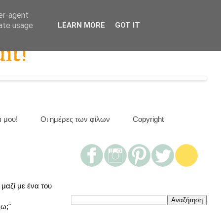
ser-agent
rate usage
LEARN MORE
GOT IT
it!
α μου!
Οι ημέρες των φίλων
Copyright
 μαζί με ένα του
ξω;"