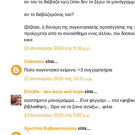
αν του το διάβαζα εγώ (που δεν το ξέρω το μονόγραμμα
αν το διάβαζεμόνος του?
(βέβαια, η δύναμη της συγκινησιακής προσέγγισης της τ
προέρχεται από το συναίσθημα ενος άλλου, του δάσκα
κικα
21 Ιανουαρίου 2016 στις 9:16 μ.μ.
Unknown
είπε...
Πολύ συγκινητικό κείμενο. <3 συγχαρητήρια
21 Ιανουαρίου 2016 στις 10:31 μ.μ.
Ελπίδα - two boys and hope
είπε...
αγαπημενο μονογραμμα.... Ενα φεγγαρι ... στα εφηβικα
βιβλιοθηκη... Ωρα να το ξανα ανοιξω... φιλια
23 Ιανουαρίου 2016 στις 5:05 μ.μ.
Χριστίνα Καβακοπούλου
είπε...