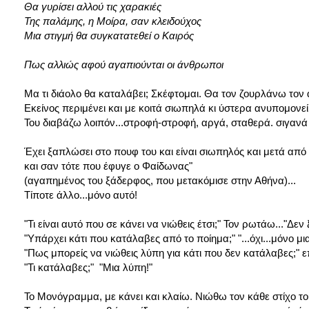
Θα γυρίσει αλλού τις χαρακιές
Της παλάμης, η Μοίρα, σαν κλειδούχος
Μια στιγμή θα συγκατατεθεί ο Καιρός
Πως αλλιώς αφού αγαπιούνται οι άνθρωποι
Μα τι διάολο θα καταλάβει; Σκέφτομαι. Θα τον ζουρλάνω τον 
Εκείνος περιμένει και με κοιτά σιωπηλά κι ύστερα ανυπομονεί.
Του διαβάζω λοιπόν...στροφή-στροφή, αργά, σταθερά. σιγανά 
Έχει ξαπλώσει στο πουφ του και είναι σιωπηλός και μετά από 
και σαν τότε που έφυγε ο Φαίδωνας"
(αγαπημένος του ξάδερφος, που μετακόμισε στην Αθήνα)...
Τίποτε άλλο...μόνο αυτό!
"Τι είναι αυτό που σε κάνει να νιώθεις έτσι;" Τον ρωτάω..."Δε
"Υπάρχει κάτι που κατάλαβες από το ποίημα;" "...όχι...μόνο μια
"Πως μπορείς να νιώθεις λύπη για κάτι που δεν κατάλαβες;" 
"Τι κατάλαβες;" "Μια λύπη!"
Το Μονόγραμμα, με κάνει και κλαίω. Νιώθω τον κάθε στίχο του