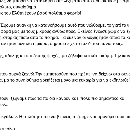
 όμως να μπορεί να καταλάβει ούτε λέξη από αυτό που άκουσε με άφ
πόλυτο, συναίσθημα.
εις του Ελύτη έχουν βαρύ πολύτιμο φορτίο!
ς. Έχουμε ανάγκη να κατανοήσουμε αυτό που νιώθουμε, το γιατί το 
αφορά μας με τους μικρούς ανθρώπους. Εκείνος ένιωσε χωρίς να έ
 ιστορίας πίσω από το ποίημα. Για εκείνον οι λέξεις ήταν απλά τα 
ν ήταν μεγάλα ή μικρά, σημασία είχε το ταξίδι του πάνω τους...
, άδολης κι απαίδευτης ψυχής, μα ζήλεψα και κάτι ακόμη. Την ικα
ι που συχνά ξεχνώ.Την εμπιστοσύνη που πρέπει να δείχνω στα συ
α, μα το συναίσθημα χρειάζεται μόνο μια ευκαιρία για να εκδηλωθεί 
πουν, ξεχνάμε πως τα παιδιά κάνουν κάτι πολύ πιο σημαντικό και
υν...
μεγάλων. Η απλότητα του να βιώνεις τη ζωή, είναι προνόμιο των μ
α