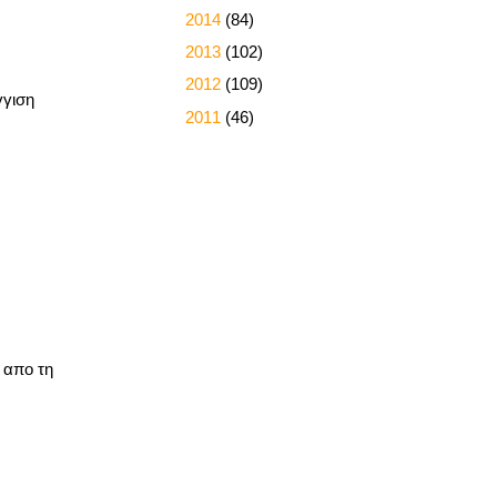
►
2014
(84)
►
2013
(102)
►
2012
(109)
γγιση
►
2011
(46)
 απο τη