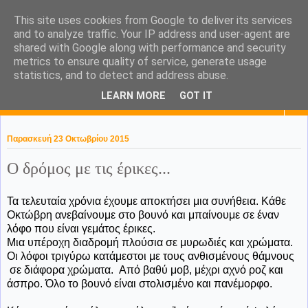
This site uses cookies from Google to deliver its services
KaPa. Me without you...tea
and to analyze traffic. Your IP address and user-agent are
shared with Google along with performance and security
without a biscuit!
metrics to ensure quality of service, generate usage
statistics, and to detect and address abuse.
LEARN MORE
GOT IT
▼
Παρασκευή 23 Οκτωβρίου 2015
Ο δρόμος με τις έρικες...
Τα τελευταία χρόνια έχουμε αποκτήσει μια συνήθεια. Κάθε
Οκτώβρη ανεβαίνουμε στο βουνό και μπαίνουμε σε έναν
λόφο που είναι γεμάτος έρικες.
Μια υπέροχη διαδρομή πλούσια σε μυρωδιές και χρώματα.
Οι λόφοι τριγύρω κατάμεστοι με τους ανθισμένους θάμνους
σε διάφορα χρώματα. Από βαθύ μοβ, μέχρι αχνό ροζ και
άσπρο. Όλο το βουνό είναι στολισμένο και πανέμορφο.