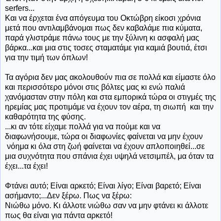
serfers...
Και να έρχεται ένα απόγευμα του Οκτώβρη είκοσι χρόνια
μετά που αντιλαμβάνομαι πως δεν καβαλάμε πια κύματα,
παρά γλιστράμε πάνω τους με την ξύλινη κι ασφαλή μας
βάρκα...και μια στις τοσες σταματάμε για καμιά βουτιά, έτσι
για την τιμή των όπλων!
Τα αγόρια δεν μας ακολουθούν πια σε πολλά και είμαστε όλο
και περισσότερο μόνοι στις βόλτες μας κι ενώ παλιά
χανόμασταν στην πόλη και στα εμπορικά τώρα οι στιγμές της
ηρεμίας μας προτιμάμε να έχουν τον αέρα, τη σιωπή και την
καθαρότητα της φύσης.
...κι αν τότε είχαμε πολλά για να πούμε και να
διαφωνήσουμε, τώρα οι διαφωνίες φαίνεται να μην έχουν
νόημα κι όλα στη ζωή φαίνεται να έχουν απλοποιηθεί...σε
μια συχνότητα που σπάνια έχει υψηλά νετσιμπέλ, μα όταν τα
έχει...τα έχει!
Φτάνει αυτό; Είναι αρκετό; Είναι λίγο; Είναι βαρετό; Είναι
ασήμαντο;...Δεν ξέρω. Πως να ξέρω:
Νιώθω μόνο. Κι άλλοτε νιώθω σαν να μην φτάνει κι άλλοτε
πως θα είναι για πάντα αρκετό!