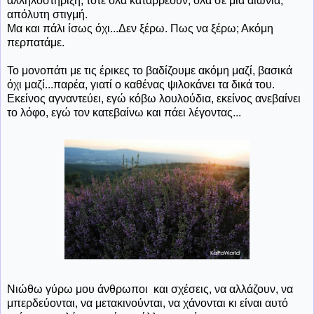
αλληλοστήριξη, τότε όλα καταρρέουν, όλα σε μια αιώνια,
απόλυτη στιγμή.
Μα και πάλι ίσως όχι...Δεν ξέρω. Πως να ξέρω; Ακόμη
περπατάμε.
Το μονοπάτι με τις έρικες το βαδίζουμε ακόμη μαζί, βασικά
όχι μαζί...παρέα, γιατί ο καθένας ψιλοκάνει τα δικά του.
Εκείνος αγναντεύει, εγώ κόβω λουλούδια, εκείνος ανεβαίνει
το λόφο, εγώ τον κατεβαίνω και πάει λέγοντας...
Νιώθω γύρω μου άνθρωποι και σχέσεις, να αλλάζουν, να
μπερδεύονται, να μετακινούνται, να χάνονται κι είναι αυτό