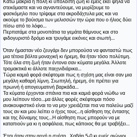
Κάτω μακριά η πόλη κι υπόλοιπη ζωή κι εμείς εκεί ψηλά να
στεκόμαστε και να αγναντεύουμε, να μυρίζουμε το
φασκόμηλο που τρίψαμε στα ακροδάχτυλα μας και να
ακούμε το βούισμα των μελισσών την ώρα που ο ήλιος δύει
πίσω από το λόφο...
Περπατάμε στα μονοπάτια τα γεμάτα θάμνους και στο
φιδογυριστό δρόμο και τρυγάμε εικόνες και σιωπή...
Όταν ήμασταν νέο ζευγάρι δεν μπορούσα να φανταστώ πως
μια τέτοια βόλτα μοναχική κι ήρεμη, θα ήταν τόσο πολύτιμη.
Τότε όλα στη ζωή ήταν έντονα σαν κύματα μεγάλα. Άλλοτε
τρομακτικά κι άλλοτε παιχνιδιάρικα...
Τώρα καμιά φορά σκέφτομαι πως η σχέση μας είναι σαν μια
μεγάλη καθαρή λίμνη. Σιωπηλή, ήρεμη, ότι πρέπει για
πρωινή ή απογευματινή βαρκάδα...
Τα κύματα έρχονται σπάνια πια και καμιά φορά νιώθω να
μου λείπουν τόσο...μα άλλες φορές σκέφτομαι πόσο
ανακουφιστικό είναι το να μην χρειάζεται πια να παλεύω μαζί
τους αν και μου λείπει ο ήχος τους...η αίσθηση της έντασης
και της δύναμης τους...Η αίσθηση πως μπορούν να με
καταπιούν μα κι η ασφάλεια, πως κάποιος θα με τραβήξει...
Έτσι ήταν στην αρχή η σχέση...Χαβάη 5-0 κι εμείς αιώνιοι