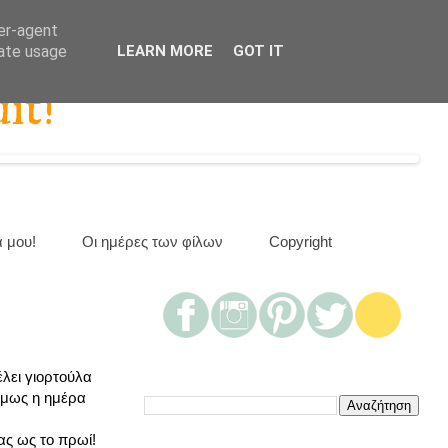
ser-agent
rate usage
LEARN MORE
GOT IT
it!
α μου!
Οι ημέρες των φίλων
Copyright
έλει γιορτούλα
 όμως η ημέρα
ας ως το πρωί!