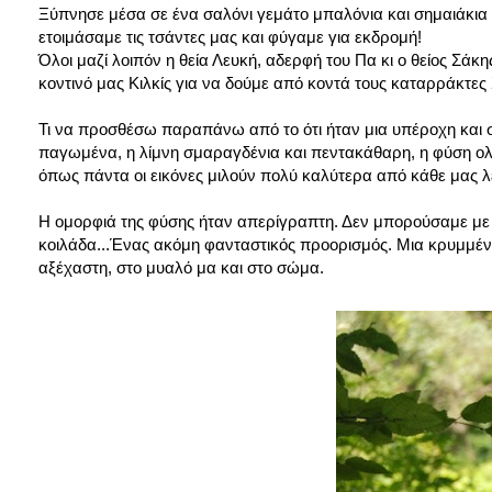
Ξύπνησε μέσα σε ένα σαλόνι γεμάτο μπαλόνια και σημαιάκια κ
ετοιμάσαμε τις τσάντες μας και φύγαμε για εκδρομή!
Όλοι μαζί λοιπόν η θεία Λευκή, αδερφή του Πα κι ο θείος Σ
κοντινό μας Κιλκίς για να δούμε από κοντά τους καταρράκτες
Τι να προσθέσω παραπάνω από το ότι ήταν μια υπέροχη και σ
παγωμένα, η λίμνη σμαραγδένια και πεντακάθαρη, η φύση ολο
όπως πάντα οι εικόνες μιλούν πολύ καλύτερα από κάθε μας λέ
Η ομορφιά της φύσης ήταν απερίγραπτη. Δεν μπορούσαμε με
κοιλάδα...Ένας ακόμη φανταστικός προορισμός. Μια κρυμμένη 
αξέχαστη, στο μυαλό μα και στο σώμα.