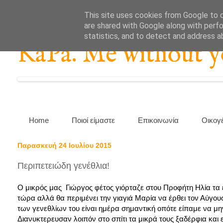
This site uses cookies from Google to de
are shared with Google along with perfo
statistics, and to detect and address a
KaPa. Me without you
Home
Ποιοί είμαστε
Επικοινωνία
Οικογ
Παρασκευή 24 Ιουλίου 2015
Περιπετειώδη γενέθλια!
Ο μικρός μας Γιώργος φέτος γιόρταζε στου Προφήτη Ηλία τα έ
τώρα αλλά θα περιμένει την γιαγιά Μαρία να έρθει τον Αύγου
των γενεθλίων του είναι ημέρα σημαντική οπότε είπαμε να μη
Διανυκτερευσαν λοιπόν στο σπίτι τα μικρά τους ξαδέρφια και 