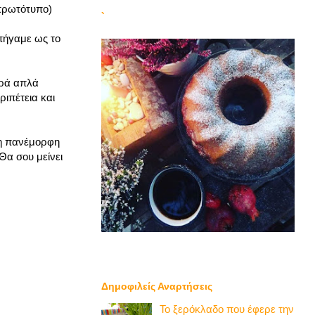
 πρωτότυπο)
`
πήγαμε ως το
ερά απλά
ιπέτεια και
 η πανέμορφη
Θα σου μείνει
Δημοφιλείς Αναρτήσεις
Το ξερόκλαδο που έφερε την