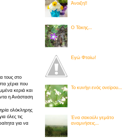
Άνοιξη!!
Ο Τάκης...
Εγώ Φταίω!
α τους στο
στα χέρια που
Το κυνήγι ενός ονείρου...
μμένα κεριά και
άντα η Ανάσταση
τηρία ολόκληρης
ια όλες τις
Ένα σακούλι γεμάτο
αναμνήσεις...
ραίτητα για να