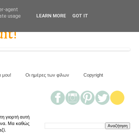
ser-agent
rate usage
LEARN MORE
GOT IT
it!
α μου!
Οι ημέρες των φίλων
Copyright
τη γιορτή αυτή
εννα. Μα καθώς
ζί.