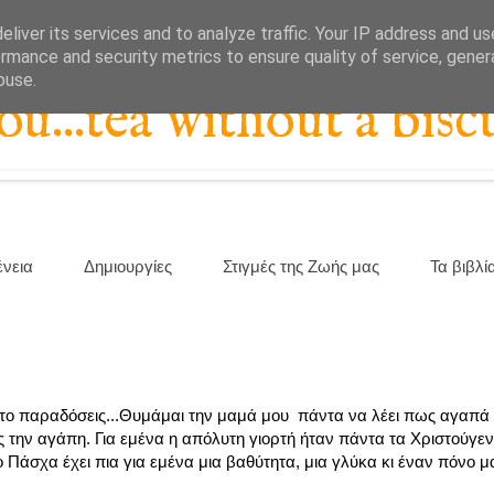
liver its services and to analyze traffic. Your IP address and u
rmance and security metrics to ensure quality of service, gene
buse.
...tea without a biscu
ένεια
Δημιουργίες
Στιγμές της Ζωής μας
Τα βιβλί
μάτο παραδόσεις...Θυμάμαι την μαμά μου πάντα να λέει πως αγαπά 
ς την αγάπη. Για εμένα η απόλυτη γιορτή ήταν πάντα τα Χριστούγ
Το Πάσχα έχει πια για εμένα μια βαθύτητα, μια γλύκα κι έναν πόνο μα