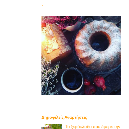
`
Δημοφιλείς Αναρτήσεις
Το ξερόκλαδο που έφερε την