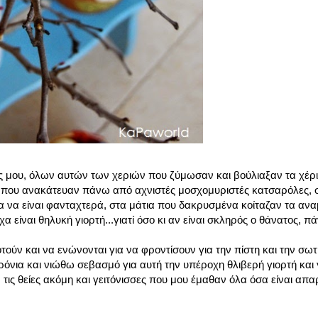
ας μου, όλων αυτών των χεριών που ζύμωσαν και βούλιαξαν τα χέρι
α που ανακάτευαν πάνω από αχνιστές μοσχομυριστές κατσαρόλες, 
ια να είναι φανταχτερά, στα μάτια που δακρυσμένα κοίταζαν τα ανα
είναι θηλυκή γιορτή...γιατί όσο κι αν είναι σκληρός ο θάνατος, π
οτούν και να ενώνονται για να φροντίσουν για την πίστη και την σω
ρόνια και νιώθω σεβασμό για αυτή την υπέροχη θλιβερή γιορτή και γ
ς, τις θείες ακόμη και γειτόνισσες που μου έμαθαν όλα όσα είναι απα