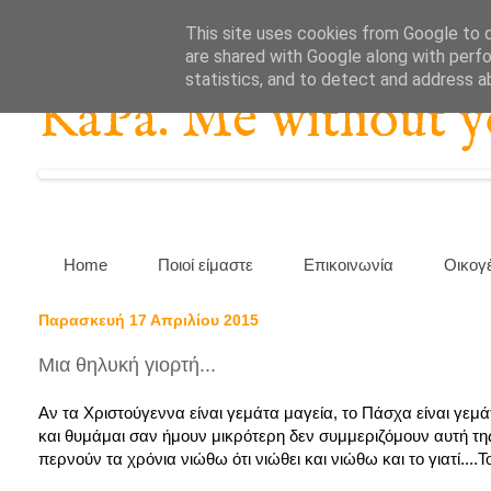
This site uses cookies from Google to de
are shared with Google along with perfo
statistics, and to detect and address a
KaPa. Me without you
Home
Ποιοί είμαστε
Επικοινωνία
Οικογ
Παρασκευή 17 Απριλίου 2015
Μια θηλυκή γιορτή...
Αν τα Χριστούγεννα είναι γεμάτα μαγεία, το Πάσχα είναι γε
και θυμάμαι σαν ήμουν μικρότερη δεν συμμεριζόμουν αυτή τη
περνούν τα χρόνια νιώθω ότι νιώθει και νιώθω και το γιατί....