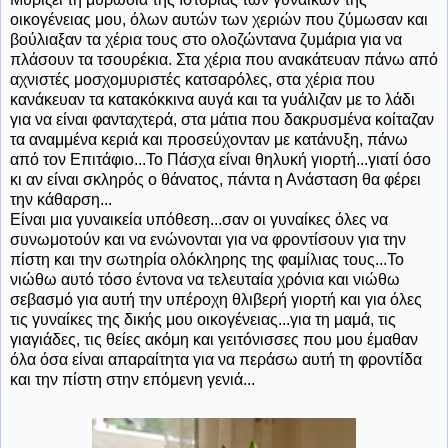
οικογένειας μου, όλων αυτών των χεριών που ζύμωσαν και
βούλιαξαν τα χέρια τους στο ολοζώντανα ζυμάρια για να
πλάσουν τα τσουρέκια. Στα χέρια που ανακάτευαν πάνω από
αχνιστές μοσχομυριστές κατσαρόλες, στα χέρια που
κανάκευαν τα κατακόκκινα αυγά και τα γυάλιζαν με το λάδι
για να είναι φανταχτερά, στα μάτια που δακρυσμένα κοίταζαν
τα αναμμένα κεριά και προσεύχονταν με κατάνυξη, πάνω
από τον Επιτάφιο...Το Πάσχα είναι θηλυκή γιορτή...γιατί όσο
κι αν είναι σκληρός ο θάνατος, πάντα η Ανάσταση θα φέρει
την κάθαρση...
Είναι μια γυναικεία υπόθεση...σαν οι γυναίκες όλες να
συνωμοτούν και να ενώνονται για να φροντίσουν για την
πίστη και την σωτηρία ολόκληρης της φαμίλιας τους...Το
νιώθω αυτό τόσο έντονα να τελευταία χρόνια και νιώθω
σεβασμό για αυτή την υπέροχη θλιβερή γιορτή και για όλες
τις γυναίκες της δικής μου οικογένειας...για τη μαμά, τις
γιαγιάδες, τις θείες ακόμη και γειτόνισσες που μου έμαθαν
όλα όσα είναι απαραίτητα για να περάσω αυτή τη φροντίδα
και την πίστη στην επόμενη γενιά...