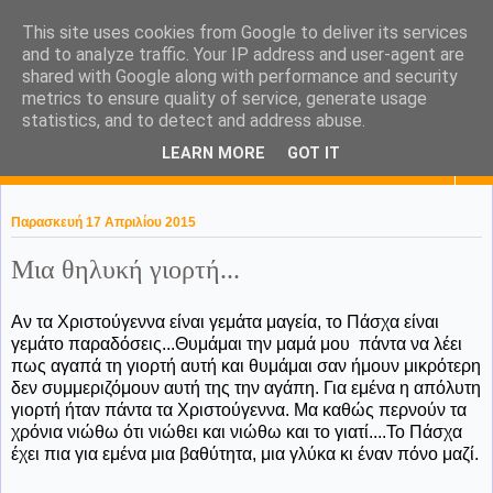
This site uses cookies from Google to deliver its services
KaPa. Me without you...tea
and to analyze traffic. Your IP address and user-agent are
shared with Google along with performance and security
without a biscuit!
metrics to ensure quality of service, generate usage
statistics, and to detect and address abuse.
LEARN MORE
GOT IT
▼
Παρασκευή 17 Απριλίου 2015
Μια θηλυκή γιορτή...
Αν τα Χριστούγεννα είναι γεμάτα μαγεία, το Πάσχα είναι
γεμάτο παραδόσεις...Θυμάμαι την μαμά μου πάντα να λέει
πως αγαπά τη γιορτή αυτή και θυμάμαι σαν ήμουν μικρότερη
δεν συμμεριζόμουν αυτή της την αγάπη. Για εμένα η απόλυτη
γιορτή ήταν πάντα τα Χριστούγεννα. Μα καθώς περνούν τα
χρόνια νιώθω ότι νιώθει και νιώθω και το γιατί....Το Πάσχα
έχει πια για εμένα μια βαθύτητα, μια γλύκα κι έναν πόνο μαζί.