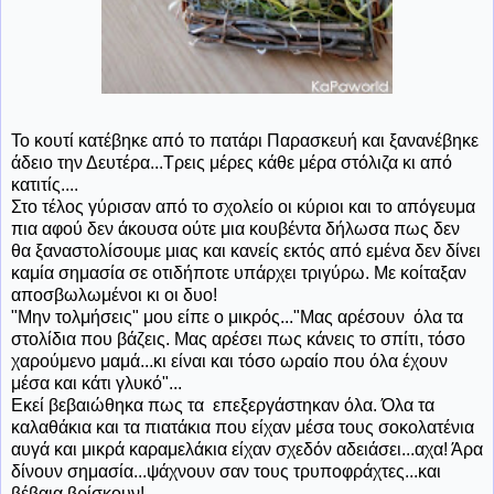
Το κουτί κατέβηκε από το πατάρι Παρασκευή και ξανανέβηκε
άδειο την Δευτέρα...Τρεις μέρες κάθε μέρα στόλιζα κι από
κατιτίς....
Στο τέλος γύρισαν από το σχολείο οι κύριοι και το απόγευμα
πια αφού δεν άκουσα ούτε μια κουβέντα δήλωσα πως δεν
θα ξαναστολίσουμε μιας και κανείς εκτός από εμένα δεν δίνει
καμία σημασία σε οτιδήποτε υπάρχει τριγύρω. Με κοίταξαν
αποσβωλωμένοι κι οι δυο!
"Μην τολμήσεις" μου είπε ο μικρός..."Μας αρέσουν όλα τα
στολίδια που βάζεις. Μας αρέσει πως κάνεις το σπίτι, τόσο
χαρούμενο μαμά...κι είναι και τόσο ωραίο που όλα έχουν
μέσα και κάτι γλυκό"...
Εκεί βεβαιώθηκα πως τα επεξεργάστηκαν όλα. Όλα τα
καλαθάκια και τα πιατάκια που είχαν μέσα τους σοκολατένια
αυγά και μικρά καραμελάκια είχαν σχεδόν αδειάσει...αχα! Άρα
δίνουν σημασία...ψάχνουν σαν τους τρυποφράχτες...και
βέβαια βρίσκουν!