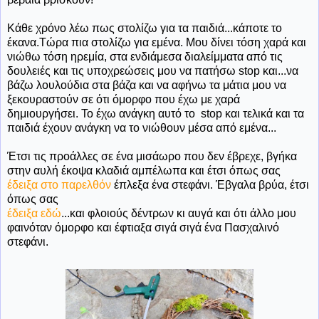
Κάθε χρόνο λέω πως στολίζω για τα παιδιά...κάποτε το
έκανα.Τώρα πια στολίζω για εμένα. Μου δίνει τόση χαρά και
νιώθω τόση ηρεμία, στα ενδιάμεσα διαλείμματα από τις
δουλειές και τις υποχρεώσεις μου να πατήσω stop και...να
βάζω λουλούδια στα βάζα και να αφήνω τα μάτια μου να
ξεκουραστούν σε ότι όμορφο που έχω με χαρά
δημιουργήσει. Το έχω ανάγκη αυτό το stop και τελικά και τα
παιδιά έχουν ανάγκη να το νιώθουν μέσα από εμένα...
Έτσι τις προάλλες σε ένα μισάωρο που δεν έβρεχε, βγήκα
στην αυλή έκοψα κλαδιά αμπέλωπα και έτσι όπως σας
έδειξα στο παρελθόν
έπλεξα ένα στεφάνι. Έβγαλα βρύα, έτσι
όπως σας
έδειξα εδώ
...και φλοιούς δέντρων κι αυγά και ότι άλλο μου
φαινόταν όμορφο και έφτιαξα σιγά σιγά ένα Πασχαλινό
στεφάνι.