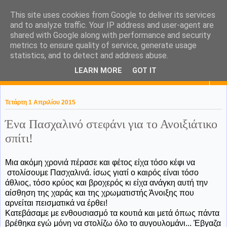
This site uses cookies from Google to deliver its services
KaPa. Me without you...tea
and to analyze traffic. Your IP address and user-agent are
shared with Google along with performance and security
without a biscuit!
metrics to ensure quality of service, generate usage
statistics, and to detect and address abuse.
LEARN MORE
GOT IT
▼
Τετάρτη 1 Απριλίου 2015
Ένα Πασχαλινό στεφάνι για το Ανοιξιάτικο
σπίτι!
Μια ακόμη χρονιά πέρασε και φέτος είχα τόσο κέφι να
στολίσουμε Πασχαλινά. ίσως γιατί ο καιρός είναι τόσο
άθλιος, τόσο κρύος και βροχερός κι είχα ανάγκη αυτή την
αίσθηση της χαράς και της χρωματιστής Άνοιξης που
αρνείται πεισματικά να έρθει!
Κατεβάσαμε με ενθουσιασμό τα κουτιά και μετά όπως πάντα
βρέθηκα εγώ μόνη να στολίζω όλο το αυγουλομάνι... Έβγαζα