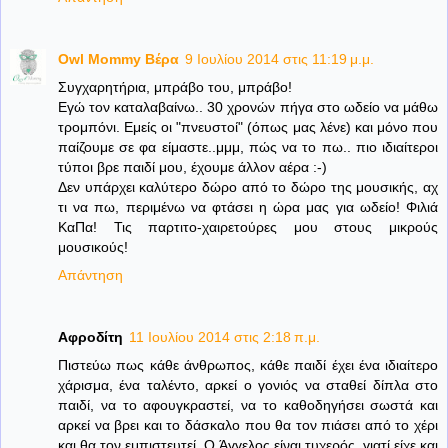
Owl Mommy Βέρα
9 Ιουλίου 2014 στις 11:19 μ.μ.
Συγχαρητήρια, μπράβο του, μπράβο!
Εγώ τον καταλαβαίνω.. 30 χρονών πήγα στο ωδείο να μάθω
τρομπόνι. Εμείς οι "πνευστοί" (όπως μας λένε) και μόνο που
παίζουμε σε φα είμαστε..μμμ, πώς να το πω.. πιο ιδιαίτεροι
τύποι βρε παιδί μου, έχουμε άλλον αέρα :-)
Δεν υπάρχει καλύτερο δώρο από το δώρο της μουσικής, αχ
τι να πω, περιμένω να φτάσει η ώρα μας για ωδείο! Φιλιά
ΚαΠα! Τις παρτιτο-χαιρετούρες μου στους μικρούς
μουσικούς!
Απάντηση
Αφροδίτη
11 Ιουλίου 2014 στις 2:18 π.μ.
Πιστεύω πως κάθε άνθρωπος, κάθε παιδί έχει ένα ιδιαίτερο
χάρισμα, ένα ταλέντο, αρκεί ο γονιός να σταθεί δίπλα στο
παιδί, να το αφουγκραστεί, να το καθοδηγήσει σωστά και
αρκεί να βρει και το δάσκαλο που θα τον πιάσει από το χέρι
και θα τον εμπιστευτεί. Ο Άγγελος είναι τυχερός, γιατί είχε και