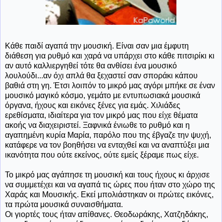
Κάθε παιδί αγαπά την μουσική. Είναι σαν μια έμφυτη
διάθεση για ρυθμό και χαρά να υπάρχει στο κάθε πιτσιρίκι κι
αν αυτό καλλιεργηθεί τότε θα ανθίσει ένα μουσικό
λουλούδι...αν όχι απλά θα ξεχαστεί σαν σποράκι κάπου
βαθιά στη γη. Έτσι λοιπόν το μικρό μας αγόρι μπήκε σε έναν
μουσικό μαγικό κόσμο, γεμάτο με εντυπωσιακά μουσικά
όργανα, ήχους και εικόνες ξένες για εμάς. Χιλιάδες
ερεθίσματα, ιδιαίτερα για τον μικρό μας που είχε θέματα
ακοής να διαχειριστεί. Ξαφνικά ένιωθε το ρυθμό και η
αγαπημένη κυρία Μαρία, παρόλο που της έβγαζε την ψυχή,
κατάφερε να τον βοηθήσει να ενταχθεί και να αναπτύξει μια
ικανότητα που ούτε εκείνος, ούτε εμείς ξέραμε πως είχε.
Το μικρό μας αγάπησε τη μουσική και τους ήχους κι άρχισε
να συμμετέχει και να αγαπά τις ώρες που ήταν στο χώρο της
Χαράς και Μουσικής. Εκεί μπολιάστηκαν οι πρώτες εικόνες,
τα πρώτα μουσικά συναισθήματα.
Οι γιορτές τους ήταν απίθανες. Θεοδωράκης, Χατζηδάκης,