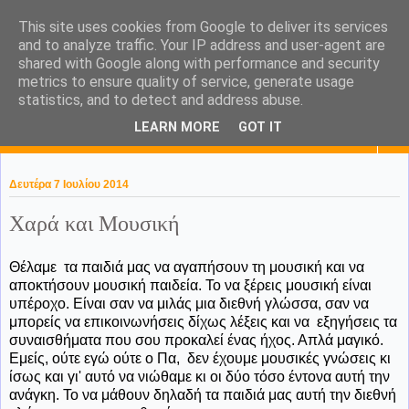
This site uses cookies from Google to deliver its services
KaPa. Me without you...tea
and to analyze traffic. Your IP address and user-agent are
shared with Google along with performance and security
without a biscuit!
metrics to ensure quality of service, generate usage
statistics, and to detect and address abuse.
LEARN MORE
GOT IT
▼
Δευτέρα 7 Ιουλίου 2014
Χαρά και Μουσική
Θέλαμε τα παιδιά μας να αγαπήσουν τη μουσική και να
αποκτήσουν μουσική παιδεία. Το να ξέρεις μουσική είναι
υπέροχο. Είναι σαν να μιλάς μια διεθνή γλώσσα, σαν να
μπορείς να επικοινωνήσεις δίχως λέξεις και να εξηγήσεις τα
συναισθήματα που σου προκαλεί ένας ήχος. Απλά μαγικό.
Εμείς, ούτε εγώ ούτε ο Πα, δεν έχουμε μουσικές γνώσεις κι
ίσως και γι' αυτό να νιώθαμε κι οι δύο τόσο έντονα αυτή την
ανάγκη. Το να μάθουν δηλαδή τα παιδιά μας αυτή την διεθνή