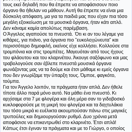
τους εκεί δηλαδή που θα έπρεπε να αποφάσισουν ποιο
όργανο θα ήθελαν να μάθουν. Αυτή θα έπρεπε να είναι μια
δύσκολη απόφαση, μα για τα παιδιά μας που είχαν πια τόσο
μεγάλη εξοικείωση με τα μουσικά όργανα, ήταν κάτι απλό.
Δεν κάναμε καμία απολύτως παρέμβαση.
Ο Άγγελος αγαπούσε τα πνευστά. Ότι κι αν του λέγαμε για
κιθάρες, για πιάνο, για όργανα πιο "ευκολοχώνευτα" και
περισσότερο δημοφιλή, εκείνος είχε κολλήσει. Κολλούσε στα
τρομπόνια και στις τρομπέτες. Μαγευόταν από τους ήχους
του φλάουτου και του κλαρινέτου. Άκουγε σαξόφωνο και μας
τραβολογούσε σαν έβλεπε πνευστά μουσικά όργανα
φωνάζοντας μας να τα δούμε και έτσι μάθαμε κι εμείς όργανα
που δεν γνωρίζαμε την ύπαρξη τους. Όμποε, φαγκότο,
τούμπα.
Για τον Άγγελο λοιπόν, τα πράγματα ήταν απλά. Δεν ήθελε
τίποτε άλλο παρά μόνο αυτό. Να μάθει ένα πνευστό. Κι
αρχίσαμε στα 7 με φλογέρα και όλη μέρα σαν το γιδοβοσκό
κυκλοφορούσε με τη μικρή του φλογέρα και τα δαχτυλάκια
του τόσο μικρά κι ευέλικτα ακουμπούσαν πάνω στις μαγικές
τρυπούλες και δημιουργούσαν ρυθμό. Δυο χρόνια μετά
αποφάσισε να επικεντρωθεί στο κλαρινέτο. Έτσι απλά!
Κάπως έτσι έγιναν τα πράγματα και με το Γιώργο, ο οποίος