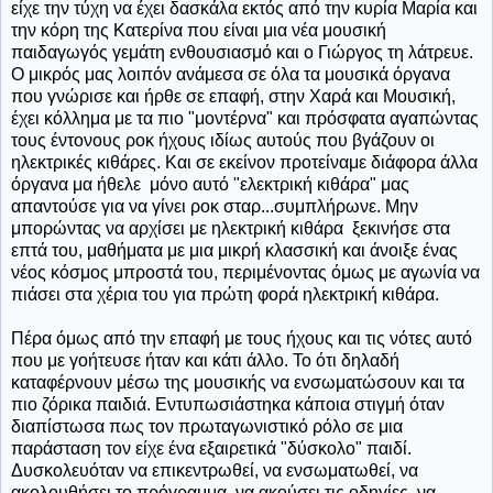
είχε την τύχη να έχει δασκάλα εκτός από την κυρία Μαρία και
την κόρη της Κατερίνα που είναι μια νέα μουσική
παιδαγωγός γεμάτη ενθουσιασμό και ο Γιώργος τη λάτρευε.
Ο μικρός μας λοιπόν ανάμεσα σε όλα τα μουσικά όργανα
που γνώρισε και ήρθε σε επαφή, στην Χαρά και Μουσική,
έχει κόλλημα με τα πιο "μοντέρνα" και πρόσφατα αγαπώντας
τους έντονους ροκ ήχους ιδίως αυτούς που βγάζουν οι
ηλεκτρικές κιθάρες. Και σε εκείνον προτείναμε διάφορα άλλα
όργανα μα ήθελε μόνο αυτό "ελεκτρική κιθάρα" μας
απαντούσε για να γίνει ροκ σταρ...συμπλήρωνε. Μην
μπορώντας να αρχίσει με ηλεκτρική κιθάρα ξεκινήσε στα
επτά του, μαθήματα με μια μικρή κλασσική και άνοιξε ένας
νέος κόσμος μπροστά του, περιμένοντας όμως με αγωνία να
πιάσει στα χέρια του για πρώτη φορά ηλεκτρική κιθάρα.
Πέρα όμως από την επαφή με τους ήχους και τις νότες αυτό
που με γοήτευσε ήταν και κάτι άλλο. Το ότι δηλαδή
καταφέρνουν μέσω της μουσικής να ενσωματώσουν και τα
πιο ζόρικα παιδιά. Εντυπωσιάστηκα κάποια στιγμή όταν
διαπίστωσα πως τον πρωταγωνιστικό ρόλο σε μια
παράσταση τον είχε ένα εξαιρετικά "δύσκολο" παιδί.
Δυσκολευόταν να επικεντρωθεί, να ενσωματωθεί, να
ακολουθήσει το πρόγραμμα, να ακούσει τις οδηγίες, να