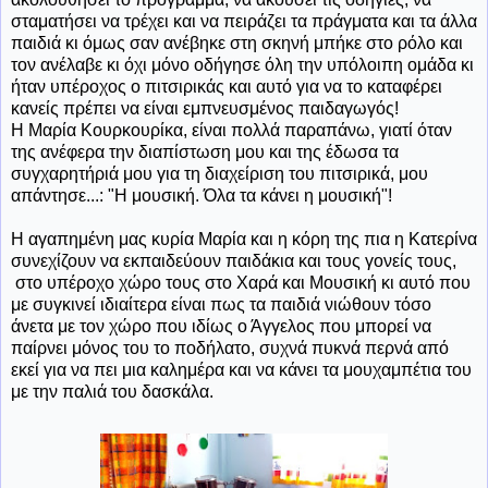
σταματήσει να τρέχει και να πειράζει τα πράγματα και τα άλλα
παιδιά κι όμως σαν ανέβηκε στη σκηνή μπήκε στο ρόλο και
τον ανέλαβε κι όχι μόνο οδήγησε όλη την υπόλοιπη ομάδα κι
ήταν υπέροχος ο πιτσιρικάς και αυτό για να το καταφέρει
κανείς πρέπει να είναι εμπνευσμένος παιδαγωγός!
Η Μαρία Κουρκουρίκα, είναι πολλά παραπάνω, γιατί όταν
της ανέφερα την διαπίστωση μου και της έδωσα τα
συγχαρητήριά μου για τη διαχείριση του πιτσιρικά, μου
απάντησε...: "Η μουσική. Όλα τα κάνει η μουσική"!
Η αγαπημένη μας κυρία Μαρία και η κόρη της πια η Κατερίνα
συνεχίζουν να εκπαιδεύουν παιδάκια και τους γονείς τους,
στο υπέροχο χώρο τους στο Χαρά και Μουσική κι αυτό που
με συγκινεί ιδιαίτερα είναι πως τα παιδιά νιώθουν τόσο
άνετα με τον χώρο που ιδίως ο Άγγελος που μπορεί να
παίρνει μόνος του το ποδήλατο, συχνά πυκνά περνά από
εκεί για να πει μια καλημέρα και να κάνει τα μουχαμπέτια του
με την παλιά του δασκάλα.