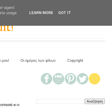
ser-agent
rate usage
LEARN MORE
GOT IT
it!
α μου!
Οι ημέρες των φίλων
Copyright
στασιά κι ο