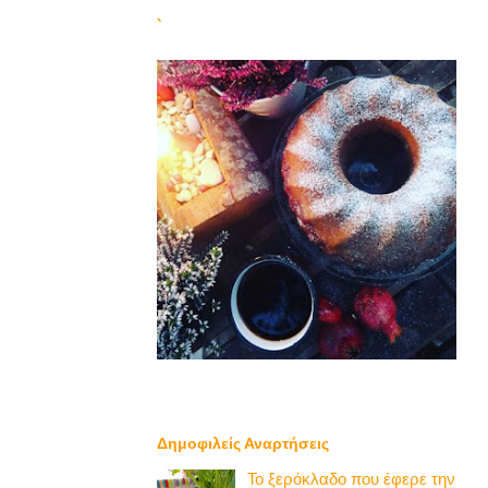
`
Δημοφιλείς Αναρτήσεις
Το ξερόκλαδο που έφερε την