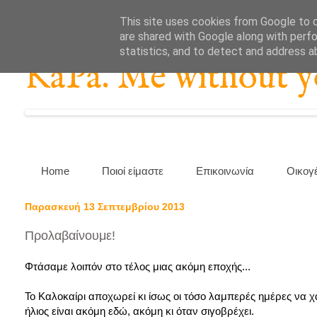
This site uses cookies from Google to de
are shared with Google along with perfo
statistics, and to detect and address a
KaPa. Me without you
Home
Ποιοί είμαστε
Επικοινωνία
Οικογ
Παρασκευή 13 Σεπτεμβρίου 2013
Προλαβαίνουμε!
Φτάσαμε λοιπόν στο τέλος μιας ακόμη εποχής...
Το Καλοκαίρι αποχωρεί κι ίσως οι τόσο λαμπερές ημέρες να χ
ήλιος είναι ακόμη εδώ, ακόμη κι όταν σιγοβρέχει.