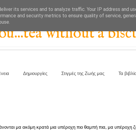
liver its services and to analyze traffic. Your IP address and u
rmance and security metrics to ensure quality of service, gene
buse.
...tea without a biscu
ένεια
Δημιουργίες
Στιγμές της Ζωής μας
Τα βιβλί
άνονται μα ακόμη κρατά μια υπέροχη πιο θαμπή πια, μα υπέροχη ζε