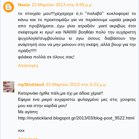
Nasia
22 Μαρτίου 2013 στις 4:55 μ.μ.
το στοιχείο μου!!!χαχαχαχα ό,τι ''παλαβό'' κυκλοφορεί το
κάνω και το προετοιμάζω για να περάσουμε ωραία μακριά
απο προβλήματα...έχω γίνει ατραξιόν ,γιατί ακριβώς έτσι
σκέφτομαι κι εγω! και ΝΑΙΙΙΙΙΙ βοηθάει πολύ την ευχάριστη
ψυχολογία!συμβουλεύω κι εγω όσους διαβάσουν την
ανάρτησή σου να μην μείνουν στη σκέψη ,αλλά βουρ για την
πράξη!!!!!
φιλάκια πολλά σε όλους σας!
Απάντηση
myStickland
22 Μαρτίου 2013 στις 5:21 μ.μ.
Κατερινάκι ήρθα πάλι,μα όχι με άδεια χέρια!!
Εφερα ενα μικρό ευχαριστώ φυλαγμένο μες στις χούφτες
μου και στην καρδιά μου!
Με αγάπη:
http://mystickland.blogspot.gr/2013/03/blog-post_9522.html
xxx