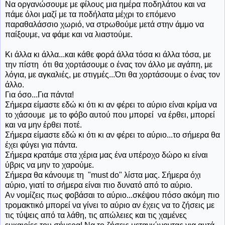
Να οργανώσουμε με φίλους μια ημέρα ποδηλάτου και να
πάμε όλοι μαζί με τα ποδήλατα μέχρι το επόμενο
παραθαλάσσιο χωριό, να στρωθούμε μετά στην άμμο να
παίξουμε, να φάμε και να λιαστούμε.
Κι άλλα κι άλλα...και κάθε φορά άλλα τόσα κι άλλα τόσα, με
την πίστη ότι θα χορτάσουμε ο ένας τον άλλο με αγάπη, με
λόγια, με αγκαλιές, με στιγμές...Ότι θα χορτάσουμε ο ένας τον
άλλο.
Για όσο...Για πάντα!
Σήμερα είμαστε εδώ κι ότι κι αν φέρει το αύριο είναι κρίμα να
το χάσουμε με το φόβο αυτού που μπορεί να έρθει, μπορεί
και να μην έρθει ποτέ.
Σήμερα είμαστε εδώ κι ότι κι αν φέρει το αύριο...το σήμερα θα
έχει φύγει για πάντα.
Σήμερα κρατάμε στα χέρια μας ένα υπέροχο δώρο κι είναι
ύβρις να μην το χαρούμε.
Σήμερα θα κάνουμε τη "must do" λίστα μας. Σήμερα όχι
αύριο, γιατί το σήμερα είναι πιο δυνατό από το αύριο.
Αν νομίζεις πως φοβάσαι το αύριο...σκέψου πόσο ακόμη πιο
τρομακτικό μπορεί να γίνει το αύριο αν έχεις να το ζήσεις με
τις τύψεις από τα λάθη, τις απώλειες και τις χαμένες