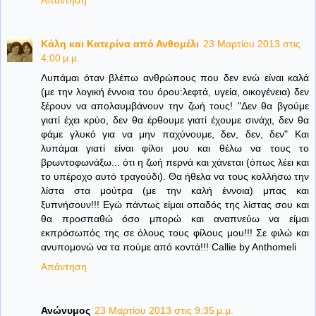
Απάντηση
Κάλη και Κατερίνα από Ανθομέλι
23 Μαρτίου 2013 στις
4:00 μ.μ.
Λυπάμαι όταν βλέπω ανθρώπους που δεν ενώ είναι καλά
(με την λογική έννοια του όρου:λεφτά, υγεία, οικογένεια) δεν
ξέρουν να απολαυμβάνουν την ζωή τους! "Δεν θα βγούμε
γιατί έχει κρύο, δεν θα έρθουμε γιατί έχουμε σινάχι, δεν θα
φάμε γλυκό για να μην παχύνουμε, δεν, δεν, δεν" Και
λυπάμαι γιατί είναι φίλοι μου και θέλω να τους το
βρωντοφωνάξω... ότι η ζωή περνά και χάνεται (όπως λέει και
το υπέροχο αυτό τραγούδι). Θα ήθελα να τους κολλήσω την
λίστα στα μούτρα (με την καλή έννοια) μπας και
ξυπνήσουν!!! Εγώ πάντως είμαι οπαδός της λίστας σου και
θα προσπαθώ όσο μπορώ και αναπνεύω να είμαι
εκπρόσωπός της σε όλους τους φίλους μου!!! Σε φιλώ και
ανυπομονώ να τα πούμε από κοντά!!! Callie by Anthomeli
Απάντηση
Ανώνυμος
23 Μαρτίου 2013 στις 9:35 μ.μ.