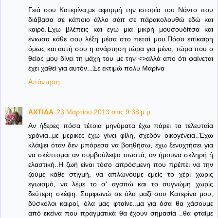
Γειά σου Κατερίνα,με αφορμή την ιστορία του Νάντο που
διάβασα σε κάποιο άλλο σάιτ σε πάρακολουθώ εδώ και
καιρό.Έχω βλέπεις και εγώ μια μικρή μουσουδίτσα και
ένιωσα κάθε σου λέξη μέσα στο πετσί μου.Πόσο επίκαιρη
όμως και αυτή σου η ανάρτηση τώρα για μένα, τώρα που ο
θείος μου δίνει τη μάχη του με την <>αλλά απο ότι φαίνεται
έχει χαθεί για αυτόν...Σε εκτιμώ πολύ Μαρίνα
Απάντηση
ΑΧΤΙΔΑ
23 Μαρτίου 2013 στις 9:38 μ.μ.
Αν ήξερες πόσα τέτοια μηνύματα έχω πάρει τα τελευταία
χρόνια..με μερικές έχω γίνει φίλη, σχεδόν οικογένεια..Έχω
κλάψει όταν δεν μπόρεσα να βοηθήσω, έχω ξενυχτήσει για
να σκέπτομαι αν συμβούλεψα σωστά, αν ήμουνα σκληρή ή
ελαστική..Η ζωή είναι τόσο απρόσμενη που πρέπει να την
ζούμε κάθε στιγμή, να απλώνουμε εμείς το χέρι χωρίς
εγωισμό, να λέμε το σ' αγαπώ και το συγνώμη χωρίς
δεύτερη σκέψη. Συμφωνώ σε όλα μαζί σου Κατερίνα μου,
δύσκολοι καιροί, όλα μας φταίνε..μα για όσα θα χάσουμε
από εκείνα που πραγματικά θα έχουν σημασία ..θα φταίμε