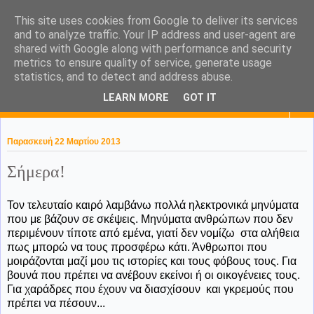
This site uses cookies from Google to deliver its services
KaPa. Me without you...tea
and to analyze traffic. Your IP address and user-agent are
shared with Google along with performance and security
without a biscuit!
metrics to ensure quality of service, generate usage
statistics, and to detect and address abuse.
LEARN MORE
GOT IT
▼
Παρασκευή 22 Μαρτίου 2013
Σήμερα!
Τον τελευταίο καιρό λαμβάνω πολλά ηλεκτρονικά μηνύματα
που με βάζουν σε σκέψεις. Μηνύματα ανθρώπων που δεν
περιμένουν τίποτε από εμένα, γιατί δεν νομίζω στα αλήθεια
πως μπορώ να τους προσφέρω κάτι. Άνθρωποι που
μοιράζονται μαζί μου τις ιστορίες και τους φόβους τους. Για
βουνά που πρέπει να ανέβουν εκείνοι ή οι οικογένειες τους.
Για χαράδρες που έχουν να διασχίσουν και γκρεμούς που
πρέπει να πέσουν...