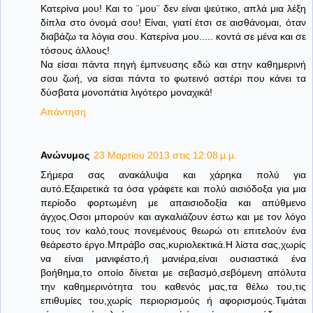
Κατερίνα μου! Και το ¨μου¨ δεν είναι ψεύτικο, απλά μια λέξη
δίπλα στο όνομά σου! Είναι, γιατί έτσι σε αισθάνομαι, όταν
διαβάζω τα λόγια σου. Κατερίνα μου..... κοντά σε μένα και σε
τόσους άλλους!
Να είσαι πάντα πηγή έμπνευσης εδώ και στην καθημερινή
σου ζωή, να είσαι πάντα το φωτεινό αστέρι που κάνει τα
δύσβατα μονοπάτια λιγότερο μοναχικά!
Απάντηση
Ανώνυμος
23 Μαρτίου 2013 στις 12:08 μ.μ.
Σήμερα σας ανακάλυψα και χάρηκα πολύ για
αυτό.Εξαιρετικά τα όσα γράφετε και πολύ αισιόδοξα για μια
περίοδο φορτωμένη με απαισιοδοξία και απύθμενο
άγχος.Οσοι μπορούν και αγκαλιάζουν έστω και με τον λόγο
τους τον καλό,τους πονεμένους θεωρώ οτι επιτελούν ένα
θεάρεστο έργο.Mπράβο σας,κυριολεκτικά.Η λίστα σας,χωρίς
να είναι μανιφέστο,ή μανιέρα,είναι ουσιαστικά ένα
βοήθημα,το οποίο δίνεται με σεβασμό,σεβόμενη απόλυτα
την καθημερινότητα του καθενός μας,τα θέλω του,τις
επιθυμίες του,χωρίς περιορισμούς ή αφορισμούς.Τιμάται