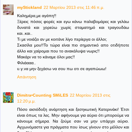
myStickland
22 Μαρτίου 2013 στις 11:46 π.μ.
Kαλημέρα,με αγάπη!!
Ξέρεις πόσες φορές και εγω κάνω παλαβομάρες και γελάω
δυνατά και χορεύω χωρίς σταματημό και τραγουδάω
και..και..
Τι με νοιάζει αν με κοιτάνε λίγο περίεργα οι άλλοι;
Σκασίλα μου!!Το τώρα είναι πιο σημαντικό απο οτιδήποτε
άλλο και χαίρομαι που το ανακάλυψα νωρις!!
Μακάρι να το κάναμε όλοι μας!!
Φιλιάααα..
υ.γ.να μην ξεχάσω να σου πω οτι σε αγαπώωω!
Απάντηση
Dimitra•Counting SΜiLES
22 Μαρτίου 2013 στις
12:20 μ.μ.
Πόσο αισιόδοξη ανάρτηση και ξεσηκωτική Κατερινάκι! Έτσι
είναι όπως τα λες. Μην αφήνουμε για αύριο ότι μπορούμε να
κάνουμε σήμερα. Να ζούμε σαν να μην υπάρχει αύριο.
Αγχωνόμαστε για πράγματα που ίσως γίνουν στο μέλλον και