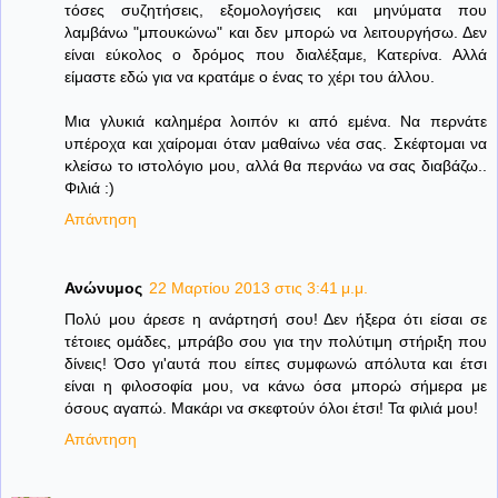
τόσες συζητήσεις, εξομολογήσεις και μηνύματα που
λαμβάνω "μπουκώνω" και δεν μπορώ να λειτουργήσω. Δεν
είναι εύκολος ο δρόμος που διαλέξαμε, Κατερίνα. Αλλά
είμαστε εδώ για να κρατάμε ο ένας το χέρι του άλλου.
Μια γλυκιά καλημέρα λοιπόν κι από εμένα. Να περνάτε
υπέροχα και χαίρομαι όταν μαθαίνω νέα σας. Σκέφτομαι να
κλείσω το ιστολόγιο μου, αλλά θα περνάω να σας διαβάζω..
Φιλιά :)
Απάντηση
Ανώνυμος
22 Μαρτίου 2013 στις 3:41 μ.μ.
Πολύ μου άρεσε η ανάρτησή σου! Δεν ήξερα ότι είσαι σε
τέτοιες ομάδες, μπράβο σου για την πολύτιμη στήριξη που
δίνεις! Όσο γι'αυτά που είπες συμφωνώ απόλυτα και έτσι
είναι η φιλοσοφία μου, να κάνω όσα μπορώ σήμερα με
όσους αγαπώ. Μακάρι να σκεφτούν όλοι έτσι! Τα φιλιά μου!
Απάντηση