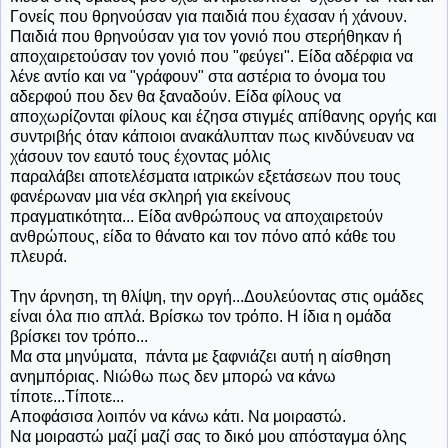
Γονείς που θρηνούσαν για παιδιά που έχασαν ή χάνουν.
Παιδιά που θρηνούσαν για τον γονιό που στερήθηκαν ή
αποχαιρετούσαν τον γονιό που "φεύγει". Είδα αδέρφια να
λένε αντίο και να "γράφουν" στα αστέρια το όνομα του
αδερφού που δεν θα ξαναδούν. Είδα φίλους να
αποχωρίζονται φίλους και έζησα στιγμές απίθανης οργής και
συντριβής όταν κάποιοι ανακάλυπταν πως κινδύνευαν να
χάσουν τον εαυτό τους έχοντας μόλις
παραλάβει αποτελέσματα ιατρικών εξετάσεων που τους
φανέρωναν μια νέα σκληρή για εκείνους
πραγματικότητα... Είδα ανθρώπους να αποχαιρετούν
ανθρώπους, είδα το θάνατο και τον πόνο από κάθε του
πλευρά.
Την άρνηση, τη θλίψη, την οργή...Δουλεύοντας στις ομάδες
είναι όλα πιο απλά. Βρίσκω τον τρόπο. Η ίδια η ομάδα
βρίσκει τον τρόπο...
Μα στα μηνύματα, πάντα με ξαφνιάζει αυτή η αίσθηση
ανημπόριας. Νιώθω πως δεν μπορώ να κάνω
τίποτε...Τίποτε...
Αποφάσισα λοιπόν να κάνω κάτι. Να μοιραστώ.
Να μοιραστώ μαζί μαζί σας το δικό μου απόσταγμα όλης