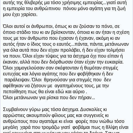
αυτής της θλιβερής μα τόσο χρήσιμης εμπειρίας...γιατί αυτή
η εμπειρία του ανθρώπινου πόνου μόνο αγάπη για τη ζωή
μου έχει χαρίσει.
Όλοι αυτοί οι άνθρωποι, όπως κι αν ζούσαν το πόνο, σε
όποιο στάδιο του κι αν βρίσκονταν, όποια κι αν ήταν η σχέση
τους με τον άνθρωπο που έχασαν ή έχαναν, ακόμη κι αν
αυτός ήταν ο ίδιος τους ο εαυτός...πάντα, πάντα, μετάνιωναν
για όλα αυτά που δεν είχαν προλάβει, ή δεν είχαν τολμήσει
να πουν. Όλοι είχαν τύψεις για τα άσχημα όχι που είπαν ή
έκαναν, αλλά που δεν διόρθωσαν όταν είχαν την ευκαιρία.
Όλοι χαμογελούσαν σαν σκέφτονταν ή θυμόταν στιγμές
ευτυχίας και λόγια αγάπης που δεν φοβήθηκαν ή δεν
παράλειψαν. Όλοι θρηνούσαν για στιγμές που δεν
αφέθηκαν να ζήσουν με αγαπημένους τους, με την
πεποίθηση πως θα είναι εδώ και αύριο .
Όλοι μετάνιωναν για ρίσκα που δεν πήραν...
Συμβαίνουν γύρω μας τόσα άσχημα. Δυσκολίες κι
αρρώστιες ακουμπούν φίλους μας και συγγενείς κι
ανθρώπους που αγαπάμε κι είναι φορές που νιώθω τόσο
μεγάλη χαρά που τρομάζω γιατί φοβάμαι πως η θλίψη είναι