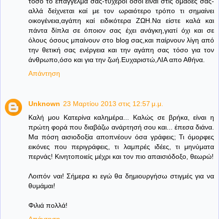
τόσο το επάγγελμά σας-τυχεροί όσοι είναι στις ομάδες σας-
αλλά δείχνεται καί με τον ωραιότερο τρόπο τι σημαίνει
οικογένεια,αγάπη καί ειδικότερα ΖΩΗ.Να είστε καλά και
πάντα δίπλα σε όποιον σας έχει ανάγκη,γιατί όχι και σε
όλους όσους μπαίνoυν στο blog σας,και παίρνουν λίγη από
την θετική σας ενέργεια και την αγάπη σας τόσο για τον
άνθρωπο,όσο και για την ζωή.Ευχαριστώ,ΛΙΑ απο Αθήνα.
Απάντηση
Unknown
23 Μαρτίου 2013 στις 12:57 μ.μ.
Kαλή μου Κατερίνα καλημέρα... Καλώς σε βρήκα, είναι η
πρώτη φορά που διαβάζω ανάρτησή σου και... έπεσα διάνα.
Μα πόση αισιοδοξία αποπνέουν όσα γράφεις; Τι όμορφες
εικόνες που περιγράφεις, τι λαμπρές ιδέες, τι μηνύματα
περνάς! Κινητοποιείς μέχρι και τον πιο απαισιόδοξο, θεωρώ!
Λοιπόν ναι! Σήμερα κι εγώ θα δημιουργήσω στιγμές για να
θυμάμαι!
Φιλιά πολλά!