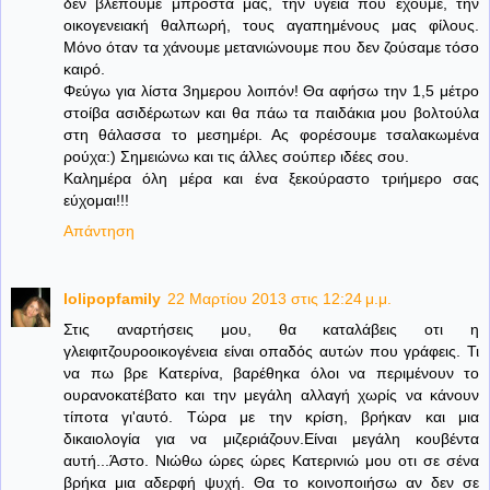
δεν βλέπουμε μπροστά μας, την υγεία που έχουμε, την
οικογενειακή θαλπωρή, τους αγαπημένους μας φίλους.
Μόνο όταν τα χάνουμε μετανιώνουμε που δεν ζούσαμε τόσο
καιρό.
Φεύγω για λίστα 3ημερου λοιπόν! Θα αφήσω την 1,5 μέτρο
στοίβα ασιδέρωτων και θα πάω τα παιδάκια μου βολτούλα
στη θάλασσα το μεσημέρι. Ας φορέσουμε τσαλακωμένα
ρούχα:) Σημειώνω και τις άλλες σούπερ ιδέες σου.
Καλημέρα όλη μέρα και ένα ξεκούραστο τριήμερο σας
εύχομαι!!!
Απάντηση
lolipopfamily
22 Μαρτίου 2013 στις 12:24 μ.μ.
Στις αναρτήσεις μου, θα καταλάβεις οτι η
γλειφιτζουροοικογένεια είναι οπαδός αυτών που γράφεις. Τι
να πω βρε Κατερίνα, βαρέθηκα όλοι να περιμένουν το
ουρανοκατέβατο και την μεγάλη αλλαγή χωρίς να κάνουν
τίποτα γι'αυτό. Τώρα με την κρίση, βρήκαν και μια
δικαιολογία για να μιζεριάζουν.Είναι μεγάλη κουβέντα
αυτή...Άστο. Νιώθω ώρες ώρες Κατερινιώ μου οτι σε σένα
βρήκα μια αδερφή ψυχή. Θα το κοινοποιήσω αν δεν σε