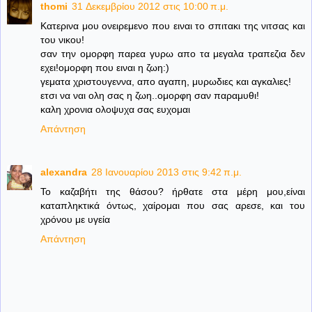
thomi
31 Δεκεμβρίου 2012 στις 10:00 π.μ.
Κατερινα μου ονειρεμενο που ειναι το σπιτακι της νιτσας και
του νικου!
σαν την ομορφη παρεα γυρω απο τα μεγαλα τραπεζια δεν
εχει!ομορφη που ειναι η ζωη:)
γεματα χριστουγεννα, απο αγαπη, μυρωδιες και αγκαλιες!
ετσι να ναι ολη σας η ζωη..ομορφη σαν παραμυθι!
καλη χρονια ολοψυχα σας ευχομαι
Απάντηση
alexandra
28 Ιανουαρίου 2013 στις 9:42 π.μ.
Το καζαβήτι της θάσου? ήρθατε στα μέρη μου,είναι
καταπληκτικά όντως, χαίρομαι που σας αρεσε, και του
χρόνου με υγεία
Απάντηση