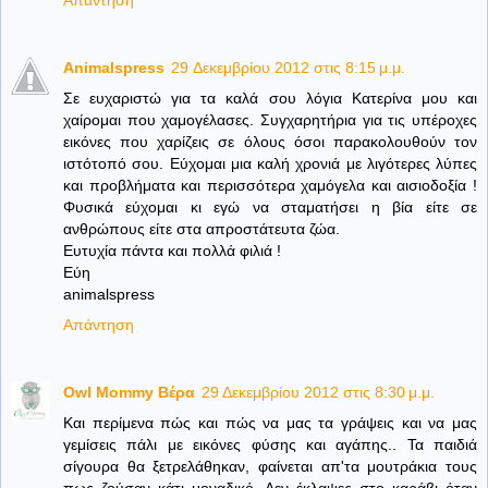
Animalspress
29 Δεκεμβρίου 2012 στις 8:15 μ.μ.
Σε ευχαριστώ για τα καλά σου λόγια Κατερίνα μου και
χαίρομαι που χαμογέλασες. Συγχαρητήρια για τις υπέροχες
εικόνες που χαρίζεις σε όλους όσοι παρακολουθούν τον
ιστότοπό σου. Εύχομαι μια καλή χρονιά με λιγότερες λύπες
και προβλήματα και περισσότερα χαμόγελα και αισιοδοξία !
Φυσικά εύχομαι κι εγώ να σταματήσει η βία είτε σε
ανθρώπους είτε στα απροστάτευτα ζώα.
Ευτυχία πάντα και πολλά φιλιά !
Εύη
animalspress
Απάντηση
Owl Mommy Βέρα
29 Δεκεμβρίου 2012 στις 8:30 μ.μ.
Και περίμενα πώς και πώς να μας τα γράψεις και να μας
γεμίσεις πάλι με εικόνες φύσης και αγάπης.. Τα παιδιά
σίγουρα θα ξετρελάθηκαν, φαίνεται απ'τα μουτράκια τους
πως ζούσαν κάτι μοναδικό. Δεν έκλαψες στο καράβι όταν