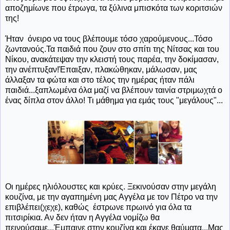
αποζημίωνε που έτρωγα, τα ξύλινα μπισκότα των κοριτσιών
της!
Ήταν όνειρο να τους βλέπουμε τόσο χαρούμενους...Τόσο
ζωντανούς.Τα παιδιά που ζουν στο σπίτι της Νίτσας και του
Νίκου, ανακάτεψαν την κλειστή τους παρέα, την δοκίμασαν,
την ανέπτυξαν!Έπαιξαν, πλακώθηκαν, μάλωσαν, μας
άλλαξαν τα φώτα και στο τέλος την ημέρας ήταν πάλι
παιδιά...ξαπλωμένα όλα μαζί να βλέπουν ταινία στριμωχτά ο
ένας δίπλα στον άλλο! Τι μάθημα για εμάς τους "μεγάλους"...
Οι ημέρες ηλιόλουστες και κρύες. Ξεκινούσαν στην μεγάλη
κουζίνα, με την αγαπημένη μας Αγγέλα με τον Πέτρο να την
επιβλέπει(χεχε), καθώς έστρωνε πρωινό για όλα τα
πιτσιρίκια. Αν δεν ήταν η Αγγέλα νομίζω θα
πεινούσαμε...Έμπαινε στην κουζίνα και έκανε θαύματα...Μας