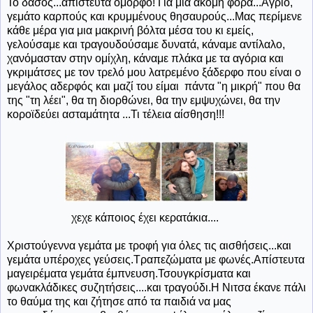
Το δάσος...απίστευτα όμορφο! Για μια ακόμη φορά...Άγριο,
γεμάτο καρπούς και κρυμμένους θησαυρούς...Μας περίμενε
κάθε μέρα για μια μακρινή βόλτα μέσα του κι εμείς,
γελούσαμε και τραγουδούσαμε δυνατά, κάναμε αντίλαλο,
χανόμασταν στην ομίχλη, κάναμε πλάκα με τα αγόρια και
γκριμάτσες με τον τρελό μου λατρεμένο ξάδερφο που είναι ο
μεγάλος αδερφός και μαζί του είμαι πάντα "η μικρή" που θα
της "τη λέει", θα τη διορθώνει, θα την εμψυχώνει, θα την
κοροϊδεύει ασταμάτητα ...Τι τέλεια αίσθηση!!!
χεχε κάποιος έχει κερατάκια....
Χριστούγεννα γεμάτα με τροφή για όλες τις αισθήσεις...και
γεμάτα υπέροχες γεύσεις.Τραπεζώματα με φωνές.Απίστευτα
μαγειρέματα γεμάτα έμπνευση.Τσουγκρίσματα και
φωνακλάδικες συζητήσεις....και τραγούδι.Η Νιτσα έκανε πάλι
το θαύμα της και ζήτησε από τα παιδιά να μας