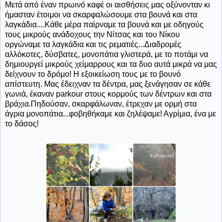
Μετά από έναν πρωινό καφέ οι αισθήσεις μας οξύνονταν κι
ήμασταν έτοιμοι να σκαρφαλώσουμε στα βουνά και στα
λαγκάδια....Κάθε μέρα παίρναμε τα βουνά και με οδηγούς
τους μικρούς ανάδοχους την Νίτσας και του Νίκου
οργώναμε τα λαγκάδια και τις ρεματιές...Διαδρομές
αλλόκοτες, δύσβατες, μονοπάτια γλιστερά, με το ποτάμι να
δημιουργεί μικρούς χείμαρρους και τα δυο αυτά μικρά να μας
δείχνουν το δρόμο! Η εξοικείωση τους με το βουνό
απίστευτη. Μας έδειχναν τα δέντρα, μας ξενάγησαν σε κάθε
γωνιά, έκαναν parkοur στους κορμούς των δέντρων και στα
βράχια.Πηδούσαν, σκαρφάλωναν, έτρεχαν με ορμή στα
άγρια μονοπάτια...φοβηθήκαμε και ζηλέψαμε! Αγρίμια, ένα με
το δάσος!