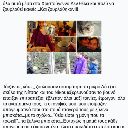
όλα αυτά μέσα στα Χριστούγεννα!Δεν θέλει και πολύ να
ζουρλαθεί κανείς...Και ζουρλάθηκαν!!!
Τάιζαν τις κότες, ζουλούσαν ασταμάτητα το μικρό Λέο (το
σκύλο της Νίτσας και του Νίκου)εξερευνούσαν το βουνό,
έπαιζαν επιτραπέζια, έβλεπαν όλοι μαζί ταινίες, έτρωγαν όλα
τα αγαπημένα τους, κι οι ανιψιές μου, μου ετοίμαζαν
απογευματινό τσάι στο πουά τσαγερό τους με ξύλινα
μπισκότα...με το σχόλιο..."θεία είσαι η μόνη που τα
τρώει!!"...τα ξύλινα μπισκότα...Ευτυχώς η μαμά τους κάθε
απόγευμα μου έφτιαχνε ένα τέλειο μυρωδάτο εσπρέσο και με