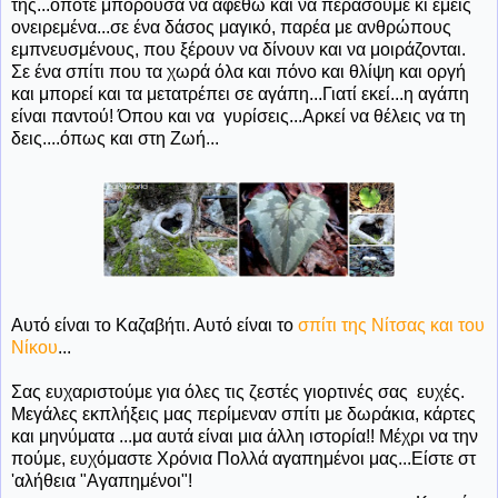
της...οπότε μπορούσα να αφεθώ και να περάσουμε κι εμείς
ονειρεμένα...σε ένα δάσος μαγικό, παρέα με ανθρώπους
εμπνευσμένους, που ξέρουν να δίνουν και να μοιράζονται.
Σε ένα σπίτι που τα χωρά όλα και πόνο και θλίψη και οργή
και μπορεί και τα μετατρέπει σε αγάπη...Γιατί εκεί...η αγάπη
είναι παντού! Όπου και να γυρίσεις...Αρκεί να θέλεις να τη
δεις....όπως και στη Ζωή...
Αυτό είναι το Καζαβήτι. Αυτό είναι το
σπίτι της Νίτσας και του
Νίκου
...
Σας ευχαριστούμε για όλες τις ζεστές γιορτινές σας ευχές.
Μεγάλες εκπλήξεις μας περίμεναν σπίτι με δωράκια, κάρτες
και μηνύματα ...μα αυτά είναι μια άλλη ιστορία!! Μέχρι να την
πούμε, ευχόμαστε Χρόνια Πολλά αγαπημένοι μας...Είστε στ
'αλήθεια "Αγαπημένοι"!