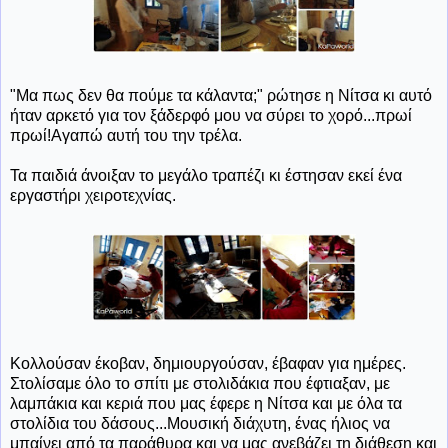
"Μα πως δεν θα πούμε τα κάλαντα;" ρώτησε η Νίτσα κι αυτό
ήταν αρκετό για τον ξάδερφό μου να σύρει το χορό...πρωί
πρωί!Αγαπώ αυτή του την τρέλα.
Τα παιδιά άνοιξαν το μεγάλο τραπέζι κι έστησαν εκεί ένα
εργαστήρι χειροτεχνίας.
Κολλούσαν έκοβαν, δημιουργούσαν, έβαφαν για ημέρες.
Στολίσαμε όλο το σπίτι με στολιδάκια που έφτιαξαν, με
λαμπάκια και κεριά που μας έφερε η Νίτσα και με όλα τα
στολίδια του δάσους...Μουσική διάχυτη, ένας ήλιος να
μπαίνει από τα παράθυρα και να μας ανεβάζει τη διάθεση και