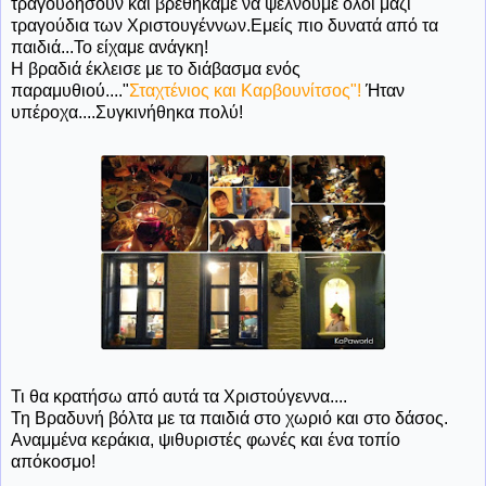
τραγουδήσουν και βρεθήκαμε να ψέλνουμε όλοι μαζί
τραγούδια των Χριστουγέννων.Εμείς πιο δυνατά από τα
παιδιά...Το είχαμε ανάγκη!
Η βραδιά έκλεισε με το διάβασμα ενός
παραμυθιού...."
Σταχτένιος και Καρβουνίτσος"!
Ήταν
υπέροχα....Συγκινήθηκα πολύ!
Τι θα κρατήσω από αυτά τα Χριστούγεννα....
Τη Βραδυνή βόλτα με τα παιδιά στο χωριό και στο δάσος.
Αναμμένα κεράκια, ψιθυριστές φωνές και ένα τοπίο
απόκοσμο!