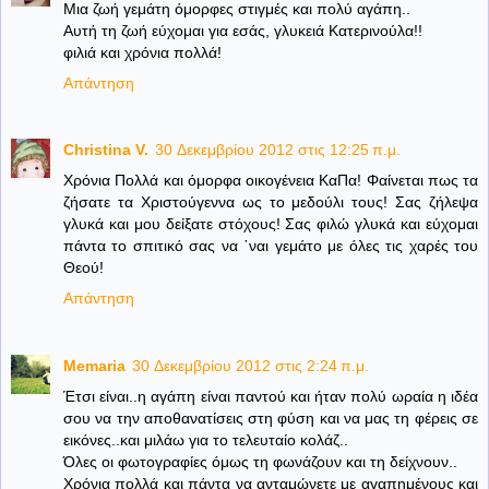
Μια ζωή γεμάτη όμορφες στιγμές και πολύ αγάπη..
Αυτή τη ζωή εύχομαι για εσάς, γλυκειά Κατερινούλα!!
φιλιά και χρόνια πολλά!
Απάντηση
Christina V.
30 Δεκεμβρίου 2012 στις 12:25 π.μ.
Χρόνια Πολλά και όμορφα οικογένεια ΚαΠα! Φαίνεται πως τα
ζήσατε τα Χριστούγεννα ως το μεδούλι τους! Σας ζήλεψα
γλυκά και μου δείξατε στόχους! Σας φιλώ γλυκά και εύχομαι
πάντα το σπιτικό σας να ᾽ναι γεμάτο με όλες τις χαρές του
Θεού!
Απάντηση
Memaria
30 Δεκεμβρίου 2012 στις 2:24 π.μ.
Έτσι είναι..η αγάπη είναι παντού και ήταν πολύ ωραία η ιδέα
σου να την αποθανατίσεις στη φύση και να μας τη φέρεις σε
εικόνες..και μιλάω για το τελευταίο κολάζ..
Όλες οι φωτογραφίες όμως τη φωνάζουν και τη δείχνουν..
Χρόνια πολλά και πάντα να ανταμώνετε με αγαπημένους και