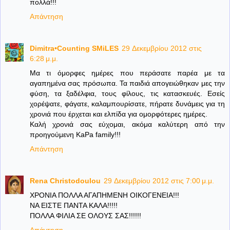
πολλά!!!
Απάντηση
Dimitra•Counting SΜiLES
29 Δεκεμβρίου 2012 στις
6:28 μ.μ.
Μα τι όμορφες ημέρες που περάσατε παρέα με τα
αγαπημένα σας πρόσωπα. Τα παιδιά απογειώθηκαν μες την
φύση, τα ξαδέλφια, τους φίλους, τις κατασκευές. Εσείς
χορέψατε, φάγατε, καλαμπουρίσατε, πήρατε δυνάμεις για τη
χρονιά που έρχεται και ελπίδα για ομορφότερες ημέρες.
Καλή χρονιά σας εύχομαι, ακόμα καλύτερη από την
προηγούμενη ΚaPa family!!!
Απάντηση
Rena Christodoulou
29 Δεκεμβρίου 2012 στις 7:00 μ.μ.
ΧΡΟΝΙΑ ΠΟΛΛΑ ΑΓΑΠΗΜΕΝΗ ΟΙΚΟΓΕΝΕΙΑ!!!
ΝΑ ΕΙΣΤΕ ΠΑΝΤΑ ΚΑΛΑ!!!!!
ΠΟΛΛΑ ΦΙΛΙΑ ΣΕ ΟΛΟΥΣ ΣΑΣ!!!!!!
Απάντηση