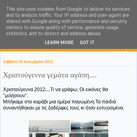
This site uses cookies from Google to deliver its services
KaPa. Me without you...tea
and to analyze traffic. Your IP address and user-agent are
shared with Google along with performance and security
without a biscuit!
metrics to ensure quality of service, generate usage
statistics, and to detect and address abuse.
LEARN MORE
GOT IT
▼
Σάββατο 29 Δεκεμβρίου 2012
Χριστούγεννα γεμάτα αγάπη....
Χριστούγεννα 2012....Τι να γράψω; Οι εικόνες θα
"μιλήσουν".
Μπήκαμε στο καράβι μια ημέρα παγωμένη.Τα παιδιά
συναντήθηκαν με τις ξαδέρφες τους κι ήταν ευτυχισμένα.