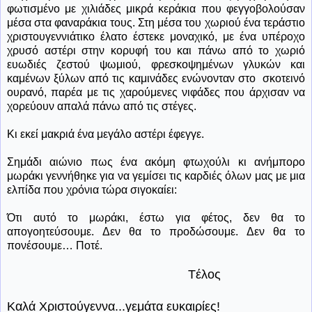
φωτισμένο με χιλιάδες μικρά κεράκια που φεγγοβολούσαν
μέσα στα φαναράκια τους. Στη μέσα του χωριού ένα τεράστιο
χριστουγεννιάτικο έλατο έστεκε μοναχικό, με ένα υπέροχο
χρυσό αστέρι στην κορυφή του και πάνω από το χωριό
ευωδιές ζεστού ψωμιού, φρεσκοψημένων γλυκών και
καμένων ξύλων από τις καμινάδες ενώνονταν στο
σκοτεινό
ουρανό, παρέα με τις χαρούμενες νιφάδες που άρχισαν να
χορεύουν απαλά πάνω από τις στέγες.
Κι εκεί μακριά ένα μεγάλο αστέρι έφεγγε.
Σημάδι αιώνιο πως ένα ακόμη φτωχούλι κι ανήμπορο
μωράκι γεννήθηκε για να γεμίσει τις καρδιές όλων μας με μια
ελπίδα που χρόνια τώρα σιγοκαίει:
Ότι αυτό το μωράκι, έστω για φέτος, δεν θα το
απογοητεύσουμε. Δεν θα το προδώσουμε. Δεν θα το
πονέσουμε… Ποτέ.
Tέλος
Καλά Χριστούγεννα...γεμάτα ευκαιρίες!