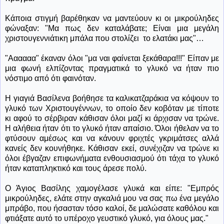
Κάποια στιγμή βαρέθηκαν να μαντεύουν κι οι μικρούληδες
φώναξαν: "Μα πως δεν καταλάβατε; Είναι μια μεγάλη
χριστουγεννιάτικη μπάλα που στολίζει
το ελατάκι μας"…
"Αααααα" έκαναν όλοι "μα ναι φαίνεται ξεκάθαρα!!!" Είπαν με
μια φωνή ελπίζοντας πραγματικά το γλυκό να ήταν πιο
νόστιμο από ότι φαινόταν.
Η γιαγιά Βασίλενα βοήθησε τα καλικατζαράκια να κόψουν το
γλυκό των Χριστουγέννων, το οποίο δεν κοβόταν με τίποτε
κι αφού το σέρβιραν κάθισαν όλοι μαζί κι άρχισαν να τρώνε.
Η αλήθεια ήταν ότι το γλυκό ήταν απαίσιο. Όλοι ήθελαν να το
φτύσουν αμέσως και να κάνουν φριχτές γκριμάτσες αλλά
κανείς δεν κουνήθηκε. Κάθισαν εκεί, συνέχιζαν να τρώνε κι
όλοι έβγαζαν επιφωνήματα ενθουσιασμού ότι τάχα το γλυκό
ήταν καταπληκτικό και τους άρεσε πολύ.
Ο Άγιος Βασίλης χαμογέλασε γλυκά και είπε: "Εμπρός
μικρούληδες, ελάτε στην αγκαλιά μου να σας πω ένα μεγάλο
μπράβο, που ήσασταν τόσο καλοί, δε μαλώσατε καθόλου και
φτιάξατε αυτό το υπέροχο γευστικό γλυκό, για όλους μας."