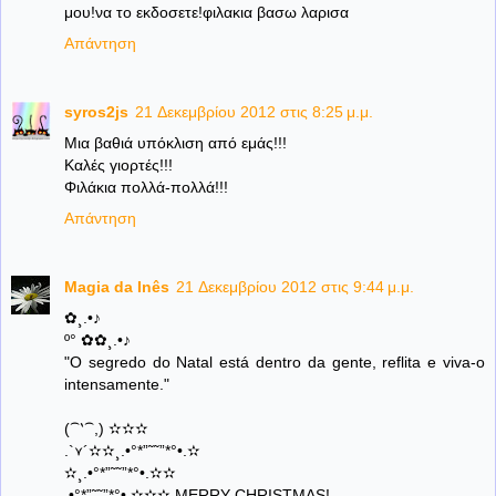
μου!να το εκδοσετε!φιλακια βασω λαρισα
Απάντηση
syros2js
21 Δεκεμβρίου 2012 στις 8:25 μ.μ.
Μια βαθιά υπόκλιση από εμάς!!!
Καλές γιορτές!!!
Φιλάκια πολλά-πολλά!!!
Απάντηση
Magia da Inês
21 Δεκεμβρίου 2012 στις 9:44 μ.μ.
✿¸.•♪
º° ✿✿¸.•♪
"O segredo do Natal está dentro da gente, reflita e viva-o
intensamente."
(⁀‵⁀,) ✫✫✫
.`⋎´✫✫¸.•°*”˜˜”*°•.✫
✫¸.•°*”˜˜”*°•.✫✫
.•°*”˜˜”*°•.✫✫✫ MERRY CHRISTMAS!