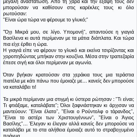
μεγάλη αναστάτωση. Από τη χαρά και την έξαψη τους δεν
μπορούσαν να καθίσουν στις καρέκλες τους κι όλο
ρωτούσαν:
"Είναι ώρα τώρα να φέρουμε το γλυκό;"
"Όχι Μικρά μου, σε λίγο. Υπομονή", απαντούσε η γιαγιά
Βασίλενα κι αυτά περίμεναν με τα μάτια διάπλατα. Και τώρα
πια είχε έρθει η ώρα.
Η γιαγιά είπε να φέρουν το γλυκό και εκείνα τσιρίζοντας και
χοροπηδώντας μπήκαν στην κουζίνα. Μέσα στην τραπεζαρία
έπεσε σιγή και όλοι περίμεναν με αγωνία.
Όταν βγήκαν κρατούσαν στα χεράκια τους μια τεράστια
πιατέλα με κάτι πάνω που έμοιαζε με… κανείς δεν μπορούσε
να καταλάβει τι!
Τα μικρά περίμεναν μια στιγμή κι ύστερα ρώτησαν : "Τι είναι;
Τι φτιάξαμε, καταλάβατε"; Όλοι ξαφνιάστηκαν κι άρχισαν να
μαντεύουν: "Είναι έλατο", "Είναι ο Ρούντολφ ο τάρανδος",
"Είναι το αστέρι των Χριστουγέννων", "Είναι ο Άγιος
Βασίλης"… Έλεγαν κι έλεγαν αλλά κανείς δεν μπορούσε να
καταλάβει με το στα αλήθεια έμοιαζε αυτό το στραβοχυμένο
πράγμα.