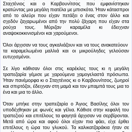
Σταχτένιος και ο Καρβουνίτσος που εμφανίστηκαν
κρατώντας μια μεγάλη πιατέλα με μπισκότα. Ήταν κάτασπροι
από το αλεύρι που είχαν πετάξει ο ένας στον άλλο και
σχεδόν ζαχαρωμένοι από την πολύ ζάχαρη που είχαν στα
ρούχα τους. Μύριζαν καραμέλα κι έδειχναν
αναψοκοκκινισμένοι και χαρούμενοι.
Όλοι άρχισαν να τους αγκαλιάζουν και να τους ανακατεύουν
τα καραμελωμένα μαλλιά και οι μικρούληδες γελούσαν
ευτυχισμένοι.
Σε λίγο κάθισαν όλοι στις καρέκλες τους κι η μεγάλη
τραπεζαρία γέμισε με χαρούμενα χαμογελαστά πρόσωπα.
Ήταν πανέμορφα κι ο Σταχτένιος κι ο Καρβουνίτσος, ζωηροί
και σπιρτόζοι, έδειχναν στη μαμά και τον μπαμπά τους μια το
ένα και μια το άλλο.
Όταν μπήκε στην τραπεζαρία ο Άγιος Βασίλης όλοι τον
υποδέχθηκαν με φωνές και γέλια. Κάθισε στην κεφαλή του
τραπεζιού και επιτέλους τα φαγητά άρχισαν να σερβίρονται.
Μετά από ώρα και αφού όλοι είχαν πια φάει, είχε έρθει
επιτέλους η ώρα του γλυκού. Τα καλικατζαράκια ήταν σε