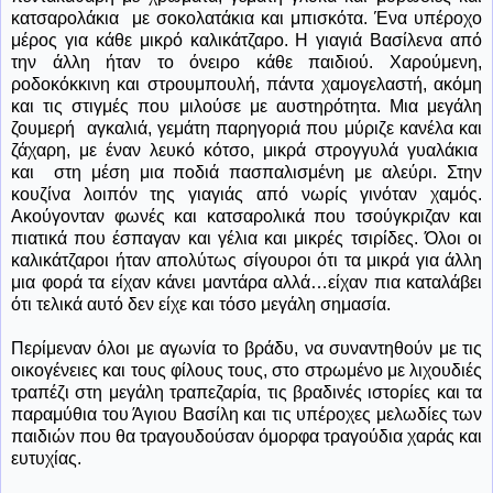
κατσαρολάκια
με σοκολατάκια και μπισκότα. Ένα υπέροχο
μέρος για κάθε μικρό καλικάτζαρο. Η γιαγιά Βασίλενα από
την άλλη ήταν το όνειρο κάθε παιδιού. Χαρούμενη,
ροδοκόκκινη και στρουμπουλή, πάντα χαμογελαστή, ακόμη
και τις στιγμές που μιλούσε με αυστηρότητα. Μια μεγάλη
ζουμερή
αγκαλιά, γεμάτη παρηγοριά που μύριζε κανέλα και
ζάχαρη, με έναν λευκό κότσο, μικρά στρογγυλά γυαλάκια
και
στη μέση μια ποδιά πασπαλισμένη με αλεύρι. Στην
κουζίνα λοιπόν της γιαγιάς από νωρίς γινόταν χαμός.
Ακούγονταν φωνές και κατσαρολικά που τσούγκριζαν και
πιατικά που έσπαγαν και γέλια και μικρές τσιρίδες. Όλοι οι
καλικάτζαροι ήταν απολύτως σίγουροι ότι τα μικρά για άλλη
μια φορά τα είχαν κάνει μαντάρα αλλά…είχαν πια καταλάβει
ότι τελικά αυτό δεν είχε και τόσο μεγάλη σημασία.
Περίμεναν όλοι με αγωνία το βράδυ, να συναντηθούν με τις
οικογένειες και τους φίλους τους, στο στρωμένο με λιχουδιές
τραπέζι στη μεγάλη τραπεζαρία, τις βραδινές ιστορίες και τα
παραμύθια του Άγιου Βασίλη και τις υπέροχες μελωδίες των
παιδιών που θα τραγουδούσαν όμορφα τραγούδια χαράς και
ευτυχίας.