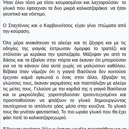
Ήταν όλοι τόσο μα τόσο κουρασμένοι και λαχταρούσαν
το
γλυκό που έφτιαχναν τα δυο μικρά καλικατζαράκια
να ήταν
γευστικό και νόστιμο.
Ο Σταχτένιος και ο Καρβουνίτσος είχαν γίνει πτώματα από
την κούραση.
Όλη μέρα ανακάτευαν το αλεύρι και τη ζάχαρη και με τις
οδηγίες της γιαγιάς έστρωσαν όμορφα το τραπέζι και
στόλισαν με κεράκια την τραπεζαρία. Μάζεψαν γκι από το
δάσος και τα έβαλαν στην πόρτα και έκαναν ότι μπορούσαν
για να τα κάνουν όλα αυτά χωρίς να μαλώσουν καθόλου.
Βέβαια όταν νόμιζαν ότι η γιαγιά Βασίλενα δεν κοιτούσε
έριχναν καμιά αγκωνιά ο ένας στον άλλο, έβγαζαν τις
γλώσσες τους, έκαναν γκριμάτσες και πασπάλιζαν με αλεύρι
τις μύτες τους. Γελούσε με την καρδιά της η γιαγιά Βασίλενα
και οι μικρούληδες χοροπηδούσαν τρισευτυχισμένοι και
προσπαθούσαν να φτιάξουν το γλυκό δημιουργώντας
ταυτόχρονα το απόλυτο χάος μέσα στην κουζίνα. Το γλυκό
τους θα γινόταν φανταστικό. Το πιο ωραίο γλυκό που θα έχει
φάει ποτέ το καλικατζαροχωριό.