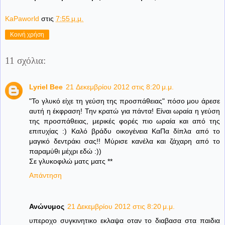
KaPaworld
στις
7:55 μ.μ.
Κοινή χρήση
11 σχόλια:
Lyriel Bee
21 Δεκεμβρίου 2012 στις 8:20 μ.μ.
"Το γλυκό είχε τη γεύση της προσπάθειας" πόσο μου άρεσε
αυτή η έκφραση! Την κρατώ για πάντα! Είναι ωραία η γεύση
της προσπάθειας, μερικές φορές πιο ωραία και από της
επιτυχίας :) Καλό βράδυ οικογένεια ΚαΠα δίπλα από το
μαγικό δεντράκι σας!! Μύρισε κανέλα και ζάχαρη από το
παραμύθι μέχρι εδώ :))
Σε γλυκοφιλώ ματς ματς **
Απάντηση
Ανώνυμος
21 Δεκεμβρίου 2012 στις 8:20 μ.μ.
υπεροχο συγκινητικο εκλαψα οταν το διαβασα στα παιδια