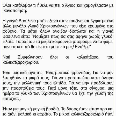
Όλοι κατάλαβαν τι ήθελε να πει ο Άγιος και χαμογέλασαν με
ικανοποίηση.
Η γιαγιά Βασίλενα μπήκε ξανά στην κουζίνα και βγήκε με ένα
άλλο μεγάλο γλυκό Χριστουγέννων που είχε κρυμμένο στο
φούρνο. Τα μάτια όλων άνοιξαν διάπλατα και η γιαγιά
Βασίλενα είπε: "Νομίζατε πως θα σας άφηνα χωρίς γλυκό;
Ελάτε. Τώρα που τα μικρά κοιμούνται μπορούμε να το φάμε,
μόνο που αυτό θα είναι το μυστικό μας! Εντάξει;"
Ναι! Συμφώνησαν όλοι οι καλικάτζαροι του
καλικατζαροχωριού.
Ένα μυστικό αγάπης. Ένα μυστικό φροντίδας. Για να μην
λυπηθούν τα μικρά τους. Για να προστατεύσουν τα όνειρα
τους, την μελλοντική τους ελπίδα. Για να μην προδώσουν
την προσπάθεια τους. Γιατί μόνο τότε, στα σίγουρα, μια
ημέρα το γλυκό των Χριστουγέννων θα έχει την γεύση της
επιτυχίας.
Ήταν μια μαγική μαγική βραδιά. Το δάσος ήταν κάτασπρο και
το χιόνι μαλακό κι αφράτο. Το μικρό καλικατζαροχωριό ήταν