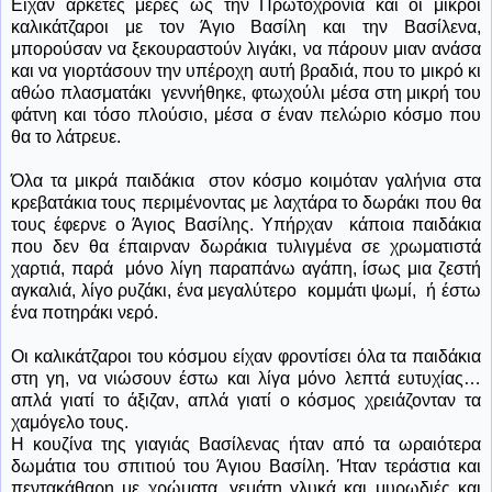
Είχαν αρκετές μέρες ως την Πρωτοχρονιά και οι μικροί
καλικάτζαροι με τον Άγιο Βασίλη και την Βασίλενα,
μπορούσαν να ξεκουραστούν λιγάκι, να πάρουν μιαν ανάσα
και να γιορτάσουν την υπέροχη αυτή βραδιά, που το μικρό κι
αθώο πλασματάκι
γεννήθηκε, φτωχούλι μέσα στη μικρή του
φάτνη και τόσο πλούσιο, μέσα σ έναν πελώριο κόσμο που
θα το λάτρευε.
Όλα τα μικρά παιδάκια
στον κόσμο κοιμόταν γαλήνια στα
κρεβατάκια τους περιμένοντας με λαχτάρα το δωράκι που θα
τους έφερνε ο Άγιος Βασίλης. Υπήρχαν
κάποια παιδάκια
που δεν θα έπαιρναν δωράκια τυλιγμένα σε χρωματιστά
χαρτιά, παρά
μόνο λίγη παραπάνω αγάπη, ίσως μια ζεστή
αγκαλιά, λίγο ρυζάκι, ένα μεγαλύτερο
κομμάτι ψωμί,
ή έστω
ένα ποτηράκι νερό.
Οι καλικάτζαροι του κόσμου είχαν φροντίσει όλα τα παιδάκια
στη γη, να νιώσουν έστω και λίγα μόνο λεπτά ευτυχίας…
απλά γιατί το άξιζαν, απλά γιατί ο κόσμος χρειάζονταν τα
χαμόγελο τους.
Η κουζίνα της γιαγιάς Βασίλενας ήταν από τα ωραιότερα
δωμάτια του σπιτιού του Άγιου Βασίλη. Ήταν τεράστια και
πεντακάθαρη με χρώματα, γεμάτη γλυκά και μυρωδιές και