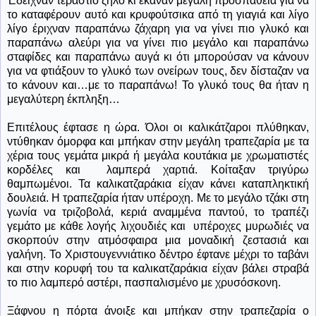
Έδειχναν τεράστιο ζήλο κι έκαναν μεγάλη προσπάθεια για να
το καταφέρουν αυτό και κρυφούτσικα από τη γιαγιά και λίγο
λίγο έριχναν παραπάνω ζάχαρη για να γίνει πιο γλυκό και
παραπάνω αλεύρι για να γίνει πιο μεγάλο και παραπάνω
σταφίδες και παραπάνω αυγά κι ότι μπορούσαν να κάνουν
για να φτιάξουν το γλυκό των ονείρων τους, δεν δίσταζαν να
το κάνουν και…με το παραπάνω! Το γλυκό τους θα ήταν η
μεγαλύτερη έκπληξη…
Επιτέλους έφτασε η ώρα. Όλοι οι καλικάτζαροι πλύθηκαν,
ντύθηκαν όμορφα και μπήκαν στην μεγάλη τραπεζαρία με τα
χέρια τους γεμάτα μικρά ή μεγάλα κουτάκια με χρωματιστές
κορδέλες και
λαμπερά χαρτιά. Κοίταξαν τριγύρω
θαμπωμένοι. Τα καλικατζαράκια είχαν κάνει καταπληκτική
δουλειά. Η τραπεζαρία ήταν υπέροχη. Με το μεγάλο τζάκι στη
γωνία να τριζοβολά, κεριά αναμμένα παντού, το τραπέζι
γεμάτο με κάθε λογής λιχουδιές και
υπέροχες μυρωδιές να
σκορπούν στην ατμόσφαιρα μια μοναδική ζεστασιά και
γαλήνη. Το Χριστουγεννιάτικο δέντρο έφτανε μέχρι το ταβάνι
και στην κορυφή του τα καλικατζαράκια είχαν βάλει στραβά
το πιο λαμπερό αστέρι, πασπαλισμένο με χρυσόσκονη.
Ξάφνου η πόρτα άνοιξε και μπήκαν στην τραπεζαρία ο