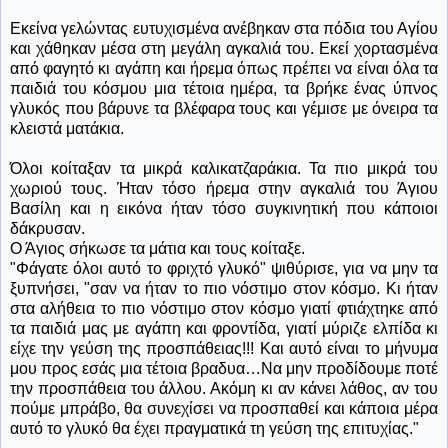
Εκείνα γελώντας ευτυχισμένα ανέβηκαν στα πόδια του Αγίου
και χάθηκαν μέσα στη μεγάλη αγκαλιά του. Εκεί χορτασμένα
από φαγητό κι αγάπη και ήρεμα όπως πρέπει να είναι όλα τα
παιδιά του κόσμου μια τέτοια ημέρα, τα βρήκε ένας ύπνος
γλυκός που βάρυνε τα βλέφαρα τους και γέμισε με όνειρα τα
κλειστά ματάκια.
Όλοι κοίταξαν τα μικρά καλικατζαράκια. Τα πιο μικρά του
χωριού τους. Ήταν τόσο ήρεμα στην αγκαλιά του Άγιου
Βασίλη και η εικόνα ήταν τόσο συγκινητική που κάποιοι
δάκρυσαν.
Ο Άγιος σήκωσε τα μάτια και τους κοίταξε.
"Φάγατε όλοι αυτό το φριχτό γλυκό" ψιθύρισε, για να μην τα
ξυπνήσει, "σαν να ήταν το πιο νόστιμο στον κόσμο. Κι ήταν
στα αλήθεια το πιο νόστιμο στον κόσμο γιατί φτιάχτηκε από
τα παιδιά μας με αγάπη και φροντίδα, γιατί μύριζε ελπίδα κι
είχε την γεύση της προσπάθειας!!! Και αυτό είναι το μήνυμα
μου προς εσάς μια τέτοια βραδυα…Να μην προδίδουμε ποτέ
την προσπάθεια του άλλου. Ακόμη κι αν κάνει λάθος, αν του
πούμε μπράβο, θα συνεχίσει να προσπαθεί και κάποια μέρα
αυτό το γλυκό θα έχει πραγματικά τη γεύση της επιτυχίας."