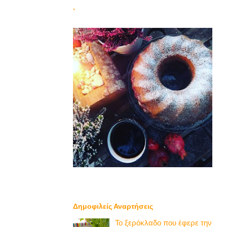
`
Δημοφιλείς Αναρτήσεις
Το ξερόκλαδο που έφερε την