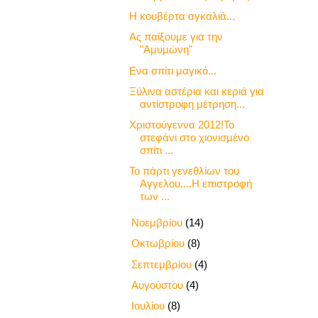
Η κουβέρτα αγκαλιά...
Ας παίξουμε για την
"Αμυμώνη"
Ενα σπίτι μαγικό...
Ξύλινα αστέρια και κεριά για
αντίστροφη μέτρηση...
Χριστούγεννα 2012!Το
στεφάνι στο χιονισμένο
σπίτι ...
Το πάρτι γενεθλίων του
Αγγελου....Η επιστροφή
των ...
►
Νοεμβρίου
(14)
►
Οκτωβρίου
(8)
►
Σεπτεμβρίου
(4)
►
Αυγούστου
(4)
►
Ιουλίου
(8)