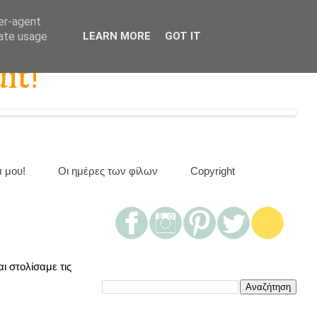
ser-agent
rate usage
LEARN MORE
GOT IT
it!
α μου!
Οι ημέρες των φίλων
Copyright
ι στολίσαμε τις