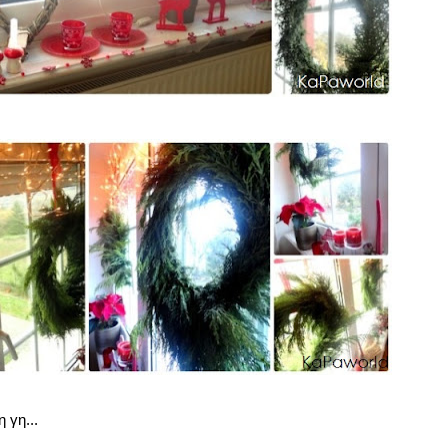
 γη...