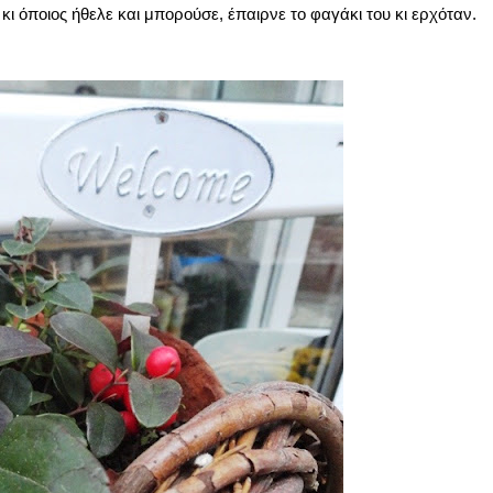
κι όποιος ήθελε και μπορούσε, έπαιρνε το φαγάκι του κι ερχόταν.