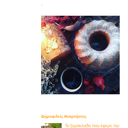
`
Δημοφιλείς Αναρτήσεις
Το ξερόκλαδο που έφερε την