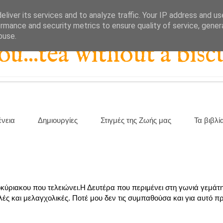
liver its services and to analyze traffic. Your IP address and u
rmance and security metrics to ensure quality of service, gene
buse.
...tea without a biscu
ένεια
Δημιουργίες
Στιγμές της Ζωής μας
Τα βιβλί
κύριακου που τελειώνει.Η Δευτέρα που περιμένει στη γωνιά γεμάτ
ηλές και μελαγχολικές. Ποτέ μου δεν τις συμπαθούσα και για αυτό