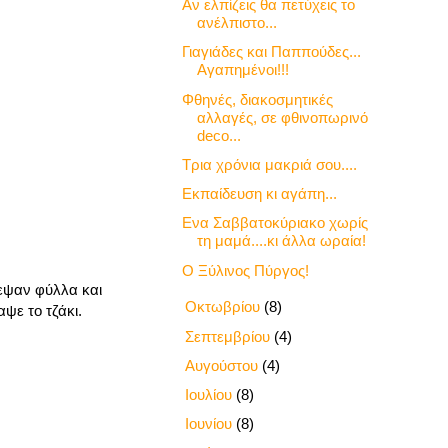
Αν ελπίζεις θα πετύχεις το
ανέλπιστο...
Γιαγιάδες και Παππούδες...
Αγαπημένοι!!!
Φθηνές, διακοσμητικές
αλλαγές, σε φθινοπωρινό
deco...
Τρια χρόνια μακριά σου....
Εκπαίδευση κι αγάπη...
Ενα Σαββατοκύριακο χωρίς
τη μαμά....κι άλλα ωραία!
Ο Ξύλινος Πύργος!
ζεψαν φύλλα και
►
Οκτωβρίου
(8)
ψε το τζάκι.
►
Σεπτεμβρίου
(4)
►
Αυγούστου
(4)
►
Ιουλίου
(8)
►
Ιουνίου
(8)