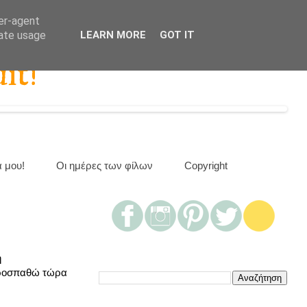
ser-agent
rate usage
LEARN MORE
GOT IT
it!
α μου!
Οι ημέρες των φίλων
Copyright
η
 προσπαθώ τώρα