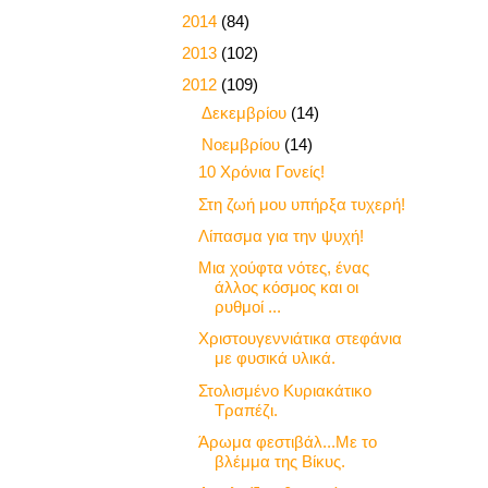
►
2014
(84)
►
2013
(102)
▼
2012
(109)
►
Δεκεμβρίου
(14)
▼
Νοεμβρίου
(14)
10 Χρόνια Γονείς!
Στη ζωή μου υπήρξα τυχερή!
Λίπασμα για την ψυχή!
Μια χούφτα νότες, ένας
άλλος κόσμος και οι
ρυθμοί ...
Χριστουγεννιάτικα στεφάνια
με φυσικά υλικά.
Στολισμένο Κυριακάτικο
Τραπέζι.
Άρωμα φεστιβάλ...Με το
βλέμμα της Βίκυς.