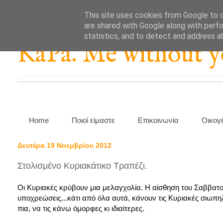
This site uses cookies from Google to de
are shared with Google along with perfo
statistics, and to detect and address a
KaPa. Me without you
Home
Ποιοί είμαστε
Επικοινωνία
Οικογ
Δευτέρα 19 Νοεμβρίου 2012
Στολισμένο Κυριακάτικο Τραπέζι.
Οι Κυριακές κρύβουν μια μελαγχολία. Η αίσθηση του Σαββατο
υποχρεώσεις...κάτι από όλα αυτά, κάνουν τις Κυριακές σιωπ
πια, να τις κάνω όμορφες κι ιδιαίτερες.