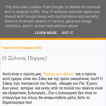
This site uses cookies from Google to deliver its services
KaPa. Me without you...tea
and to analyze traffic. Your IP address and user-agent are
shared with Google along with performance and security
without a biscuit!
metrics to ensure quality of service, generate usage
statistics, and to detect and address abuse.
LEARN MORE
GOT IT
▼
Παρασκευή 2 Νοεμβρίου 2012
Ο Ξύλινος Πύργος!
Αυτή είναι η πρώτη μας
"Ημέρα των φίλων"
και η πρώτη
αυτή ημέρα είναι του Σάκη και της τρελο οικογένειας του!!! Ο
Σάκης έχει παντρευτεί την Λευκή, αδερφή του Πα. Έχουν
δυο γιους αστέρια και εκτός από τα πολλά του ταλέντα είναι
και εξαιρετικός ξυλουργός...Όχι η ξυλουργική δεν είναι το
επάγγελμα του όπως θα αναρωτηθείτε μόλις δείτε το
δημιούργημα του!