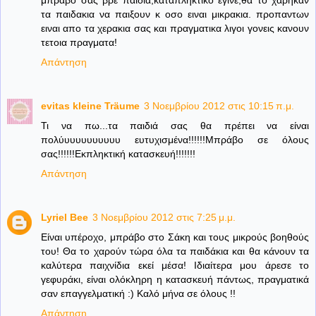
μπραβο σας βρε παιδια,καταπληκτικο εγινε,θα το χαρηκαν
τα παιδακια να παιξουν κ οσο ειναι μικρακια. προπαντων
ειναι απο τα χερακια σας και πραγματικα λιγοι γονεις κανουν
τετοια πραγματα!
Απάντηση
evitas kleine Träume
3 Νοεμβρίου 2012 στις 10:15 π.μ.
Τι να πω...τα παιδιά σας θα πρέπει να είναι
πολύυυυυυυυυυυ ευτυχισμένα!!!!!!Μπράβο σε όλους
σας!!!!!!Εκπληκτική κατασκευή!!!!!!!
Απάντηση
Lyriel Bee
3 Νοεμβρίου 2012 στις 7:25 μ.μ.
Είναι υπέροχο, μπράβο στο Σάκη και τους μικρούς βοηθούς
του! Θα το χαρούν τώρα όλα τα παιδάκια και θα κάνουν τα
καλύτερα παιχνίδια εκεί μέσα! Ιδιαίτερα μου άρεσε το
γεφυράκι, είναι ολόκληρη η κατασκευή πάντως, πραγματικά
σαν επαγγελματική :) Καλό μήνα σε όλους !!
Απάντηση