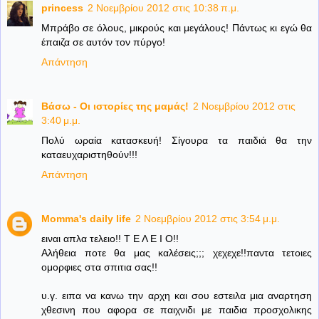
princess
2 Νοεμβρίου 2012 στις 10:38 π.μ.
Μπράβο σε όλους, μικρούς και μεγάλους! Πάντως κι εγώ θα
έπαιζα σε αυτόν τον πύργο!
Απάντηση
Βάσω - Οι ιστορίες της μαμάς!
2 Νοεμβρίου 2012 στις
3:40 μ.μ.
Πολύ ωραία κατασκευή! Σίγουρα τα παιδιά θα την
καταευχαριστηθούν!!!
Απάντηση
Momma's daily life
2 Νοεμβρίου 2012 στις 3:54 μ.μ.
ειναι απλα τελειο!! Τ Ε Λ Ε Ι Ο!!
Αλήθεια ποτε θα μας καλέσεις;;; χεχεχε!!παντα τετοιες
ομορφιες στα σπιτια σας!!
υ.γ. ειπα να κανω την αρχη και σου εστειλα μια αναρτηση
χθεσινη που αφορα σε παιχνιδι με παιδια προσχολικης