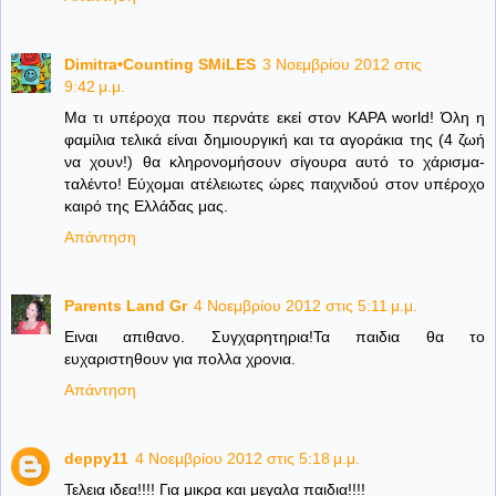
Dimitra•Counting SΜiLES
3 Νοεμβρίου 2012 στις
9:42 μ.μ.
Μα τι υπέροχα που περνάτε εκεί στον KAPA world! Όλη η
φαμίλια τελικά είναι δημιουργική και τα αγοράκια της (4 ζωή
να χουν!) θα κληρονομήσουν σίγουρα αυτό το χάρισμα-
ταλέντο! Εύχομαι ατέλειωτες ώρες παιχνιδού στον υπέροχο
καιρό της Ελλάδας μας.
Απάντηση
Parents Land Gr
4 Νοεμβρίου 2012 στις 5:11 μ.μ.
Ειναι απιθανο. Συγχαρητηρια!Τα παιδια θα το
ευχαριστηθουν για πολλα χρονια.
Απάντηση
deppy11
4 Νοεμβρίου 2012 στις 5:18 μ.μ.
Τελεια ιδεα!!!! Για μικρα και μεγαλα παιδια!!!!