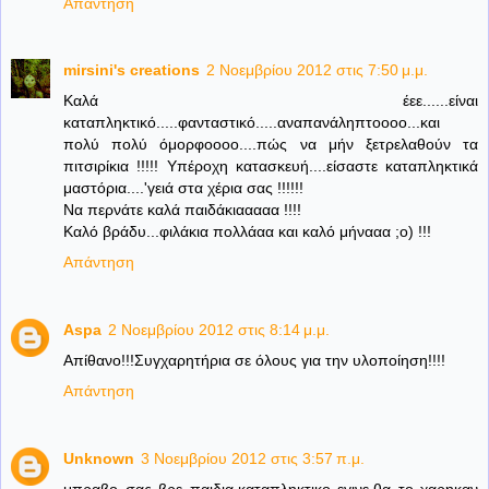
Απάντηση
mirsini's creations
2 Νοεμβρίου 2012 στις 7:50 μ.μ.
Καλά έεε......είναι
καταπληκτικό.....φανταστικό.....αναπανάληπτοοοο...και
πολύ πολύ όμορφοοοο....πώς να μήν ξετρελαθούν τα
πιτσιρίκια !!!!! Υπέροχη κατασκευή....είσαστε καταπληκτικά
μαστόρια....'γειά στα χέρια σας !!!!!!
Να περνάτε καλά παιδάκιααααα !!!!
Καλό βράδυ...φιλάκια πολλάαα και καλό μήνααα ;ο) !!!
Απάντηση
Aspa
2 Νοεμβρίου 2012 στις 8:14 μ.μ.
Απίθανο!!!Συγχαρητήρια σε όλους για την υλοποίηση!!!!
Απάντηση
Unknown
3 Νοεμβρίου 2012 στις 3:57 π.μ.