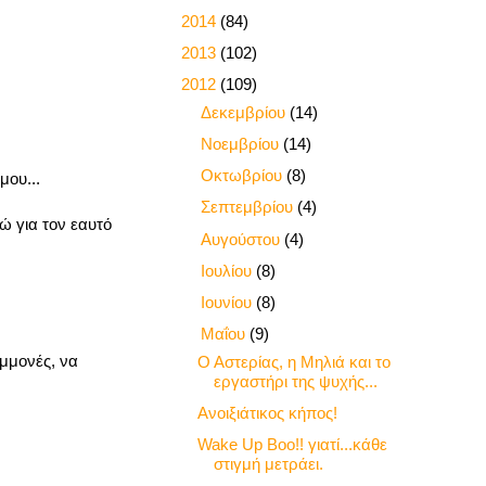
►
2014
(84)
►
2013
(102)
▼
2012
(109)
►
Δεκεμβρίου
(14)
►
Νοεμβρίου
(14)
►
Οκτωβρίου
(8)
μου...
►
Σεπτεμβρίου
(4)
ώ για τον εαυτό
►
Αυγούστου
(4)
►
Ιουλίου
(8)
►
Ιουνίου
(8)
▼
Μαΐου
(9)
μμονές, να
Ο Αστερίας, η Μηλιά και το
εργαστήρι της ψυχής...
Ανοιξιάτικος κήπος!
Wake Up Boo!! γιατί...κάθε
στιγμή μετράει.