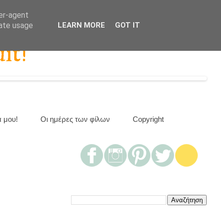
ser-agent
rate usage
LEARN MORE
GOT IT
it!
α μου!
Οι ημέρες των φίλων
Copyright