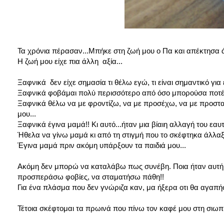
Τα χρόνια πέρασαν...Μπήκε στη ζωή μου ο Πα και απέκτησα άλ
Η ζωή μου είχε πια άλλη αξία...
Ξαφνικά δεν είχε σημασία τι θέλω εγώ, τι είναι σημαντικό για ε
Ξαφνικά φοβάμαι πολύ περισσότερο από όσο μπορούσα ποτέ ν
Ξαφνικά θέλω να με φροντίζω, να με προσέχω, να με προστατε
μου...
Ξαφνικά έγινα μαμά!! Κι αυτό...ήταν μια βίαιη αλλαγή του εαυ
Ήθελα να γίνω μαμά κι από τη στιγμή που το σκέφτηκα άλλαξ
Έγινα μαμά πριν ακόμη υπάρξουν τα παιδιά μου...
Ακόμη δεν μπορώ να καταλάβω πως συνέβη. Ποια ήταν αυτή 
προσπεράσω φοβίες, να σταματήσω πάθη!!
Για ένα πλάσμα που δεν γνώριζα καν, μα ήξερα οτι θα αγαπή
Τέτοια σκέφτομαι τα πρωινά που πίνω τον καφέ μου στη σιωπ