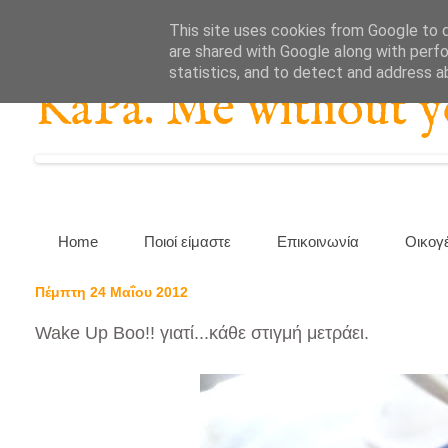
This site uses cookies from Google to de
are shared with Google along with perfo
statistics, and to detect and address a
KaPa. Me without you
Home
Ποιοί είμαστε
Επικοινωνία
Οικογ
Πέμπτη 24 Μαΐου 2012
Wake Up Boo!! γιατί...κάθε στιγμή μετράει.