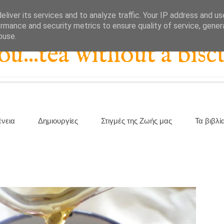
liver its services and to analyze traffic. Your IP address and u
rmance and security metrics to ensure quality of service, gene
buse.
...tea without a biscu
ένεια
Δημιουργίες
Στιγμές της Ζωής μας
Τα βιβλί