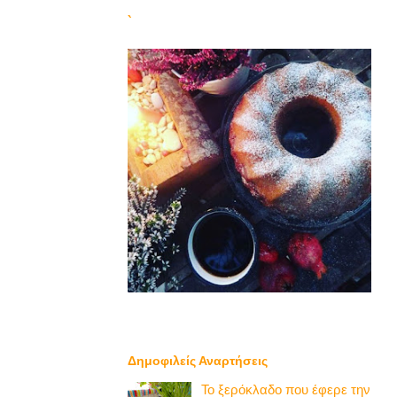
`
Δημοφιλείς Αναρτήσεις
Το ξερόκλαδο που έφερε την