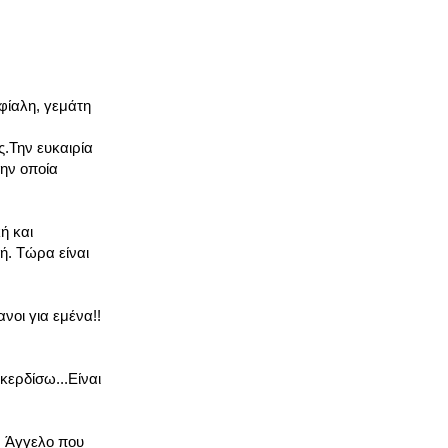
φίαλη, γεμάτη
ς.Την ευκαιρία
την οποία
ή και
ή. Τώρα είναι
νοι για εμένα!!
κερδίσω...Είναι
ν Άγγελο που