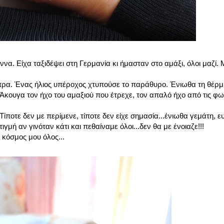
ννα. Είχα ταξιδέψει στη Γερμανία κι ήμασταν στο αμάξι, όλοι μαζί
πρα. Ένας ήλιος υπέροχος χτυπούσε το παράθυρο. Ένιωθα τη θέρμη
Άκουγα τον ήχο του αμαξιού που έτρεχε, τον απαλό ήχο από τις φων
Τίποτε δεν με περίμενε, τίποτε δεν είχε σημασία...ένιωθα γεμάτη, ε
γμή αν γινόταν κάτι και πεθαίναμε όλοι...δεν θα με ένοιαζε!!!
ο κόσμος μου όλος...