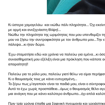
Κι ύστερα χαμογελάω και νιώθω πάλι πληρότητα... Όχι εκείνη
με ορμή και ανεξιχνίαστη θλίψη!...
Νιώθω την πληρότητα της ωριμότητας που μου υπενθυμίζει την
μου να ζήσω την συντροφικότητα με τον άνθρωπο μου...Την ευ
πάλεψα...κι ήταν δώρο.
Έχω σταματήσει εδώ και χρόνια να παλεύω για εμένα...κι όσο 
συναισθηματική μου εξέλιξη είναι μια πρόκληση που κάποτε αφ
απαραίτητη!!
Παλεύω για το ρόλο μου, παλεύω γιατί θέλω να είμαι περήφανη 
Κι ο θαυμασμός τους με κάνει ευτυχισμένη...
Το ξέρω πως μ'αγαπούν είναι τα παιδιά μου, είναι ο σύντροφος
Αυτό το έχω χωρίς προσπάθεια...όμως ο θαυμασμός θέλει αγών
μια ανάγκη που με κάνει καλύτερο άνθρωπο...όχι απλά καλύτ
Πριν τρία χρόνια έπαθα μια ξαφνική πνευμονία και χρειάστηκ