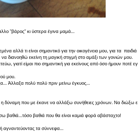
λο "βάρος" κι ύστερα έγινα μαμά...
μένα αλλά τι είναι σημαντικό για την οικογένεια μου, για τα παιδιά 
α διανοηθώ εκείνη τη μαγική στιγμή στο αμάξι των γονιών μου.
ύω, γιατί είμαι πιο σημαντική για εκείνους από όσο ήμουν ποτέ εγ
τού μου.
α... Άλλαξα πολύ πολύ πριν μείνω έγκυος...
η δύναμη που με έκανε να αλλάξω συνήθειες χρόνων. Να διώξω ε
σω βαθιά...τόσο βαθιά που θα είναι καμιά φορά αβάσταχτο!
ή αγναντεύοντας τα σύννεφα...