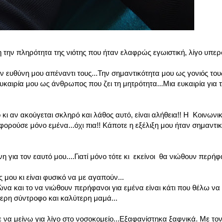
 την πληρότητα της νιότης που ήταν ελαφρώς εγωιστική, λίγο υπερ
 ευθύνη μου απέναντι τους...Την σημαντικότητα μου ως γονιός του
καιρία μου ως άνθρωπος που ζει τη μητρότητα...Μια ευκαιρία για 
κι αν ακούγεται σκληρό και λάθος αυτό, είναι αλήθεια!! Η Κοινωνικ
ορούσε μόνο εμένα...όχι πια!! Κάποτε η εξέλιξη μου ήταν σημαντικ
για τον εαυτό μου....Γιατί μόνο τότε κι εκείνοι θα νιώθουν περήφα
 μου κι είναι φυσικό να με αγαπούν...
α και το να νιώθουν περήφανοι για εμένα είναι κάτι που θέλω να 
ερη σύντροφο και καλύτερη μαμά...
ε να μείνω για λίγο στο νοσοκομείο...Εξαφανίστηκα ξαφνικά. Με το