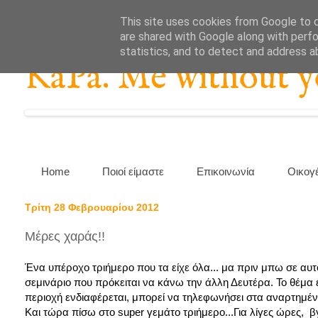
This site uses cookies from Google to de
are shared with Google along with perfo
statistics, and to detect and address a
KaPa. Me without you
Home
Ποιοί είμαστε
Επικοινωνία
Οικογ
Τρίτη 28 Φεβρουαρίου 2012
Μέρες χαράς!!
Ένα υπέροχο τριήμερο που τα είχε όλα... μα πριν μπω σε αυτό
σεμινάριο που πρόκειται να κάνω την άλλη Δευτέρα. Το θέμα ε
περιοχή ενδιαφέρεται, μπορεί να τηλεφωνήσει στα αναρτημέ
Και τώρα πίσω στο super γεμάτο τριήμερο...Για λίγες ώρες, 