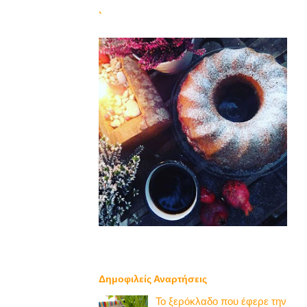
`
Δημοφιλείς Αναρτήσεις
Το ξερόκλαδο που έφερε την