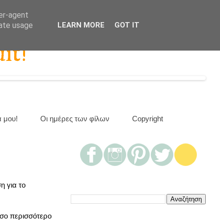
ser-agent
rate usage
LEARN MORE
GOT IT
it!
α μου!
Οι ημέρες των φίλων
Copyright
η για το
όσο περισσότερο