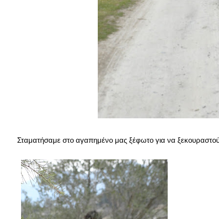
Σταματήσαμε στο αγαπημένο μας ξέφωτο για να ξεκουραστούμ