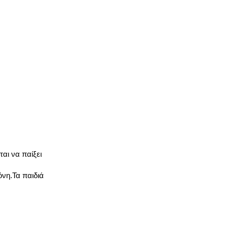
αι να παίξει
όνη.Τα παιδιά