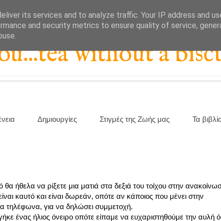
liver its services and to analyze traffic. Your IP address and u
rmance and security metrics to ensure quality of service, gene
buse.
...tea without a biscu
ένεια
Δημιουργίες
Στιγμές της Ζωής μας
Τα βιβλί
 θα ήθελα να ρίξετε μια ματιά στα δεξιά του τοίχου στην ανακοίνωσ
ίναι καυτό και είναι δωρεάν, οπότε αν κάποιος που μένει στην
να τηλέφωνα, για να δηλώσει συμμετοχή.
βγήκε ένας ήλιος όνειρο οπότε είπαμε να ευχαριστηθούμε την αυλή 