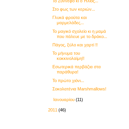
Το Σύννεφο κι ο Ήλιος...
Στο φως των κεριών...
Γλυκά φρούτα και
μαρμελάδες...
Το μαγικό σχολείο κι η μαμά
που πάλευε με το δράκο...
Πάγος, ξύλο και χαρτί !!
Το μήνυμα του
κοκκινολαίμη!!
Εσωτερικά περβάζια στα
παράθυρα!
Το πρώτο χιόνι...
Σοκολατένια Marshmallows!
►
Ιανουαρίου
(11)
►
2011
(46)