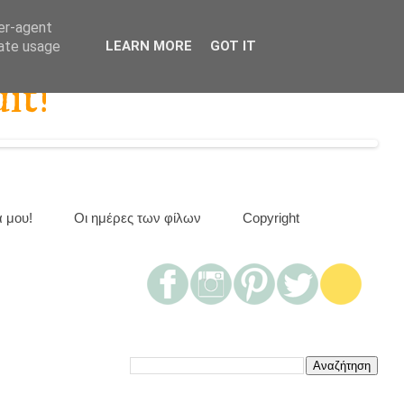
ser-agent
rate usage
LEARN MORE
GOT IT
it!
α μου!
Οι ημέρες των φίλων
Copyright