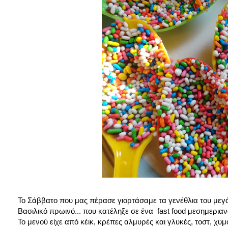
Το Σάββατο που μας πέρασε γιορτάσαμε τα γενέθλια του μεγάλ
Βασιλικό πρωινό... που κατέληξε σε ένα fast food μεσημεριαν
Το μενού είχε από κέικ, κρέπες αλμυρές και γλυκές, τοστ, χυμ