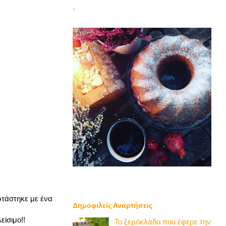
`
ρτάστηκε με ένα
Δημοφιλείς Αναρτήσεις
είσιμο!!
Το ξερόκλαδο που έφερε την