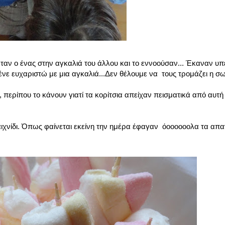
αν ο ένας στην αγκαλιά του άλλου και το εννοούσαν... Έκαναν υπ
ένε ευχαριστώ με μια αγκαλιά...Δεν θέλουμε να τους τρομάζει η σ
ερίπου το κάνουν γιατί τα κορίτσια απείχαν πεισματικά από αυτή τ
αιχνίδι. Όπως φαίνεται εκείνη την ημέρα έφαγαν όοοοοοολα τα απα