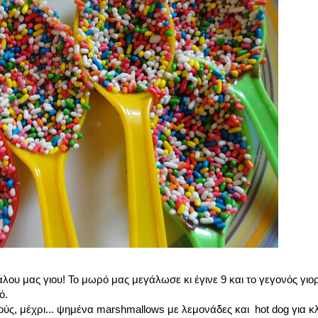
ου μας γιου! Το μωρό μας μεγάλωσε κι έγινε 9 και το γεγονός γιο
ό.
ούς, μέχρι... ψημένα marshmallows με λεμονάδες και hot dog για κλ