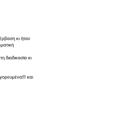
έρβαση κι ήταν
ωματική
η διαδικασία κι
γορευμένα!!! και