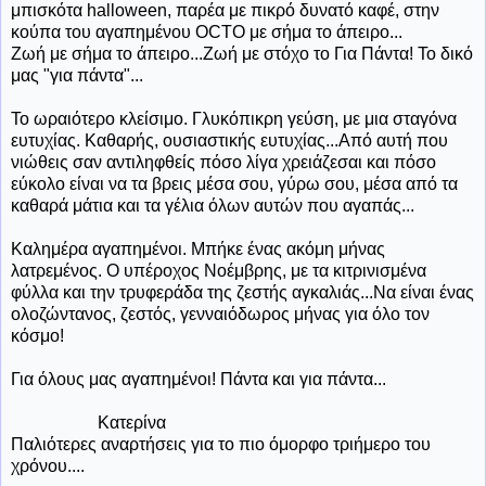
μπισκότα halloween, παρέα με πικρό δυνατό καφέ, στην
κούπα του αγαπημένου OCTO με σήμα το άπειρο...
Ζωή με σήμα το άπειρο...Ζωή με στόχο το Για Πάντα! Το δικό
μας "για πάντα"...
Το ωραιότερο κλείσιμο. Γλυκόπικρη γεύση, με μια σταγόνα
ευτυχίας. Καθαρής, ουσιαστικής ευτυχίας...Από αυτή που
νιώθεις σαν αντιληφθείς πόσο λίγα χρειάζεσαι και πόσο
εύκολο είναι να τα βρεις μέσα σου, γύρω σου, μέσα από τα
καθαρά μάτια και τα γέλια όλων αυτών που αγαπάς...
Καλημέρα αγαπημένοι. Μπήκε ένας ακόμη μήνας
λατρεμένος. Ο υπέροχος Νοέμβρης, με τα κιτρινισμένα
φύλλα και την τρυφεράδα της ζεστής αγκαλιάς...Να είναι ένας
ολοζώντανος, ζεστός, γενναιόδωρος μήνας για όλο τον
κόσμο!
Για όλους μας αγαπημένοι! Πάντα και για πάντα...
Κατερίνα
Παλιότερες αναρτήσεις για το πιο όμορφο τριήμερο του
χρόνου....