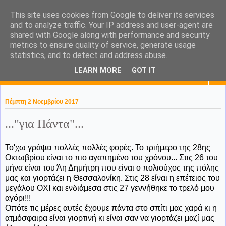
This site uses cookies from Google to deliver its services
KaPa. Me without you...tea
and to analyze traffic. Your IP address and user-agent are
shared with Google along with performance and security
without a biscuit!
metrics to ensure quality of service, generate usage
statistics, and to detect and address abuse.
LEARN MORE
GOT IT
▼
Πέμπτη 2 Νοεμβρίου 2017
..."για Πάντα"...
Το'χω γράψει πολλές πολλές φορές. Το τριήμερο της 28ης
Οκτωβρίου είναι το πιο αγαπημένο του χρόνου... Στις 26 του
μήνα είναι του Άη Δημήτρη που είναι ο πολιούχος της πόλης
μας και γιορτάζει η Θεσσαλονίκη. Στις 28 είναι η επέτειος του
μεγάλου ΟΧΙ και ενδιάμεσα στις 27 γεννήθηκε το τρελό μου
αγόρι!!!
Οπότε τις μέρες αυτές έχουμε πάντα στο σπίτι μας χαρά κι η
ατμόσφαιρα είναι γιορτινή κι είναι σαν να γιορτάζει μαζί μας