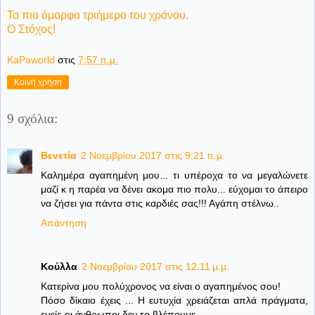
Το πιο όμορφο τριήμερο του χρόνου.
Ο Στόχος!
KaPaworld
στις
7:57 π.μ.
Κοινή χρήση
9 σχόλια:
Βενετία
2 Νοεμβρίου 2017 στις 9:21 π.μ.
Καλημέρα αγαπημένη μου... τι υπέροχα το να μεγαλώνετε
μαζί κ η παρέα να δένει ακομα πιο πολυ... εύχομαι το άπειρο
να ζήσει για πάντα στις καρδιές σας!!! Αγάπη στέλνω..
Απάντηση
Κούλλα
2 Νοεμβρίου 2017 στις 12:11 μ.μ.
Κατερίνα μου πολύχρονος να είναι ο αγαπημένος σου!
Πόσο δίκαιο έχεις ... Η ευτυχία χρειάζεται απλά πράγματα,
εμείς οι άνθρωποι δεν το βλέπουμε.