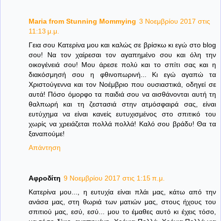
Maria from Stunning Mommying
3 Νοεμβρίου 2017 στις
11:13 μ.μ.
Γεια σου Κατερίνα μου και καλώς σε βρίσκω κι εγώ στο blog
σου! Να τον χαίρεσαι τον αγαπημένο σου και όλη την
οικογένειά σου! Μου άρεσε πολύ και το σπίτι σας και η
διακόσμησή σου η φθινοπωρινή... Κι εγώ αγαπώ τα
Χριστούγεννα και τον Νοέμβριο που ουσιαστικά, οδηγεί σε
αυτά! Πόσο όμορφο τα παιδιά σου να αισθάνονται αυτή τη
θαλπωρή και τη ζεστασιά στην ατμόσφαιρά σας, είναι
ευτύχημα να είναι κανείς ευτυχισμένος στο σπιτικό του
χωρίς να χρειάζεται πολλά πολλά! Καλό σου βράδυ! Θα τα
ξαναπούμε!
Απάντηση
Αφροδίτη
9 Νοεμβρίου 2017 στις 1:15 π.μ.
Κατερίνα μου..., η ευτυχία είναι πλάι μας, κάτω από την
ανάσα μας, στη θωριά των ματιών μας, στους ήχους του
σπιτιού μας, εσύ, εσύ... μου το έμαθες αυτό κι έχεις τόσο,