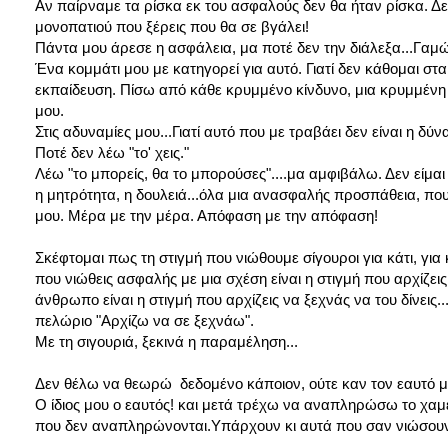
Αν παίρναμε τα ρίσκα εκ του ασφαλούς δεν θα ήταν ρίσκα. Δε
μονοπατιού που ξέρεις που θα σε βγάλει!
Πάντα μου άρεσε η ασφάλεια, μα ποτέ δεν την διάλεξα...Γαμώ
Ένα κομμάτι μου με κατηγορεί για αυτό. Γιατί δεν κάθομαι στα α
εκπαίδευση. Πίσω από κάθε κρυμμένο κίνδυνο, μια κρυμμένη ε
μου.
Στις αδυναμίες μου...Γιατί αυτό που με τραβάει δεν είναι η δ
Ποτέ δεν λέω "το' χεις."
Λέω "το μπορείς, θα το μπορούσες"....μα αμφιβάλω. Δεν είμαι 
η μητρότητα, η δουλειά...όλα μια ανασφαλής προσπάθεια, π
μου. Μέρα με την μέρα. Απόφαση με την απόφαση!
Σκέφτομαι πως τη στιγμή που νιώθουμε σίγουροι για κάτι, για 
που νιώθεις ασφαλής με μια σχέση είναι η στιγμή που αρχίζεις 
άνθρωπο είναι η στιγμή που αρχίζεις να ξεχνάς να του δίνεις.
πελώριο "Αρχίζω να σε ξεχνάω".
Με τη σιγουριά, ξεκινά η παραμέληση...
Δεν θέλω να θεωρώ δεδομένο κάποιον, ούτε καν τον εαυτό μου
Ο ίδιος μου ο εαυτός! και μετά τρέχω να αναπληρώσω το χαμέν
που δεν αναπληρώνονται.Υπάρχουν κι αυτά που σαν νιώσουν π