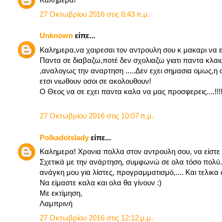
27 Οκτωβρίου 2016 στις 8:43 π.μ.
Unknown
είπε...
Καλημερα,να χαιρεσαι τον αντρουλη σου κ μακαρι να ει
Παντα σε διαβαζω,ποτέ δεν σχολιαζω γιατι παντα κλαι
,αναλογως την αναρτηση .....Δεν εχει σημασια ομως,η ο
ετσι νιωθουν οσοι σε ακολουθουν!
Ο Θεος να σε εχει παντα καλα να μας προσφερεις....!!!!
27 Οκτωβρίου 2016 στις 10:07 π.μ.
Polkadotslady
είπε...
Καλημερα! Χρονια πολλα στον αντρουλη σου, να είστε ό
Σχετικά με την ανάρτηση, συμφωνώ σε ολα τόσο πολύ. Κ
ανάγκη μου για λίστες, προγραμματισμό,.... Και τελικ
Να είμαστε καλα και ολα θα γίνουν :)
Με εκτίμηση,
Λαμπρινή
27 Οκτωβρίου 2016 στις 12:12 μ.μ.