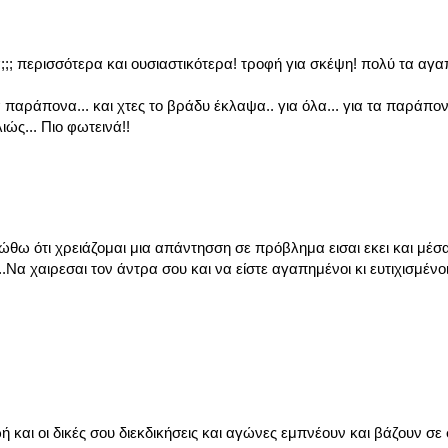
;;; περισσότερα και ουσιαστικότερα! τροφή για σκέψη! πολύ τα αγ
 παράπονα... και χτες το βράδυ έκλαψα.. για όλα... για τα παράπον
ιώς... Πιο φωτεινά!!
ώθω ότι χρειάζομαι μια απάντησση σε πρόβλημα εισαι εκει και μέσ
..Να χαιρεσαι τον άντρα σου και να είστε αγαπημένοι κι ευτιχισμένο
 και οι δικές σου διεκδικήσεις και αγώνες εμπνέουν και βάζουν σε 