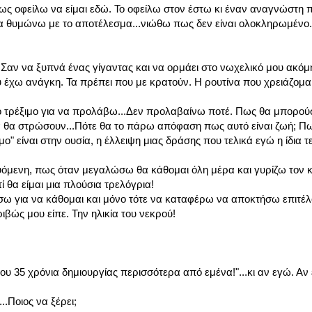
πως οφείλω να είμαι εδώ. Το οφείλω στον έστω κι έναν αναγνώστη 
τα θυμώνω με το αποτέλεσμα...νιώθω πως δεν είναι ολοκληρωμένο.
Σαν να ξυπνά ένας γίγαντας και να ορμάει στο νωχελικό μου ακόμ
υ έχω ανάγκη. Τα πρέπει που με κρατούν. Η ρουτίνα που χρειάζομαι
ι το τρέξιμο για να προλάβω...Δεν προλαβαίνω ποτέ. Πως θα μπορού
λα θα στρώσουν...Πότε θα το πάρω απόφαση πως αυτό είναι ζωή; Π
 είναι στην ουσία, η έλλειψη μιας δράσης που τελικά εγώ η ίδια 
όμενη, πως όταν μεγαλώσω θα κάθομαι όλη μέρα και γυρίζω τον κ
 θα είμαι μια πλούσια τρελόγρια!
 για να κάθομαι και μόνο τότε να καταφέρω να αποκτήσω επιτέλ
ιβώς μου είπε. Την ηλικία του νεκρού!
υ 35 χρόνια δημιουργίας περισσότερα από εμένα!"...κι αν εγώ. Αν
..Ποιος να ξέρει;