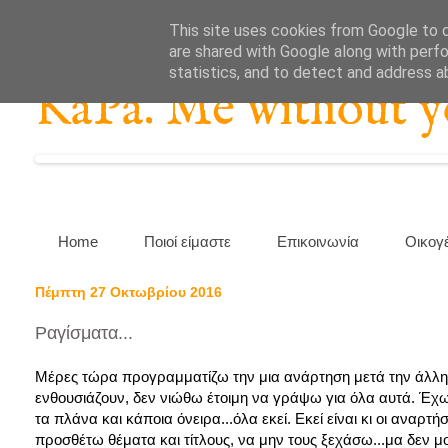
This site uses cookies from Google to de
are shared with Google along with perfo
statistics, and to detect and address a
KaPa. Me without you
Home
Ποιοί είμαστε
Επικοινωνία
Οικογ
Πέμπτη 27 Οκτωβρίου 2016
Ραγίσματα...
Μέρες τώρα προγραμματίζω την μια ανάρτηση μετά την άλλη...Μ
ενθουσιάζουν, δεν νιώθω έτοιμη να γράψω για όλα αυτά. Έχω 
τα πλάνα και κάποια όνειρα...όλα εκεί. Εκεί είναι κι οι αναρ
προσθέτω θέματα και τίτλους, να μην τους ξεχάσω...μα δεν μο