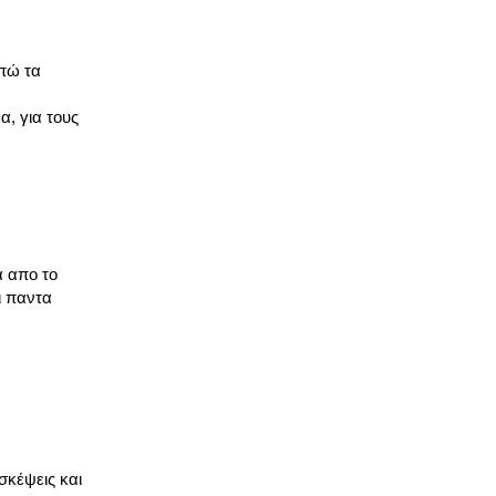
απώ τα
α, για τους
α απο το
ι παντα
σκέψεις και