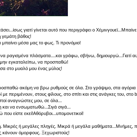
...ίσως γιατί γίνεται αυτό που περιγράφει ο Χέμινγουεϊ...Μπαίνε
η γεμάτη βάθος!
α μπαίνει μέσα μας το φως. Τι προνόμιο!
να ραγισμένα πλάσματα....και γράφω, σβήνω, δημιουργώ...Γιατί 
α μην εγκαταλείπω, να προσπαθώ!
έσα στο μυαλό μου ένας μύλος!
ροσπαθώ ακόμη να βρω ρυθμούς σε όλα. Στο γράψιμο, στα αγόρια μ
με περιμένουν, στους φίλους, στο σπίτι και στις ανάγκες του, στο b
τοί αναγνώστες μου, σε όλα...
αι να ενσωματωθώ...Σιγά σιγά...
 που είστε εκεί!Αθόρυβοι...υπομονετικοί!
η. Μικρές ή μεγάλες πληγές. Μικρά ή μεγάλα μαθήματα...Μνήμες, 
ας κάνουν όμορφους. Ξεχωριστούς!