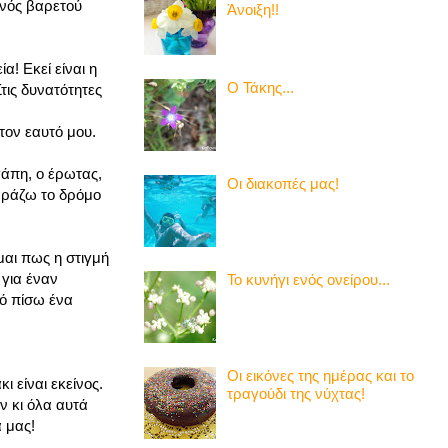
ενός βαρετού
Άνοιξη!!
α! Εκεί είναι η
Ο Τάκης...
τις δυνατότητες
 τον εαυτό μου.
αγάπη, ο έρωτας,
Οι διακοπές μας!
αράζω το δρόμο
μαι πως η στιγμή
 για έναν
Το κυνήγι ενός ονείρου...
πό πίσω ένα
Οι εικόνες της ημέρας και το
 είναι εκείνος.
τραγούδι της νύχτας!
ν κι όλα αυτά
 μας!