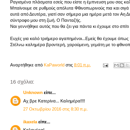
Ραγισμένα πλάσματα εσείς που είστε η έμπνευση μου σας καλ
Μπαίνουμε σε ρυθμούς απόλυτα Φθινοπωρινούς πια και σιγά σι
αυτά από Δευτέρα, γιατί σαν σήμερα μια ημέρα μετά τον Αη Δη
σύντροφο μου στη ζωή. Ο Πανταζής.
Ναι γεννήθηκε αυτός που θα ζει για πάντα κι έχουμε στο σπίτι
Ευχές για καλό τριήμερο αγαπημένοι...Εμείς θα έχουμε όπως
Στέλνω καλημέρα βροντερή, χαρούμενη, γεμάτη με το φθινο
Κατερί
Αναρτήθηκε από
KaPaworld
στις
8:01 π.μ.
16 σχόλια:
Unknown
είπε...
Αχ βρε Κατερίνα... Καλημέρα!!!!
27 Οκτωβρίου 2016 στις 8:30 π.μ.
ikaxela
είπε...
Καλημέρα!