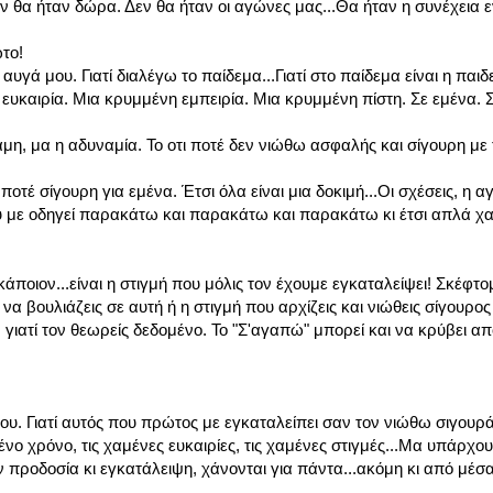
ν θα ήταν δώρα. Δεν θα ήταν οι αγώνες μας...Θα ήταν η συνέχεια 
το!
υγά μου. Γιατί διαλέγω το παίδεμα...Γιατί στο παίδεμα είναι η παιδεί
υκαιρία. Μια κρυμμένη εμπειρία. Μια κρυμμένη πίστη. Σε εμένα. Σ
ύναμη, μα η αδυναμία. Το οτι ποτέ δεν νιώθω ασφαλής και σίγουρη με
ποτέ σίγουρη για εμένα. Έτσι όλα είναι μια δοκιμή...Οι σχέσεις, η 
ου με οδηγεί παρακάτω και παρακάτω και παρακάτω κι έτσι απλά χ
κάποιον...είναι η στιγμή που μόλις τον έχουμε εγκαταλείψει! Σκέφτο
να βουλιάζεις σε αυτή ή η στιγμή που αρχίζεις και νιώθεις σίγουρος
.. γιατί τον θεωρείς δεδομένο. Το "Σ'αγαπώ" μπορεί και να κρύβει α
. Γιατί αυτός που πρώτος με εγκαταλείπει σαν τον νιώθω σιγουράκι
ο χρόνο, τις χαμένες ευκαιρίες, τις χαμένες στιγμές...Μα υπάρχου
ροδοσία κι εγκατάλειψη, χάνονται για πάντα...ακόμη κι από μέσα