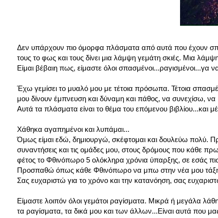
Δεν υπάρχουν πιο όμορφα πλάσματα από αυτά που έχουν σπάσει
τους το φως και τους δίνει μια λάμψη γεμάτη σκιές. Μια λάμψ
Είμαι βέβαιη πως, είμαστε όλοι σπασμένοι...ραγισμένοι...γα ν
Έχω γεμίσει το μυαλό μου με τέτοια πρόσωπα. Τέτοια σπασμέ
μου δίνουν έμπνευση και δύναμη και πάθος, να συνεχίσω, ν
Αυτά τα πλάσματα είναι το θέμα του επόμενου βιβλίου...και μ
Χάθηκα αγαπημένοι και λυπάμαι...
Όμως είμαι εδώ, δημιουργώ, σκέφτομαι και δουλεύω πολύ. Π
συναντήσεις και τις ομάδες μου, στους δρόμους που κάθε πρωί 
φέτος το Φθινόπωρο 5 ολόκληρα χρόνια ύπαρξης, σε εσάς πισ
Προσπαθώ όπως κάθε Φθινόπωρο να μπω στην νέα μου τάξη κ
Σας ευχαριστώ για το χρόνο και την κατανόηση, σας ευχαριστώ
Είμαστε λοιπόν όλοι γεμάτοι ραγίσματα. Μικρά ή μεγάλα λάθ
τα ραγίσματα, τα δικά μου και των άλλων...Είναι αυτά που μ