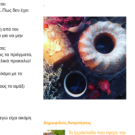
που
`
..Πως δεν έχει
η από τον
 για να μην
σα;
ως τα πράγματα,
τελικά προκαλώ!
όσμο με το
ους το αμάξι
 εγώ είχα ακόμη
Δημοφιλείς Αναρτήσεις
Το ξερόκλαδο που έφερε την