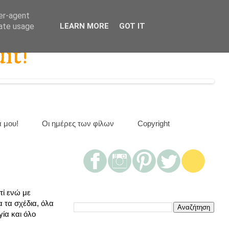
ser-agent
rate usage
LEARN MORE
GOT IT
it!
α μου!
Οι ημέρες των φίλων
Copyright
τί ενώ με
 τα σχέδια, όλα
γία και όλο