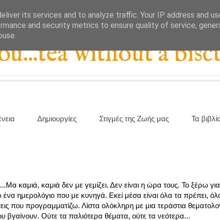
liver its services and to analyze traffic. Your IP address and u
rmance and security metrics to ensure quality of service, gene
buse.
...tea without a biscu
ένεια
Δημιουργίες
Στιγμές της Ζωής μας
Τα βιβλί
α καμιά, καμιά δεν με γεμίζει. Δεν είναι η ώρα τους. Το ξέρω για
ένα ημερολόγιο που με κυνηγά. Εκεί μέσα είναι όλα τα πρέπει, όλα
τήσεις που προγραμματίζω. Λίστα ολόκληρη με μια τεράστια θεματολο
υ βγαίνουν. Ούτε τα παλιότερα θέματα, ούτε τα νεότερα...