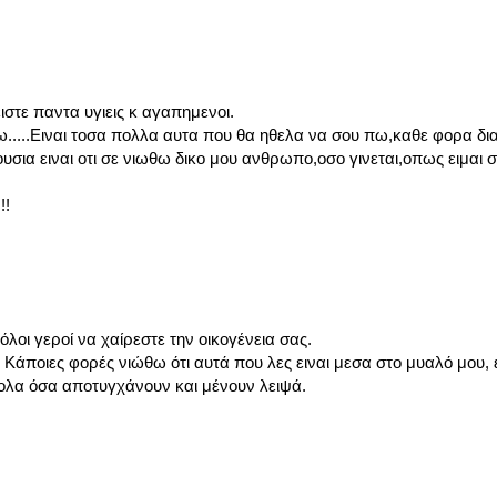
στε παντα υγιεις κ αγαπημενοι.
ω.....Ειναι τοσα πολλα αυτα που θα ηθελα να σου πω,καθε φορα δι
υσια ειναι οτι σε νιωθω δικο μου ανθρωπο,οσο γινεται,οπως ειμαι σ
!!
λοι γεροί να χαίρεστε την οικογένεια σας.
άποιες φορές νιώθω ότι αυτά που λες ειναι μεσα στο μυαλό μου, ε
α ολα όσα αποτυγχάνουν και μένουν λειψά.