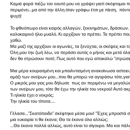
Καμιά φορά πιέζω τον εαυτό μου να γράψει γιατί σκέφτομαι 
περιμένει...μα από την άλλη όταν γράφω έτσι με πίεση, πάν
ψυχή!
Το φθινόπωρο είναι καιρός αλλαγών, ξεκινημάτων, δράσεων. 
καλοκαιρινό ήλιο μυαλό. Κι αρχίζουν τα πρέπει. Τα πρέπει πο
χαθώ.
Μα μαζί της αρχίζουν οι αγωνίες, τα ξενύχτια, οι σκέψεις κα
Όλη μου την ζωή λέω, να περάσει αυτός ο μήνας και μετά ό
δεν θα στρώσουν ποτέ; Πως αυτό που εγώ αποκαλώ "στρώσιμο"
Μια μέρα κουρασμένη και μπαιλντισμένη ανακοίνωσα αστειευ
αμάξι των ονείρων μου...που θα μπορώ να αγοράσω τότε,γιατί
Ο μικρός μου γιος μου δήλωσε πως αν περιμένω να μεγαλώσω
των ονείρων μου, τότε θα έχω την ηλικία του νεκρού! Αυτό ακρ
Τι ηλικία έχει ο νεκρός;
Την ηλικία του τίποτα....
Γέλασα..."Σκατόπαιδο" σκέφτηκα μέσα μου! "Έχεις μπροστά σο
μια ευκαιρία τι θα έκανα; Θα τα έκανα όλα αλλιώς;
...Θα έκανα πολλά αλλιώς, αυτό είναι το σίγουρο. Μα και πάλι.