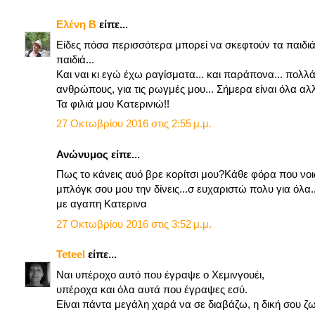
Ελένη B
είπε...
Είδες πόσα περισσότερα μπορεί να σκεφτούν τα παιδιά
παιδιά...
Και ναι κι εγώ έχω ραγίσματα... και παράπονα... πολλά
ανθρώπους, για τις ρωγμές μου... Σήμερα είναι όλα αλλ
Τα φιλιά μου Κατερινιώ!!
27 Οκτωβρίου 2016 στις 2:55 μ.μ.
Ανώνυμος είπε...
Πως το κάνεις αυό βρε κορίτσι μου?Κάθε φόρα που νοι
μπλόγκ σου μου την δίνεις...σ ευχαριστώ πολυ για όλα.
με αγαπη Κατερινα
27 Οκτωβρίου 2016 στις 3:52 μ.μ.
Teteel
είπε...
Ναι υπέροχο αυτό που έγραψε ο Χεμινγουέι,
υπέροχα και όλα αυτά που έγραψες εσύ.
Είναι πάντα μεγάλη χαρά να σε διαβάζω, η δική σου ζωή