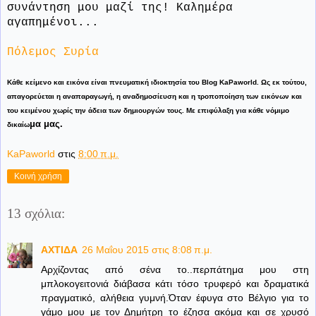
συνάντηση μου μαζί της! Καλημέρα
αγαπημένοι...
Πόλεμος Συρία
Κάθε κείμενο και εικόνα είναι πνευματική ιδιοκτησία του Blog KaPaworld. Ως εκ τούτου,
απαγορεύεται η αναπαραγωγή, η αναδημοσίευση και η τροποποίηση των εικόνων και
του κειμένου χωρίς την άδεια των δημιουργών τους. Με επιφύλαξη για κάθε νόμιμο
μα μας.
δικαίω
KaPaworld
στις
8:00 π.μ.
Κοινή χρήση
13 σχόλια:
ΑΧΤΙΔΑ
26 Μαΐου 2015 στις 8:08 π.μ.
Αρχίζοντας από σένα το..περπάτημα μου στη
μπλοκογειτονιά διάβασα κάτι τόσο τρυφερό και δραματικά
πραγματικό, αλήθεια γυμνή.Όταν έφυγα στο Βέλγιο για το
γάμο μου με τον Δημήτρη το έζησα ακόμα και σε χρυσό