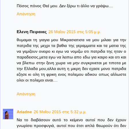
Πόσος πόνος Θεέ μου. Δεν ξέρω τι άλλο να γράψω....
Απάντηση
Ελενη Πειραιας
26 Μαΐου 2015 στις 5:05 μ.μ.
θυμαμαι τη γιαγια μου Μικρασιατισα να μου μιλαει για την
πατριδα της μεχρι τα βαθια της γεραμματα και τα ματια της
να γεμιζουν ονειρο κι εγω να νομιζω οτι πατριδα της ηταν ο
παραδεισος,μετα εγω να λειπω απο εδω για καιρο και οτι και
να βλεπω στην ξενη χωρα να μην συγκρινεται με τιποτα με
την Ελλαδα μου,αλλα αυτη η μικρη δεν εχασε μονο πατριδα
εζησε κι ολη τη φρικη ενος πολεμου αδικου οπως αλλωστε
ολοι οι πολεμοι ειναι....
Απάντηση
Ariadne
26 Μαΐου 2015 στις 5:32 μ.μ.
Να το διαβάσουν αυτό το κείμενο αυτοί που δεν έχουν
γνωρίσει προσφυγιά, αυτοί που έτσι απλά θεωρούν ότι δεν