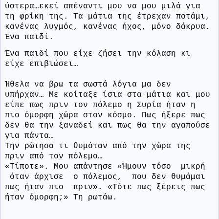
ύστερα…εκεί απέναντι μου να μου μιλά για
τη φρίκη της. Τα μάτια της έτρεχαν ποτάμι,
κανένας λυγμός, κανένας ήχος, μόνο δάκρυα.
Ένα παιδί.
Ένα παιδί που είχε ζήσει την κόλαση κι
είχε επιβιώσει…
Ήθελα να βρω τα σωστά λόγια μα δεν
υπήρχαν… Με κοίταξε ίσια στα μάτια και μου
είπε πως πριν τον πόλεμο η Συρία ήταν η
πιο όμορφη χώρα στον κόσμο. Πως ήξερε πως
δεν θα την ξαναδεί και πως θα την αγαπούσε
για πάντα…
Την ρώτησα τι θυμόταν από την χώρα της
πριν από τον πόλεμο…
«Τίποτε». Μου απάντησε «Ήμουν τόσο
μικρή
όταν άρχισε
ο πόλεμος,
που δεν θυμάμαι
πως ήταν πιο
πριν». «Τότε πως ξέρεις πως
ήταν όμορφη;» Τη ρωτάω.