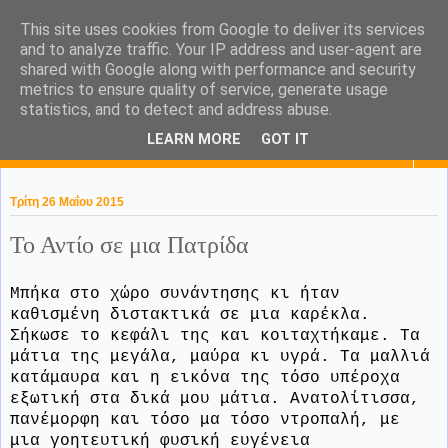
This site uses cookies from Google to deliver its services
KaPa. Me without you...tea
and to analyze traffic. Your IP address and user-agent are
shared with Google along with performance and security
without a biscuit!
metrics to ensure quality of service, generate usage
statistics, and to detect and address abuse.
LEARN MORE
GOT IT
▼
Τρίτη 26 Μαΐου 2015
Το Αντίο σε μια Πατρίδα
Μπήκα στο χώρο συνάντησης κι ήταν
καθισμένη διστακτικά σε μια καρέκλα.
Σήκωσε το κεφάλι της και κοιταχτήκαμε. Τα
μάτια της μεγάλα, μαύρα κι υγρά. Τα μαλλιά
κατάμαυρα και η εικόνα της τόσο υπέροχα
εξωτική στα δικά μου μάτια. Ανατολίτισσα,
πανέμορφη και τόσο μα τόσο ντροπαλή, με
μια γοητευτική φυσική ευγένεια