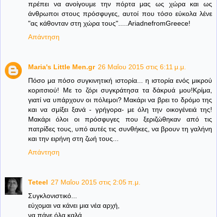
πρέπει να ανοίγουμε την πόρτα μας ως χώρα και ως
άνθρωποι στους πρόσφυγες, αυτοί που τόσο εύκολα λένε
"ας κάθονταν στη χώρα τους".....AriadnefromGreece!
Απάντηση
Maria's Little Men.gr
26 Μαΐου 2015 στις 6:11 μ.μ.
Πόσο μα πόσο συγκινητική ιστορία... η ιστορία ενός μικρού
κοριτσιού! Με το ζόρι συγκράτησα τα δάκρυά μου!Κρίμα,
γιατί να υπάρχουν οι πόλεμοι? Μακάρι να βρει το δρόμο της
και να σμίξει ξανά - γρήγορα- με όλη την οικογένειά της!
Μακάρι όλοι οι πρόσφυγες που ξεριζώθηκαν από τις
πατρίδες τους, υπό αυτές τις συνθήκες, να βρουν τη γαλήνη
και την ειρήνη στη ζωή τους...
Απάντηση
Teteel
27 Μαΐου 2015 στις 2:05 π.μ.
Συγκλονιστικό...
εύχομαι να κάνει μια νέα αρχή,
να πάνε όλα καλά.