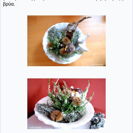
βρύα.