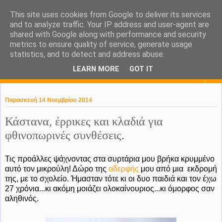
This site uses cookies from Google to deliver its services
KaPa. Me without you...tea
and to analyze traffic. Your IP address and user-agent are
shared with Google along with performance and security
without a biscuit!
metrics to ensure quality of service, generate usage
statistics, and to detect and address abuse.
LEARN MORE
GOT IT
▼
Παρασκευή 14 Νοεμβρίου 2014
Κάστανα, έρρικες και κλαδιά για
φθινοπωρινές συνθέσεις.
Τις προάλλες ψάχνοντας στα συρτάρια μου βρήκα κρυμμένο
αυτό τον μικρούλη! Δώρο της
αδερφής
μου από μια εκδρομή
της, με το σχολείο. Ήμασταν τότε κι οι δυο παιδιά και τον έχω
27 χρόνια...κι ακόμη μοιάζει ολοκαίνουριος...κι όμορφος σαν
αληθινός.