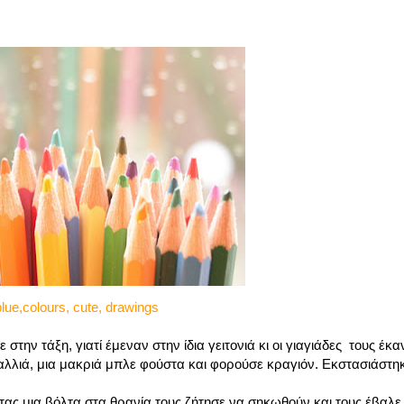
blue,colours, cute, drawings
στην τάξη, γιατί έμεναν στην ίδια γειτονιά κι οι γιαγιάδες τους έκ
λλιά, μια μακριά μπλε φούστα και φορούσε κραγιόν. Εκστασιάστηκ
ντας μια βόλτα στα θρανία τους ζήτησε να σηκωθούν και τους έβαλε