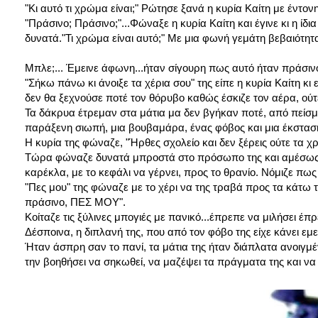
"Κι αυτό τι χρώμα είναι;" Ρώτησε ξανά η κυρία Καίτη με έντον
"Πράσινο; Πράσινο;"...Φώναξε η κυρία Καίτη και έγινε κι η ί
δυνατά."Τι χρώμα είναι αυτό;" Με μια φωνή γεμάτη βεβαιότητ
Μπλε;... Έμεινε άφωνη...ήταν σίγουρη πως αυτό ήταν πράσινο.
"Σήκω πάνω κι άνοιξε τα χέρια σου" της είπε η κυρία Καίτη κι
δεν θα ξεχνούσε ποτέ τον θόρυβο καθώς έσκιζε τον αέρα, ούτε
Τα δάκρυα έτρεμαν στα μάτια μα δεν βγήκαν ποτέ, από πείσμα 
παράξενη σιωπή, μια βουβαμάρα, ένας φόβος και μια έκστα
Η κυρία της φώναζε, "Ήρθες σχολείο και δεν ξέρεις ούτε τ
Τώρα φώναζε δυνατά μπροστά στο πρόσωπο της και αμέσως με
καρέκλα, με το κεφάλι να γέρνει, προς το θρανίο. Νόμιζε πως
"Πες μου" της φώναζε με το χέρι να της τραβά προς τα κάτω τ
πράσινο, ΠΕΣ ΜΟΥ".
Κοίταζε τις ξύλινες μπογιές με πανικό...έπρεπε να μιλήσει έ
Δέσποινα, η διπλανή της, που από τον φόβο της είχε κάνει εμετ
Ήταν άσπρη σαν το πανί, τα μάτια της ήταν διάπλατα ανοιγ
την βοηθήσει να σηκωθεί, να μαζέψει τα πράγματα της και να 