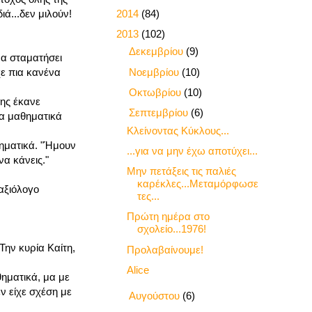
►
2014
(84)
ιά...δεν μιλούν!
▼
2013
(102)
►
Δεκεμβρίου
(9)
να σταματήσει
►
Νοεμβρίου
(10)
χε πια κανένα
►
Οκτωβρίου
(10)
της έκανε
▼
Σεπτεμβρίου
(6)
τα μαθηματικά
Κλείνοντας Κύκλους...
θηματικά. "Ήμουν
...για να μην έχω αποτύχει...
να κάνεις."
Μην πετάξεις τις παλιές
καρέκλες...Μεταμόρφωσε
αξιόλογο
τες...
Πρώτη ημέρα στο
σχολείο...1976!
Την κυρία Καίτη,
Προλαβαίνουμε!
Alice
θηματικά, μα με
ν είχε σχέση με
►
Αυγούστου
(6)