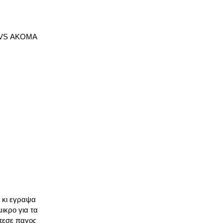
XVS ΑΚΟΜΑ
 κι εγραψα
ικρο για τα
επεσε παγος