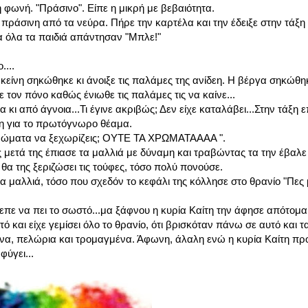
η φωνή. "Πράσινο". Είπε η μικρή με βεβαιότητα.
δια πράσινη από τα νεύρα. Πήρε την καρτέλα και την έδειξε στην τά
α όλα τα παιδιά απάντησαν "Μπλε!"
...
 εκείνη σηκώθηκε κι άνοιξε τις παλάμες της ανίδεη. Η βέργα σηκώθη
 τον πόνο καθώς ένιωθε τις παλάμες τις να καίνε...
κι από άγνοια...Τι έγινε ακριβώς; Δεν είχε καταλάβει...Στην τάξη 
ση για το πρωτόγνωρο θέαμα.
α χρώματα να ξεχωρίζεις; ΟΥΤΕ ΤΑ ΧΡΩΜΑΤΑΑΑΑ ".
τά της έπιασε τα μαλλιά με δύναμη και τραβώντας τα την έβαλε 
 θα της ξεριζώσει τις τούφες, τόσο πολύ πονούσε.
α μαλλιά, τόσο που σχεδόν το κεφάλι της κόλλησε στο θρανίο "Πες μ
πρεπε να πει το σωστό...μα ξάφνου η κυρία Καίτη την άφησε απότομ
ό και είχε γεμίσει όλο το θρανίο, ότι βρισκόταν πάνω σε αυτό και τ
μένα, πελώρια και τρομαγμένα. Άφωνη, άλαλη ενώ η κυρία Καίτη π
φύγει...