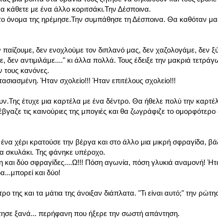
να κάθετε με ένα άλλο κοριτσάκι.Την Δέσποινα.
το όνομα της ηρέμησε.Την συμπάθησε τη Δέσποινα. Θα καθόταν μαζί
ν παίζουμε, δεν ενοχλούμε τον διπλανό μας, δεν χαζολογάμε, δεν ξ
 δεν αντιμιλάμε...." κι άλλα πολλά. Τους έδειξε την μακριά τετρά
ν τους κανόνες.
ασιασμένη. Ήταν σχολείο!!! Ήταν επιτέλους σχολείο!!!
ν.Της έτυχε μια καρτέλα με ένα δέντρο. Θα ήθελε πολύ την καρτέ
έβγαζε τις καινούριες της μπογιές και θα ζωγράφιζε το ομορφότερο
ένα χέρι κρατούσε την βέργα και στο άλλο μια μικρή σφραγίδα, βά
να σκυλάκι. Της φάνηκε υπέροχο.
και δύο σφραγίδες....Ω!!! Πόση αγωνία, πόση γλυκιά αναμονή! Ήτ
δα...μπορεί και δύο!
ο της και τα μάτια της άνοιξαν διάπλατα. "Τι είναι αυτό;" την ρώτη
ντησε ξανά... περήφανη που ήξερε την σωστή απάντηση.