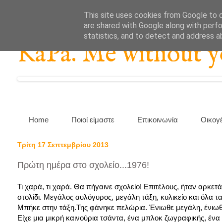
This site uses cookies from Google to de
are shared with Google along with perfo
statistics, and to detect and address a
KaPa. Me without you
Home
Ποιοί είμαστε
Επικοινωνία
Οικογ
Τρίτη 17 Σεπτεμβρίου 2013
Πρώτη ημέρα στο σχολείο...1976!
Τι χαρά, τι χαρά. Θα πήγαινε σχολείο! Επιτέλους, ήταν αρκετά
στολίδι. Μεγάλος αυλόγυρος, μεγάλη τάξη, κυλικείο και όλα τ
Μπήκε στην τάξη.Της φάνηκε πελώρια. Ένιωθε μεγάλη, ένιωθε 
Είχε μια μικρή καινούρια τσάντα, ένα μπλοκ ζωγραφικής, έν