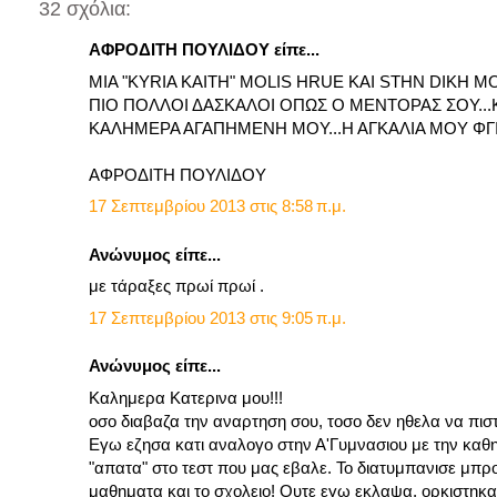
32 σχόλια:
ΑΦΡΟΔΙΤΗ ΠΟΥΛΙΔΟΥ είπε...
MIA "KYRIA KAITH" MOLIS HRUE KAI STHN DIKH
ΠΙΟ ΠΟΛΛΟΙ ΔΑΣΚΑΛΟΙ ΟΠΩΣ Ο ΜΕΝΤΟΡΑΣ ΣΟΥ...ΚΑ
ΚΑΛΗΜΕΡΑ ΑΓΑΠΗΜΕΝΗ ΜΟΥ...Η ΑΓΚΑΛΙΑ ΜΟΥ ΦΓΙΑ
ΑΦΡΟΔΙΤΗ ΠΟΥΛΙΔΟΥ
17 Σεπτεμβρίου 2013 στις 8:58 π.μ.
Ανώνυμος είπε...
με τάραξες πρωί πρωί .
17 Σεπτεμβρίου 2013 στις 9:05 π.μ.
Ανώνυμος είπε...
Καλημερα Κατερινα μου!!!
οσο διαβαζα την αναρτηση σου, τοσο δεν ηθελα να πισ
Εγω εζησα κατι αναλογο στην Α'Γυμνασιου με την καθ
"απατα" στο τεστ που μας εβαλε. Το διατυμπανισε μπρο
μαθηματα και το σχολειο! Ουτε εγω εκλαψα, ορκιστηκα