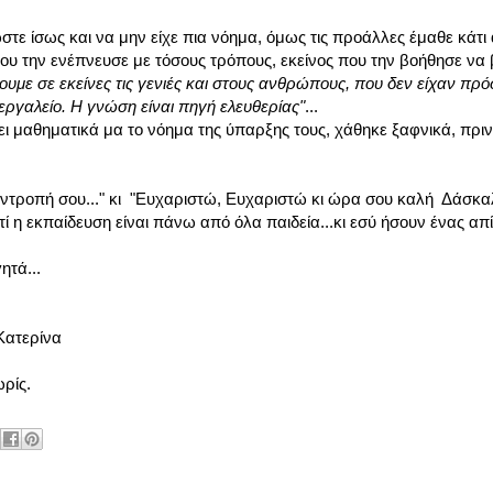
τε ίσως και να μην είχε πια νόημα, όμως τις προάλλες έμαθε κάτι 
υ την ενέπνευσε με τόσους τρόπους, εκείνος που την βοήθησε να 
ουμε σε εκείνες τις γενιές και στους ανθρώπους, που δεν είχαν πρ
 εργαλείο. Η γνώση είναι πηγή ελευθερίας"
...
ει μαθηματικά μα το νόημα της ύπαρξης τους, χάθηκε ξαφνικά, πριν
ντροπή σου..." κι "Ευχαριστώ, Ευχαριστώ κι ώρα σου καλή Δάσκαλ
ί η εκπαίδευση είναι πάνω από όλα παιδεία...κι εσύ ήσουν ένας απ
ητά...
α
ρίς.