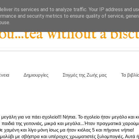
liver its services and to analyze traffic. Your IP address and u
rmance and security metrics to ensure quality of service, gene
buse.
...tea without a biscu
ένεια
Δημιουργίες
Στιγμές της Ζωής μας
Τα βιβλί
 μεγάλη για να πάει σχολείο!!! Νήπια. Το σχολείο ήταν μεγάλο και κ
α παιδιά της γειτονιάς, μικρά και μεγάλα...Ήταν πραγματικά χαρούμ
χαμένη και λίγο μόνη ίσως μα ήταν κιόλας 5 και πήγαινε νήπια!
α μολύβι με σβήστρα και υπέροχες χρωματιστές ξυλομπογιές. Αυτά 