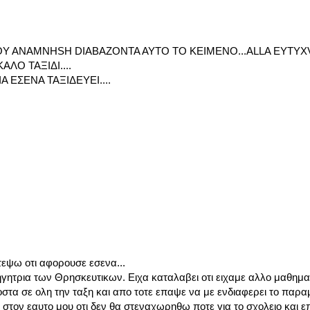
 MOY ANAMNHSH DIABAZONTA AYTO TO KEIMENO...ALLA EYTY
ΛΟ ΤΑΞΙΔΙ....
 ΕΣΕΝΑ ΤΑΞΙΔΕΥΕΙ....
τεψω οτι αφορουσε εσενα...
ηγητρια των Θρησκευτικων. Ειχα καταλαβει οτι ειχαμε αλλο μαθημα
στα σε ολη την ταξη και απο τοτε επαψε να με ενδιαφερει το παραμ
 στον εαυτο μου οτι δεν θα στεναχωρηθω ποτε για το σχολειο και 