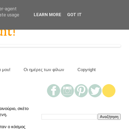
ser-agent
rate usage
LEARN MORE
GOT IT
it!
α μου!
Οι ημέρες των φίλων
Copyright
αινούριο, σκέτο
ενη.
ήταν ο κόσμος