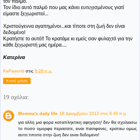
τον παλμό.
Τον ίδιο αυτό παλμό που μας κάνει ευτυχισμένους γιατί
είμαστε ξεχωριστοί...
Χριστούγεννα αγαπημένοι...και τίποτε στη ζωή δεν είναι
δεδομένο!
Κρατήστε το αυτό!! Το κρατάμε κι εμείς σαν φυλαχτό για την
κάθε ξεχωριστή μας ημέρα....
Κατερίνα
KaPaworld
στις
8:28 π.μ.
Κοινή χρήση
19 σχόλια:
Momma's daily life
18 Δεκεμβρίου 2012 στις 8:45 π.μ.
για αλλη μια φορα καταπληκτικη αφηγηση! δεν θα σχολιασω
το ποσο ομορφα περασατε, ειναι πασιφανες, κραταω ομως
αυτο:τιποτα στην ζωη δεν ειναι δεδομενο!