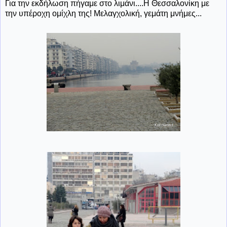
Για την εκδήλωση πήγαμε στο λιμάνι....Η Θεσσαλονίκη με
την υπέροχη ομίχλη της! Μελαγχολική, γεμάτη μνήμες...