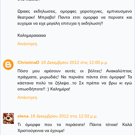
Ωραιες εκδηλωσεις, ομορφες χειροτεχνιες, εμπνευσμενο
θεατρακι! Μπραβο! Παντα ετσι ομορφα να περνατε και
ευχομαι να ειχε μεγαλη επιτυχια η εκδηλωση!!
Καλημερααααα
Απάντηση
ChristinaD
18 Δεκεμβρίου 2012 στις 12:00 μ.μ.
Πόσο μου αρέσουν αυτές οι βόλτες! Ανακαλύπτεις
πράγματα, μυρωδιές! Να περνάτε πάντα έτσι όμορφα! Τα
κάστανα πολύ τα ζήλεψα...το Σκ πρέπει να βρω κι εγώ
οπωσδήποτε!! :) Καλημέρα!
Απάντηση
elena
18 Δεκεμβρίου 2012 στις 12:02 μ.μ.
Τι όμορφα που τα περάσατε! Πάντα τέτοια! Καλά
Χριστούγεννα να έχουμε!