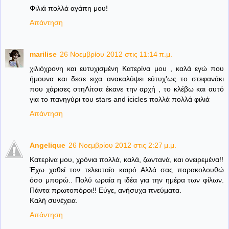
Φιλιά πολλά αγάπη μου!
Απάντηση
marilise
26 Νοεμβρίου 2012 στις 11:14 π.μ.
χιλιόχρονη και ευτυχισμένη Κατερίνα μου , καλά εγώ που
ήμουνα και δεσε ειχα ανακαλύψει εύτυχ'ως το στεφανάκι
που χάρισες στηΛίτσα έκανε την αρχή , το κλέβω και αυτό
για το πανηγύρι του stars and icicles πολλά πολλά φιλιά
Απάντηση
Angelique
26 Νοεμβρίου 2012 στις 2:27 μ.μ.
Κατερίνα μου, χρόνια πολλά, καλά, ζωντανά, και ονειρεμένα!!
Έχω χαθεί τον τελευταίο καιρό..Αλλά σας παρακολουθώ
όσο μπορώ.. Πολύ ωραία η ιδέα για την ημέρα των φίλων.
Πάντα πρωτοπόροι!! Εύγε, ανήσυχα πνεύματα.
Καλή συνέχεια.
Απάντηση