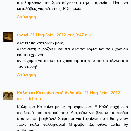
απολαμβάνω τα Χριστούγεννα στην παραλία;; Που να
καταλάβεις γιορτές εδώ; :Ρ Σε φιλώ
Απάντηση
thomi
21 Νοεμβρίου 2012 στις 9:47 π.μ.
ολα τελεια κατερινιω μου:)
αλλα αυτη η ροζουλι κουπα ολα τα λεφτα..και του χρονου
και του χρονου..
υγ.ευχομαι να ακους τα χαιρετισματα που σου στελνω απο
τον γιαννη!
Απάντηση
Κάλη και Κατερίνα από Ανθομέλι
21 Νοεμβρίου 2012
στις 9:51 π.μ.
Καλημέρα Κατερίνα με τις ομορφιές σου!!! Καλή αρχή στο
στολισμό του σπιτιού σου. Λατρεύω να βλέπω τα παιδιά
σου να σε βοηθάνε! Χαίρομαι γιατί φαίνεται ότι θα γίνουν
πολύ καλά παλληκάρια! Μπράβο. Σε φιλώ. callie by
anthomeli