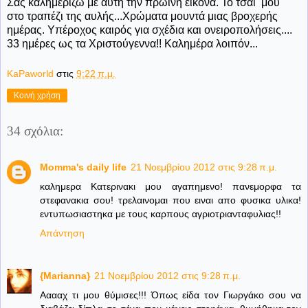
Σας καλημερίζω με αυτή την πρωινή εικόνα. Το τσάι μου
στο τραπέζι της αυλής...Χρώματα μουντά μιας βροχερής
ημέρας. Υπέροχος καιρός για σχέδια και ονειροπολήσεις....
33 ημέρες ως τα Χριστούγεννα!! Καλημέρα λοιπόν...
KaPaworld
στις
9:22 π.μ.
Κοινή χρήση
34 σχόλια:
Momma's daily life
21 Νοεμβρίου 2012 στις 9:28 π.μ.
καλημερα Κατερινακι μου αγαπημενο! πανεμορφα τα
στεφανακια σου! τρελαινομαι που ειναι απο φυσικα υλικα!
εντυπωσιαστηκα με τους καρπους αγριοτριανταφυλιας!!
Απάντηση
{Marianna}
21 Νοεμβρίου 2012 στις 9:28 π.μ.
Ααααχ τι μου θύμισες!!! Όπως είδα τον Γιωργάκο σου να