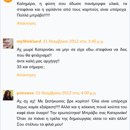
Καλημέρα, η φύση σου έδωσε πανέμορφα υλικά, τα
στεφάνια και η γιρλάντα από τους καρπούς είναι υπέροχα.
Πολλά μπράβο!!!!!
Απάντηση
myStickland
21 Νοεμβρίου 2012 στις 3:45 μ.μ.
Αχ μωρέ Κατερινάκι..να μην σε είχα εδω..στεφάνια να δεις
που θα φτιάχναμε!!
άντε καλή μας αρχήηη!!
33 και σήμερα;;
Απάντηση
princess
21 Νοεμβρίου 2012 στις 4:00 μ.μ.
Αχ αχ αχ! Με ξεσήκωσες βρε κορίτσι! Όλα είναι υπέροχα
δίχως καμία εξαίρεση!!!! Αλλά και η κόκκινη πουά κούπα του
καφέ είναι όνειρο! Την ερωτεύτηκα! Μπράβο σας Κατερινάκι!
Όταν σε πιάνει η τρέλα της δημιουργίας είσαι το κάτι άλλο!
Σου στέλνω τα φιλιά μου!