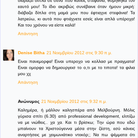
διαβάζει δίπλα σε σένα που κάνεις στεφάνια, θυμήθηκα τον
εαυτό μου! Το ίδιο ακριβώς συνέβαινε όταν ήμουν μικρή:
διάβαζα δίπλα στη μαμά μου που έφτιαχνε στεφάνια! Τα
λατρεύω, κι αυτά που φτιάχνετε εσείς είναι απλά υπέροχα!
Και του χρόνου να είστε καλά!
Απάντηση
Denise Bitha
21 Νοεμβρίου 2012 στις 9:30 π.μ.
Ειναι πανεμορφα! Ειναι υπεροχο να κολλασ με πραγματα!
Ειναι ομορφο να δημιουργεισ το ο,τι με το τιποτα! τα φιλια
μου χχ
Απάντηση
Ανώνυμος
21 Νοεμβρίου 2012 στις 9:32 π.μ.
Καλημέρα, ή μάλλον καλησπέρα από Μελβούρνη. Μόλις
γύρισα σπίτι (6.30) από professional development, ελπίζω
να με νιώθεις.. χα χα. Και τι βρίσκω; Την ώρα που εδώ
μπαίνουν τα Χριστούγεννα μέσα στην ζέστη, εσύ κάνεις
αναρτήσεις με χειμωνιάτικο ντεκόρ;; Να πω ψέμματα ότι