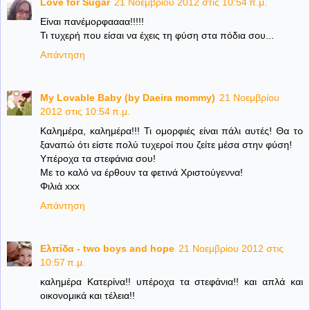
Love for Sugar
21 Νοεμβρίου 2012 στις 10:54 π.μ.
Είναι πανέμορφαααα!!!!!
Τι τυχερή που είσαι να έχεις τη φύση στα πόδια σου...
Απάντηση
My Lovable Baby (by Daeira mommy)
21 Νοεμβρίου
2012 στις 10:54 π.μ.
Καλημέρα, καλημέρα!!! Τι ομορφιές είναι πάλι αυτές! Θα το
ξαναπώ ότι είστε πολύ τυχεροί που ζείτε μέσα στην φύση!
Υπέροχα τα στεφάνια σου!
Με το καλό να έρθουν τα φετινά Χριστούγεννα!
Φιλιά xxx
Απάντηση
Ελπίδα - two boys and hope
21 Νοεμβρίου 2012 στις
10:57 π.μ.
καλημέρα Κατερίνα!! υπέροχα τα στεφάνια!! και απλά και
οικονομικά και τέλεια!!