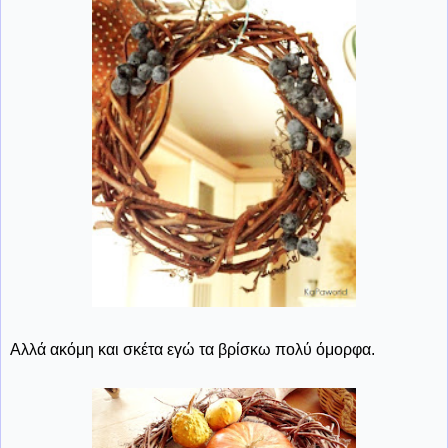
Αλλά ακόμη και σκέτα εγώ τα βρίσκω πολύ όμορφα.