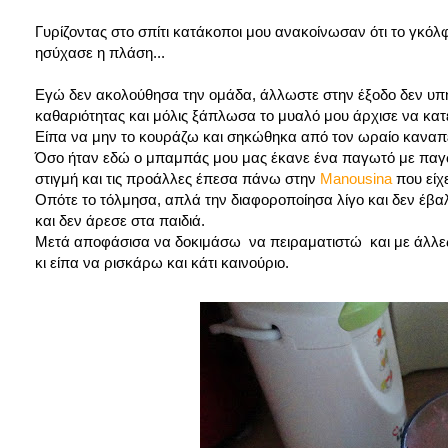
Γυρίζοντας στο σπίτι κατάκοποι μου ανακοίνωσαν ότι το γκόλφ
ησύχασε η πλάση...
Εγώ δεν ακολούθησα την ομάδα, άλλωστε στην έξοδο δεν υπή
καθαριότητας και μόλις ξάπλωσα το μυαλό μου άρχισε να κατε
Είπα να μην το κουράζω και σηκώθηκα από τον ωραίο καναπέ 
Όσο ήταν εδώ ο μπαμπάς μου μας έκανε ένα παγωτό με παγω
στιγμή και τις προάλλες έπεσα πάνω στην
Manousina
που είχ
Οπότε το τόλμησα, απλά την διαφοροποίησα λίγο και δεν έβαλ
και δεν άρεσε στα παιδιά.
Μετά αποφάσισα να δοκιμάσω να πειραματιστώ και με άλλες
κι είπα να ρισκάρω και κάτι καινούριο.