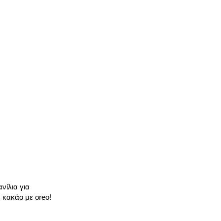
νίλια για
, κακάο με oreo!