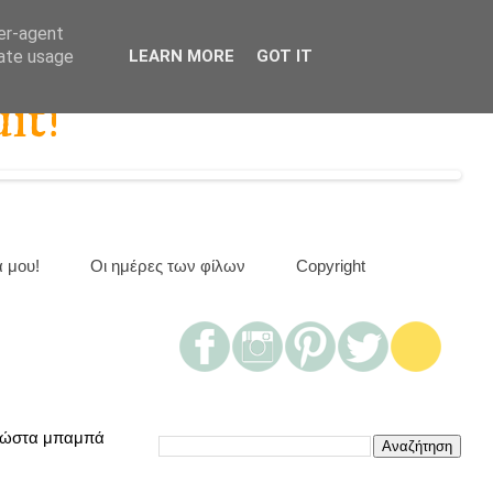
ser-agent
rate usage
LEARN MORE
GOT IT
it!
α μου!
Οι ημέρες των φίλων
Copyright
ν Κώστα μπαμπά