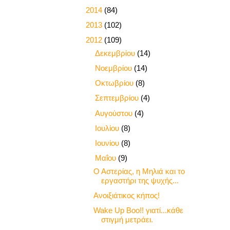
►
2014
(84)
►
2013
(102)
▼
2012
(109)
►
Δεκεμβρίου
(14)
►
Νοεμβρίου
(14)
►
Οκτωβρίου
(8)
►
Σεπτεμβρίου
(4)
►
Αυγούστου
(4)
►
Ιουλίου
(8)
►
Ιουνίου
(8)
▼
Μαΐου
(9)
Ο Αστερίας, η Μηλιά και το
εργαστήρι της ψυχής...
Ανοιξιάτικος κήπος!
Wake Up Boo!! γιατί...κάθε
στιγμή μετράει.