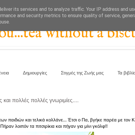
liver its services and to analyze traffic. Your IP address and u
rmance and security metrics to ensure quality of service, gene
buse.
...tea without a biscu
ένεια
Δημιουργίες
Στιγμές της Ζωής μας
Τα βιβλί
ς και πολλές πολλές γνωριμίες....
των παιδιών και τελικά κολλάνε... Έτσι ο Πα, βγήκε παρέα με το
ήραν λοιπόν τα πιτσιρίκια και πήγαν για μίνι γκόλφ!!