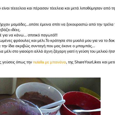
 είναι τέεεελειο και πέρασαν τέεελεια και μετά λιποθύμησαν από τ
ρχαν μαμάδες...οπότε έμεινα σπίτι να ξεκουραστώ από την τρέλα 
βάζει ιδέες.
για να κάνω... σπιτικό παγωτό!!!
μένες φράουλες και μέλι.Το κράτησα στο μυαλό μου για να το δο
ε την ίδια ακριβώς συνταγή που μας έκανε ο μπαμπάς...
α μέλι στο γιαούρτι αλλά άχνη ζάχαρη γιατί η γεύση του μελιού ήτ
 γεύσεις όπως την
nutella με μπανάνα
, της ShareYourLikes και με