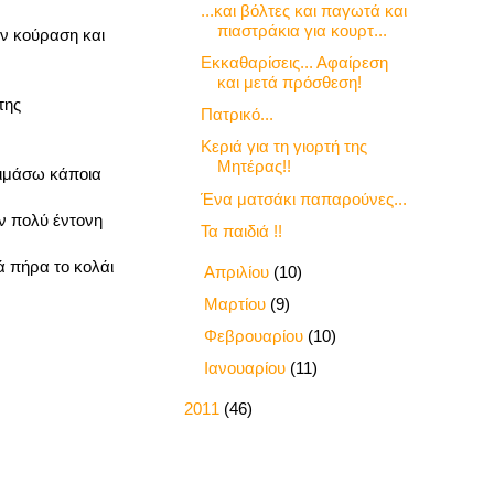
...και βόλτες και παγωτά και
πιαστράκια για κουρτ...
ην κούραση και
Εκκαθαρίσεις... Αφαίρεση
και μετά πρόσθεση!
της
Πατρικό...
Κεριά για τη γιορτή της
Μητέρας!!
κιμάσω κάποια
Ένα ματσάκι παπαρούνες...
αν πολύ έντονη
Τα παιδιά !!
τά πήρα το κολάι
►
Απριλίου
(10)
►
Μαρτίου
(9)
►
Φεβρουαρίου
(10)
►
Ιανουαρίου
(11)
►
2011
(46)