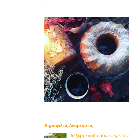
`
Δημοφιλείς Αναρτήσεις
Το ξερόκλαδο που έφερε την