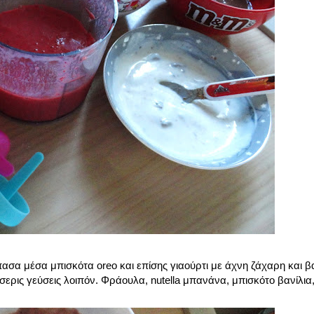
ασα μέσα μπισκότα oreo και επίσης γιαούρτι με άχνη ζάχαρη και βα
ερις γεύσεις λοιπόν. Φράουλα, nutella μπανάνα, μπισκότο βανίλια