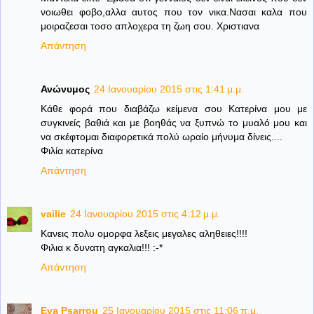
νοιωθει φοβο,αλλα αυτος που τον νικα.Νασαι καλα που
μοιραζεσαι τοσο απλοχερα τη ζωη σου. Χριστιανα
Απάντηση
Ανώνυμος
24 Ιανουαρίου 2015 στις 1:41 μ.μ.
Κάθε φορά που διαβάζω κείμενα σου Κατερίνα μου με
συγκινείς βαθιά και με βοηθάς να ξυπνώ το μυαλό μου και
να σκέφτομαι διαφορετικά πολύ ωραίο μήνυμα δίνεις....
Φιλία κατερίνα
Απάντηση
vailie
24 Ιανουαρίου 2015 στις 4:12 μ.μ.
Κανεις πολυ ομορφα λεξεις μεγαλες αληθειες!!!!
Φιλια κ δυνατη αγκαλια!!! :-*
Απάντηση
Eva Psarrou
25 Ιανουαρίου 2015 στις 11:06 π.μ.