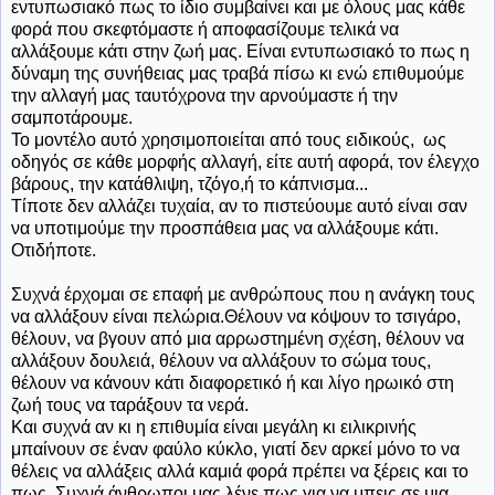
εντυπωσιακό πως το ίδιο συμβαίνει και με όλους μας κάθε
φορά που σκεφτόμαστε ή αποφασίζουμε τελικά να
αλλάξουμε κάτι στην ζωή μας. Είναι εντυπωσιακό το πως η
δύναμη της συνήθειας μας τραβά πίσω κι ενώ επιθυμούμε
την αλλαγή μας ταυτόχρονα την αρνούμαστε ή την
σαμποτάρουμε.
Το μοντέλο αυτό χρησιμοποιείται από τους ειδικούς, ως
οδηγός σε κάθε μορφής αλλαγή, είτε αυτή αφορά, τον έλεγχο
βάρους, την κατάθλιψη, τζόγο,ή το κάπνισμα...
Τίποτε δεν αλλάζει τυχαία, αν το πιστεύουμε αυτό είναι σαν
να υποτιμούμε την προσπάθεια μας να αλλάξουμε κάτι.
Οτιδήποτε.
Συχνά έρχομαι σε επαφή με ανθρώπους που η ανάγκη τους
να αλλάξουν είναι πελώρια.Θέλουν να κόψουν το τσιγάρο,
θέλουν, να βγουν από μια αρρωστημένη σχέση, θέλουν να
αλλάξουν δουλειά, θέλουν να αλλάξουν το σώμα τους,
θέλουν να κάνουν κάτι διαφορετικό ή και λίγο ηρωικό στη
ζωή τους να ταράξουν τα νερά.
Και συχνά αν κι η επιθυμία είναι μεγάλη κι ειλικρινής
μπαίνουν σε έναν φαύλο κύκλο, γιατί δεν αρκεί μόνο το να
θέλεις να αλλάξεις αλλά καμιά φορά πρέπει να ξέρεις και το
πως. Συχνά άνθρωποι μας λένε πως για να μπεις σε μια