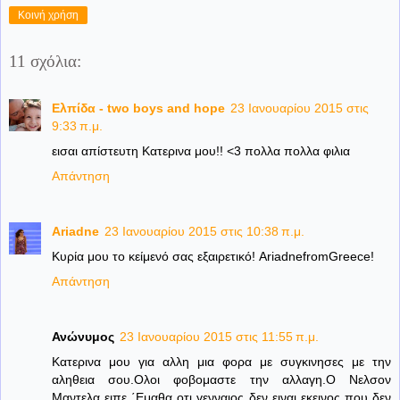
Κοινή χρήση
11 σχόλια:
Ελπίδα - two boys and hope
23 Ιανουαρίου 2015 στις
9:33 π.μ.
εισαι απίστευτη Κατερινα μου!! <3 πολλα πολλα φιλια
Απάντηση
Ariadne
23 Ιανουαρίου 2015 στις 10:38 π.μ.
Κυρία μου το κείμενό σας εξαιρετικό! AriadnefromGreece!
Απάντηση
Ανώνυμος
23 Ιανουαρίου 2015 στις 11:55 π.μ.
Κατερινα μου για αλλη μια φορα με συγκινησες με την
αληθεια σου.Ολοι φοβομαστε την αλλαγη.Ο Νελσον
Μαντελα ειπε ΄Εμαθα οτι γενναιος δεν ειναι εκεινος που δεν