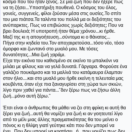
κόσμο που του ήταν ξένος. Σε μια ζωή που δεν ήξερε πως
να τη ζήσει...Υποστήριξη πουθενά. Ο κόσμος του όλος,
γονείς, συγγενείς, φίλοι ζούσαν μέσα στις ουσίες.Το σπίτι
του μια πιάτσα.Τα ταλέντα του πολλά μα οι δεξιότητες του
ανύπαρκτες. Πως να επιβιώσεις χωρίς δεξιότητες; Που να
βρει δουλειά; Η υποτροπή ήταν θέμα χρόνου...κι ήρθε.
Μαζί της κι η απογοήτευση...σύντομα κι ο θάνατος...
Πήγα στην κηδεία του.Τον αποχαιρετούσα...τόσο νέο, τόσο
όμορφο και ζωντανό στο μυαλό μου. Με τόσες
δυνατότητες...Μια ζωή χαράμι.
Είχα την εικόνα του καθισμένο σε εκείνο το μπαλκόνι να
μιλάει με φίλους και να γελά δυνατά. Γάργαρα. Φορούσε ένα
γαλάζιο πουκάμισο και τα μαλλιά του κατάμαυρα έλαμπαν
στον ήλιο....και στο μυαλό μου ήρθε εκείνη η τελευταία μας
κουβέντα, όταν είχε πια ξαναγυρίσει στη χώρα των σκιών,
λίγο πριν χαθεί για πάντα..."δεν ξέρω πως να ζήσω άλλη
ζωή...μόνο αυτή ξέρω."
Έτσι είναι ο άνθρωπος θα μάθει να ζει στη φρίκη κι αυτή θα
ξέρει για ζωή...αυτή θα νομίζει για ζωή κι αν γοητευτεί λίγο
από το μέλι μιας άλλης πραγματικότητας θα του μείνει ο
πόνος κι η θλίψη γιατί γεύτηκε κάτι που δεν μπορεί να
έχει...Που δεν μπορεί να κρατήσει...ή...που νομίζει πως δεν