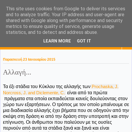
This site uses cookies from Google to deliver its services
KaPa. Me without you...tea
and to analyze traffic. Your IP address and user-agent are
shared with Google along with performance and security
without a biscuit!
metrics to ensure quality of service, generate usage
statistics, and to detect and address abuse.
LEARN MORE
GOT IT
▼
Παρασκευή 23 Ιανουαρίου 2015
Αλλαγή...
Τα έξι στάδια του Κύκλου της αλλαγής των
Prochaska, J.
Norcross, J. and Diclemente, C.
είναι από τα πρώτα
πράγματα στα οποία εκπαιδεύεται κανείς δουλεύοντας στον
χώρο των εξαρτήσεων. Ο τρόπος με τον οποίο μπαίνουμε σε
μια διαδικασία αλλαγής έχει βήματα που σε οδηγούν από την
σκέψη στη δράση κι από την δράση στην υποτροπή και στην
επίγνωση. Οι άνθρωποι που παλεύουν με τις ουσίες
περνούν από αυτά τα στάδια ξανά και ξανά και είναι