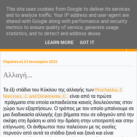
This site uses cookies from Google to deliver its services
KaPa. Me without you...tea
and to analyze traffic. Your IP address and user-agent are
shared with Google along with performance and security
without a biscuit!
metrics to ensure quality of service, generate usage
statistics, and to detect and address abuse.
LEARN MORE
GOT IT
▼
Παρασκευή 23 Ιανουαρίου 2015
Αλλαγή...
Τα έξι στάδια του Κύκλου της αλλαγής των
Prochaska, J.
Norcross, J. and Diclemente, C.
είναι από τα πρώτα
πράγματα στα οποία εκπαιδεύεται κανείς δουλεύοντας στον
χώρο των εξαρτήσεων. Ο τρόπος με τον οποίο μπαίνουμε σε
μια διαδικασία αλλαγής έχει βήματα που σε οδηγούν από την
σκέψη στη δράση κι από την δράση στην υποτροπή και στην
επίγνωση. Οι άνθρωποι που παλεύουν με τις ουσίες
περνούν από αυτά τα στάδια ξανά και ξανά και είναι