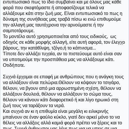
εντυπωσιακό πως το ίδιο συμβαίνει και με όλους μας κάθε
φορά που σκεφτόμαστε ή αποφασίζουμε τελικά να
αλλάξουμε κάτι στην ζωή μας. Είναι εντυπωσιακό το πως η
δύναμη της συνήθειας μας τραβά πίσω κι ενώ επιθυμούμε
την αλλαγή μας ταυτόχρονα την αρνούμαστε ή την
σαμποτάρουμε.
Το μοντέλο αυτό χρησιμοποιείται από τους ειδικούς, ως
οδηγός σε κάθε μορφής αλλαγή, είτε αυτή αφορά, τον έλεγχο
βάρους, την κατάθλιψη, τζόγο,ή το κάπνισμα...
Τίποτε δεν αλλάζει τυχαία, αν το πιστεύουμε αυτό είναι σαν
να υποτιμούμε την προσπάθεια μας να αλλάξουμε κάτι.
Οτιδήποτε.
Συχνά έρχομαι σε επαφή με ανθρώπους που η ανάγκη τους
να αλλάξουν είναι πελώρια.Θέλουν να κόψουν το τσιγάρο,
θέλουν, να βγουν από μια αρρωστημένη σχέση, θέλουν να
αλλάξουν δουλειά, θέλουν να αλλάξουν το σώμα τους,
θέλουν να κάνουν κάτι διαφορετικό ή και λίγο ηρωικό στη
ζωή τους να ταράξουν τα νερά.
Και συχνά αν κι η επιθυμία είναι μεγάλη κι ειλικρινής
μπαίνουν σε έναν φαύλο κύκλο, γιατί δεν αρκεί μόνο το να
θέλεις να αλλάξεις αλλά καμιά φορά πρέπει να ξέρεις και το
πως. Συχνά άνθρωποι μας λένε πως για να μπεις σε μια