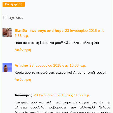
Κοινή χρήση
11 σχόλια:
Ελπίδα - two boys and hope
23 Ιανουαρίου 2015 στις
9:33 π.μ.
εισαι απίστευτη Κατερινα μου!! <3 πολλα πολλα φιλια
Απάντηση
Ariadne
23 Ιανουαρίου 2015 στις 10:38 π.μ.
Κυρία μου το κείμενό σας εξαιρετικό! AriadnefromGreece!
Απάντηση
Ανώνυμος
23 Ιανουαρίου 2015 στις 11:55 π.μ.
Κατερινα μου για αλλη μια φορα με συγκινησες με την
αληθεια σου.Ολοι φοβομαστε την αλλαγη.Ο Νελσον
Μαντελα ειπε ΄Εμαθα οτι γενναιος δεν ειναι εκεινος που δεν