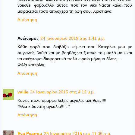
νοιωθει φοβο,αλλα αυτος που τον νικα.Νασαι καλα που
μοιραζεσαι τοσο απλοχερα τη ζωη σου. Χριστιανα
Απάντηση
Ανώνυμος
24 Ιανουαρίου 2015 στις 1:41 μ.μ.
Κάθε φορά που διαβάζω κείμενα σου Κατερίνα μου με
συγκινείς βαθιά και με βοηθάς να ξυπνώ το μυαλό μου και
να σκέφτομαι διαφορετικά πολύ ωραίο μήνυμα δίνεις....
Φιλία κατερίνα
Απάντηση
vailie
24 Ιανουαρίου 2015 στις 4:12 μ.μ.
Κανεις πολυ ομορφα λεξεις μεγαλες αληθειες!!!!
Φιλια κ δυνατη αγκαλια!!! :-*
Απάντηση
Eva Psarrou
25 Ιανουαρίου 2015 στις 11:06 π.μ.