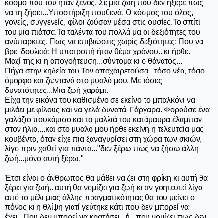
κόσμο που του ήταν ξένος. Σε μια ζωή που δεν ήξερε πως
να τη ζήσει...Υποστήριξη πουθενά. Ο κόσμος του όλος,
γονείς, συγγενείς, φίλοι ζούσαν μέσα στις ουσίες.Το σπίτι
του μια πιάτσα.Τα ταλέντα του πολλά μα οι δεξιότητες του
ανύπαρκτες. Πως να επιβιώσεις χωρίς δεξιότητες; Που να
βρει δουλειά; Η υποτροπή ήταν θέμα χρόνου...κι ήρθε.
Μαζί της κι η απογοήτευση...σύντομα κι ο θάνατος...
Πήγα στην κηδεία του.Τον αποχαιρετούσα...τόσο νέο, τόσο
όμορφο και ζωντανό στο μυαλό μου. Με τόσες
δυνατότητες...Μια ζωή χαράμι.
Είχα την εικόνα του καθισμένο σε εκείνο το μπαλκόνι να
μιλάει με φίλους και να γελά δυνατά. Γάργαρα. Φορούσε ένα
γαλάζιο πουκάμισο και τα μαλλιά του κατάμαυρα έλαμπαν
στον ήλιο....και στο μυαλό μου ήρθε εκείνη η τελευταία μας
κουβέντα, όταν είχε πια ξαναγυρίσει στη χώρα των σκιών,
λίγο πριν χαθεί για πάντα..."δεν ξέρω πως να ζήσω άλλη
ζωή...μόνο αυτή ξέρω."
Έτσι είναι ο άνθρωπος θα μάθει να ζει στη φρίκη κι αυτή θα
ξέρει για ζωή...αυτή θα νομίζει για ζωή κι αν γοητευτεί λίγο
από το μέλι μιας άλλης πραγματικότητας θα του μείνει ο
πόνος κι η θλίψη γιατί γεύτηκε κάτι που δεν μπορεί να
έχει...Που δεν μπορεί να κρατήσει...ή...που νομίζει πως δεν