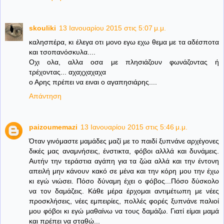
skouliki
13 Ιανουαρίου 2015 στις 5:07 μ.μ.
καλησπέρα, κι έλεγα οτι μονο εγω εχω θεμα με τα αδέσποτα
και τσοπανόσκυλα....
Οχι ολα, αλλα οσα με πλησιάζουν φωνάζοντας ή
τρέχοντας... αχαχχαχαχα
ο Αρης πρέπει να ειναι ο αγαπησιάρης....
Απάντηση
paizoumemazi
13 Ιανουαρίου 2015 στις 5:46 μ.μ.
Όταν γινόμαστε μαμάδες μαζί με το παιδί ξυπνάνε αρχέγονες
δικές μας αναμνήσεις, ένστικτα, φόβοι αλλλά και δυνάμεις.
Αυτήν την τεράστια αγάπη για τα ζώα αλλά και την έντονη
απειλή μην κάνουν κακό σε μένα και την κόρη μου την έχω
κι εγώ νιώσει. Πόσο δύναμη έχει ο φόβος...Πόσο δύσκολο
να τον δαμάζεις. Κάθε μέρα έρχομαι αντιμέτωπη με νέες
προσκλήσεις, νέες εμπειρίες, πολλές φορές ξυπνάνε παλιοί
μου φόβοι κι εγώ μαθαίνω να τους δαμάζω. Γιατί είμαι μαμά
και πρέπει να σταθώ...