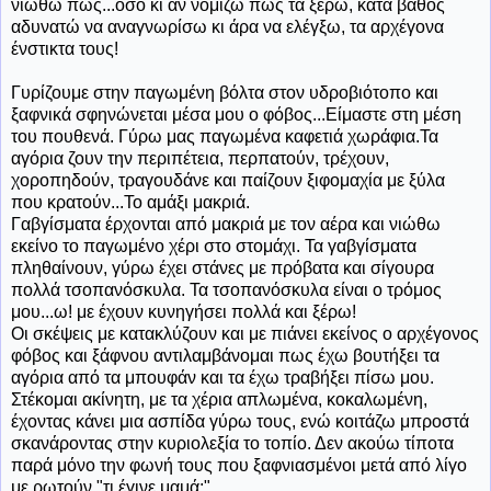
νιώθω πως...όσο κι αν νομίζω πως τα ξέρω, κατά βάθος
αδυνατώ να αναγνωρίσω κι άρα να ελέγξω, τα αρχέγονα
ένστικτα τους!
Γυρίζουμε στην παγωμένη βόλτα στον υδροβιότοπο και
ξαφνικά σφηνώνεται μέσα μου ο φόβος...Είμαστε στη μέση
του πουθενά. Γύρω μας παγωμένα καφετιά χωράφια.Τα
αγόρια ζουν την περιπέτεια, περπατούν, τρέχουν,
χοροπηδούν, τραγουδάνε και παίζουν ξιφομαχία με ξύλα
που κρατούν...Το αμάξι μακριά.
Γαβγίσματα έρχονται από μακριά με τον αέρα και νιώθω
εκείνο το παγωμένο χέρι στο στομάχι. Τα γαβγίσματα
πληθαίνουν, γύρω έχει στάνες με πρόβατα και σίγουρα
πολλά τσοπανόσκυλα. Τα τσοπανόσκυλα είναι ο τρόμος
μου...ω! με έχουν κυνηγήσει πολλά και ξέρω!
Οι σκέψεις με κατακλύζουν και με πιάνει εκείνος ο αρχέγονος
φόβος και ξάφνου αντιλαμβάνομαι πως έχω βουτήξει τα
αγόρια από τα μπουφάν και τα έχω τραβήξει πίσω μου.
Στέκομαι ακίνητη, με τα χέρια απλωμένα, κοκαλωμένη,
έχοντας κάνει μια ασπίδα γύρω τους, ενώ κοιτάζω μπροστά
σκανάροντας στην κυριολεξία το τοπίο. Δεν ακούω τίποτα
παρά μόνο την φωνή τους που ξαφνιασμένοι μετά από λίγο
με ρωτούν "τι έγινε μαμά;"