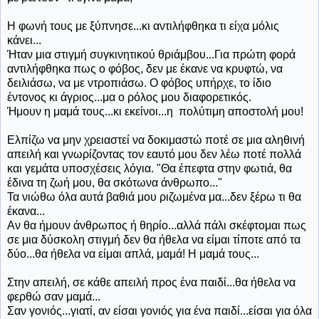
Η φωνή τους με ξύπνησε...κι αντιλήφθηκα τι είχα μόλις
κάνει...
Ήταν μια στιγμή συγκινητικού θριάμβου...Για πρώτη φορά
αντιλήφθηκα πως ο φόβος, δεν με έκανε να κρυφτώ, να
δειλιάσω, να με ντροπιάσω. Ο φόβος υπήρχε, το ίδιο
έντονος κι άγριος...μα ο ρόλος μου διαφορετικός.
Ήμουν η μαμά τους...κι εκείνοι...η πολύτιμη αποστολή μου!
Ελπίζω να μην χρειαστεί να δοκιμαστώ ποτέ σε μια αληθινή
απειλή και γνωρίζοντας τον εαυτό μου δεν λέω ποτέ πολλά
και γεμάτα υποσχέσεις λόγια. "Θα έπεφτα στην φωτιά, θα
έδινα τη ζωή μου, θα σκότωνα άνθρωπο..."
Τα νιώθω όλα αυτά βαθιά μου ριζωμένα μα...δεν ξέρω τι θα
έκανα...
Αν θα ήμουν άνθρωπος ή θηρίο...αλλά πάλι σκέφτομαι πως
σε μια δύσκολη στιγμή δεν θα ήθελα να είμαι τίποτε από τα
δύο...θα ήθελα να είμαι απλά, μαμά! Η μαμά τους...
Στην απειλή, σε κάθε απειλή προς ένα παιδί...θα ήθελα να
φερθώ σαν μαμά...
Σαν γονιός...γιατί, αν είσαι γονιός για ένα παιδί...είσαι για όλα