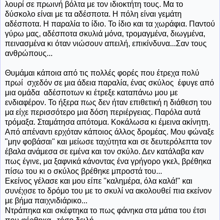
λουρί σε πρωινή βόλτα με τον ιδιοκτήτη τους. Μα το
δύσκολο είναι με τα αδέσποτα. Η πόλη είναι γεμάτη
αδέσποτα. Η παραλία το ίδιο. Το ίδιο και τα χωράφια. Παντού
γύρω μας, αδέσποτα σκυλιά μόνα, τρομαγμένα, διωγμένα,
πεινασμένα κι όταν νιώσουν απειλή, επικίνδυνα...Σαν τους
ανθρώπους...
Θυμάμαι κάποια από τις πολλές φορές που έτρεχα πολύ
πρωί σχεδόν σε μια άδεια παραλία, ένας σκύλος έφυγε από
μια ομάδα αδέσποτων κι έτρεξε καταπάνω μου με
ενδιαφέρον. Το ήξερα πως δεν ήταν επιθετική η διάθεση του
μα είχε περισσότερο μια δόση περιέργειας. Παρόλα αυτά
τρόμαξα. Σταμάτησα απότομα. Κοκάλωσα κι έμεινα ακίνητη.
Από απέναντι ερχόταν κάποιος άλλος δρομέας. Μου φώναξε
"μην φοβάσαι" και μείωσε ταχύτητα και σε δευτερόλεπτα τον
έβαλα ανάμεσα σε εμένα και τον σκύλο. Δεν κατάλαβα καν
πως έγινε, μα ξαφνικά κάνοντας ένα γρήγορο γκελ, βρέθηκα
πίσω του κι ο σκύλος βρέθηκε μπροστά του...
Εκείνος γέλασε και μου είπε "καλημέρα, όλα καλά!" και
συνέχισε το δρόμο του με το σκυλί να ακολουθεί πια εκείνον
με βήμα παιχνιδιάρικο...
Ντράπηκα και σκέφτηκα το πως φάνηκα στα μάτια του έτσι