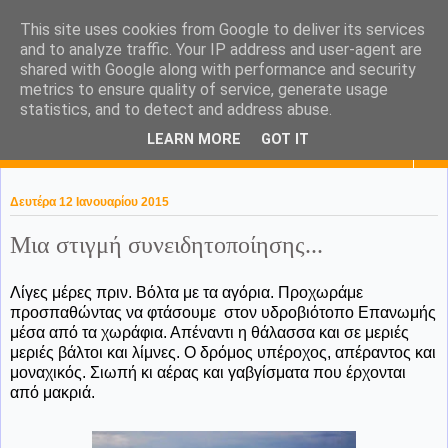
This site uses cookies from Google to deliver its services
KaPa. Me without you...tea
and to analyze traffic. Your IP address and user-agent are
shared with Google along with performance and security
without a biscuit!
metrics to ensure quality of service, generate usage
statistics, and to detect and address abuse.
LEARN MORE
GOT IT
▼
Δευτέρα 12 Ιανουαρίου 2015
Μια στιγμή συνειδητοποίησης...
Λίγες μέρες πριν. Βόλτα με τα αγόρια. Προχωράμε
προσπαθώντας να φτάσουμε στον υδροβιότοπο Επανωμής
μέσα από τα χωράφια. Απέναντι η θάλασσα και σε μεριές
μεριές βάλτοι και λίμνες. Ο δρόμος υπέροχος, απέραντος και
μοναχικός. Σιωπή κι αέρας και γαβγίσματα που έρχονται
από μακριά.