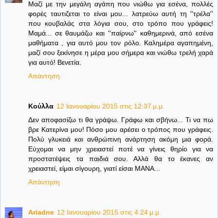
Μαζί με την μεγάλη αγάπη που νιώθω για εσένα, πολλές
φορές ταυτιζεται το είναι μου... λατρεύω αυτή τη ''τρέλα''
που κουβαλάς στα λόγια σου, στο τρόπο που γράφεις!
Μαμά... σε θαυμάζω και ''παίρνω'' καθημερινά, από εσένα
μαθήματα , για αυτό μου τον ρόλο. Καλημέρα αγαπημένη,
μαζί σου ξεκίνησε η μέρα μου σήμερα και νιώθω τρελή χαρά
για αυτό! Βενετία.
Απάντηση
Κούλλα
12 Ιανουαρίου 2015 στις 12:37 μ.μ.
Δεν αποφασίζω τι θα γράψω. Γράφω και σβήνω... Τι να πω
βρε Κατερίνα μου! Πόσο μου αρέσει ο τρόπος που γράφεις.
Πολύ γλυκειά και ανθρώπινη ανάρτηση ακόμη μια φορά.
Εύχομαι να μην χρειαστεί ποτέ να γίνεις θηρίο για να
προστατέψεις τα παιδιά σου. Αλλά θα το έκανες αν
χρειαστεί, είμαι σίγουρη, γιατί είσαι ΜΑΝΑ...
Απάντηση
Ariadne
12 Ιανουαρίου 2015 στις 4:24 μ.μ.