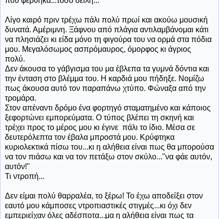
που φέρθηκα...τόσο δειλή...
Λίγο καιρό πριν τρέχω πάλι πολύ πρωί και ακούω μουσική
δυνατά. Αμέριμνη. Ξάφνου από πλάγια αντιλαμβάνομαι κάτι
να πλησιάζει κι είδα μόνο τη φιγούρα του να ορμά στα πόδια
μου. Μεγαλόσωμος ασπρόμαυρος, όμορφος κι άγριος
πολύ.
Δεν άκουσα το γάβγισμα του μα έβλεπα τα γυμνά δόντια και
την ένταση στο βλέμμα του. Η καρδιά μου πήδηξε. Νομίζω
πως άκουσα αυτό τον παραπάνω χτύπο. Φώναξα από την
τρομάρα.
Στον απέναντι δρόμο ένα φορτηγό σταματημένο και κάποιος
ξεφορτώνει εμπορεύματα. Ο τύπος βλέπει τη σκηνή και
τρέχει προς το μέρος μου κι έγινε πάλι το ίδιο. Μέσα σε
δευτερόλεπτα τον έβαλα μπροστά μου. Κρύφτηκα
κυριολεκτικά πίσω του...κι η αλήθεια είναι πως θα μπορούσα
να τον πιάσω και να τον πετάξω στον σκύλο..."να φάε αυτόν,
αυτόν!"
Τι ντροπή...
Δεν είμαι πολύ θαρραλέα, το ξέρω! Το έχω αποδείξει στον
εαυτό μου κάμποσες ντροπιαστικές στιγμές...κι όχι δεν
εμπεριείχαν όλες αδέσποτα...μα η αλήθεια είναι πως τα