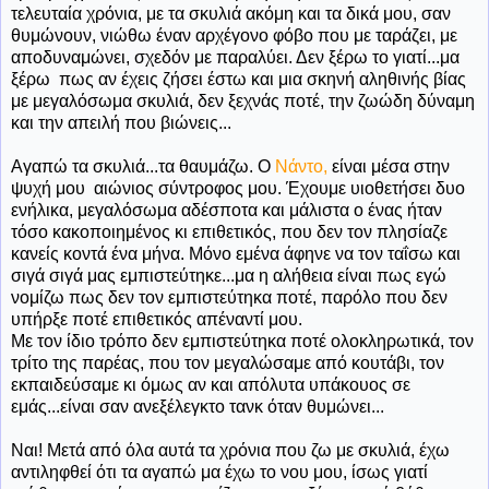
τελευταία χρόνια, με τα σκυλιά ακόμη και τα δικά μου, σαν
θυμώνουν, νιώθω έναν αρχέγονο φόβο που με ταράζει, με
αποδυναμώνει, σχεδόν με παραλύει. Δεν ξέρω το γιατί...μα
ξέρω πως αν έχεις ζήσει έστω και μια σκηνή αληθινής βίας
με μεγαλόσωμα σκυλιά, δεν ξεχνάς ποτέ, την ζωώδη δύναμη
και την απειλή που βιώνεις...
Αγαπώ τα σκυλιά...τα θαυμάζω. Ο
Νάντο,
είναι μέσα στην
ψυχή μου αιώνιος σύντροφος μου. Έχουμε υιοθετήσει δυο
ενήλικα, μεγαλόσωμα αδέσποτα και μάλιστα ο ένας ήταν
τόσο κακοποιημένος κι επιθετικός, που δεν τον πλησίαζε
κανείς κοντά ένα μήνα. Μόνο εμένα άφηνε να τον ταΐσω και
σιγά σιγά μας εμπιστεύτηκε...μα η αλήθεια είναι πως εγώ
νομίζω πως δεν τον εμπιστεύτηκα ποτέ, παρόλο που δεν
υπήρξε ποτέ επιθετικός απέναντί μου.
Με τον ίδιο τρόπο δεν εμπιστεύτηκα ποτέ ολοκληρωτικά, τον
τρίτο της παρέας, που τον μεγαλώσαμε από κουτάβι, τον
εκπαιδεύσαμε κι όμως αν και απόλυτα υπάκουος σε
εμάς...είναι σαν ανεξέλεγκτο τανκ όταν θυμώνει...
Ναι! Μετά από όλα αυτά τα χρόνια που ζω με σκυλιά, έχω
αντιληφθεί ότι τα αγαπώ μα έχω το νου μου, ίσως γιατί