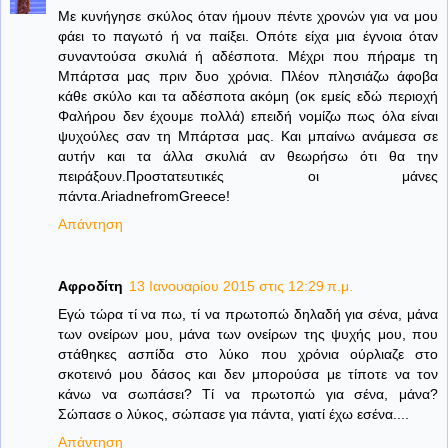
Με κυνήγησε σκύλος όταν ήμουν πέντε χρονών για να μου
φάει το παγωτό ή να παίξει. Οπότε είχα μια έγνοια όταν
συναντούσα σκυλιά ή αδέσποτα. Μέχρι που πήραμε τη
Μπάρτσα μας πριν δυο χρόνια. Πλέον πλησιάζω άφοβα
κάθε σκύλο και τα αδέσποτα ακόμη (οκ εμείς εδώ περιοχή
Φαλήρου δεν έχουμε πολλά) επειδή νομίζω πως όλα είναι
ψυχούλες σαν τη Μπάρτσα μας. Και μπαίνω ανάμεσα σε
αυτήν και τα άλλα σκυλιά αν θεωρήσω ότι θα την
πειράξουν.Προστατευτικές οι μάνες
πάντα.AriadnefromGreece!
Απάντηση
Αφροδίτη
13 Ιανουαρίου 2015 στις 12:29 π.μ.
Εγώ τώρα τί να πω, τί να πρωτοπώ δηλαδή για σένα, μάνα
των ονείρων μου, μάνα των ονείρων της ψυχής μου, που
στάθηκες ασπίδα στο λύκο που χρόνια ούρλιαζε στο
σκοτεινό μου δάσος και δεν μπορούσα με τίποτε να τον
κάνω να σωπάσει? Τί να πρωτοπώ για σένα, μάνα?
Σώπασε ο λύκος, σώπασε για πάντα, γιατί έχω εσένα....
Απάντηση