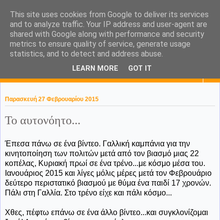
This site uses cookies from Google to deliver its services
KaPa. Me without you...tea
and to analyze traffic. Your IP address and user-agent are
shared with Google along with performance and security
without a biscuit!
metrics to ensure quality of service, generate usage
statistics, and to detect and address abuse.
LEARN MORE
GOT IT
▼
Παρασκευή 27 Φεβρουαρίου 2015
Το αυτονόητο...
Έπεσα πάνω σε ένα βίντεο. Γαλλική καμπάνια για την
κινητοποίηση των πολιτών μετά από τον βιασμό μιας 22
κοπέλας, Κυριακή πρωί σε ένα τρένο...με κόσμο μέσα του.
Ιανουάριος 2015 και λίγες μόλις μέρες μετά τον Φεβρουάριο
δεύτερο περιστατικό βιασμού με θύμα ένα παιδί 17 χρονών.
Πάλι στη Γαλλία. Στο τρένο είχε και πάλι κόσμο...
Χθες, πέφτω επάνω σε ένα άλλο βίντεο...και συγκλονίζομαι