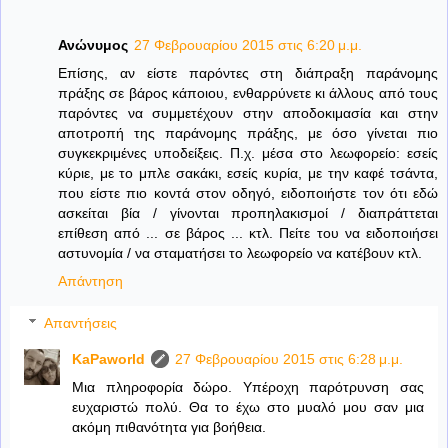
Ανώνυμος
27 Φεβρουαρίου 2015 στις 6:20 μ.μ.
Επίσης, αν είστε παρόντες στη διάπραξη παράνομης
πράξης σε βάρος κάποιου, ενθαρρύνετε κι άλλους από τους
παρόντες να συμμετέχουν στην αποδοκιμασία και στην
αποτροπή της παράνομης πράξης, με όσο γίνεται πιο
συγκεκριμένες υποδείξεις. Π.χ. μέσα στο λεωφορείο: εσείς
κύριε, με το μπλε σακάκι, εσείς κυρία, με την καφέ τσάντα,
που είστε πιο κοντά στον οδηγό, ειδοποιήστε τον ότι εδώ
ασκείται βία / γίνονται προπηλακισμοί / διαπράττεται
επίθεση από ... σε βάρος ... κτλ. Πείτε του να ειδοποιήσει
αστυνομία / να σταματήσει το λεωφορείο να κατέβουν κτλ.
Απάντηση
Απαντήσεις
KaPaworld
27 Φεβρουαρίου 2015 στις 6:28 μ.μ.
Μια πληροφορία δώρο. Υπέροχη παρότρυνση σας
ευχαριστώ πολύ. Θα το έχω στο μυαλό μου σαν μια
ακόμη πιθανότητα για βοήθεια.