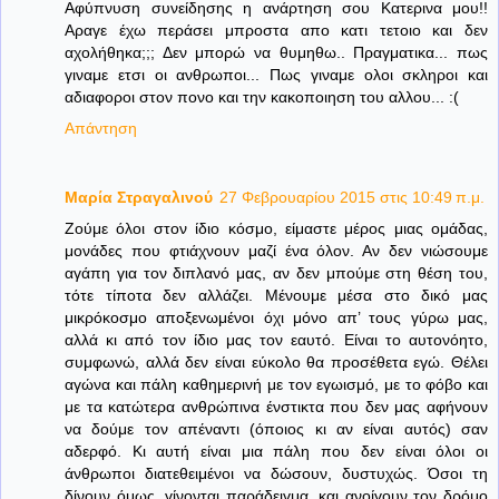
Αφύπνυση συνείδησης η ανάρτηση σου Κατερινα μου!!
Αραγε έχω περάσει μπροστα απο κατι τετοιο και δεν
αχολήθηκα;;; Δεν μπορώ να θυμηθω.. Πραγματικα... πως
γιναμε ετσι οι ανθρωποι... Πως γιναμε ολοι σκληροι και
αδιαφοροι στον πονο και την κακοποιηση του αλλου... :(
Απάντηση
Μαρία Στραγαλινού
27 Φεβρουαρίου 2015 στις 10:49 π.μ.
Ζούμε όλοι στον ίδιο κόσμο, είμαστε μέρος μιας ομάδας,
μονάδες που φτιάχνουν μαζί ένα όλον. Αν δεν νιώσουμε
αγάπη για τον διπλανό μας, αν δεν μπούμε στη θέση του,
τότε τίποτα δεν αλλάζει. Μένουμε μέσα στο δικό μας
μικρόκοσμο αποξενωμένοι όχι μόνο απ’ τους γύρω μας,
αλλά κι από τον ίδιο μας τον εαυτό. Είναι το αυτονόητο,
συμφωνώ, αλλά δεν είναι εύκολο θα προσέθετα εγώ. Θέλει
αγώνα και πάλη καθημερινή με τον εγωισμό, με το φόβο και
με τα κατώτερα ανθρώπινα ένστικτα που δεν μας αφήνουν
να δούμε τον απέναντι (όποιος κι αν είναι αυτός) σαν
αδερφό. Κι αυτή είναι μια πάλη που δεν είναι όλοι οι
άνθρωποι διατεθειμένοι να δώσουν, δυστυχώς. Όσοι τη
δίνουν όμως, γίνονται παράδειγμα, και ανοίγουν τον δρόμο