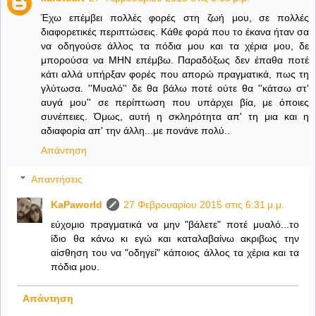
Έχω επέμβει πολλές φορές στη ζωή μου, σε πολλές
διαφορετικές περιπτώσεις. Κάθε φορά που το έκανα ήταν σα
να οδηγούσε άλλος τα πόδια μου και τα χέρια μου, δε
μπορούσα να ΜΗΝ επέμβω. Παραδόξως δεν έπαθα ποτέ
κάτι αλλά υπήρξαν φορές που απορώ πραγματικά, πως τη
γλύτωσα. ''Μυαλό'' δε θα βάλω ποτέ ούτε θα ''κάτσω στ'
αυγά μου'' σε περίπτωση που υπάρχει βία, με όποιες
συνέπειες. Όμως, αυτή η σκληρότητα απ' τη μια και η
αδιαφορία απ' την άλλη...με πονάνε πολύ..
Απάντηση
Απαντήσεις
KaPaworld
27 Φεβρουαρίου 2015 στις 6:31 μ.μ.
εύχομιο πραγματικά να μην "βάλετε" ποτέ μυαλό...το
ίδιο θα κάνω κι εγώ και καταλαβαίνω ακριβως την
αίσθηση του να "οδηγεί" κάποιος άλλος τα χέρια και τα
πόδια μου.
Απάντηση