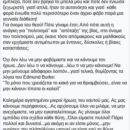
έμπλεξα, ποτέ δεν βρήκα το μπελά μου και ποτέ δεν ένιωσα
ξεχωριστή γιατί απλά, ήταν το αυτονόητο και γιατί κάθε
φορά ένιωθα πολύ περισσότερο έναν άγριο φόβο παρά μια
γενναία διάθεση!
Για όνομα του θεού! Πότε γίναμε έτσι; Από πότε αυτή η
ανάγκη για "πολιτισμό" και "απόταξη" της βίας, στο όνομα
του πολιτισμού, μας έκανε τόσο απόμακρους και μαλθακούς
σαν ερχόμαστε αντιμέτωποι με έντονες, δύσκολες ή βίαιες
καταστάσεις;
Όχι δεν λέω να μην φοβόμαστε και να κάνουμε τον
ήρωα...Δεν λέω τι να κάνουμε...λέω τι να μην κάνουμε! Να
μην μείνουμε αδιάφοροι λοιπόν...γιατί τελικά, θυμίζοντας τα
λόγια του Edmund Burke:
"Το μόνο που χρειάζεται το κακό για να θριαμβεύσει...είναι να
μην κάνουν τίποτα οι καλοί!"
Καλημέρα αγαπημένοι μικροί ήρωες του εαυτού μας. Ας μας
κάνουμε περήφανους...Ας αρχίσουμε όλοι να μιλάμε, να μην
ανεχόμαστε, να μην εγκαταλείπουμε. Ας γίνουμε όλοι
εμπόδιο στα σχέδια κάθε θύτη...Όλοι είμαστε πολλοί! Πάρα
πολλοί και δυνατοί...μα ακόμη κι αν είσαι μόνος...μην
γυρίσεις την πλάτη!Αύριο μπορεί να είσαι εσύ το θύμα...