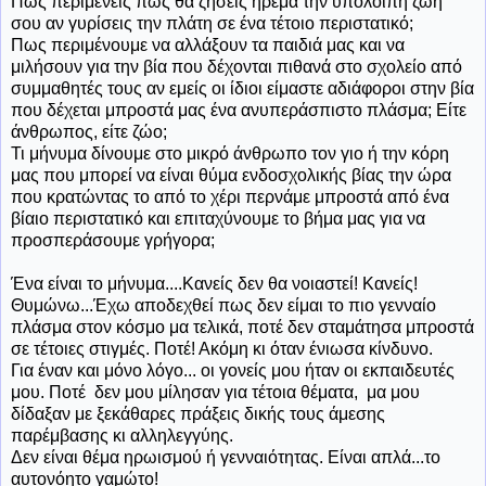
Πως περιμένεις πως θα ζήσεις ήρεμα την υπόλοιπη ζωή
σου αν γυρίσεις την πλάτη σε ένα τέτοιο περιστατικό;
Πως περιμένουμε να αλλάξουν τα παιδιά μας και να
μιλήσουν για την βία που δέχονται πιθανά στο σχολείο από
συμμαθητές τους αν εμείς οι ίδιοι είμαστε αδιάφοροι στην βία
που δέχεται μπροστά μας ένα ανυπεράσπιστο πλάσμα; Είτε
άνθρωπος, είτε ζώο;
Τι μήνυμα δίνουμε στο μικρό άνθρωπο τον γιο ή την κόρη
μας που μπορεί να είναι θύμα ενδοσχολικής βίας την ώρα
που κρατώντας το από το χέρι περνάμε μπροστά από ένα
βίαιο περιστατικό και επιταχύνουμε το βήμα μας για να
προσπεράσουμε γρήγορα;
Ένα είναι το μήνυμα....Κανείς δεν θα νοιαστεί! Κανείς!
Θυμώνω...Έχω αποδεχθεί πως δεν είμαι το πιο γενναίο
πλάσμα στον κόσμο μα τελικά, ποτέ δεν σταμάτησα μπροστά
σε τέτοιες στιγμές. Ποτέ! Ακόμη κι όταν ένιωσα κίνδυνο.
Για έναν και μόνο λόγο... οι γονείς μου ήταν οι εκπαιδευτές
μου. Ποτέ δεν μου μίλησαν για τέτοια θέματα, μα μου
δίδαξαν με ξεκάθαρες πράξεις δικής τους άμεσης
παρέμβασης κι αλληλεγγύης.
Δεν είναι θέμα ηρωισμού ή γενναιότητας. Είναι απλά...το
αυτονόητο γαμώτο!