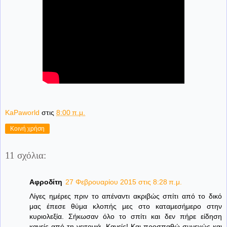
KaPaworld
στις
8:00 π.μ.
Κοινή χρήση
11 σχόλια:
Αφροδίτη
27 Φεβρουαρίου 2015 στις 8:28 π.μ.
Λίγες ημέρες πριν το απέναντι ακριβώς σπίτι από το δικό
μας έπεσε θύμα κλοπής μες στο καταμεσήμερο στην
κυριολεξία. Σήκωσαν όλο το σπίτι και δεν πήρε είδηση
κανείς από τη γειτονιά. Κανείς! Και προσπαθώ συνεχώς και