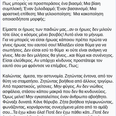
Πως μπορείς να προσπεράσεις ένα βιασμό; Μια βίαιη
συμπλοκή; Έναν ξυλοδαρμό; Έναν βασανισμό; Μια
φραστική επίθεση; Μια γελοιοποίηση; Μια κακοποίηση
οποιασδήποτε μορφής;
Είμαστε οι ήρωες των παιδιών μας...αν οι ήρωες δεν μιλούν
τότε όλος ο κόσμος μένει βουβός! Αυτό είναι το μήνυμα.
Για να μπορείς να είσαι ήρωας κάποιου πρέπει πρώτα να
γίνεις ήρωας του εαυτού σου! Μίλα!Δεν είσαι θύμα για να
σιωπήσεις. Δεν είσαι εσύ το θύμα κι ούτε είναι ανάγκη να
γίνεις. Μα αν δεν μιλήσεις θα γίνεις...και θύμα και συνένοχος.
Είσαι ελεύθερος. Αν υπάρχει κίνδυνος προστάτεψε τον
εαυτό σου μα φρόντισε να επέμβεις. Πως;
Καλώντας άμεσα, την αστυνομία. Ζητώντας έντονα, από τον
θύτη να σταματήσει. Ζητώντας βοήθεια από άλλους τριγύρω.
Από περαστικούς, γείτονες. Μην φύγεις. Αν δεν νιώθεις
ασφάλεια, στάσου κάπου μακριά που δεν θα κινδυνεύεις.
Όμως μείνε! Μην εγκαταλείπεις έναν άνθρωπο αβοήθητο.
Φώναξε δυνατά. Κάνε θόρυβο. Ζήτα βοήθεια τηλεφωνώντας,
φωνάζοντας, κορνάροντας συνεχόμενα μέσα από το αμάξι
σου...Τα έχω κάνει όλα! Ποτέ δεν έχω πάθει κάτι...Ποτέ δεν