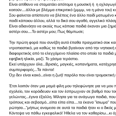
Είναι απίθανο να σταματάει απότομα η μουσική ή η οχλαγωγία
κοιτούν....άλλοι με βλέμμα επικριτικό (μμμμ, να η μάνα του) κ
Σου φαίνεται απίστευτο να βλέπεις ένα άλλο παιδί ματωμένο κ
παιδί κάποιου άλλου, αλλά το δικό σου αγαθό, αγγελικό πλάσ
Είναι αδιανόητο να ακούς πως κάποια παιδιά έκαναν μια ζημι
αστέρι σου....Το αστέρι μου; Πως θάμπωσε;
Την πρώτη φορά που συνέβη αυτό έπαθα πραγματικό σοκ και δέ
ντροπιαστικό, μα καθώς τα παιδιά βγαίνουν από την νηπιακή 
διαφορετικός από το ελεγχόμενο πλαίσιο στο οποίο τα παιδιά 
εφηβική ηλικία, μαζί. Το χάσμα τεράστιο.
Εκεί υπάρχουν όλα...Βρισιές, μαγκιές, κοπανήματα, κατάχρηση
συμπεριφορές...Τα πάντα!
Όχι δεν είναι κακό...είναι η ζωή! παρόλο που είναι τρομακτική
Έτσι λοιπόν όταν μια μαμά φίλη μου τηλεφώνησε για να μου πε
σχολείο, τον κορόιδευαν και τον έσπρωχναν σε βαθμό που του 
γελώντας...έγινα έξαλλη. Μίλησα για τα ανάγωγα παιδιά, που δ
τρόπους και σεβασμό...είπα είπα είπα....τα έκανα "ίσιωμα" πο
ρώτησα..."μήπως αναμεσα σε αυτά τα παιδιά ήταν κι ο δικός μο
Κόντεψα να πάθω εγκεφαλικό! Ήθελα να τον καθαρίσω...κι όχ