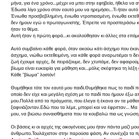
μήνα, για ένα χρόνο...μέχρι να μπει στην εφηβεία, ήθελα να ανο
Έδωσα λίγο χρόνο στον εαυτό μου να ηρεμήσει...Τι ήταν αυτό
Ένιωθα προσβεβλημένη, ένιωθα ντροπιασμένη, ένιωθα εκτεθε
δεν ήμουν εγώ ο πρωταγωνιστής. Έπρεπε να προσπεράσω κά
ήταν το θέμα.
Αυτή ήταν η πρώτη φορά...κι ακολούθησαν κι άλλες στα επόμεν
Αυτό συμβαίνει κάθε φορά, όταν ακούω κάτι άσχημο που έκα
άσχημα, νιώθω εκτεθειμένη, ναι κάθε φορά αναρωτιέμαι τι δε
ζωή έχουμε αρχές, δε πειράζουμε, δεν χτυπάμε, δεν αφαιρούμε
βίωμα είναι ευκαιρία για μάθηση και...μόλις σκέφτηκα τη λέξη
Κάθε "βίωμα" λοιπόν!
Θυμήθηκα τότε τον εαυτό μου παιδί.Θυμήθηκα πως το παιδί που
οποίο δεν είχε και μεγάλη σχέση με το παιδί που ήμουν έξω α
μου.Πολλά από τα πράγματα, που έλεγα ή έκανα αν τα μάθαιν
ξαφνιάζονταν.Εδώ που τα λέμε, μπορεί και να έφριτταν... Μα ή
μου, να βιώσω συναισθήματα που τα κουβαλώ πια ως γνώση
Οι βάσεις κι οι αρχές της οικογένειας μου ήταν πάντα μαζί μου
άνθρωπο.Τουλάχιστον στην παρούσα φάση. Αν συνέχιζα τα π