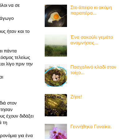
όλοι να σε
Στο άπειρο κι ακόμη
παραπέρα...
ανάγωγο
υς ήταν και το
Ένα σακούλι γεμάτο
αναμνήσεις...
αι πάντα
κόσμος τελείως
αι λίγο πριν την
Πασχαλινό κλαδί στον
τοίχο...
αι
Ζήσε!
διά στον
άτησαν
υς έχουν διδάξει
ά τη
Γεννήθηκα Γυναίκα.
ρονόμια για ένα