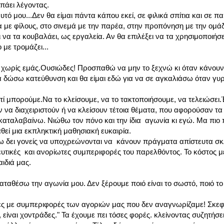
πάει λέγοντας.
ό μου...Δεν θα είμαι πάντα κάπου εκεί, σε φιλικά σπίτια και σε πα
ια με φίλους, στο σινεμά με την παρέα, στην προπόνηση με την ομά
 να τα κουβαλάει, ως εργαλεία. Αν θα επιλέξει να τα χρησιμοποιήσει 
με τρομάζει...
 χωρίς εμάς.Ουσιώδες! Προσπαθώ να μην το ξεχνώ κι όταν κάνουν
α δώσω κατεύθυνση και θα είμαι εδώ για να σε αγκαλιάσω όταν γυρ
τί μπορούμε.Να το κλείσουμε, να το τακτοποιήσουμε, να τελειώσει
α διαχειριστούν ή να κλείσουν τέτοια θέματα, που αφορούσαν τα π
ο καταλαβαίνω. Νιώθω τον πόνο και την ίδια αγωνία κι εγώ. Μα πιο
εί μια εκπληκτική μαθησιακή ευκαιρία.
έχω δει γονείς να υποχρεώνονται να κάνουν πράγματα απίστευτα σ
ευτικές και ανορίωτες συμπεριφορές του παρελθόντος. Το κόστος
αιδιά μας.
αθέσω την αγωνία μου. Δεν ξέρουμε ποιό είναι το σωστό, ποιό το 
υτες με συμπεριφορές των αγοριών μας που δεν αναγνωρίζαμε! Σκε
 είναι χοντράδες." Τα έχουμε πει τόσες φορές. κλείνοντας συζητήσε