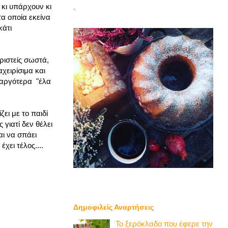
κι υπάρχουν κι
`
τα οποία εκείνα
κάτι
ριστείς σωστά,
αχειρίσιμα και
ι αργότερα "έλα
ει με το παιδί
 γιατί δεν θέλει
αι να σπάει
χει τέλος....
Δημοφιλείς Αναρτήσεις
Το ξερόκλαδο που έφερε την