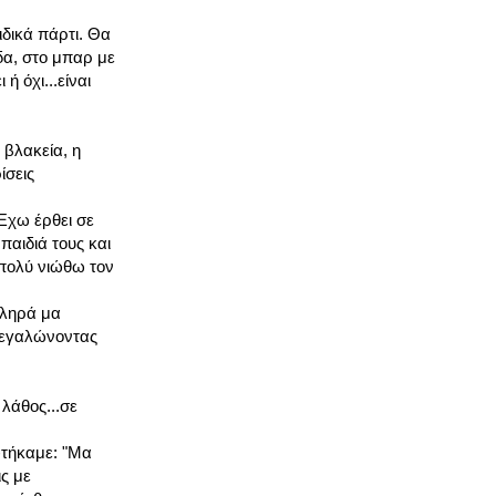
ιδικά πάρτι. Θα
δα, στο μπαρ με
ή όχι...είναι
 βλακεία, η
ίσεις
.Έχω έρθει σε
αιδιά τους και
 πολύ νιώθω τον
κληρά μα
 μεγαλώνοντας
λάθος...σε
φτήκαμε: "Μα
ις με