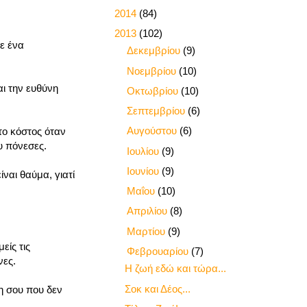
►
2014
(84)
▼
2013
(102)
ε ένα
►
Δεκεμβρίου
(9)
►
Νοεμβρίου
(10)
αι την ευθύνη
►
Οκτωβρίου
(10)
►
Σεπτεμβρίου
(6)
►
Αυγούστου
(6)
το κόστος όταν
υ πόνεσες.
►
Ιουλίου
(9)
►
Ιουνίου
(9)
ναι θαύμα, γιατί
►
Μαΐου
(10)
►
Απριλίου
(8)
►
Μαρτίου
(9)
είς τις
▼
Φεβρουαρίου
(7)
νες.
Η ζωή εδώ και τώρα...
Σοκ και Δέος...
η σου που δεν