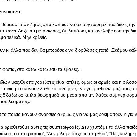
 ξανακάνει.
α θυμάσαι όταν ζητάς από κάποιον να σε συγχωρήσει του δίνεις την
το κάνει. Δείξε ότι μετάνιωσες, ότι λυπάσαι, και ανέλαβε εσύ την δ
έμα τελικά. Μην κρίνεις.
ν κι άλλα που δεν θα μπορέσεις να διορθώσεις ποτέ...Σκέψου καλ
η φωτιά, στο κάτω κάτω εσύ τα έβαλες...
ιδιών μας.Οι απαγορεύσεις είναι απλές, όμως οι αρχές και η φιλοσ
 παιδιά μου κάνουν λάθη και ανοησίες. Κι εγώ μαθαίνω μαζί τους 
ους διδάξω όχι απλά θεωρητικά μα μέσα από την λάθος συμπεριφορ
ποτελέσματος...
 τα παιδιά κάνουν ανοησίες ακριβώς για να μας δοκιμάσουν ή για 
να οριοθετούμε αυτές τις συμπεριφορές."Δεν χτυπάμε τα άλλα παιδά
ι από το κοριτσάκι", "Δεν μιλάμε άσχημα στη θεία", "Πες καλημέρα