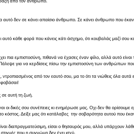
πράξη από τον άνθρωπο.
μα αυτό δεν σε κάνει απαίσιο άνθρωπο. Σε κάνει άνθρωπο που έκαν
ι αυτό κάθε φορά που κάνεις κάτι άσχημο, ότι κουβαλάς μαζί σου κ
χει πια εμπιστοσύνη, πιθανά να έχασες έναν φίλο, αλλά αυτό είναι 
. Πάλεψε για να κερδίσεις πίσω την εμπιστοσύνη των ανθρώπων πο
 ντροπιασμένος από τον εαυτό σου, μα το ότι τα νιώθεις όλα αυτά εί
 φοβάσαι!
 σε αυτή τη ζωή.
αι οι δικές σου συνέπειες κι ενημέρωσε μας. Οχι δεν θα ορίσουμε εμ
 το κόστος. Δείξε μας ότι κατάλαβες την σοβαρότητα αυτού που έκα
 είναι διαπραγματεύσιμη, είσαι ο θησαυρός μου, αλλά υπάρχουν λάθ
στιγμές που η συγνώμη δεν έχει ισχύ.