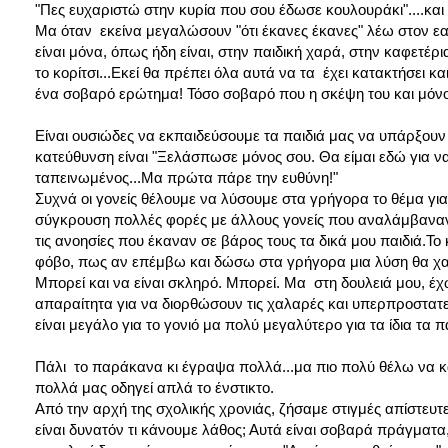
"Πες ευχαριστώ στην κυρία που σου έδωσε κουλουράκι"....και 
Μα όταν εκείνα μεγαλώσουν "ότι έκανες έκανες" λέω στον εαυτ
είναι μόνα, όπως ήδη είναι, στην παιδική χαρά, στην καφετέρ
το κορίτσι...Εκεί θα πρέπει όλα αυτά να τα έχει κατακτήσει και
ένα σοβαρό ερώτημα! Τόσο σοβαρό που η σκέψη του και μόνο 
Είναι ουσιώδες να εκπαιδεύσουμε τα παιδιά μας να υπάρξουν
κατεύθυνση είναι "Ξελάσπωσε μόνος σου. Θα είμαι εδώ για ν
ταπεινωμένος...Μα πρώτα πάρε την ευθύνη!"
Συχνά οι γονείς θέλουμε να λύσουμε στα γρήγορα το θέμα για
σύγκρουση πολλές φορές με άλλους γονείς που αναλάμβαναν ν
τις ανοησίες που έκαναν σε βάρος τους τα δικά μου παιδιά.Τ
φόβο, πως αν επέμβω και δώσω στα γρήγορα μια λύση θα χαθ
Μπορεί και να είναι σκληρό. Μπορεί. Μα στη δουλειά μου, 
απαραίτητα για να διορθώσουν τις χαλαρές και υπερπροστατ
είναι μεγάλο για το γονιό μα πολύ μεγαλύτερο για τα ίδια τα π
Πάλι το παράκανα κι έγραψα πολλά...μα πιο πολύ θέλω να κατ
πολλά μας οδηγεί απλά το ένστικτο.
Από την αρχή της σχολικής χρονιάς, ζήσαμε στιγμές απίστε
είναι δυνατόν τι κάνουμε λάθος; Αυτά είναι σοβαρά πράγματα,