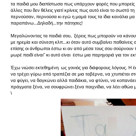
τα παιδιά μου διαπίστωσα πως υπάρχουν φορές που μπορείς ν
άλλες που δεν θέλεις γιατί κρίνεις πως αυτό είναι το σωστό 
περνούσαν, περνούσα κι εγώ η μαμά τους τα ίδια κανάλια μα 
παραπάνω...Δηλαδή...την πάτησες!
Μεγαλώνοντας τα παιδιά σου, ξέρεις πως μπορούν να κάνουν κ
με ηρεμία και σύνεση κλπ...κι όταν αυτό συμβαίνει παθαίνεις σ
επίσης οι άνθρωποι έστω κι αν από μέσα τους σου σούρνουν τ
μωρέ παιδί είναι" κι αυτό είναι έστω μια παρηγοριά για τον εκ
Έχω νιώσει εκτεθημένη ως γονιός για διάφορους λόγους. Η έκθε
να τρέχει γύρω από τραπέζια σε μια ταβέρνα, να χτυπιέται στο s
να φύγει, να δαγκώνει αλλά παιδάκια, να φτύνει, να κοπανάει,
πράγματα ξένα, να σουφρώνει ξένα παιχνίδια, να λέει αθώα μα 
\