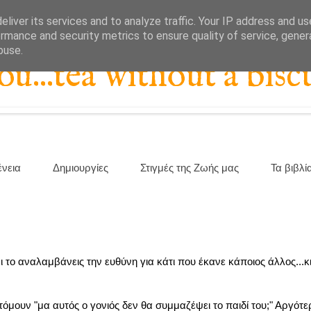
liver its services and to analyze traffic. Your IP address and u
rmance and security metrics to ensure quality of service, gene
buse.
...tea without a biscu
ένεια
Δημιουργίες
Στιγμές της Ζωής μας
Τα βιβλί
 το αναλαμβάνεις την ευθύνη για κάτι που έκανε κάποιος άλλος...κι
τόμουν "μα αυτός ο γονιός δεν θα συμμαζέψει το παιδί του;" Αργό