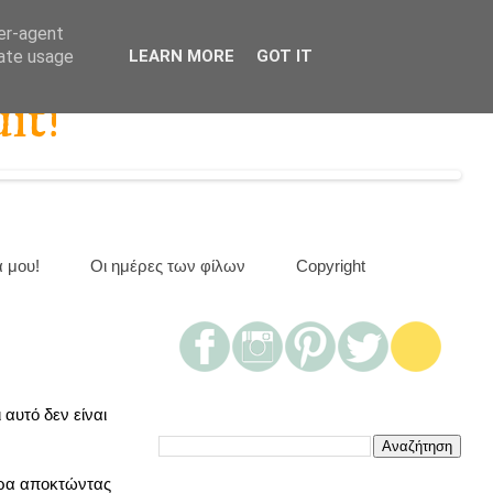
ser-agent
rate usage
LEARN MORE
GOT IT
it!
α μου!
Οι ημέρες των φίλων
Copyright
 αυτό δεν είναι
τερα αποκτώντας