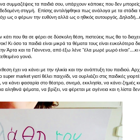
α συμμαζέψεις τα παιδιά σου, υπάρχουν κάποιες που δεν μπορείς 
τη δεδομένη στιγμή. Επίσης αντιλήφθηκα πως ανάλογα με τα στάδια 
όχι ως ο φέρων την ευθύνη αλλά ως ο ηθικός αυτουργός. Δηλαδή...
άτι που θα σε φέρει σε δύσκολη θέση, πιστεύεις πως θα το διαχει
οκ! Κι όσο τα παιδιά είναι μικρά τα θέματα τους είναι ευκολότερα δι
ην Άρτα και τα Γιάννενα, από έξω λένε "έλα μωρέ μωρό είναι"....κ
τεθειμένο γονιό.
ση έχει να κάνει με την ηλικία και την ανάπτυξη του παιδιού. Αρχίζ
uper market γιατί θέλει παιχνίδι, να ουρλιάζει στις παιδικές γιορτές
 να κάνει φασαρία στο θέατρο, σινεμά, εκκλησία, να κάνει ζημιές κ
αληθινά ψέματα, να βρίζει, να φέρεται με αγένεια και η λίστα δεν έ