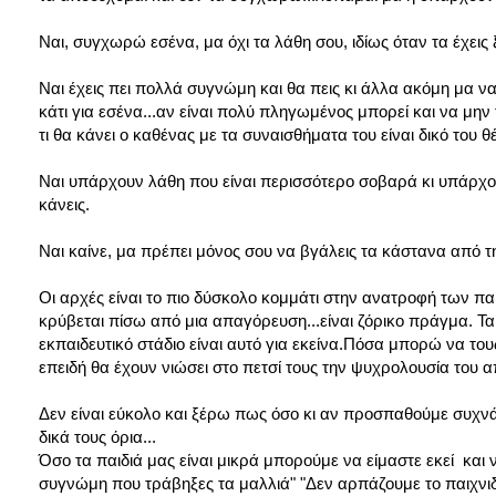
Ναι, συγχωρώ εσένα, μα όχι τα λάθη σου, ιδίως όταν τα έχεις
Ναι έχεις πει πολλά συγνώμη και θα πεις κι άλλα ακόμη μα ν
κάτι για εσένα...αν είναι πολύ πληγωμένος μπορεί και να μην 
τι θα κάνει ο καθένας με τα συναισθήματα του είναι δικό του θ
Ναι υπάρχουν λάθη που είναι περισσότερο σοβαρά κι υπάρχου
κάνεις.
Ναι καίνε, μα πρέπει μόνος σου να βγάλεις τα κάστανα από τ
Οι αρχές είναι το πιο δύσκολο κομμάτι στην ανατροφή των πα
κρύβεται πίσω από μια απαγόρευση...είναι ζόρικο πράγμα. Τα
εκπαιδευτικό στάδιο είναι αυτό για εκείνα.Πόσα μπορώ να τ
επειδή θα έχουν νιώσει στο πετσί τους την ψυχρολουσία του α
Δεν είναι εύκολο και ξέρω πως όσο κι αν προσπαθούμε συχνά
δικά τους όρια...
Όσο τα παιδιά μας είναι μικρά μπορούμε να είμαστε εκεί και 
συγνώμη που τράβηξες τα μαλλιά" "Δεν αρπάζουμε το παιχνιδάκ