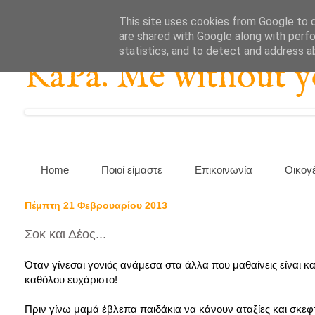
This site uses cookies from Google to de
are shared with Google along with perfo
statistics, and to detect and address a
KaPa. Me without you
Home
Ποιοί είμαστε
Επικοινωνία
Οικογ
Πέμπτη 21 Φεβρουαρίου 2013
Σοκ και Δέος...
Όταν γίνεσαι γονιός ανάμεσα στα άλλα που μαθαίνεις είναι και
καθόλου ευχάριστο!
Πριν γίνω μαμά έβλεπα παιδάκια να κάνουν αταξίες και σκεφ