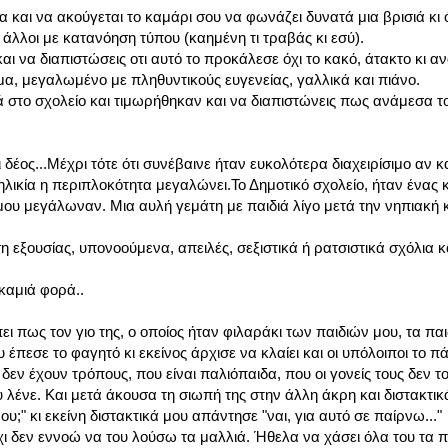
 και να ακούγεται το καμάρι σου να φωνάζει δυνατά μια βρισιά κι 
ι άλλοι με κατανόηση τύπου (καημένη τι τραβάς κι εσύ).
αι να διαπιστώσεις οτι αυτό το προκάλεσε όχι το κακό, άτακτο κι 
μα, μεγαλωμένο με πληθυντικούς ευγενείας, γαλλικά και πιάνο.
ά στο σχολείο και τιμωρήθηκαν και να διαπιστώνεις πως ανάμεσα το
ος...Μέχρι τότε ότι συνέβαινε ήταν ευκολότερα διαχειρίσιμο αν κ
ηλικία η περιπλοκότητα μεγαλώνει.Το Δημοτικό σχολείο, ήταν ένας 
μου μεγάλωναν. Μια αυλή γεμάτη με παιδιά λίγο μετά την νηπιακή κ
 εξουσίας, υπονοούμενα, απειλές, σεξιστικά ή ρατσιστικά σχόλια κ
 καμιά φορά..
ι πως τον γιο της, ο οποίος ήταν φιλαράκι των παιδιών μου, τα παι
έπεσε το φαγητό κι εκείνος άρχισε να κλαίει και οι υπόλοιποι το π
εν έχουν τρόπους, που είναι παλιόπαιδα, που οι γονείς τους δεν το
υ λένε. Και μετά άκουσα τη σιωπή της στην άλλη άκρη και διστακτικ
υ;" κι εκείνη διστακτικά μου απάντησε "ναι, για αυτό σε παίρνω..."
ι δεν εννοώ να του λούσω τα μαλλιά. Ήθελα να χάσει όλα του τα π