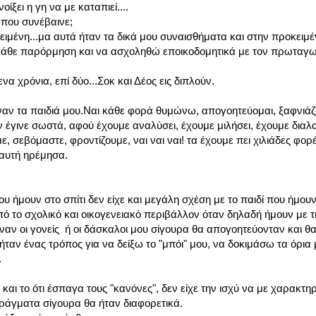
ίξει η γη να με καταπιεί....
 που συνέβαινε;
ιμένη...μα αυτά ήταν τα δικά μου συναισθήματα και στην προκειμ
θε παρόρμηση και να ασχοληθώ εποικοδομητικά με τον πρωταγων
α χρόνια, επί δύο...Σοκ και Δέος εις διπλούν.
ναν τα παιδιά μου.Ναι κάθε φορά θυμώνω, απογοητεύομαι, ξαφνιάζ
ν έγινε σωστά, αφού έχουμε αναλύσει, έχουμε μιλήσει, έχουμε δια
, σεβόμαστε, φροντίζουμε, ναι ναι ναι! τα έχουμε πει χιλιάδες φορ
 αυτή ηρέμησα.
 ήμουν στο σπίτι δεν είχε και μεγάλη σχέση με το παιδί που ήμουν
πό το σχολικό και οικογενειακό περιβάλλον όταν δηλαδή ήμουν με τ
αν οι γονείς ή οι δάσκαλοι μου σίγουρα θα απογοητεύονταν και θ
ταν ένας τρόπος για να δείξω το "μπόι" μου, να δοκιμάσω τα όρια μ
.
 και το ότι έσπαγα τους "κανόνες", δεν είχε την ισχύ να με χαρακτηρ
ράγματα σίγουρα θα ήταν διαφορετικά.