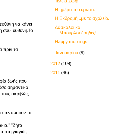
Τέλεια Ζωή!
Η ημέρα του ερωτα.
Η Εκδρομή...με το σχολείο.
 ευθύνη να κάνει
Δάσκαλοι και
ική σου ευθύνη.Το
Μπουρλοτιέρηδες!
Happy mornings!
ά πριν τα
►
Ιανουαρίου
(9)
►
2012
(109)
►
2011
(46)
οφία ζωής που
πόσο σημαντικό
ά τους ακριβώς
να τεντώσουν τα
κια." "Ζήτα
 στη γιαγιά",