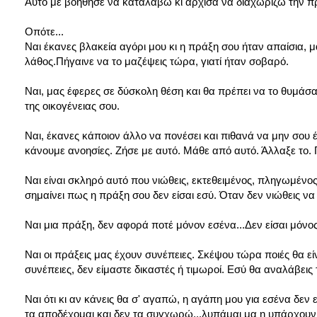
Αυτό με βοήθησε να καταλάβω κι άρχισα να διαχωρίζω την 
Οπότε...
Ναι έκανες βλακεία αγόρι μου κι η πράξη σου ήταν απαίσια, 
λάθος.Πήγαινε να το μαζέψεις τώρα, γιατί ήταν σοβαρό.
Ναι, μας έφερες σε δύσκολη θέση και θα πρέπει να το θυμάσα
της οικογένειας σου.
Ναι, έκανες κάποιον άλλο να πονέσει και πιθανά να μην σου έ
κάνουμε ανοησίες. Ζήσε με αυτό. Μάθε από αυτό. Άλλαξε το
Ναι είναι σκληρό αυτό που νιώθεις, εκτεθειμένος, πληγωμένος,
σημαίνει πως η πράξη σου δεν είσαι εσύ. Όταν δεν νιώθεις να
Ναι μια πράξη, δεν αφορά ποτέ μόνον εσένα...Δεν είσαι μόνος
Ναι οι πράξεις μας έχουν συνέπειες. Σκέψου τώρα ποιές θα είν
συνέπειες, δεν είμαστε δικαστές ή τιμωροί. Εσύ θα αναλάβεις
Ναι ότι κι αν κάνεις θα σ' αγαπώ, η αγάπη μου για εσένα δεν
τα αποδέχομαι και δεν τα συγχωρώ...λυπάμαι μα η υπάρχουν 