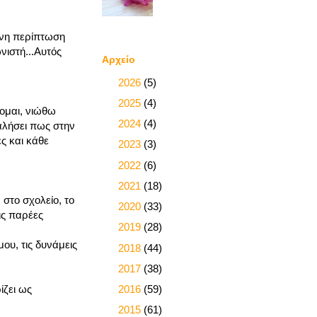
ένη περίπτωση
ιστή...Αυτός
Αρχείο
►
2026
(5)
►
2025
(4)
ομαι, νιώθω
►
2024
(4)
λαλήσει πως στην
ές και κάθε
►
2023
(3)
►
2022
(6)
►
2021
(18)
 στο σχολείο, το
►
2020
(33)
ις παρέες
►
2019
(28)
α
ου, τις δυνάμεις
►
2018
(44)
►
2017
(38)
►
2016
(59)
ίζει ως
►
2015
(61)