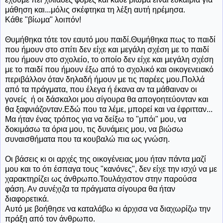
μάθηση και...μόλις σκέφτηκα τη λέξη αυτή ηρέμησα.
Κάθε "βίωμα" λοιπόν!
Θυμήθηκα τότε τον εαυτό μου παιδί.Θυμήθηκα πως το παιδί
που ήμουν στο σπίτι δεν είχε και μεγάλη σχέση με το παιδί
που ήμουν στο σχολείο, το οποίο δεν είχε και μεγάλη σχέση
με το παιδί που ήμουν έξω από το σχολικό και οικογενειακό
περιβάλλον όταν δηλαδή ήμουν με τις παρέες μου.Πολλά
από τα πράγματα, που έλεγα ή έκανα αν τα μάθαιναν οι
γονείς ή οι δάσκαλοι μου σίγουρα θα απογοητεύονταν και
θα ξαφνιάζονταν.Εδώ που τα λέμε, μπορεί και να έφριτταν...
Μα ήταν ένας τρόπος για να δείξω το "μπόι" μου, να
δοκιμάσω τα όρια μου, τις δυνάμεις μου, να βιώσω
συναισθήματα που τα κουβαλώ πια ως γνώση.
Οι βάσεις κι οι αρχές της οικογένειας μου ήταν πάντα μαζί
μου και το ότι έσπαγα τους "κανόνες", δεν είχε την ισχύ να με
χαρακτηρίζει ως άνθρωπο.Τουλάχιστον στην παρούσα
φάση. Αν συνέχιζα τα πράγματα σίγουρα θα ήταν
διαφορετικά.
Αυτό με βοήθησε να καταλάβω κι άρχισα να διαχωρίζω την
πράξη από τον άνθρωπο.