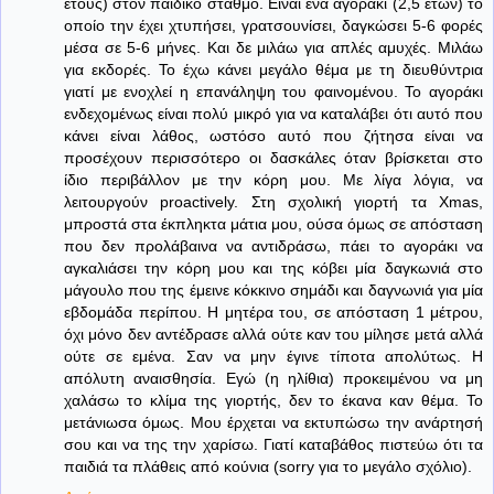
έτους) στον παιδικό σταθμό. Είναι ένα αγοράκι (2,5 ετών) το
οποίο την έχει χτυπήσει, γρατσουνίσει, δαγκώσει 5-6 φορές
μέσα σε 5-6 μήνες. Και δε μιλάω για απλές αμυχές. Μιλάω
για εκδορές. Το έχω κάνει μεγάλο θέμα με τη διευθύντρια
γιατί με ενοχλεί η επανάληψη του φαινομένου. Το αγοράκι
ενδεχομένως είναι πολύ μικρό για να καταλάβει ότι αυτό που
κάνει είναι λάθος, ωστόσο αυτό που ζήτησα είναι να
προσέχουν περισσότερο οι δασκάλες όταν βρίσκεται στο
ίδιο περιβάλλον με την κόρη μου. Με λίγα λόγια, να
λειτουργούν proactively. Στη σχολική γιορτή τα Xmas,
μπροστά στα έκπληκτα μάτια μου, ούσα όμως σε απόσταση
που δεν προλάβαινα να αντιδράσω, πάει το αγοράκι να
αγκαλιάσει την κόρη μου και της κόβει μία δαγκωνιά στο
μάγουλο που της έμεινε κόκκινο σημάδι και δαγνωνιά για μία
εβδομάδα περίπου. Η μητέρα του, σε απόσταση 1 μέτρου,
όχι μόνο δεν αντέδρασε αλλά ούτε καν του μίλησε μετά αλλά
ούτε σε εμένα. Σαν να μην έγινε τίποτα απολύτως. Η
απόλυτη αναισθησία. Εγώ (η ηλίθια) προκειμένου να μη
χαλάσω το κλίμα της γιορτής, δεν το έκανα καν θέμα. Το
μετάνιωσα όμως. Μου έρχεται να εκτυπώσω την ανάρτησή
σου και να της την χαρίσω. Γιατί καταβάθος πιστεύω ότι τα
παιδιά τα πλάθεις από κούνια (sorry για το μεγάλο σχόλιο).