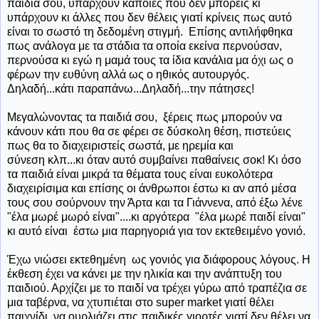
παιδιά σου, υπάρχουν κάποιες που δεν μπορείς κι
υπάρχουν κι άλλες που δεν θέλεις γιατί κρίνεις πως αυτό
είναι το σωστό τη δεδομένη στιγμή. Επίσης αντιλήφθηκα
πως ανάλογα με τα στάδια τα οποία εκείνα περνούσαν,
περνούσα κι εγώ η μαμά τους τα ίδια κανάλια μα όχι ως ο
φέρων την ευθύνη αλλά ως ο ηθικός αυτουργός.
Δηλαδή...κάτι παραπάνω...Δηλαδή...την πάτησες!
Μεγαλώνοντας τα παιδιά σου, ξέρεις πως μπορούν να
κάνουν κάτι που θα σε φέρει σε δύσκολη θέση, πιστεύεις
πως θα το διαχειριστείς σωστά, με ηρεμία και
σύνεση κλπ...κι όταν αυτό συμβαίνει παθαίνεις σοκ! Κι όσο
τα παιδιά είναι μικρά τα θέματα τους είναι ευκολότερα
διαχειρίσιμα και επίσης οι άνθρωποι έστω κι αν από μέσα
τους σου σούρνουν την Άρτα και τα Γιάννενα, από έξω λένε
"έλα μωρέ μωρό είναι"....κι αργότερα "έλα μωρέ παιδί είναι"
κι αυτό είναι έστω μια παρηγοριά για τον εκτεθειμένο γονιό.
Έχω νιώσει εκτεθημένη ως γονιός για διάφορους λόγους. Η
έκθεση έχει να κάνει με την ηλικία και την ανάπτυξη του
παιδιού. Αρχίζει με το παιδί να τρέχει γύρω από τραπέζια σε
μια ταβέρνα, να χτυπιέται στο super market γιατί θέλει
παιχνίδι, να ουρλιάζει στις παιδικές γιορτές γιατί δεν θέλει να