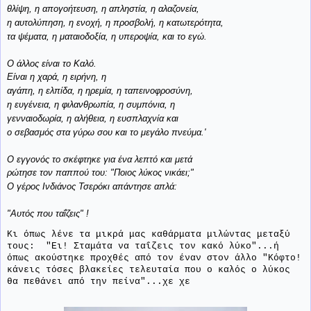
θλίψη, η απογοήτευση, η απληστία, η αλαζονεία,
η αυτολύπηση, η ενοχή, η προσβολή, η κατωτερότητα,
τα ψέματα, η ματαιοδοξία, η υπεροψία, και το εγώ.
Ο άλλος είναι το Καλό.
Είναι η χαρά, η ειρήνη, η
αγάπη, η ελπίδα, η ηρεμία, η ταπεινοφροσύνη,
η ευγένεια, η φιλανθρωπία, η συμπόνια, η
γενναιοδωρία, η αλήθεια, η ευσπλαχνία και
ο σεβασμός στα γύρω σου και το μεγάλο πνεύμα.'
Ο εγγονός το σκέφτηκε για ένα λεπτό και μετά
ρώτησε τον παππού του: "Ποιος λύκος νικάει;"
Ο γέρος Ινδιάνος Τσερόκι απάντησε απλά:
"Αυτός που ταΐζεις" !
Κι όπως λένε τα μικρά μας καθάρματα μιλώντας μεταξύ
τους: "Ει! Σταμάτα να ταΐζεις τον κακό λύκο"...ή
όπως ακούστηκε προχθές από τον έναν στον άλλο "Κόφτο!
κάνεις τόσες βλακείες τελευταία που ο καλός ο λύκος
θα πεθάνει από την πείνα"...χε χε