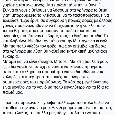
γυρίσεις ταπεινωμένος...Μα πρώτα πάρε την ευθύνη!"
Συχνά οι γονείς θέλουμε να λύσουμε στα γρήγορα το θέμα
γιατί μπορούμε.Να το κλείσουμε, να το τακτοποιήσουμε, να
τελειώσει.Έχω έρθει σε σύγκρουση πολλές φορές με άλλους
γονείς που αναλάμβαναν να διαχειριστούν ή να κλείσουν
τέτοια θέματα, που αφορούσαν τα παιδιά τους και τις
ανοησίες που έκαναν σε βάρος τους τα δικά μου παιδιά.Το
καταλαβαίνω. Νιώθω τον πόνο και την ίδια αγωνία κι εγώ.
Μα πιο πολύ νιώθω τον φόβο, πως αν επέμβω και δώσω
στα γρήγορα μια λύση θα χαθεί μια εκπληκτική μαθησιακή
ευκαιρία.
Μπορεί και να είναι σκληρό. Μπορεί. Μα στη δουλειά μου,
έχω δει γονείς να υποχρεώνονται να κάνουν πράγματα
απίστευτα σκληρά μα απαραίτητα για να διορθώσουν τις
χαλαρές και υπερπροστατευτικές και ανορίωτες
συμπεριφορές του παρελθόντος. Το κόστος μεγαλώνοντας
είναι μεγάλο για το γονιό μα πολύ μεγαλύτερο για τα ίδια τα
παιδιά μας.
Πάλι το παράκανα κι έγραψα πολλά...μα πιο πολύ θέλω να
καταθέσω την αγωνία μου. Δεν ξέρουμε ποιό είναι το σωστό,
ποιό το λάθος...σε πολλά μας οδηγεί απλά το ένστικτο.