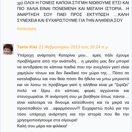
χρ).ΟΛΟΙ Η ΓΟΝΕΙΣ ΚΑΠΟΙΑ ΣΤΙΓΜΗ ΝΙΩΘΟΥΜΕ ΕΤΣΙ ΚΑΙ
ΠΙΟ ΧΑΛΙΑ ΕΙΝΑΙ ΠΟΝΕΜΕΝΗ ΚΑΙ ΜΕΓΑΛΗ ΙΣΤΟΡΙΑ....Η
ΑΝΑΡΤΗΣΗ ΣΟΥ ΠΑΕΙ ΠΡΟΣ ΕΚΤΥΠΩΣΗ ....ΚΑΛΗ
ΣΥΝΕΧΕΙΑ ΚΑΙ ΕΥΧΑΡΙΣΤΟΥΜΕ ΓΙΑ ΤΗΝ ΑΛΗΘΕΙΑ ΣΟΥ
Απάντηση
Tante Kiki
21 Φεβρουαρίου 2013 στις 10:24 π.μ.
Υπέροχη ανάρτηση Κατερίνα μου... εμείς πάλι έχουμε
προβλήματα από την ανάποδη... η μεγάλη μας δεν μπορεί
να αντιδράσει σε κάποια παιδιά που την ενοχλούν γιατί είναι
χαμηλών τόνων και δεν διεκδικεί τον χώρο της... Πόσο σε
καταλαβαίνω και σαν θεία πόσο θα ήθελα να μπω μπροστά
και να λύσω το πρόβλημα γιατί η αλήθεια είναι με "ζορίζει"
πολύ να ξέρω ότι κάποιες φορές αγχώνεται και
στενοχωριέται. Η ανάρτησή σου με βοήθησε όπως πάντα ...
είναι καλύτερα να δίνουμε κατεύθυνση και τα μικρά να
προσπαθούν να ...εφαρμόσουν!!! Ευχαριστώ πολύ για την
τόσο υπέροχη ανάρτηση και την ιστορία που θα την
χρησιμοποιήσουμε στα σίγουρα!
Καλή σου μέρα και φιλάκια!