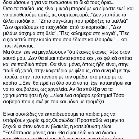
δοκιμάσουν ή για να τεντώσουν τα δικά τους όρια...
Όσο τα παιδιά μας είναι μικρά μπορούμε να είμαστε εκεί και
να οριοθετούμε αυτές τις συμπεριφορές."Δεν χτυπάμε τα
άλλα παιδάκια." "Ζήτα συγνώμη που τράβηξες τα μαλλιά"
"Δεν αρπάζουμε το παιχνιδάκι από το κοριτσάκι", "Δεν
μιλάμε άσχημα στη θεία", "Πες καλημέρα στη γιαγιά", "Πες
ευχαριστώ στην κυρία που σου έδωσε κουλουράκι"....και
πάει λέγοντας.
Μα όταν εκείνα μεγαλώσουν "ότι έκανες έκανες" λέω στον
εαυτό μου...Δεν θα είμαι πάντα κάπου εκεί, σε φιλικά σπίτια
και σε παιδικά πάρτι. Θα είναι μόνα, όπως ήδη είναι, στην
παιδική χαρά, στην καφετέρια με φίλους, στο σινεμά με την
παρέα, στην προπόνηση με την ομάδα, στο μπαρ με το
κορίτσι...Εκεί θα πρέπει όλα αυτά να τα έχει κατακτήσει και
να τα κουβαλάει, ως εργαλεία. Αν θα επιλέξει να τα
χρησιμοποιήσει ή όχι...είναι ένα σοβαρό ερώτημα! Τόσο
σοβαρό που η σκέψη του και μόνο με τρομάζει...
Είναι ουσιώδες να εκπαιδεύσουμε τα παιδιά μας να
υπάρξουν χωρίς εμάς.Ουσιώδες! Προσπαθώ να μην το
ξεχνώ κι όταν κάνουν βλακεία, η κατεύθυνση είναι
"Ξελάσπωσε μόνος σου. Θα είμαι εδώ για να δώσω
κατεύθυνση και θα είμαι εδώ για να σε αγκαλιάσω όταν