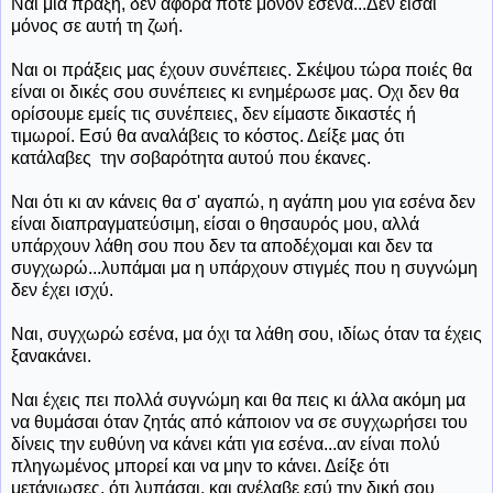
Ναι μια πράξη, δεν αφορά ποτέ μόνον εσένα...Δεν είσαι
μόνος σε αυτή τη ζωή.
Ναι οι πράξεις μας έχουν συνέπειες. Σκέψου τώρα ποιές θα
είναι οι δικές σου συνέπειες κι ενημέρωσε μας. Οχι δεν θα
ορίσουμε εμείς τις συνέπειες, δεν είμαστε δικαστές ή
τιμωροί. Εσύ θα αναλάβεις το κόστος. Δείξε μας ότι
κατάλαβες την σοβαρότητα αυτού που έκανες.
Ναι ότι κι αν κάνεις θα σ' αγαπώ, η αγάπη μου για εσένα δεν
είναι διαπραγματεύσιμη, είσαι ο θησαυρός μου, αλλά
υπάρχουν λάθη σου που δεν τα αποδέχομαι και δεν τα
συγχωρώ...λυπάμαι μα η υπάρχουν στιγμές που η συγνώμη
δεν έχει ισχύ.
Ναι, συγχωρώ εσένα, μα όχι τα λάθη σου, ιδίως όταν τα έχεις
ξανακάνει.
Ναι έχεις πει πολλά συγνώμη και θα πεις κι άλλα ακόμη μα
να θυμάσαι όταν ζητάς από κάποιον να σε συγχωρήσει του
δίνεις την ευθύνη να κάνει κάτι για εσένα...αν είναι πολύ
πληγωμένος μπορεί και να μην το κάνει. Δείξε ότι
μετάνιωσες, ότι λυπάσαι, και ανέλαβε εσύ την δική σου