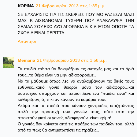
ΚΟΡΙΝΑ
21 Φεβρουαρίου 2013 στις 1:35 μ.μ.
ΣΕ ΕΥΧΑΡΙΣΤΩ ΓΙΑ ΤΙΣ ΣΚΕΨΕΙΣ ΠΟΥ ΜΟΙΡΑΖΕΣΑΙ ΜΑΖΙ
ΜΑΣ Κ ΑΙΣΘΑΝΟΜΑΙ ΤΥΧΕΡΗ ΠΟΥ ΑΝΑΚΑΛΥΨΑ ΤΗΝ
ΣΕΛΙΔΑ ΣΟΥ.ΕΧΩ ΔΥΟ ΑΓΟΡΑΚΙΑ 5 Κ 6 ΕΤΩΝ ΟΠΟΤΕ ΤΑ
ΣΧΟΛΙΑ ΕΙΝΑΙ ΠΕΡΙΤΤΑ..
Απάντηση
Memaria
21 Φεβρουαρίου 2013 στις 1:58 μ.μ.
Τα παιδιά πάντα θα δοκιμάζουν τις αντοχές μας και τα όριά
τους..το θέμα είναι να μην αδιαφορούμε..
Να τα μάθουμε όπως λες να αναλαμβάνουν τις δικές τους
ευθύνες..κακό γονιό θεωρώ μόνο τον αδιάφορο...και
δυστυχώς υπάρχουν και τέτοιοι..λένε ένα "παιδιά είναι" και
καθαρίζουν, ό, τι κι αν κάνουν τα καμάρια τους!
Ακόμα και τα παιδιά που κάνουν χοντράδες επιζητώντας
απλά την προσοχή των γονιών τους, ούτε τότε την
αποκτούν γιατί οι γονείς αδιαφορούν..είναι κρίμα!
Ο γονιός δεν κρίνεται από τις πράξεις των παιδιών του, αλλά
από το πως θα αντιμετωπίσει τις πράξεις..