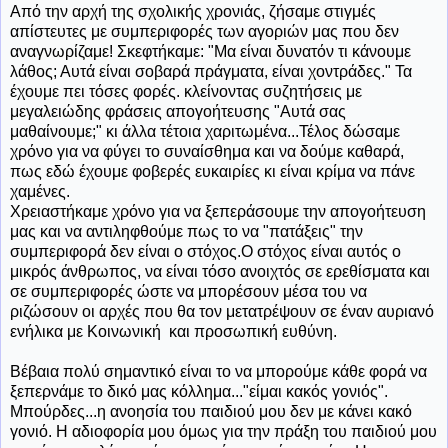
Από την αρχή της σχολικής χρονιάς, ζήσαμε στιγμές
απίστευτες με συμπεριφορές των αγοριών μας που δεν
αναγνωρίζαμε! Σκεφτήκαμε: "Μα είναι δυνατόν τι κάνουμε
λάθος; Αυτά είναι σοβαρά πράγματα, είναι χοντράδες." Τα
έχουμε πει τόσες φορές. κλείνοντας συζητήσεις με
μεγαλειώδης φράσεις απογοήτευσης "Αυτά σας
μαθαίνουμε;" κι άλλα τέτοια χαριτωμένα...Τέλος δώσαμε
χρόνο για να φύγει το συναίσθημα και να δούμε καθαρά,
πως εδώ έχουμε φοβερές ευκαιρίες κι είναι κρίμα να πάνε
χαμένες.
Χρειαστήκαμε χρόνο για να ξεπεράσουμε την απογοήτευση
μας και να αντιληφθούμε πως το να "πατάξεις" την
συμπεριφορά δεν είναι ο στόχος.Ο στόχος είναι αυτός ο
μικρός άνθρωπος, να είναι τόσο ανοιχτός σε ερεθίσματα και
σε συμπεριφορές ώστε να μπορέσουν μέσα του να
ριζώσουν οι αρχές που θα τον μετατρέψουν σε έναν αυριανό
ενήλικα με Κοινωνική και προσωπική ευθύνη.
Βέβαια πολύ σημαντικό είναι το να μπορούμε κάθε φορά να
ξεπερνάμε το δικό μας κόλλημα..."είμαι κακός γονιός".
Μπούρδες...η ανοησία του παιδιού μου δεν με κάνει κακό
γονιό. Η αδιοφορία μου όμως για την πράξη του παιδιού μου