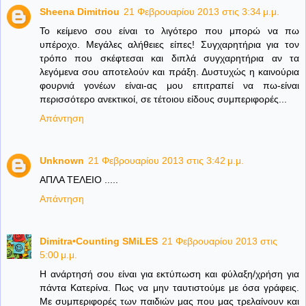
Sheena Dimitriou
21 Φεβρουαρίου 2013 στις 3:34 μ.μ.
Το κείμενο σου είναι το λιγότερο που μπορώ να πω
υπέροχο. Μεγάλες αλήθειες είπες! Συγχαρητήρια για τον
τρόπο που σκέφτεσαι και διπλά συγχαρητήρια αν τα
λεγόμενα σου αποτελούν και πράξη. Δυστυχώς η καινούρια
φουρνιά γονέων είναι-ας μου επιτραπεί να πω-είναι
περισσότερο ανεκτικοί, σε τέτοιου είδους συμπεριφορές...
Απάντηση
Unknown
21 Φεβρουαρίου 2013 στις 3:42 μ.μ.
ΑΠΛΑ ΤΕΛΕΙΟ .....
Απάντηση
Dimitra•Counting SΜiLES
21 Φεβρουαρίου 2013 στις
5:00 μ.μ.
Η ανάρτησή σου είναι για εκτύπωση και φύλαξη/χρήση για
πάντα Κατερίνα. Πως να μην ταυτιστούμε με όσα γράφεις.
Με συμπεριφορές των παιδιών μας που μας τρελαίνουν και