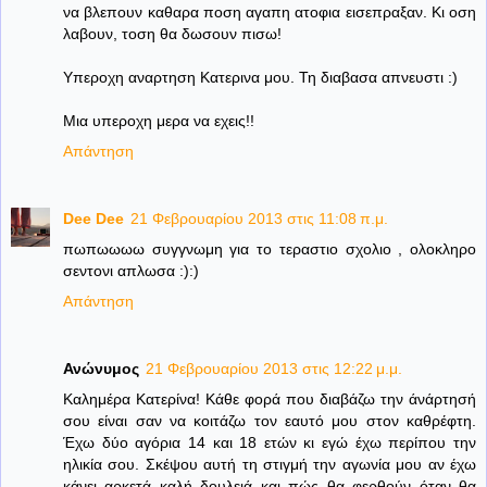
να βλεπουν καθαρα ποση αγαπη ατοφια εισεπραξαν. Κι οση
λαβουν, τοση θα δωσουν πισω!
Υπεροχη αναρτηση Κατερινα μου. Τη διαβασα απνευστι :)
Μια υπεροχη μερα να εχεις!!
Απάντηση
Dee Dee
21 Φεβρουαρίου 2013 στις 11:08 π.μ.
πωπωωωω συγγνωμη για το τεραστιο σχολιο , ολοκληρο
σεντονι απλωσα :):)
Απάντηση
Ανώνυμος
21 Φεβρουαρίου 2013 στις 12:22 μ.μ.
Καλημέρα Κατερίνα! Κάθε φορά που διαβάζω την άνάρτησή
σου είναι σαν να κοιτάζω τον εαυτό μου στον καθρέφτη.
Έχω δύο αγόρια 14 και 18 ετών κι εγώ έχω περίπου την
ηλικία σου. Σκέψου αυτή τη στιγμή την αγωνία μου αν έχω
κάνει αρκετά καλή δουλειά και πώς θα φερθούν όταν θα