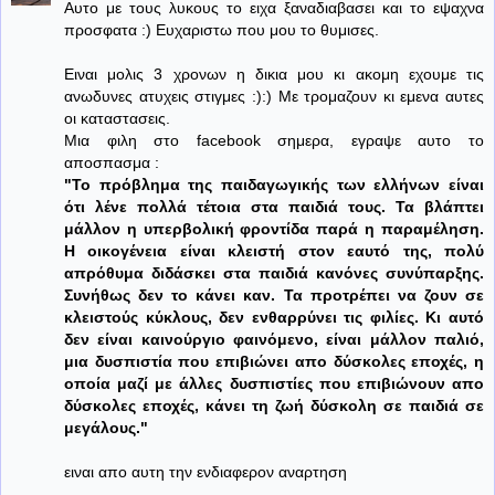
Αυτο με τους λυκους το ειχα ξαναδιαβασει και το εψαχνα
προσφατα :) Ευχαριστω που μου το θυμισες.
Ειναι μολις 3 χρονων η δικια μου κι ακομη εχουμε τις
ανωδυνες ατυχεις στιγμες :):) Με τρομαζουν κι εμενα αυτες
οι καταστασεις.
Μια φιλη στο facebook σημερα, εγραψε αυτο το
αποσπασμα :
"Το πρόβλημα της παιδαγωγικής των ελλήνων είναι
ότι λένε πολλά τέτοια στα παιδιά τους. Τα βλάπτει
μάλλον η υπερβολική φροντίδα παρά η παραμέληση.
Η οικογένεια είναι κλειστή στον εαυτό της, πολύ
απρόθυμα διδάσκει στα παιδιά κανόνες συνύπαρξης.
Συνήθως δεν το κάνει καν. Τα προτρέπει να ζουν σε
κλειστούς κύκλους, δεν ενθαρρύνει τις φιλίες. Κι αυτό
δεν είναι καινούργιο φαινόμενο, είναι μάλλον παλιό,
μια δυσπιστία που επιβιώνει απο δύσκολες εποχές, η
οποία μαζί με άλλες δυσπιστίες που επιβιώνουν απο
δύσκολες εποχές, κάνει τη ζωή δύσκολη σε παιδιά σε
μεγάλους."
ειναι απο αυτη την ενδιαφερον αναρτηση