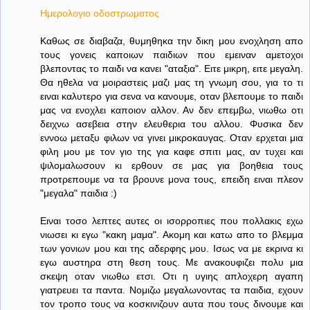
Ημερολογιο οδοστρωματος
Καθως σε διαβαζα, θυμηθηκα την δικη μου ενοχληση απο
τους γονεις καποιων παιδιων που εμειναν αμετοχοι
βλεποντας το παιδι να κανει "αταξια". Ειτε μικρη, ειτε μεγαλη.
Θα ηθελα να μοιραστεις μαζι μας τη γνωμη σου, για το τι
ειναι καλυτερο για σενα να κανουμε, οταν βλεπουμε το παιδι
μας να ενοχλει καποιον αλλον. Αν δεν επεμβω, νιωθω οτι
δειχνω ασεβεια στην ελευθερια του αλλου. Φυσικα δεν
εννοω μεταξυ φιλων να γινει μικροκαυγας. Οταν ερχεται μια
φιλη μου με τον γιο της για καφε σπιτι μας, αν τυχει και
ψιλομαλωσουν κι ερθουν σε μας για βοηθεια τους
προτρεπουμε να τα βρουνε μονα τους, επειδη ειναι πλεον
"μεγαλα" παιδια :)
Ειναι τοσο λεπτες αυτες οι ισορροπιες που πολλακις εχω
νιωσει κι εγω "κακη μαμα". Ακομη και κατω απο το βλεμμα
των γονιων μου και της αδερφης μου. Ισως να με εκρινα κι
εγω αυστηρα στη θεση τους. Με ανακουφιζει πολυ μια
σκεψη οταν νιωθω ετσι. Οτι η υγιης απλοχερη αγαπη
γιατρευει τα παντα. Νομιζω μεγαλωνοντας τα παιδια, εχουν
τον τροπο τους να κοσκινιζουν αυτα που τους δινουμε και