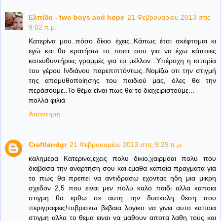
Ελπίδα - two boys and hope
21 Φεβρουαρίου 2013 στις
9:02 π.μ.
Κατερίνα μου..πόσο δίκιο έχεις..Κάπως έτσι σκέφτομαι κι
εγώ και θα κρατήσω το ποστ σου για να έχω κάποιες
κατευθυντήριες γραμμές για το μέλλον...Υπέροχη η ιστορία
του γέρου Ινδιάνου παρεπιπτόντως..Νομίζω οτι την στιγμή
της απομυθοποίησης του παιδιού μας, όλες θα την
περάσουμε..Το θέμα είναι πως θα το διαχειριστούμε...
πολλά φιλιά
Απάντηση
Craftlandgr
21 Φεβρουαρίου 2013 στις 9:29 π.μ.
καλημερα Κατερινα,εχεις πολυ δικιο,χαιρμοαι πολυ που
διαβασα την αναρτηση σου και εμαθα καποια πραγματα για
το πως θα πρεπει να αντιδρασω εχοντας ηδη μια μικρη
σχεδον 2,5 που ειναι μεν πολυ καλο παιδι αλλα καποια
στιγμη θα ερθω σε αυτη την δυσκολη θεση που
περιγραφεις!τοβρισκω βεβαια λογικο να γινει αυτο καποια
στιγμη αλλα το θεμα ειναι να μαθουν αποτα λαθη τους και