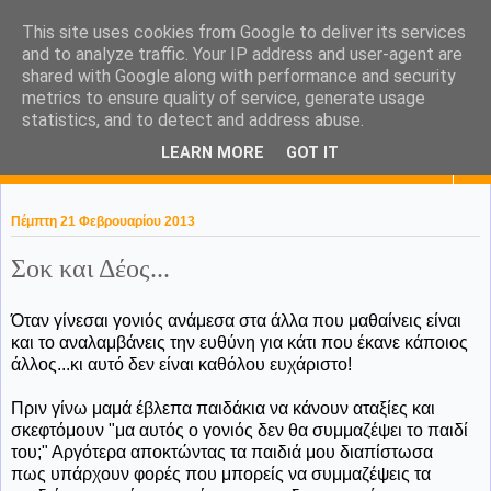
This site uses cookies from Google to deliver its services
KaPa. Me without you...tea
and to analyze traffic. Your IP address and user-agent are
shared with Google along with performance and security
without a biscuit!
metrics to ensure quality of service, generate usage
statistics, and to detect and address abuse.
LEARN MORE
GOT IT
▼
Πέμπτη 21 Φεβρουαρίου 2013
Σοκ και Δέος...
Όταν γίνεσαι γονιός ανάμεσα στα άλλα που μαθαίνεις είναι
και το αναλαμβάνεις την ευθύνη για κάτι που έκανε κάποιος
άλλος...κι αυτό δεν είναι καθόλου ευχάριστο!
Πριν γίνω μαμά έβλεπα παιδάκια να κάνουν αταξίες και
σκεφτόμουν "μα αυτός ο γονιός δεν θα συμμαζέψει το παιδί
του;" Αργότερα αποκτώντας τα παιδιά μου διαπίστωσα
πως υπάρχουν φορές που μπορείς να συμμαζέψεις τα