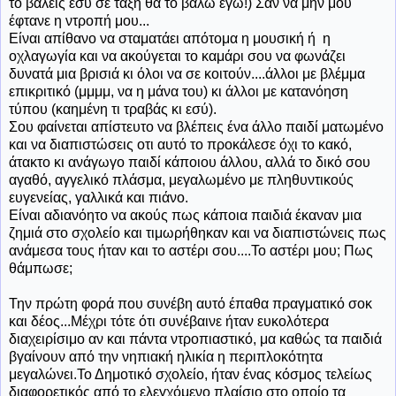
το βάλεις εσύ σε τάξη θα το βάλω εγώ!) Σαν να μην μου
έφτανε η ντροπή μου...
Είναι απίθανο να σταματάει απότομα η μουσική ή η
οχλαγωγία και να ακούγεται το καμάρι σου να φωνάζει
δυνατά μια βρισιά κι όλοι να σε κοιτούν....άλλοι με βλέμμα
επικριτικό (μμμμ, να η μάνα του) κι άλλοι με κατανόηση
τύπου (καημένη τι τραβάς κι εσύ).
Σου φαίνεται απίστευτο να βλέπεις ένα άλλο παιδί ματωμένο
και να διαπιστώσεις οτι αυτό το προκάλεσε όχι το κακό,
άτακτο κι ανάγωγο παιδί κάποιου άλλου, αλλά το δικό σου
αγαθό, αγγελικό πλάσμα, μεγαλωμένο με πληθυντικούς
ευγενείας, γαλλικά και πιάνο.
Είναι αδιανόητο να ακούς πως κάποια παιδιά έκαναν μια
ζημιά στο σχολείο και τιμωρήθηκαν και να διαπιστώνεις πως
ανάμεσα τους ήταν και το αστέρι σου....Το αστέρι μου; Πως
θάμπωσε;
Την πρώτη φορά που συνέβη αυτό έπαθα πραγματικό σοκ
και δέος...Μέχρι τότε ότι συνέβαινε ήταν ευκολότερα
διαχειρίσιμο αν και πάντα ντροπιαστικό, μα καθώς τα παιδιά
βγαίνουν από την νηπιακή ηλικία η περιπλοκότητα
μεγαλώνει.Το Δημοτικό σχολείο, ήταν ένας κόσμος τελείως
διαφορετικός από το ελεγχόμενο πλαίσιο στο οποίο τα