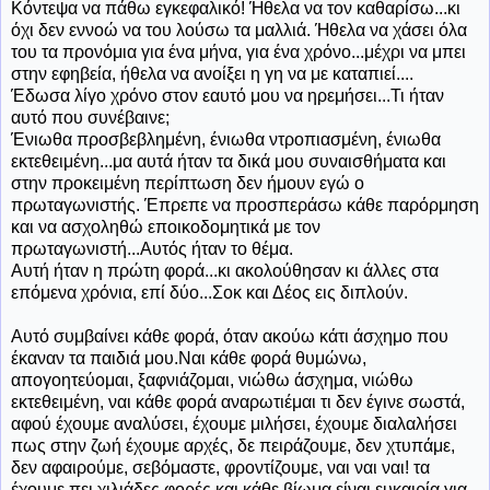
Κόντεψα να πάθω εγκεφαλικό! Ήθελα να τον καθαρίσω...κι
όχι δεν εννοώ να του λούσω τα μαλλιά. Ήθελα να χάσει όλα
του τα προνόμια για ένα μήνα, για ένα χρόνο...μέχρι να μπει
στην εφηβεία, ήθελα να ανοίξει η γη να με καταπιεί....
Έδωσα λίγο χρόνο στον εαυτό μου να ηρεμήσει...Τι ήταν
αυτό που συνέβαινε;
Ένιωθα προσβεβλημένη, ένιωθα ντροπιασμένη, ένιωθα
εκτεθειμένη...μα αυτά ήταν τα δικά μου συναισθήματα και
στην προκειμένη περίπτωση δεν ήμουν εγώ ο
πρωταγωνιστής. Έπρεπε να προσπεράσω κάθε παρόρμηση
και να ασχοληθώ εποικοδομητικά με τον
πρωταγωνιστή...Αυτός ήταν το θέμα.
Αυτή ήταν η πρώτη φορά...κι ακολούθησαν κι άλλες στα
επόμενα χρόνια, επί δύο...Σοκ και Δέος εις διπλούν.
Αυτό συμβαίνει κάθε φορά, όταν ακούω κάτι άσχημο που
έκαναν τα παιδιά μου.Ναι κάθε φορά θυμώνω,
απογοητεύομαι, ξαφνιάζομαι, νιώθω άσχημα, νιώθω
εκτεθειμένη, ναι κάθε φορά αναρωτιέμαι τι δεν έγινε σωστά,
αφού έχουμε αναλύσει, έχουμε μιλήσει, έχουμε διαλαλήσει
πως στην ζωή έχουμε αρχές, δε πειράζουμε, δεν χτυπάμε,
δεν αφαιρούμε, σεβόμαστε, φροντίζουμε, ναι ναι ναι! τα
έχουμε πει χιλιάδες φορές και κάθε βίωμα είναι ευκαιρία για