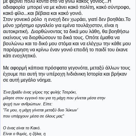
με φέρνει πολύ κοντά στο να γίνω κακός γονιός...Η
αδιαφορία μπορεί να με κάνει κακό πολίτη, κακό σύντροφο,
κακό φίλο...και βέβαια και κακό γονιό.
Στον γονεικό ρόλο η ενοχή δεν χωράει, γιατί δεν βοηθάει.Το
μόνο χρήσημο εργαλείο για εμένα τουλάχιστον, είναι η
αυτοκριτική. Διορθώνοντας τα δικά μου λάθη, θα βοηθήσω
εκείνους να διορθώσουν τα δικά τους. Οπότε έμαθα να
βουλώνω και το δικό μου στόμα και να ελέγχω την κάθε μου
παρόρμηση να κρίνω έναν γονιό επειδή το παιδί του έκανε
κάτι ενοχλητικό.
Με αφορμή κάποια πρόσφατα γεγονότα, μεταξύ άλλων τους
έχουμε πει αυτή την υπέροχη Ινδιάνικη Ιστορία και βρήκαν
σε αυτή μεγάλο νόημα.
Ένα βράδυ ένας γέρος της φυλής Τσερόκι,
μίλησε στον εγγονό του για τη μάχη που γίνεται μέσα στην
ψυχή των ανθρώπων. Είπε:
"Γιε μου, η μάχη γίνεται μεταξύ δυο 'λύκων'
που υπάρχουν μέσα σε όλους μας"
Ο ένας είναι το Κακό.
Είναι ο θυμός, η ζήλια, η