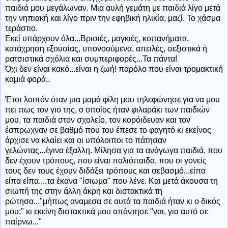
παιδιά μου μεγάλωναν. Μια αυλή γεμάτη με παιδιά λίγο μετά
την νηπιακή και λίγο πριν την εφηβική ηλικία, μαζί. Το χάσμα
τεράστιο.
Εκεί υπάρχουν όλα...Βρισιές, μαγκιές, κοπανήματα,
κατάχρηση εξουσίας, υπονοούμενα, απειλές, σεξιστικά ή
ρατσιστικά σχόλια και συμπεριφορές...Τα πάντα!
Όχι δεν είναι κακό...είναι η ζωή! παρόλο που είναι τρομακτική
καμιά φορά..
Έτσι λοιπόν όταν μια μαμά φίλη μου τηλεφώνησε για να μου
πει πως τον γιο της, ο οποίος ήταν φιλαράκι των παιδιών
μου, τα παιδιά στον σχολείο, τον κορόιδευαν και τον
έσπρωχναν σε βαθμό που του έπεσε το φαγητό κι εκείνος
άρχισε να κλαίει και οι υπόλοιποι το πάτησαν
γελώντας...έγινα έξαλλη. Μίλησα για τα ανάγωγα παιδιά, που
δεν έχουν τρόπους, που είναι παλιόπαιδα, που οι γονείς
τους δεν τους έχουν διδάξει τρόπους και σεβασμό...είπα
είπα είπα....τα έκανα "ίσιωμα" που λένε. Και μετά άκουσα τη
σιωπή της στην άλλη άκρη και διστακτικά τη
ρώτησα..."μήπως αναμεσα σε αυτά τα παιδιά ήταν κι ο δικός
μου;" κι εκείνη διστακτικά μου απάντησε "ναι, για αυτό σε
παίρνω..."