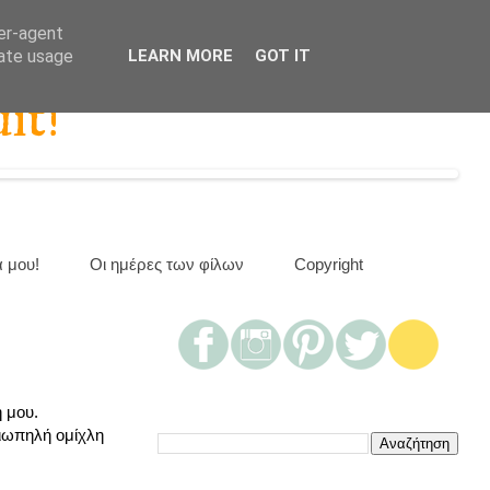
ser-agent
rate usage
LEARN MORE
GOT IT
it!
α μου!
Οι ημέρες των φίλων
Copyright
 μου.
σιωπηλή ομίχλη