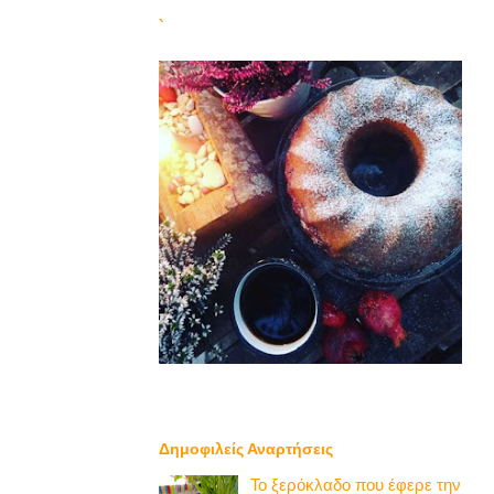
`
Δημοφιλείς Αναρτήσεις
Το ξερόκλαδο που έφερε την