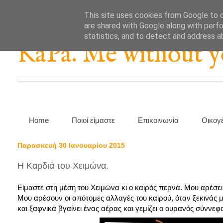
This site uses cookies from Google to de
are shared with Google along with perfo
statistics, and to detect and address a
KaPa. Me without you
Home
Ποιοί είμαστε
Επικοινωνία
Οικογ
Παρασκευή 30 Ιανουαρίου 2015
Η Καρδιά του Χειμώνα.
Είμαστε στη μέση του Χειμώνα κι ο καιρός περνά. Μου αρέσει
Μου αρέσουν οι απότομες αλλαγές του καιρού, όταν ξεκινάς
και ξαφνικά βγαίνει ένας αέρας και γεμίζει ο ουρανός σύννεφ