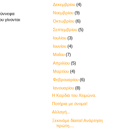
►
Δεκεμβρίου
(4)
►
Νοεμβρίου
(9)
 σύννεφα
ου γίνονται
►
Οκτωβρίου
(6)
►
Σεπτεμβρίου
(5)
►
Ιουλίου
(3)
►
Ιουνίου
(4)
►
Μαΐου
(7)
►
Απριλίου
(5)
►
Μαρτίου
(4)
►
Φεβρουαρίου
(6)
▼
Ιανουαρίου
(8)
Η Καρδιά του Χειμώνα.
Ποτήρια με όνομα!
Αλλαγή...
Ξεκινάμε δίαιτα! Ανάρτηση
πρώτη....