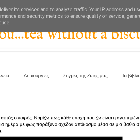
liver its services and to analyze traffic. Your IP address and u
rmance and security metrics to ensure quality of service, gene
buse.
...tea without a biscu
ένεια
Δημιουργίες
Στιγμές της Ζωής μας
Τα βιβλί
 αυτός ο καιρός. Νομίζω πως κάθε εποχή που ζω είναι η αγαπημένη
 μια ημέρα με φως παράξενο σχεδόν απόκοσμο μέσα σε μια βαθιά 
α.