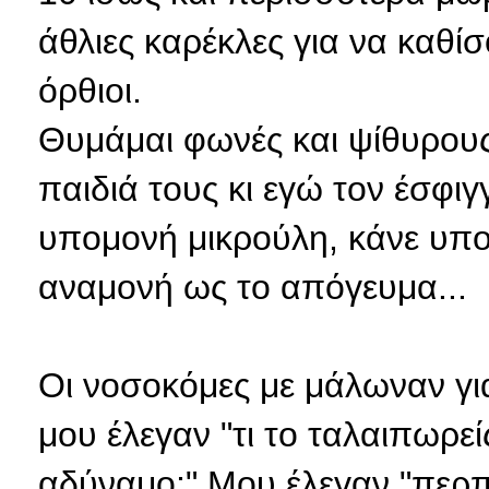
άθλιες καρέκλες για να καθί
όρθιοι.
Θυμάμαι φωνές και ψίθυρου
παιδιά τους κι εγώ τον έσφιγ
υπομονή μικρούλη, κάνε υπομ
αναμονή ως το απόγευμα...
Οι νοσοκόμες με μάλωναν γ
μου έλεγαν "τι το ταλαιπωρείς
αδύναμο;" Μου έλεγαν "περπά