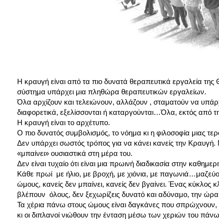
Η κραυγή είναι από τα πιο δυνατά θεραπευτικά εργαλεία της
σύστημα υπάρχει μια πληθώρα θεραπευτικών εργαλείων.
Όλα αρχίζουν και τελειώνουν, αλλάζουν , σταματούν να υπά
διαφορετικά, εξελίσσονται ή καταργούνται…Όλα, εκτός από τ
Η κραυγή είναι το αρχέτυπο.
Ο πιο δυνατός συμβολισμός, το νόημα κι η φιλοσοφία μιας τερ
Δεν υπάρχει σωστός τρόπος για να κάνει κανείς την Κραυγή. Μ
«μπαίνει» ουσιαστικά στη μέρα του.
Δεν είναι τυχαίο ότι είναι μια πρωινή διαδικασία στην καθημερ
Κάθε πρωί με ήλιο, με βροχή, με χιόνια, με παγωνιά…μαζεύο
ώμους, κανείς δεν μπαίνει, κανείς δεν βγαίνει. Ένας κύκλος κ
βλέπουν όλους, δεν ξεχωρίζεις δυνατό και αδύναμο, την ώρα 
Τα χέρια πάνω στους ώμους είναι δαγκάνες που σπρώχνουν, π
κι οι διπλανοί νιώθουν την ένταση μέσω των χεριών του πάνω 