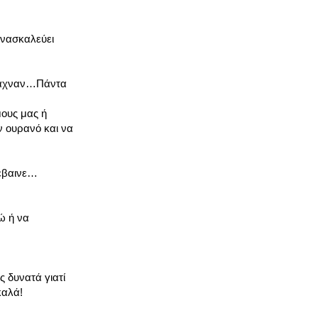
ανασκαλεύει
 έψαχναν…Πάντα
μους μας ή
 ουρανό και να
νέβαινε…
ώ ή να
ς δυνατά γιατί
καλά!