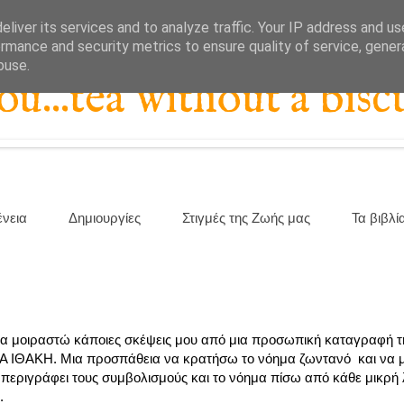
liver its services and to analyze traffic. Your IP address and u
rmance and security metrics to ensure quality of service, gene
buse.
...tea without a biscu
ένεια
Δημιουργίες
Στιγμές της Ζωής μας
Τα βιβλί
α μοιραστώ κάποιες σκέψεις μου από μια προσωπική καταγραφή τη
Α ΙΘΑΚΗ. Μια προσπάθεια να κρατήσω το νόημα ζωντανό και να 
 περιγράφει τους συμβολισμούς και το νόημα πίσω από κάθε μικρή 
.