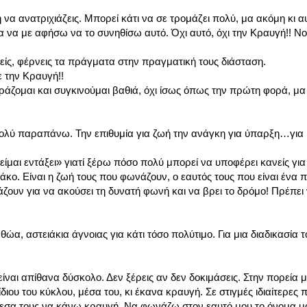
 να ανατριχιάζεις. Μπορεί κάτι να σε τρομάζει πολύ, μα ακόμη κι α
α να με αφήσω να το συνηθίσω αυτό. Όχι αυτό, όχι την Κραυγή!! Ν
είς, φέρνεις τα πράγματα στην πραγματική τους διάσταση.
 την Κραυγή!!
άζομαι και συγκινούμαι βαθιά, όχι ίσως όπως την πρώτη φορά, μα
πολύ παραπάνω. Την επιθυμία για ζωή την ανάγκη για ύπαρξη…για
μαι εντάξει» γιατί ξέρω πόσο πολύ μπορεί να υποφέρει κανείς για ν
κο. Είναι η ζωή τους που φωνάζουν, ο εαυτός τους που είναι ένα π
ζουν για να ακούσει τη δυνατή φωνή και να βρει το δρόμο! Πρέπει 
α, αστειάκια άγνοιας για κάτι τόσο πολύτιμο. Για μια διαδικασία 
ίναι απίθανα δύσκολο. Δεν ξέρεις αν δεν δοκιμάσεις. Στην πορεία 
ου του κύκλου, μέσα του, κι έκανα κραυγή. Σε στιγμές ιδιαίτερες 
άμεσα τους να κάνω κραυγή. Να φωνάζω στον εαυτό μου το όνομα μ