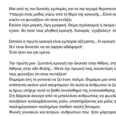
Μια από τις πιο δυνατές εμπειρίες και τα πιο ισχυρά θεραπευ
Υπάρχει ένας μύθος γύρω από το θέμα της κραυγής…Είναι αυ
κύκλο να φωνάζουν ότι είναι εντάξει.
Εικόνα λίγο μαγική, λίγο γραφική. Θέμα σχολιασμού ή ακόμη
έχουν δει ποτέ τους αληθινή κραυγή. Χαλαρός «χαβαλές» ό
Ωστόσο η πρώτη κραυγή είναι εμπειρία αξέχαστη…Η κραυγή αυ
δεν είναι δυνατόν να σε αφήσει αδιάφορο!!
Έτσι ήταν και για εμένα.
Την πρώτη μου ζωντανή κραυγή την άκουσα στην Αθήνα, στη Σ
Αθήνας στην οδό Φυλής…Μετά την πρωινή τους συνάντηση τα π
τους φώναξαν ότι είναι «εντάξει»!
Θυμάμαι όλη τη γειτονιά να ζει έναν παλμό. Θυμάμαι μια 
απίστευτη εικόνα γιατί σκεφτόμουν ότι αυτοί οι άνθρωποι το 
κι όμως υπήρχε αυτό το βαθύ συναίσθημα της ενσυναίσθησης
Στη διάρκεια άκουγα από τα μπαλκόνια ανθρώπους να φωνά
συνέβαινε αναλαμβάνοντας ρόλο, υποστηρίζοντας και μόλις
«καλημέραααα» «καλημέρα παιδιά» «καλή δύναμη».
Φωνές γυναικών και αντρών, ανθρώπων που ήταν μάρτυρες 