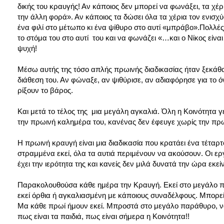
δικής του κραυγής! Αν κάποιος δεν μπορεί να φωνάξει, τα χέρι
την άλλη φορά». Αν κάποιος τα δώσει όλα τα χέρια τον ενισχ
ένα φιλί στο μέτωπο κι ένα ψίθυρο στο αυτί «μπράβο».Πολλές
το στόμα του στο αυτί του και να φωνάζει «…και ο Νίκος είν
ψυχή!
Μέσω αυτής της τόσο απλής πρωινής διαδικασίας ήταν ξεκάθαρ
διάθεση του. Αν φώναξε, αν ψιθύρισε, αν αδιαφόρησε για το ό
ρίξουν το βάρος.
Και μετά το τέλος της μια μεγάλη αγκαλιά. Όλη η Κοινότητα γ
την πρωινή καλημέρα του, κανένας δεν έφευγε χωρίς την πρω
Η πρωινή κραυγή είναι μια διαδικασία που κρατάει ένα τέταρτο
στραμμένα εκεί, όλα τα αυτιά περιμένουν να ακούσουν. Οι ερ
έχει την ιερότητα της και κανείς δεν μιλά δυνατά την ώρα εκεί
Παρακολουθούσα κάθε ημέρα την Κραυγή. Εκεί στο μεγάλο π
εκεί όρθια ή αγκαλιασμένη με κάποιους συναδέλφους. Μπορεί 
Μα κάθε πρωί ήμουν εκεί. Μπροστά στο μεγάλο παράθυρο, να
πως είναι τα παιδιά, πως είναι σήμερα η Κοινότητα!!