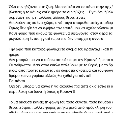
Όλα συνηθίζονται στη ζωή. Μπορεί κάτι να σε κάνει στην αρχή
βλέπεις ή το κάνεις κάθε ημέρα το συνηθίζεις….Εγώ δεν ήθελ
συμβαίνει και με πολλούς άλλους θεραπευτές.
Δουλεύοντας σε ένα χώρο, σιγά- σιγά απομυθοποιείς, αποδομ
Όμως δεν ήθελα να αφήσω τον εαυτό μου να «χαλαρώσει» με
Κάθε φορά που ακούω τις φωνές να υψώνονται στον αέρα ταρ
μεγαλύτερη ένταση γιατί τώρα πια δεν υπάρχει η άγνοια.
Την ώρα που κάποιος φωνάζει το όνομα του κραυγάζει κάτι 
ημέρα!
Δεν μπορώ πια να ακούσω αστειάκια με την Κραυγή ή με το «εί
Οι άνθρωποι μέσα στον κύκλο παλεύουν με το θεριό, με το δρά
πίσω από πόρτες κλειστές , σε δωμάτια σκοτεινά και του φωνά
δρόμο και να γυρίσει αλλιώς θα χαθεί για πάντα!!
Για πάντα…
Όχι δεν μπορώ να κάνω ή να ακούσω πια αστειάκια έστω κι αθώ
περίπλοκη και δυνατή όπως η Κραυγή!!
Το να ακούσει κανείς τη φωνή του τόσο δυνατά, τόσο καθαρά ε
θεραπεύτρια, πολλές φορές μπήκα μετά από πρόσκληση του ίδι
ήθελε μέσα του και μου επέτρεπε την είσοδο ήμουν εκεί, αν