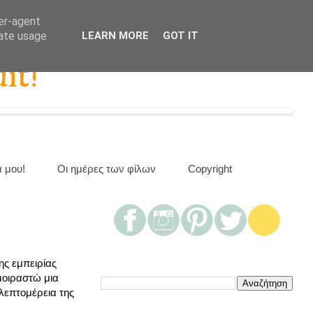
ser-agent
rate usage
LEARN MORE
GOT IT
it!
α μου!
Οι ημέρες των φίλων
Copyright
ς εμπειρίας
μοιραστώ μια
λεπτομέρεια της