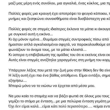
μαζί μας μέρη ενός συνόλου, μια αγκαλιά, ένας κύκλος, μια
Πολλές φορές μια κραυγή έχει αποτρέψει το φευγιό κάποιου, 
μνήμες και ξεσηκώνει συναισθήματα είναι δυσβάσταχτη για
Πολλές φορές σε στιγμές ιδιαίτερες έκλεινα τα μάτια κι άκ
με συγκινεί αυτή η εικόνα...
Κι όχι μόνον εμένα…Θυμάμαι στιγμές συντροφικές πίσω από μ
ήμασταν απλά αγκαλιασμένοι σφιχτά, να παρακολουθούμε απ
φωνάζουν το όνομα τους, με τα μάτια κλειστά…
Κι ύστερα η επιβεβαίωση της ομάδας του ότι κι εκείνος είναι ε
Αυτές είναι στιγμές ανεξίτηλα χαραγμένες στη μνήμη του κο
Υπάρχουν λέξεις που μετά την ζωή μου στην Ιθάκη δεν θα είναι
Η λέξη αυτή έχει πια ένα βάθος απύθμενο. Είμαι εντάξει, ση
εξηγήσω…
Μπορώ μόνο να το νιώσω να έρχεται από μέσα μου.
Να μου καίει το στομάχι και να βάζει φωτιά σε όλους μου τους 
γεμίζει το στόμα με ένταση…με μια πελώρια ένταση γεμάτη με 
Όχι δεν είμαι καλά…είμαι κάτι πολύ περισσότερο….
«είμαι εντ