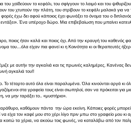
α του χαϊδεύουν το κεφάλι, του σφίγγουν το λαιμό και του ψιθυρίζου
ύουν του χτυπούν την πλάτη, του στρίβουν το κεφάλι μαλακά για να
 φορές έχω δει αφού κάποιος έχει φωνάξει το όνομα του ο διπλανό
αι εντάξει». Ένα υπέροχο δώρο. Μια επιβεβαίωση που μπαίνει κατευ
ο, ποιος ήταν καλά και ποιος όχι. Από την κραυγή του καθενός φα
νομα του…όλα είχαν πια φανεί κι η Κοινότητα κι οι θεραπευτές ήξε
έμιζε με αυτήν την αγκαλιά και τις πρωινές καλημέρες. Κανένας δε
ινή αγκαλιά του!!
. Το τέταρτο αυτό όλα είναι παραλυμένα. Όλα κινούνται αργά κι όλα
γαζόμενοι στα γραφεία τους είναι σιωπηλοί, σαν να πρόκειται για 
νη, να μην ταράξει το.. «μυστήριο».
αράθυρο, καθόμουν πάντα την ώρα εκείνη. Κάποιες φορές μπορεί
να είχα τον καφέ μου στο χέρι λίγο πριν μπω στο γραφείο μου κι 
 κοιτώ τα χέρια, να ακούω τοις φωνές, να καταλάβω από τον παλμ