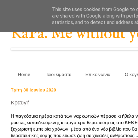
This site uses cookies from Google to de
are shared with Google along with perfo
statistics, and to detect and address a
KaPa. Me without you
Home
Ποιοί είμαστε
Επικοινωνία
Οικογ
Τρίτη 30 Ιουνίου 2020
Κραυγή
Η παγκόσμια ημέρα κατά των ναρκωτικών πέρασε κι ήθελα ν
μου ως εκπαιδευόμενης κι αργότερα θεραπεύτριας στο ΚΕΘΕ
ξεχωριστή εμπειρία χρόνων, μέσα από ένα νέο βιβλίο που θα
θεραπευτικής δομής που έδωσε ζωή σε χιλιάδες ανθρώπους...