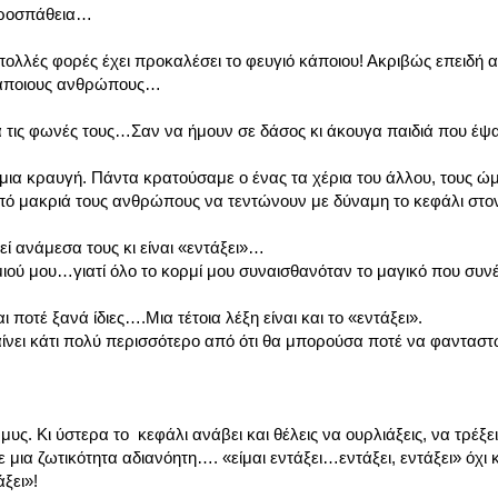
 προσπάθεια…
πολλές φορές έχει προκαλέσει το φευγιό κάποιου! Ακριβώς επειδή 
 κάποιους ανθρώπους…
ουγα τις φωνές τους…Σαν να ήμουν σε δάσος κι άκουγα παιδιά που
ια κραυγή. Πάντα κρατούσαμε ο ένας τα χέρια του άλλου, τους ώ
ό μακριά τους ανθρώπους να τεντώνουν με δύναμη το κεφάλι στον
κεί ανάμεσα τους κι είναι «εντάξει»…
ρμιού μου…γιατί όλο το κορμί μου συναισθανόταν το μαγικό που συ
 ποτέ ξανά ίδιες….Μια τέτοια λέξη είναι και το «εντάξει».
μαίνει κάτι πολύ περισσότερο από ότι θα μπορούσα ποτέ να φανταστ
μυς. Κι ύστερα το κεφάλι ανάβει και θέλεις να ουρλιάξεις, να τρέξει
μια ζωτικότητα αδιανόητη…. «είμαι εντάξει…εντάξει, εντάξει» όχι 
άξει»!