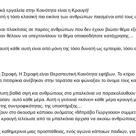
τικά εργαλεία στην Κοινότητα είναι η Κραυγή!
τή η τόσο κλασική πια εικόνα των ανθρώπων πιασμένοι από τους 
 και πλακίτσας σε παρέες ανθρώπων που δεν έχουν βιώσει θέμα εξ
ταν θέλουν να υπερτονίσουν το θέμα οποιασδήποτε κατάχρησης…
τή κάθε αυτή είναι από μόνη της τόσο δυνατή ως εμπειρία, τόσο 
τροφή. Η Στροφή είναι Θεραπευτική Κοινότητα εφήβων. Το κτίριο 
ιτσιρίκια ανέβηκαν στην ταράτσα και φώναξαν το όνομα τους και
απόλυτη βαθιά σιγή και ανθρώπους στα μπαλκόνια να παρακολουθο
ζούσαν αυτό κάθε μέρα. Αυτή η γειτονιά «κάνει» κάθε μέρα κραυγή μ
 της συντροφικότητας, της υποστήριξης…
ζουν στο άκουσμα κάποιου ονόματος «Μπράβο Γιώργοοοο» συμμετέ
 η κραυγή τελείωσε από τα μπαλκόνια άρχισα να ακούω ανθρώπου
καθημερινοί μιας προσπάθειας, ενός αγώνα κάποιων παιδιών, γ