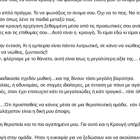
απλό πράγμα. Το να φωνάξεις το όνομα σου. Όχι να το πεις. Να τ
ό» όπως λένε τα παιδιά μεταξύ τους.
 μια κραυγή αρχέγονη ξεθαμμένη μέσα από τις προσωπικές σου ανά
 και τις επιθυμίες σου…Αυτό είναι η κραυγή. Το είμαι εδώ κι είμαι έ
ν ένταση. Κι η εμπειρία είναι πάντα λυτρωτική, σε κάνει να νιώθεις
να νιώθεις, ζωντανός!!
ν, φλέρταρε με το θάνατο, αυτή είναι ίσως η μεγαλύτερη αξία της…
 διαδικασία σχεδόν μυθική…και της δίνουν τόσο μεγάλη βαρύτητα.
ολίας, ή αδυναμίας, σε στιγμές ιδιαίτερες, με ένταση με πόνο με α
, όταν έχει επιτευχτεί κάτι το μεγαλειώδες ή κάτι τραγικό…τότε ό
ς…Ότι προσπαθείς να κάνεις μέσα σε μια θεραπευτική ομάδα, εάν δ
ουλάχιστον είναι η δική μου άποψη.
τη θεραπεία και το πιο αγαπημένο μου. Για αυτό και η Κραυγή υπήρ
ή στην ομάδα. Ήταν η ευκαιρία για να ξεδώσουν και να ακούσουν τ