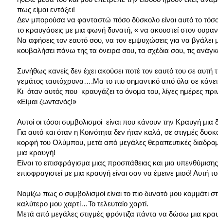
πως είμαι εντάξει!
Δεν μπορούσα να φανταστώ πόσο δύσκολο είναι αυτό το τόσο 
το κραυγάσεις με μια φωνή δυνατή, « να ακουστεί στον ουραν
Να αφήσεις τον εαυτό σου, να τον εμψυχώσεις για να βγάλει
κουβαλήσει πάνω της τα όνειρα σου, τα σχέδια σου, τις ανάγκες
Συνήθως κανείς δεν έχει ακούσει ποτέ τον εαυτό του σε αυτή τη
γεμάτος ταυτόχρονα….Μα το πιο σημαντικό από όλα σε κάνει 
Κι όταν αυτός που κραυγάζει το όνομα του, λίγες ημέρες πρι
«Είμαι ζωντανός!»
Αυτοί οι τόσοι συμβολισμοί είναι που κάνουν την Κραυγή μια
Για αυτό και όταν η Κοινότητα δεν ήταν καλά, σε στιγμές δυσκ
κορφή του Ολύμπου, μετά από μεγάλες θεραπευτικές διαδρομές
μια κραυγή!
Είναι το επισφράγισμα μιας προσπάθειας και μια υπενθύμιση
επισφραγιστεί με μια κραυγή είναι σαν να έμεινε μισό! Αυτή τ
Νομίζω πως ο συμβολισμοί είναι το πιο δυνατό μου κομμάτι σ
καλύτερο μου χαρτί…Το τελευταίο χαρτί.
Μετά από μεγάλες στιγμές φρόντιζα πάντα να δώσω μια κραυγ