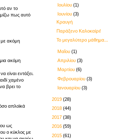
►
Ιουλίου
(1)
υτό αν το
▼
Ιουνίου
(3)
ομίζω πως αυτό
Κραυγή
Παράξενο Καλοκαίρι!
Το μεγαλύτερο μάθημα...
 με ακόμη
►
Μαΐου
(1)
►
Απριλίου
(3)
 μια ακόμη
►
Μαρτίου
(6)
α είναι εντάξει.
►
Φεβρουαρίου
(3)
αιδί χαμένο
να βρει το
►
Ιανουαρίου
(3)
►
2019
(28)
τόσο απλοϊκά
►
2018
(44)
►
2017
(38)
μου ως
►
2016
(59)
που ο κύκλος με
►
2015
(61)
ου και να ακούω