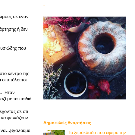
`
ώμους σε έναν
άρτησης ή δεν
ουσιώδης που
στο κέντρο της
 οι υπόλοιποι
ύν…Ήταν
αζί με τα παιδιά
χοντας σε ότι
ς να φωνάζουν
Δημοφιλείς Αναρτήσεις
ια να…βγάλουμε
Το ξερόκλαδο που έφερε την