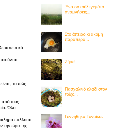
Ένα σακούλι γεμάτο
αναμνήσεις...
Στο άπειρο κι ακόμη
παραπέρα...
 Θεραπευτικό
ποιούνται
Ζήσε!
ίναι , το πώς
Πασχαλινό κλαδί στον
τοίχο...
ά από τους
σία. Όλοι
Γεννήθηκα Γυναίκα.
λόκληρο πάλλεται
υν την ώρα της