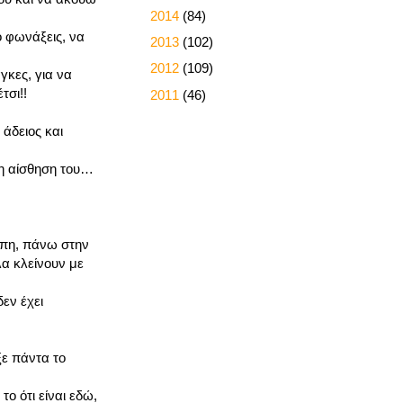
►
2014
(84)
ο φωνάξεις, να
►
2013
(102)
►
2012
(109)
γκες, για να
τσι!!
►
2011
(46)
 άδειος και
 η αίσθηση του…
γάπη, πάνω στην
λα κλείνουν με
εν έχει
ξε πάντα το
ο ότι είναι εδώ,