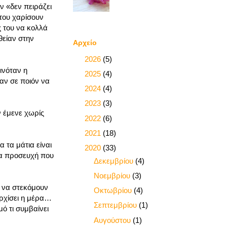
ν «δεν πειράζει
 του χαρίσουν
ς του να κολλά
θείαν στην
Αρχείο
►
2026
(5)
ινόταν η
►
2025
(4)
ραν σε ποιόν να
►
2024
(4)
►
2023
(3)
ν έμενε χωρίς
►
2022
(6)
►
2021
(18)
 τα μάτια είναι
▼
2020
(33)
μια προσευχή που
►
Δεκεμβρίου
(4)
►
Νοεμβρίου
(3)
 να στεκόμουν
►
Οκτωβρίου
(4)
αρχίσει η μέρα…
►
Σεπτεμβρίου
(1)
ό τι συμβαίνει
►
Αυγούστου
(1)