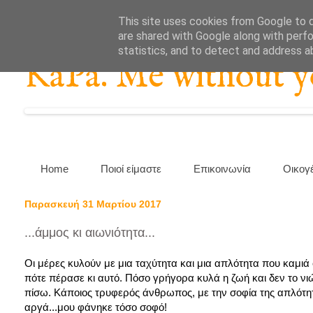
This site uses cookies from Google to de
are shared with Google along with perfo
statistics, and to detect and address a
KaPa. Me without you
Home
Ποιοί είμαστε
Επικοινωνία
Οικογ
Παρασκευή 31 Μαρτίου 2017
...άμμος κι αιωνιότητα...
Οι μέρες κυλούν με μια ταχύτητα και μια απλότητα που καμιά φ
πότε πέρασε κι αυτό. Πόσο γρήγορα κυλά η ζωή και δεν το νι
πίσω. Κάποιος τρυφερός άνθρωπος, με την σοφία της απλότητ
αργά...μου φάνηκε τόσο σοφό!