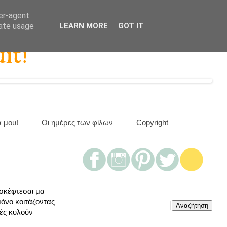
ser-agent
rate usage
LEARN MORE
GOT IT
it!
α μου!
Οι ημέρες των φίλων
Copyright
 σκέφτεσαι μα
μόνο κοιτάζοντας
μές κυλούν