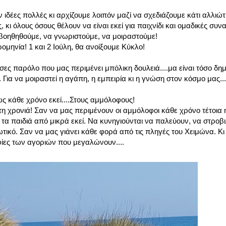
ιδέες πολλές κι αρχίζουμε λοιπόν μαζί να σχεδιάζουμε κάτι αλλιώτ
κι όλους όσους θέλουν να είναι εκεί για παιχνίδι και ομαδικές συνα
 βοηθηθούμε, να γνωριστούμε, να μοιραστούμε!
μηνία! 1 και 2 Ιούλη, θα ανοίξουμε Κύκλο!
ς παρόλο που μας περιμένει μπόλικη δουλειά....μα είναι τόσο δημ
Για να μοιραστεί η αγάπη, η εμπειρία κι η γνώση στον κόσμο μας...
 κάθε χρόνο εκεί....Στους αμμόλοφους!
τη χρονιά! Σαν να μας περιμένουν οι αμμόλοφοι κάθε χρόνο τέτοια 
α παιδιά από μικρά εκεί. Να κυνηγιούνται να παλεύουν, να στροβιλ
τικό. Σαν να μας γιάνει κάθε φορά από τις πληγές του Χειμώνα. Κι
φίες των αγοριών που μεγαλώνουν....