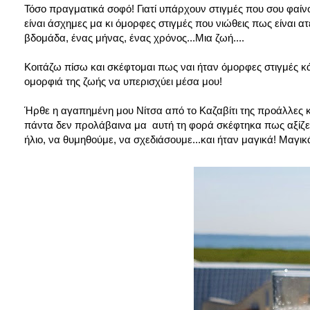
Τόσο πραγματικά σοφό! Γιατί υπάρχουν στιγμές που σου φαίνο
είναι άσχημες μα κι όμορφες στιγμές που νιώθεις πως είναι ατέ
βδομάδα, ένας μήνας, ένας χρόνος...Μια ζωή....
Κοιτάζω πίσω και σκέφτομαι πως ναι ήταν όμορφες στιγμές κά
ομορφιά της ζωής να υπερισχύει μέσα μου!
Ήρθε η αγαπημένη μου Νίτσα από το Καζαβίτι της προάλλες κα
πάντα δεν προλάβαινα μα αυτή τη φορά σκέφτηκα πως αξίζει 
ήλιο, να θυμηθούμε, να σχεδιάσουμε...και ήταν μαγικά! Μαγικ