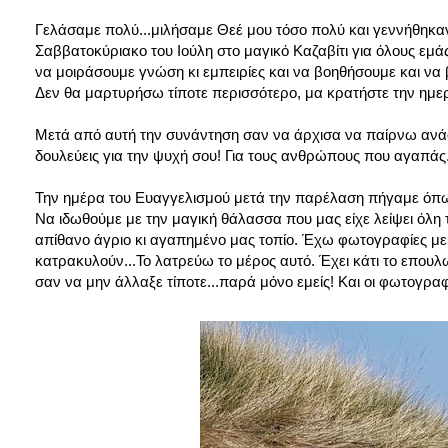
Γελάσαμε πολύ...μιλήσαμε Θεέ μου τόσο πολύ και γεννήθηκαν 
Σαββατοκύριακο του Ιούλη στο μαγικό Καζαβίτι για όλους εμάς, 
να μοιράσουμε γνώση κι εμπειρίες και να βοηθήσουμε και να
Δεν θα μαρτυρήσω τίποτε περισσότερο, μα κρατήστε την ημερο
Μετά από αυτή την συνάντηση σαν να άρχισα να παίρνω ανάσε
δουλεύεις για την ψυχή σου! Για τους ανθρώπους που αγαπάς. 
Την ημέρα του Ευαγγελισμού μετά την παρέλαση πήγαμε όπως
Να ιδωθούμε με την μαγική θάλασσα που μας είχε λείψει όλη 
απίθανο άγριο κι αγαπημένο μας τοπίο. Έχω φωτογραφίες με τ
κατρακυλούν...Το λατρεύω το μέρος αυτό. Έχει κάτι το επουλω
σαν να μην άλλαξε τίποτε...παρά μόνο εμείς! Και οι φωτογρα