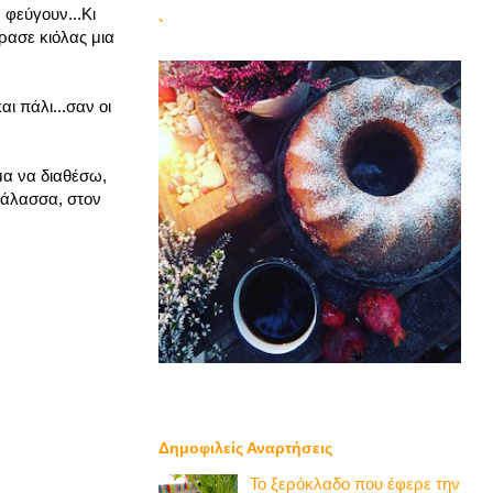
 φεύγουν...Κι
`
έρασε κιόλας μια
ι πάλι...σαν οι
μα να διαθέσω,
θάλασσα, στον
Δημοφιλείς Αναρτήσεις
Το ξερόκλαδο που έφερε την