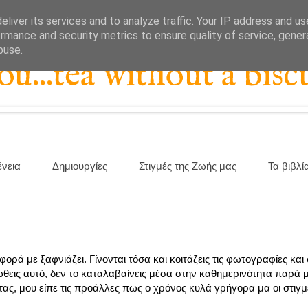
liver its services and to analyze traffic. Your IP address and u
rmance and security metrics to ensure quality of service, gene
buse.
...tea without a biscu
ένεια
Δημιουργίες
Στιγμές της Ζωής μας
Τα βιβλί
ορά με ξαφνιάζει. Γίνονται τόσα και κοιτάζεις τις φωτογραφίες και
ώθεις αυτό, δεν το καταλαβαίνεις μέσα στην καθημερινότητα παρά 
ας, μου είπε τις προάλλες πως ο χρόνος κυλά γρήγορα μα οι στιγ