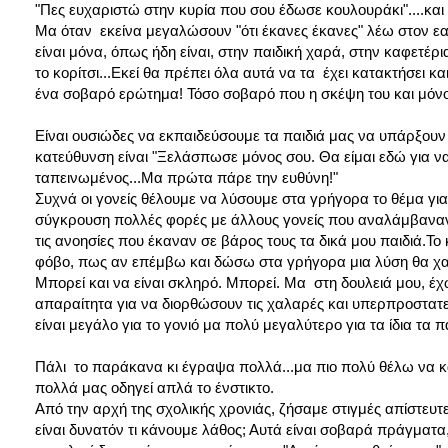
"Πες ευχαριστώ στην κυρία που σου έδωσε κουλουράκι"....και 
Μα όταν εκείνα μεγαλώσουν "ότι έκανες έκανες" λέω στον εαυτ
είναι μόνα, όπως ήδη είναι, στην παιδική χαρά, στην καφετέρ
το κορίτσι...Εκεί θα πρέπει όλα αυτά να τα έχει κατακτήσει και
ένα σοβαρό ερώτημα! Τόσο σοβαρό που η σκέψη του και μόνο 
Είναι ουσιώδες να εκπαιδεύσουμε τα παιδιά μας να υπάρξουν
κατεύθυνση είναι "Ξελάσπωσε μόνος σου. Θα είμαι εδώ για ν
ταπεινωμένος...Μα πρώτα πάρε την ευθύνη!"
Συχνά οι γονείς θέλουμε να λύσουμε στα γρήγορα το θέμα για
σύγκρουση πολλές φορές με άλλους γονείς που αναλάμβαναν ν
τις ανοησίες που έκαναν σε βάρος τους τα δικά μου παιδιά.Τ
φόβο, πως αν επέμβω και δώσω στα γρήγορα μια λύση θα χαθ
Μπορεί και να είναι σκληρό. Μπορεί. Μα στη δουλειά μου, 
απαραίτητα για να διορθώσουν τις χαλαρές και υπερπροστατ
είναι μεγάλο για το γονιό μα πολύ μεγαλύτερο για τα ίδια τα π
Πάλι το παράκανα κι έγραψα πολλά...μα πιο πολύ θέλω να κατ
πολλά μας οδηγεί απλά το ένστικτο.
Από την αρχή της σχολικής χρονιάς, ζήσαμε στιγμές απίστε
είναι δυνατόν τι κάνουμε λάθος; Αυτά είναι σοβαρά πράγματα,