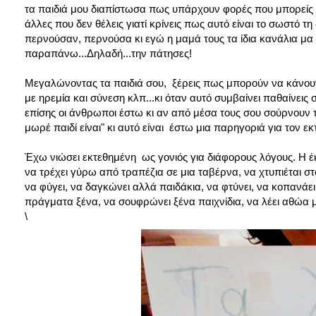
τα παιδιά μου διαπίστωσα πως υπάρχουν φορές που μπορείς ν
άλλες που δεν θέλεις γιατί κρίνεις πως αυτό είναι το σωστό 
περνούσαν, περνούσα κι εγώ η μαμά τους τα ίδια κανάλια μα 
παραπάνω...Δηλαδή...την πάτησες!
Μεγαλώνοντας τα παιδιά σου, ξέρεις πως μπορούν να κάνουν κ
με ηρεμία και σύνεση κλπ...κι όταν αυτό συμβαίνει παθαίνεις σ
επίσης οι άνθρωποι έστω κι αν από μέσα τους σου σούρνουν τ
μωρέ παιδί είναι" κι αυτό είναι έστω μια παρηγοριά για τον εκ
Έχω νιώσει εκτεθημένη ως γονιός για διάφορους λόγους. Η έκθε
να τρέχει γύρω από τραπέζια σε μια ταβέρνα, να χτυπιέται στο s
να φύγει, να δαγκώνει αλλά παιδάκια, να φτύνει, να κοπανάει,
πράγματα ξένα, να σουφρώνει ξένα παιχνίδια, να λέει αθώα μα 
\