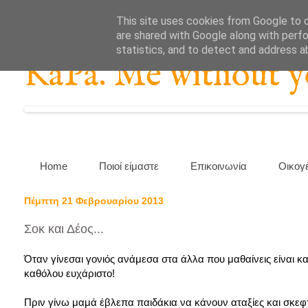
This site uses cookies from Google to de
are shared with Google along with perfo
statistics, and to detect and address a
KaPa. Me without you
Home
Ποιοί είμαστε
Επικοινωνία
Οικογ
Πέμπτη 21 Φεβρουαρίου 2013
Σοκ και Δέος...
Όταν γίνεσαι γονιός ανάμεσα στα άλλα που μαθαίνεις είναι και
καθόλου ευχάριστο!
Πριν γίνω μαμά έβλεπα παιδάκια να κάνουν αταξίες και σκεφ