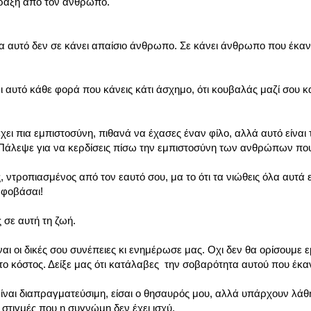
πράξη από τον άνθρωπο.
μα αυτό δεν σε κάνει απαίσιο άνθρωπο. Σε κάνει άνθρωπο που έκαν
ι αυτό κάθε φορά που κάνεις κάτι άσχημο, ότι κουβαλάς μαζί σου κ
χει πια εμπιστοσύνη, πιθανά να έχασες έναν φίλο, αλλά αυτό είναι 
. Πάλεψε για να κερδίσεις πίσω την εμπιστοσύνη των ανθρώπων πο
 ντροπιασμένος από τον εαυτό σου, μα το ότι τα νιώθεις όλα αυτά εί
 φοβάσαι!
 σε αυτή τη ζωή.
αι οι δικές σου συνέπειες κι ενημέρωσε μας. Οχι δεν θα ορίσουμε εμ
 το κόστος. Δείξε μας ότι κατάλαβες την σοβαρότητα αυτού που έκα
 είναι διαπραγματεύσιμη, είσαι ο θησαυρός μου, αλλά υπάρχουν λάθ
στιγμές που η συγνώμη δεν έχει ισχύ.