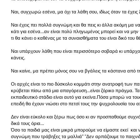
Ναι, συγχωρώ εσένα, μα όχι τα λάθη σου, ιδίως όταν τα έχεις
Ναι έχεις πει πολλά συγνώμη και θα πεις κι άλλα ακόμη μα ν
κάτι για εσένα...αν είναι πολύ πληγωμένος μπορεί και να μην 
τι θα κάνει ο καθένας με τα συναισθήματα του είναι δικό του θ
Ναι υπάρχουν λάθη που είναι περισσότερο σοβαρά κι υπάρχου
κάνεις.
Ναι καίνε, μα πρέπει μόνος σου να βγάλεις τα κάστανα από τ
Οι αρχές είναι το πιο δύσκολο κομμάτι στην ανατροφή των πα
κρύβεται πίσω από μια απαγόρευση...είναι ζόρικο πράγμα. Τα
εκπαιδευτικό στάδιο είναι αυτό για εκείνα.Πόσα μπορώ να τ
επειδή θα έχουν νιώσει στο πετσί τους την ψυχρολουσία του α
Δεν είναι εύκολο και ξέρω πως όσο κι αν προσπαθούμε συχνά
δικά τους όρια...
Όσο τα παιδιά μας είναι μικρά μπορούμε να είμαστε εκεί και 
συγνώμη που τράβηξες τα μαλλιά" "Δεν αρπάζουμε το παιχνιδάκ