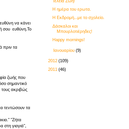
Τέλεια Ζωή!
Η ημέρα του ερωτα.
Η Εκδρομή...με το σχολείο.
 ευθύνη να κάνει
Δάσκαλοι και
ική σου ευθύνη.Το
Μπουρλοτιέρηδες!
Happy mornings!
ά πριν τα
►
Ιανουαρίου
(9)
►
2012
(109)
►
2011
(46)
οφία ζωής που
πόσο σημαντικό
ά τους ακριβώς
να τεντώσουν τα
κια." "Ζήτα
 στη γιαγιά",