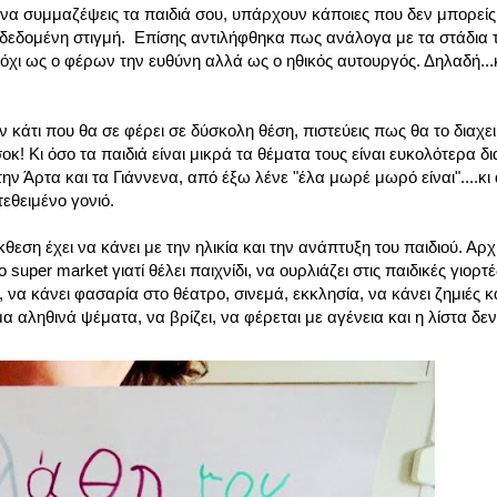
α συμμαζέψεις τα παιδιά σου, υπάρχουν κάποιες που δεν μπορείς 
τη δεδομένη στιγμή. Επίσης αντιλήφθηκα πως ανάλογα με τα στάδια 
όχι ως ο φέρων την ευθύνη αλλά ως ο ηθικός αυτουργός. Δηλαδή...
άτι που θα σε φέρει σε δύσκολη θέση, πιστεύεις πως θα το διαχει
οκ! Κι όσο τα παιδιά είναι μικρά τα θέματα τους είναι ευκολότερα δι
ην Άρτα και τα Γιάννενα, από έξω λένε "έλα μωρέ μωρό είναι"....κ
τεθειμένο γονιό.
ση έχει να κάνει με την ηλικία και την ανάπτυξη του παιδιού. Αρχίζ
uper market γιατί θέλει παιχνίδι, να ουρλιάζει στις παιδικές γιορτές
 να κάνει φασαρία στο θέατρο, σινεμά, εκκλησία, να κάνει ζημιές κ
αληθινά ψέματα, να βρίζει, να φέρεται με αγένεια και η λίστα δεν έ