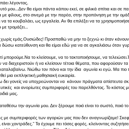
πάει λέγοντας.
ό μου...Δεν θα είμαι πάντα κάπου εκεί, σε φιλικά σπίτια και σε πα
ια με φίλους, στο σινεμά με την παρέα, στην προπόνηση με την ομά
 να τα κουβαλάει, ως εργαλεία. Αν θα επιλέξει να τα χρησιμοποιήσει 
με τρομάζει...
 χωρίς εμάς.Ουσιώδες! Προσπαθώ να μην το ξεχνώ κι όταν κάνουν
α δώσω κατεύθυνση και θα είμαι εδώ για να σε αγκαλιάσω όταν γυρ
τί μπορούμε.Να το κλείσουμε, να το τακτοποιήσουμε, να τελειώσει
α διαχειριστούν ή να κλείσουν τέτοια θέματα, που αφορούσαν τα π
ο καταλαβαίνω. Νιώθω τον πόνο και την ίδια αγωνία κι εγώ. Μα πιο
εί μια εκπληκτική μαθησιακή ευκαιρία.
έχω δει γονείς να υποχρεώνονται να κάνουν πράγματα απίστευτα σ
ευτικές και ανορίωτες συμπεριφορές του παρελθόντος. Το κόστος
αιδιά μας.
αθέσω την αγωνία μου. Δεν ξέρουμε ποιό είναι το σωστό, ποιό το 
υτες με συμπεριφορές των αγοριών μας που δεν αναγνωρίζαμε! Σκε
 είναι χοντράδες." Τα έχουμε πει τόσες φορές. κλείνοντας συζητήσε