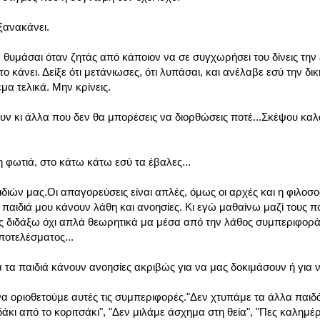
 ξανακάνει.
α θυμάσαι όταν ζητάς από κάποιον να σε συγχωρήσει του δίνεις την
το κάνει. Δείξε ότι μετάνιωσες, ότι λυπάσαι, και ανέλαβε εσύ την δ
έμα τελικά. Μην κρίνεις.
ν κι άλλα που δεν θα μπορέσεις να διορθώσεις ποτέ...Σκέψου καλ
η φωτιά, στο κάτω κάτω εσύ τα έβαλες...
ιδιών μας.Οι απαγορεύσεις είναι απλές, όμως οι αρχές και η φιλοσ
 παιδιά μου κάνουν λάθη και ανοησίες. Κι εγώ μαθαίνω μαζί τους 
ους διδάξω όχι απλά θεωρητικά μα μέσα από την λάθος συμπεριφορ
ποτελέσματος...
 τα παιδιά κάνουν ανοησίες ακριβώς για να μας δοκιμάσουν ή για 
να οριοθετούμε αυτές τις συμπεριφορές."Δεν χτυπάμε τα άλλα παιδά
ι από το κοριτσάκι", "Δεν μιλάμε άσχημα στη θεία", "Πες καλημέρα