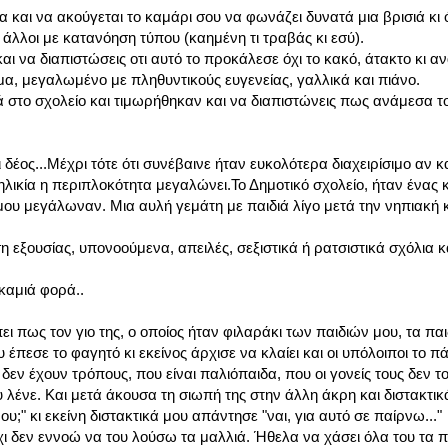
 και να ακούγεται το καμάρι σου να φωνάζει δυνατά μια βρισιά κι 
ι άλλοι με κατανόηση τύπου (καημένη τι τραβάς κι εσύ).
αι να διαπιστώσεις οτι αυτό το προκάλεσε όχι το κακό, άτακτο κι 
μα, μεγαλωμένο με πληθυντικούς ευγενείας, γαλλικά και πιάνο.
ά στο σχολείο και τιμωρήθηκαν και να διαπιστώνεις πως ανάμεσα το
ος...Μέχρι τότε ότι συνέβαινε ήταν ευκολότερα διαχειρίσιμο αν κ
ηλικία η περιπλοκότητα μεγαλώνει.Το Δημοτικό σχολείο, ήταν ένας 
μου μεγάλωναν. Μια αυλή γεμάτη με παιδιά λίγο μετά την νηπιακή κ
 εξουσίας, υπονοούμενα, απειλές, σεξιστικά ή ρατσιστικά σχόλια κ
 καμιά φορά..
ι πως τον γιο της, ο οποίος ήταν φιλαράκι των παιδιών μου, τα παι
έπεσε το φαγητό κι εκείνος άρχισε να κλαίει και οι υπόλοιποι το π
εν έχουν τρόπους, που είναι παλιόπαιδα, που οι γονείς τους δεν το
υ λένε. Και μετά άκουσα τη σιωπή της στην άλλη άκρη και διστακτικ
υ;" κι εκείνη διστακτικά μου απάντησε "ναι, για αυτό σε παίρνω..."
ι δεν εννοώ να του λούσω τα μαλλιά. Ήθελα να χάσει όλα του τα π