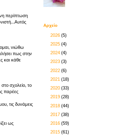
ένη περίπτωση
ιστή...Αυτός
Αρχείο
►
2026
(5)
►
2025
(4)
ομαι, νιώθω
►
2024
(4)
λαλήσει πως στην
ές και κάθε
►
2023
(3)
►
2022
(6)
►
2021
(18)
 στο σχολείο, το
►
2020
(33)
ις παρέες
►
2019
(28)
α
ου, τις δυνάμεις
►
2018
(44)
►
2017
(38)
►
2016
(59)
ίζει ως
►
2015
(61)