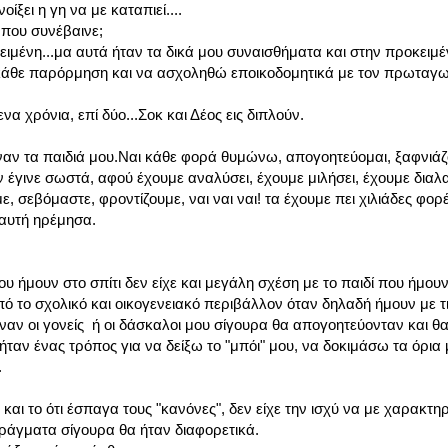
ίξει η γη να με καταπιεί....
 που συνέβαινε;
ιμένη...μα αυτά ήταν τα δικά μου συναισθήματα και στην προκειμ
θε παρόρμηση και να ασχοληθώ εποικοδομητικά με τον πρωταγων
α χρόνια, επί δύο...Σοκ και Δέος εις διπλούν.
ναν τα παιδιά μου.Ναι κάθε φορά θυμώνω, απογοητεύομαι, ξαφνιάζ
ν έγινε σωστά, αφού έχουμε αναλύσει, έχουμε μιλήσει, έχουμε δια
, σεβόμαστε, φροντίζουμε, ναι ναι ναι! τα έχουμε πει χιλιάδες φορ
 αυτή ηρέμησα.
 ήμουν στο σπίτι δεν είχε και μεγάλη σχέση με το παιδί που ήμουν
πό το σχολικό και οικογενειακό περιβάλλον όταν δηλαδή ήμουν με τ
αν οι γονείς ή οι δάσκαλοι μου σίγουρα θα απογοητεύονταν και θ
ταν ένας τρόπος για να δείξω το "μπόι" μου, να δοκιμάσω τα όρια μ
.
 και το ότι έσπαγα τους "κανόνες", δεν είχε την ισχύ να με χαρακτηρ
ράγματα σίγουρα θα ήταν διαφορετικά.