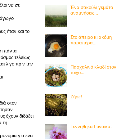
όλοι να σε
Ένα σακούλι γεμάτο
αναμνήσεις...
ανάγωγο
υς ήταν και το
Στο άπειρο κι ακόμη
παραπέρα...
αι πάντα
κόσμος τελείως
αι λίγο πριν την
Πασχαλινό κλαδί στον
τοίχο...
αι
Ζήσε!
διά στον
άτησαν
υς έχουν διδάξει
ά τη
Γεννήθηκα Γυναίκα.
ρονόμια για ένα