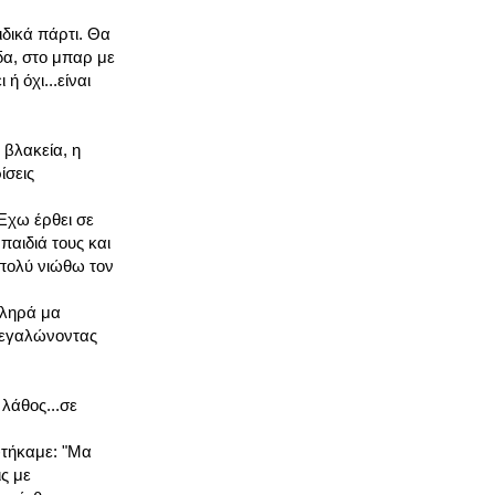
ιδικά πάρτι. Θα
δα, στο μπαρ με
ή όχι...είναι
 βλακεία, η
ίσεις
.Έχω έρθει σε
αιδιά τους και
 πολύ νιώθω τον
κληρά μα
 μεγαλώνοντας
λάθος...σε
φτήκαμε: "Μα
ις με