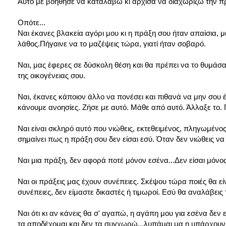
Αυτό με βοήθησε να καταλάβω κι άρχισα να διαχωρίζω την 
Οπότε...
Ναι έκανες βλακεία αγόρι μου κι η πράξη σου ήταν απαίσια, 
λάθος.Πήγαινε να το μαζέψεις τώρα, γιατί ήταν σοβαρό.
Ναι, μας έφερες σε δύσκολη θέση και θα πρέπει να το θυμάσα
της οικογένειας σου.
Ναι, έκανες κάποιον άλλο να πονέσει και πιθανά να μην σου έ
κάνουμε ανοησίες. Ζήσε με αυτό. Μάθε από αυτό. Άλλαξε το
Ναι είναι σκληρό αυτό που νιώθεις, εκτεθειμένος, πληγωμένος,
σημαίνει πως η πράξη σου δεν είσαι εσύ. Όταν δεν νιώθεις να
Ναι μια πράξη, δεν αφορά ποτέ μόνον εσένα...Δεν είσαι μόνος
Ναι οι πράξεις μας έχουν συνέπειες. Σκέψου τώρα ποιές θα είν
συνέπειες, δεν είμαστε δικαστές ή τιμωροί. Εσύ θα αναλάβεις
Ναι ότι κι αν κάνεις θα σ' αγαπώ, η αγάπη μου για εσένα δεν
τα αποδέχομαι και δεν τα συγχωρώ...λυπάμαι μα η υπάρχουν 