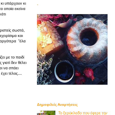
κι υπάρχουν κι
`
τα οποία εκείνα
κάτι
ριστείς σωστά,
αχειρίσιμα και
ι αργότερα "έλα
ει με το παιδί
 γιατί δεν θέλει
αι να σπάει
χει τέλος....
Δημοφιλείς Αναρτήσεις
Το ξερόκλαδο που έφερε την