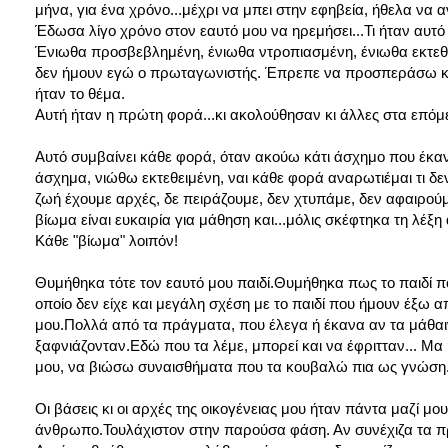
μήνα, για ένα χρόνο...μέχρι να μπει στην εφηβεία, ήθελα να ανο
Έδωσα λίγο χρόνο στον εαυτό μου να ηρεμήσει...Τι ήταν αυτό
Ένιωθα προσβεβλημένη, ένιωθα ντροπιασμένη, ένιωθα εκτεθε
δεν ήμουν εγώ ο πρωταγωνιστής. Έπρεπε να προσπεράσω κά
ήταν το θέμα.
Αυτή ήταν η πρώτη φορά...κι ακολούθησαν κι άλλες στα επόμεν
Αυτό συμβαίνει κάθε φορά, όταν ακούω κάτι άσχημο που έκα
άσχημα, νιώθω εκτεθειμένη, ναι κάθε φορά αναρωτιέμαι τι δε
ζωή έχουμε αρχές, δε πειράζουμε, δεν χτυπάμε, δεν αφαιρούμε
βίωμα είναι ευκαιρία για μάθηση και...μόλις σκέφτηκα τη λέξη
Κάθε "βίωμα" λοιπόν!
Θυμήθηκα τότε τον εαυτό μου παιδί.Θυμήθηκα πως το παιδί που
οποίο δεν είχε και μεγάλη σχέση με το παιδί που ήμουν έξω α
μου.Πολλά από τα πράγματα, που έλεγα ή έκανα αν τα μάθαιν
ξαφνιάζονταν.Εδώ που τα λέμε, μπορεί και να έφριτταν... Μα ή
μου, να βιώσω συναισθήματα που τα κουβαλώ πια ως γνώση
Οι βάσεις κι οι αρχές της οικογένειας μου ήταν πάντα μαζί μου
άνθρωπο.Τουλάχιστον στην παρούσα φάση. Αν συνέχιζα τα π