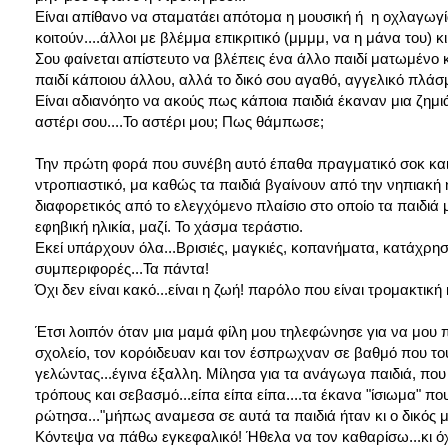
Είναι απίθανο να σταματάει απότομα η μουσική ή η οχλαγωγία
κοιτούν....άλλοι με βλέμμα επικριτικό (μμμμ, να η μάνα του) κ
Σου φαίνεται απίστευτο να βλέπεις ένα άλλο παιδί ματωμένο κ
παιδί κάποιου άλλου, αλλά το δικό σου αγαθό, αγγελικό πλάσ
Είναι αδιανόητο να ακούς πως κάποια παιδιά έκαναν μια ζημι
αστέρι σου....Το αστέρι μου; Πως θάμπωσε;
Την πρώτη φορά που συνέβη αυτό έπαθα πραγματικό σοκ και δέ
ντροπιαστικό, μα καθώς τα παιδιά βγαίνουν από την νηπιακή 
διαφορετικός από το ελεγχόμενο πλαίσιο στο οποίο τα παιδιά 
εφηβική ηλικία, μαζί. Το χάσμα τεράστιο.
Εκεί υπάρχουν όλα...Βρισιές, μαγκιές, κοπανήματα, κατάχρηση
συμπεριφορές...Τα πάντα!
Όχι δεν είναι κακό...είναι η ζωή! παρόλο που είναι τρομακτική
Έτσι λοιπόν όταν μια μαμά φίλη μου τηλεφώνησε για να μου πε
σχολείο, τον κορόιδευαν και τον έσπρωχναν σε βαθμό που του 
γελώντας...έγινα έξαλλη. Μίλησα για τα ανάγωγα παιδιά, που δ
τρόπους και σεβασμό...είπα είπα είπα....τα έκανα "ίσιωμα" πο
ρώτησα..."μήπως αναμεσα σε αυτά τα παιδιά ήταν κι ο δικός μο
Κόντεψα να πάθω εγκεφαλικό! Ήθελα να τον καθαρίσω...κι όχ