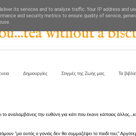
liver its services and to analyze traffic. Your IP address and u
rmance and security metrics to ensure quality of service, gene
buse.
...tea without a biscu
ένεια
Δημιουργίες
Στιγμές της Ζωής μας
Τα βιβλί
 το αναλαμβάνεις την ευθύνη για κάτι που έκανε κάποιος άλλος...κι
τόμουν "μα αυτός ο γονιός δεν θα συμμαζέψει το παιδί του;" Αργό