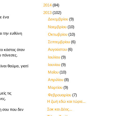
►
2014
(84)
▼
2013
(102)
ε ένα
►
Δεκεμβρίου
(9)
►
Νοεμβρίου
(10)
αι την ευθύνη
►
Οκτωβρίου
(10)
►
Σεπτεμβρίου
(6)
►
Αυγούστου
(6)
το κόστος όταν
υ πόνεσες.
►
Ιουλίου
(9)
►
Ιουνίου
(9)
ναι θαύμα, γιατί
►
Μαΐου
(10)
►
Απριλίου
(8)
►
Μαρτίου
(9)
είς τις
▼
Φεβρουαρίου
(7)
νες.
Η ζωή εδώ και τώρα...
Σοκ και Δέος...
η σου που δεν