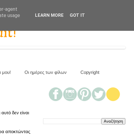
ser-agent
rate usage
LEARN MORE
GOT IT
it!
α μου!
Οι ημέρες των φίλων
Copyright
 αυτό δεν είναι
τερα αποκτώντας