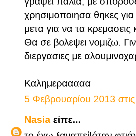
γραψει παλια, με σπορους
χρησιμοποιησα θηκες για
μετα για να τα κρεμασεις
Θα σε βολεψει νομιζω. Γι
διεργασιες με αλουμινοχα
Καλημερααααα
5 Φεβρουαρίου 2013 στις 
Nasia
είπε...
το έχω ξαναπεί!όταν φτιάχ