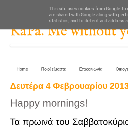
This site uses cookies from Google to d
are shared with Google along with perf
statistics, and to detect and address 
KaPa. Me without you
Home
Ποιοί είμαστε
Επικοινωνία
Οικογ
Δευτέρα 4 Φεβρουαρίου 201
Happy mornings!
Τα πρωινά του Σαββατοκύρια