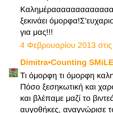
Καλημέραααααααααααααα!
ξεκινάει όμορφα!Σ'ευχαρι
για μας!!!
4 Φεβρουαρίου 2013 στις 
Dimitra•Counting SΜiL
Τι όμορφη τι όμορφη καλ
Πόσο ξεσηκωτική και χαρο
και βλέπαμε μαζί το βιντε
αυγοθήκες, αναγνώρισε τ