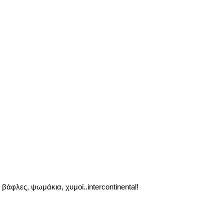
βάφλες, ψωμάκια, χυμοί..intercontinental!