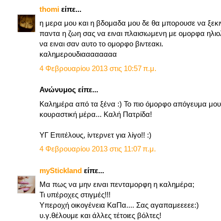
thomi
είπε...
η μερα μου και η βδομαδα μου δε θα μπορουσε να ξεκι
παντα η ζωη σας να ειναι πλαισιωμενη με ομορφα ηλιο
να ειναι σαν αυτο το ομορφο βιντεακι.
καλημερουδιαααααααα
4 Φεβρουαρίου 2013 στις 10:57 π.μ.
Ανώνυμος είπε...
Καλημέρα από τα ξένα :) Το πιο όμορφο απόγευμα μου, 
κουραστική μέρα... Καλή Πατρίδα!
ΥΓ Επιτέλους, ίντερνετ για λίγο!! :)
4 Φεβρουαρίου 2013 στις 11:07 π.μ.
myStickland
είπε...
Μα πως να μην ειναι πενταμορφη η καλημέρα;
Τι υπέροχες στιγμές!!!
Υπεροχή οικογένεια ΚαΠα.... Σας αγαπαμεεεεε:)
υ.γ.θέλουμε και άλλες τέτοιες βόλτες!