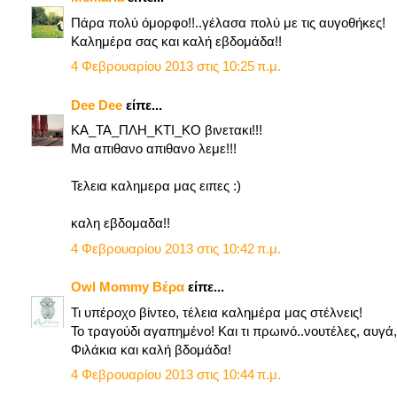
Πάρα πολύ όμορφο!!..γέλασα πολύ με τις αυγοθήκες!
Καλημέρα σας και καλή εβδομάδα!!
4 Φεβρουαρίου 2013 στις 10:25 π.μ.
Dee Dee
είπε...
ΚΑ_ΤΑ_ΠΛΗ_ΚΤΙ_ΚΟ βινετακι!!!
Μα απιθανο απιθανο λεμε!!!
Τελεια καλημερα μας ειπες :)
καλη εβδομαδα!!
4 Φεβρουαρίου 2013 στις 10:42 π.μ.
Owl Mommy Βέρα
είπε...
Τι υπέροχο βίντεο, τέλεια καλημέρα μας στέλνεις!
Το τραγούδι αγαπημένο! Και τι πρωινό..νουτέλες, αυγά, 
Φιλάκια και καλή βδομάδα!
4 Φεβρουαρίου 2013 στις 10:44 π.μ.