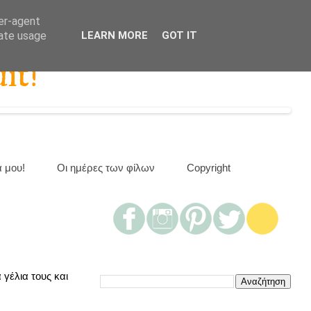
ser-agent
rate usage
LEARN MORE
GOT IT
it!
α μου!
Οι ημέρες των φίλων
Copyright
γέλια τους και