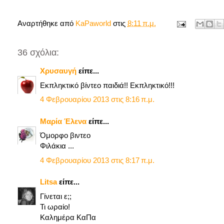
Αναρτήθηκε από
KaPaworld
στις
8:11 π.μ.
36 σχόλια:
Χρυσαυγή
είπε...
Εκπληκτικό βίντεο παιδιά!! Εκπληκτικό!!!
4 Φεβρουαρίου 2013 στις 8:16 π.μ.
Μαρία Έλενα
είπε...
Όμορφο βιντεο
Φιλάκια ...
4 Φεβρουαρίου 2013 στις 8:17 π.μ.
Litsa
είπε...
Γίνεται ε;;
Τι ωραίο!
Καλημέρα ΚαΠα