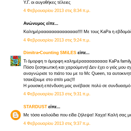
Υ.Γ. οι αυγοθήκες τέλειες
4 Φεβρουαρίου 2013 στις 8:34 π.μ.
Ανώνυμος είπε...
Καλημέραααααααααααααα!!!! Με τους KaPa η εβδομάδα 
4 Φεβρουαρίου 2013 στις 9:24 π.μ.
Dimitra•Counting SΜiLES
είπε...
Τι όμορφη τι όμορφη καλημέραααααααααα ΚaPa family
Πόσο ξεσηκωτική και χαρούμενη! Δεν έχει ο γιός μου σχ
αναγνώρισε το πιάτο του με το Mc Queen, τα αυτοκινητά
τσακίζουμε στο σπίτι μας!!!
Η μουσική επένδυση μας ανέβασε πολύ σε συνδυασμό με
4 Φεβρουαρίου 2013 στις 9:31 π.μ.
STARDUST
είπε...
Με τόσα καλούδια που είδα ζήλεψα! Χαχα! Καλή σας μέρ
4 Φεβρουαρίου 2013 στις 9:37 π.μ.