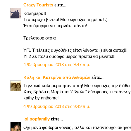
Crazy Tourists
είπε...
Καλημέρα!!
Τι υπέροχο βίντεο! Μου έφτιαξες τη μέρα! :)
Έτσι όμορφα να περνάτε πάντα!
Τρελοτουρίστρια
ΥΓ1 Τι τέλειες αυγοθήκες (έτσι λέγονται;) είναι αυτές!!!
ΥΓ2 Σε πολύ όμορφο μέρος πρέπει να μένετε!!!
4 Φεβρουαρίου 2013 στις 9:47 π.μ.
Κάλη και Κατερίνα από Ανθομέλι
είπε...
Τι γλυκιά καλημέρα ήταν αυτή! Μου έφτιαξες την διάθε
Χτες βράδυ η Μαρία τα "έβγαλε" δύο φορές κι επάνω γί
kathy by anthomeli
4 Φεβρουαρίου 2013 στις 9:49 π.μ.
lolipopfamily
είπε...
Όχι μόνο φοβεροί γονείς , αλλά και ταλαντούχοι σκηνοθ