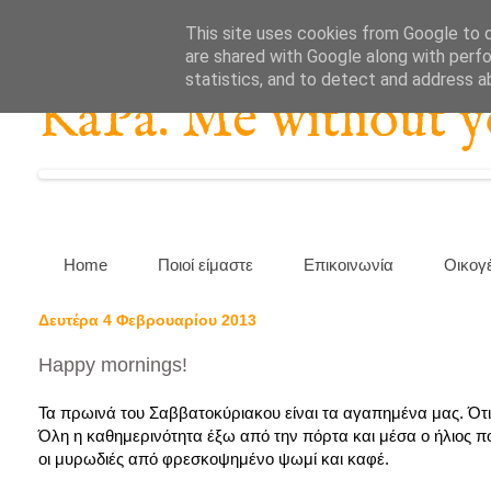
This site uses cookies from Google to de
are shared with Google along with perfo
statistics, and to detect and address a
KaPa. Me without you
Home
Ποιοί είμαστε
Επικοινωνία
Οικογ
Δευτέρα 4 Φεβρουαρίου 2013
Happy mornings!
Τα πρωινά του Σαββατοκύριακου είναι τα αγαπημένα μας. Ότι σ
Όλη η καθημερινότητα έξω από την πόρτα και μέσα ο ήλιος πο
οι μυρωδιές από φρεσκοψημένο ψωμί και καφέ.