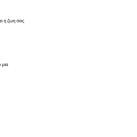
αι η ζωη σας
 μια