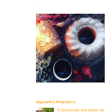
`
Δημοφιλείς Αναρτήσεις
Το ξερόκλαδο που έφερε την