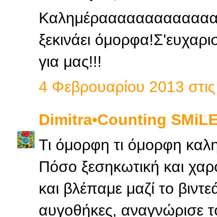
Καλημέραααααααααααααα!
ξεκινάει όμορφα!Σ'ευχαρι
για μας!!!
4 Φεβρουαρίου 2013 στις 
Dimitra•Counting SΜiL
Τι όμορφη τι όμορφη καλ
Πόσο ξεσηκωτική και χαρο
και βλέπαμε μαζί το βιντε
αυγοθήκες, αναγνώρισε τ