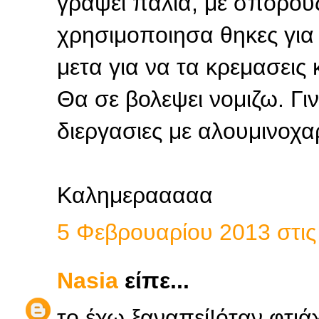
γραψει παλια, με σπορους
χρησιμοποιησα θηκες για
μετα για να τα κρεμασεις
Θα σε βολεψει νομιζω. Γι
διεργασιες με αλουμινοχα
Καλημερααααα
5 Φεβρουαρίου 2013 στις 
Nasia
είπε...
το έχω ξαναπεί!όταν φτιάχ