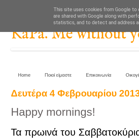
This site uses cookies from Google to d
are shared with Google along with perf
statistics, and to detect and address 
KaPa. Me without you
Home
Ποιοί είμαστε
Επικοινωνία
Οικογ
Δευτέρα 4 Φεβρουαρίου 201
Happy mornings!
Τα πρωινά του Σαββατοκύρια