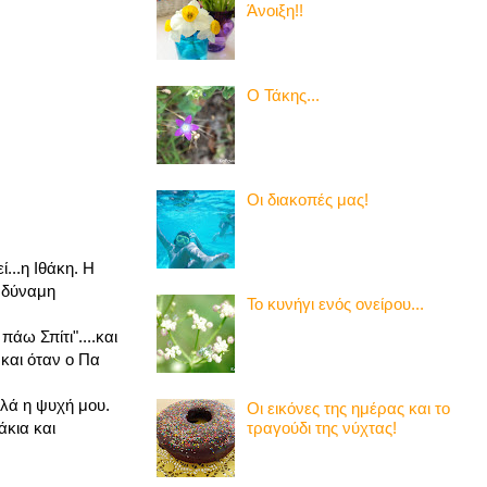
Άνοιξη!!
Ο Τάκης...
Οι διακοπές μας!
...η Ιθάκη. Η
α δύναμη
Το κυνήγι ενός ονείρου...
άω Σπίτι"....και
 και όταν ο Πα
ελά η ψυχή μου.
Οι εικόνες της ημέρας και το
τραγούδι της νύχτας!
άκια και