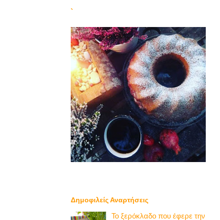
`
Δημοφιλείς Αναρτήσεις
Το ξερόκλαδο που έφερε την