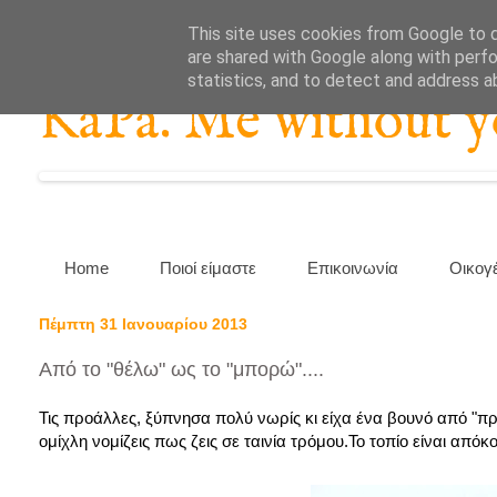
This site uses cookies from Google to de
are shared with Google along with perfo
statistics, and to detect and address a
KaPa. Me without you
Home
Ποιοί είμαστε
Επικοινωνία
Οικογ
Πέμπτη 31 Ιανουαρίου 2013
Από το "θέλω" ως το "μπορώ"....
Τις προάλλες, ξύπνησα πολύ νωρίς κι είχα ένα βουνό από "πρέ
ομίχλη νομίζεις πως ζεις σε ταινία τρόμου.Το τοπίο είναι απ