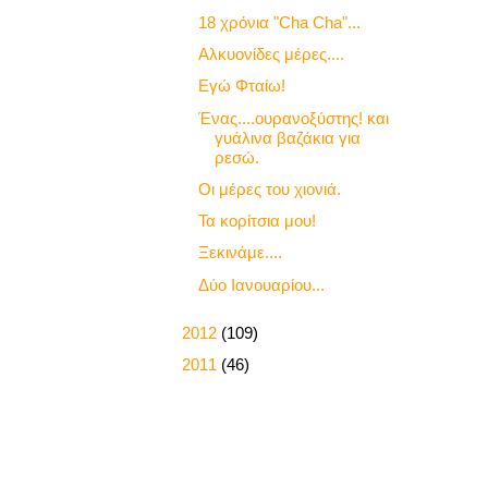
18 χρόνια "Cha Cha"...
Αλκυονίδες μέρες....
Εγώ Φταίω!
Ένας....ουρανοξύστης! και
γυάλινα βαζάκια για
ρεσώ.
Οι μέρες του χιονιά.
Τα κορίτσια μου!
Ξεκινάμε....
Δύο Ιανουαρίου...
►
2012
(109)
►
2011
(46)