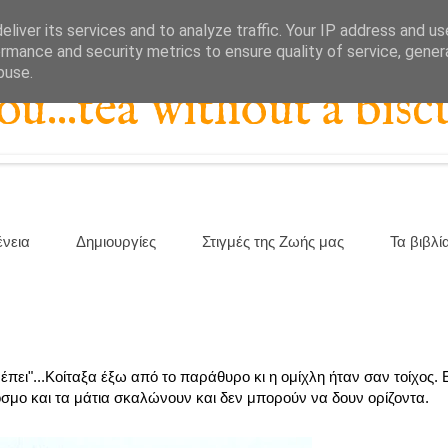
liver its services and to analyze traffic. Your IP address and u
rmance and security metrics to ensure quality of service, gene
buse.
...tea without a biscu
ένεια
Δημιουργίες
Στιγμές της Ζωής μας
Τα βιβλί
πει"...Κοίταξα έξω από το παράθυρο κι η ομίχλη ήταν σαν τοίχος. 
όκοσμο και τα μάτια σκαλώνουν και δεν μπορούν να δουν ορίζοντα.