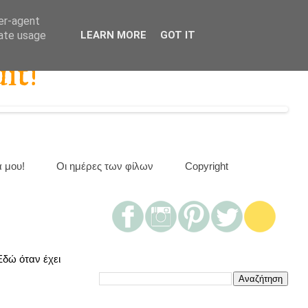
ser-agent
rate usage
LEARN MORE
GOT IT
it!
α μου!
Οι ημέρες των φίλων
Copyright
Εδώ όταν έχει