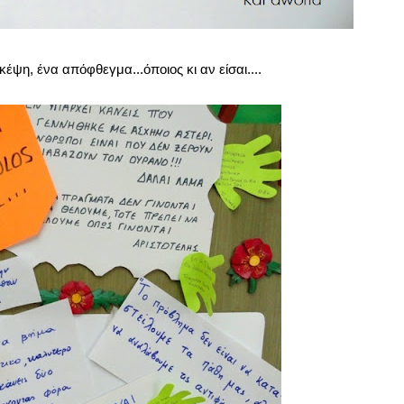
έψη, ένα απόφθεγμα...όποιος κι αν είσαι....